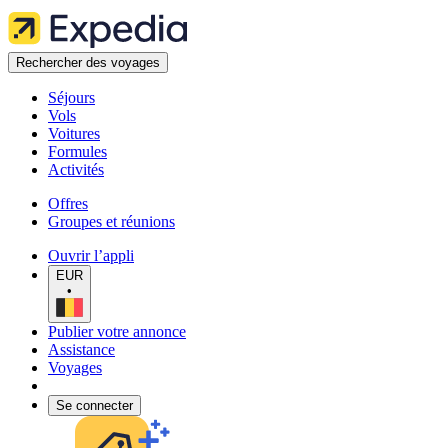
Rechercher des voyages
Séjours
Vols
Voitures
Formules
Activités
Offres
Groupes et réunions
Ouvrir l’appli
EUR
•
Publier votre annonce
Assistance
Voyages
Se connecter