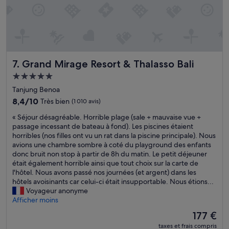
u
s
a
D
u
a
Grand Mirage Resort & Thalasso Bali
w
7. Grand Mirage Resort & Thalasso Bali
a
Hébergement
s
5.0 étoiles
Tanjung Benoa
e
x
8.4
8,4/10
Très bien
(1 010 avis)
t
sur
«
« Séjour désagréable. Horrible plage (sale + mauvaise vue +
r
10,
S
passage incessant de bateau à fond). Les piscines étaient
e
Très
é
horribles (nos filles ont vu un rat dans la piscine principale). Nous
m
bien,
j
avions une chambre sombre à coté du playground des enfants
e
(1 010 avis)
o
donc bruit non stop à partir de 8h du matin. Le petit déjeuner
l
u
était également horrible ainsi que tout choix sur la carte de
y
r
l'hôtel. Nous avons passé nos journées (et argent) dans les
d
d
hôtels avoisinants car celui-ci était insupportable. Nous étions...
i
é
Voyageur anonyme
s
s
Afficher moins
a
a
p
Le
177 €
g
p
nouveau
taxes et frais compris
r
o