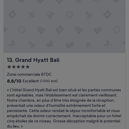
!
r
s
t
i
»
.
u
r
n
L
n
è
g
’
e
s
,
e
c
b
w
n
h
i
e
s
a
e
f
e
m
n
o
m
b
o
u
b
r
r
n
l
e
g
d
Grand Hyatt Bali
13. Grand Hyatt Bali
e
s
a
t
d
o
n
h
Hébergement
u
m
i
a
5.0 étoiles
Zone commerciale BTDC
p
b
s
t
e
r
é
8.8
o
8,8/10
Excellent
(1 000 avis)
r
e
)
sur
u
«
« L’hôtel Grand Hyatt Bali est bien situé et les parties communes
s
à
-
10,
r
L
sont agréables, mais l’établissement est clairement vieillissant.
o
c
T
Excellent,
r
’
Notre chambre, en plus d’être très éloignée de la réception,
n
o
r
(1 000 avis)
o
h
présentait une odeur d’humidité extrêmement forte et
n
t
e
o
ô
persistante. Cette odeur rendait le séjour inconfortable et nous
e
é
s
m
t
empêchait de dormir correctement. Inacceptable pour un hôtel
l
d
b
h
e
cinq étoiles de ce niveau. Grosse déception malgré le potentiel
e
u
o
a
l
du lieu. »
s
p
n
d