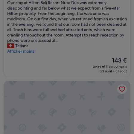
a
❌
Our stay at Hilton Bali Resort Nusa Dua was extremely
Merveilleux,
f
V
disappointing and far below what we expect from a five-star
(1 011 avis)
f
e
Hilton property. From the beginning, the welcome was
e
r
mediocre. On our first day, when we returned from an excursion
x
y
in the evening, we found that our room had not been cleaned at
c
D
all. Trash bins were full and had attracted ants, which were
e
i
crawling throughout the room. Attempts to reach reception by
p
s
phone were unsuccessful....
t
a
Tatiana
i
p
Afficher moins
o
p
Le
143 €
n
o
nouveau
n
taxes et frais compris
i
prix
30 août - 31 août
e
n
est
l
t
de
»
Legian Beach Hotel
i
143 €
n
g
E
x
p
e
r
i
e