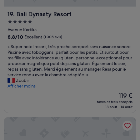
e
v
n
l
p
o
é
’
t
u
e
Bali Dynasty Resort
19. Bali Dynasty Resort
h
i
s
s
ô
Hébergement
o
f
(
t
5.0 étoiles
n
o
e
Avenue Kartika
e
,
n
t
l
8.8
8,8/10
Excellent
(1 005 avis)
p
t
a
e
sur
r
v
r
«
« Super hotel resort, très proche aeroport sans nuisance sonore.
s
10,
é
o
g
S
Piscine avec toboggans, parfait pour les petits. Et surtout pour
t
Excellent,
s
y
e
u
ma fille avec intolérance au gluten, personnel exceptionnel pour
b
(1 005 avis)
e
a
n
p
proposer magnifique petit dej sans gluten. Également le soir,
i
n
g
t
e
repas sans gluten. Merci également au manager Resa pour le
e
t
e
)
r
service rendu avec la chambre adaptée. »
n
a
r
d
h
Zoubir
p
i
d
a
o
Afficher moins
l
t
a
n
t
a
Le
119 €
u
n
s
e
c
nouveau
n
taxes et frais compris
s
l
l
é
prix
e
13 août - 14 août
u
e
r
e
est
o
n
s
e
n
de
d
a
Mason Elephant Lodge
h
s
f
119 €
e
u
ô
o
a
u
t
t
r
c
r
r
e
t
e