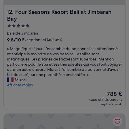
e
c
t
d
h
i
;
f
Four Seasons Resort Bali at Jimbaran Bay
12. Four Seasons Resort Bali at Jimbaran
ô
n
n
r
t
e
a
o
Bay
e
p
v
m
Hébergement
l
r
e
a
5.0 étoiles
é
i
Baie de Jimbaran
t
n
t
n
t
e
9.8
9,8/10
Exceptionnel
(306 avis)
a
c
e
x
sur
i
«
i
« Magnifique séjour. L’ensemble du personnel est attentionné
a
c
10,
t
M
p
et anticipe le moindre de vos besoins. Les villas sont
é
u
Exceptionnel,
j
a
a
magnifiques. Les piscines de l’hôtel sont superbes. Mention
r
r
(306 avis)
u
g
l
particulière pour le spa et ses thérapeutes qui vous font voyager
o
s
s
n
e
dans un autre univers. Merci à l’ensemble du personnel d’avoir
p
i
t
i
)
fait de ce séjour une parenthèse enchantée. »
o
o
e
f
.
Mikael
r
n
p
i
N
Afficher moins
t
i
a
q
o
i
n
Le
788 €
r
u
u
n
t
nouveau
f
taxes et frais compris
e
s
c
h
prix
a
1 sept. - 2 sept.
s
a
l
e
est
i
é
v
u
e
de
t
Grand Hyatt Bali
j
i
s
v
788 €
!
o
o
e
e
!
u
n
(
n