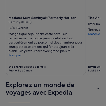
b
v
n
t
l
e
t
i
e
c
é
t
e
l
e
s
Metland Seva Seminyak (Formerly Horison
The Anvaya
t
e
.
.
Seminyak Bali)
n
s
10/10
Excelle
»
E
o
é
10/10
Excellent
t
"Incroyable"
u
l
s
"Magnifique séjour dans cette hôtel. Un
Masquer
s
é
u
remerciement à tout le personnel et un tout
e
p
r
particulièrement au personnel des chambres pour
m
h
t
leurs petites attentions qui font toujours très
p
a
o
plaisir. On y retournera avec grand plaisir"
ê
n
u
Masquer
c
t
t
h
s
p
a
!
o
Stéphanie
Séjour de 11 nuits
Rayan
Séjour 
i
J
Publié il y a 2 mois
Publié il y a 2
u
t
e
r
d
r
m
Explorez un monde de
e
e
a
d
c
f
voyages avec Expedia
o
o
i
r
m
l
m
m
l
i
a
e