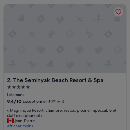
b
The Seminyak Beach Resort & Spa
e
l
l
e
s
v
a
c
a
n
c
e
s
u
The Seminyak Beach Resort & Spa
2. The Seminyak Beach Resort & Spa
n
Hébergement
i
5.0 étoiles
q
Laksmana
u
9.4
9,4/10
Exceptionnel
(1 001 avis)
e
sur
s
«
« Magnifique Resort, chambre, restos, piscine impeccable et
10,
e
M
staff exceptionnel »
Exceptionnel,
x
a
jean-Pierre
(1 001 avis)
p
g
Afficher moins
é