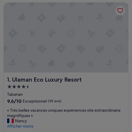
Ulaman Eco Luxury Resort
Ulaman Eco Luxury Resort
1. Ulaman Eco Luxury Resort
Hébergement
4.5 étoiles
Tabanan
9.6
9,6/10
Exceptionnel
(95 avis)
sur
«
« Très belles vacances uniques expériences site extraordinaire
10,
T
magnifiques »
Exceptionnel,
r
Nancy
(95 avis)
è
Afficher moins
s