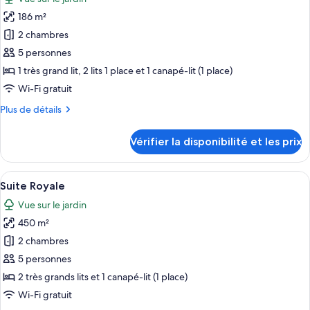
Suite
les
Premium
186 m²
photos
pour
2 chambres
ce
5 personnes
type
1 très grand lit, 2 lits 1 place et 1 canapé-lit (1 place)
de
Wi-Fi gratuit
chambre :
Plus
Plus de détails
Suite
de
Exécutive
détails
Vérifier la disponibilité et les prix
sur
le
type
Afficher
Un salon spacieux avec une table à man
19
de
Suite Royale
toutes
chambre
Vue sur le jardin
Suite
les
Exécutive
450 m²
photos
pour
2 chambres
ce
5 personnes
type
2 très grands lits et 1 canapé-lit (1 place)
de
Wi-Fi gratuit
chambre :