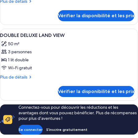
Plus
Plus de détails
de
détails
Vérifier la disponibilité et les prix
sur
le
type
Afficher
Une chambre d’hôtel avec un lit, un c
4
de
DOUBLE DELUXE LAND VIEW
toutes
chambre
50 m²
Chambre
les
3 personnes
photos
pour
1 lit double
ce
Wi-Fi gratuit
type
Plus
Plus de détails
de
de
chambre :
détails
Vérifier la disponibilité et les prix
sur
DOUBLE
le
DELUXE
type
Connectez-vous pour découvrir les réductions et les
LAND
de
avantages dont vous pouvez bénéficier. Plus de récompenses
chambre
VIEW
pour plus d’aventures !
DOUBLE
DELUXE
Se connecter
S’inscrire gratuitement
LAND
VIEW