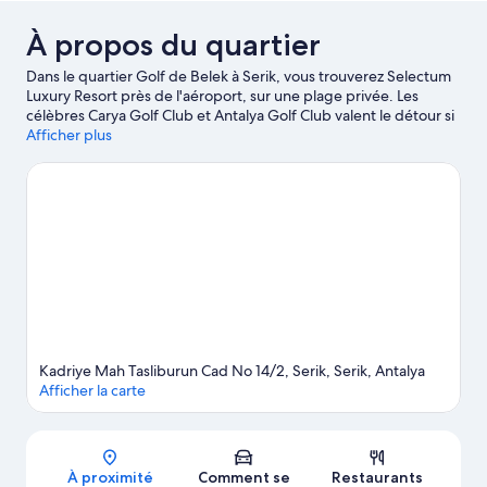
À propos du quartier
Dans le quartier Golf de Belek à Serik, vous trouverez Selectum
Luxury Resort près de l'aéroport, sur une plage privée. Les
célèbres Carya Golf Club et Antalya Golf Club valent le détour si
un minimum d'action est à l'ordre du jour. Vous préférez partir
Afficher plus
en mission shopping ? Les non moins emblématiques Centre
commercial Antalium et Centre commercial Mall of Antalya
attendent votre visite ! Pensez également à ajouter Gloria Golf
Club et Théâtre Aspendos à votre liste de choses à voir. Envie de
faire le plein d'aventures ? La région a pile ce qu'il vous faut !
Profitez de votre séjour pour vous adonner à des activités telles
que les promenades à cheval.
Consultez notre guide de voyage
sur Serik
Kadriye Mah Tasliburun Cad No 14/2, Serik, Serik, Antalya
Afficher la carte
Carte
À proximité
Comment se
Restaurants