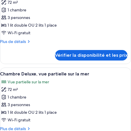
Luxe,
72 m²
photos
vue
pour
1 chambre
mer
ce
3 personnes
type
1 lit double OU 2 lits 1 place
de
Wi-Fi gratuit
chambre :
Plus
Plus de détails
Chambre
de
Deluxe
détails
Vérifier la disponibilité et les prix
sur
le
type
Afficher
Une chambre avec un lit, un bureau et
2
de
Chambre Deluxe, vue partielle sur la mer
toutes
chambre
Vue partielle sur la mer
Chambre
les
Deluxe
72 m²
photos
pour
1 chambre
ce
3 personnes
type
1 lit double OU 2 lits 1 place
de
Wi-Fi gratuit
chambre :
Plus
Plus de détails