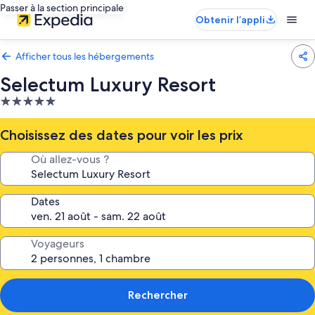
Passer à la section principale
Obtenir l’appli
Afficher tous les hébergements
Selectum Luxury Resort
Hébergement
5.0 étoiles
Choisissez des dates pour voir les prix
Où allez-vous ?
Dates
Voyageurs
Rechercher