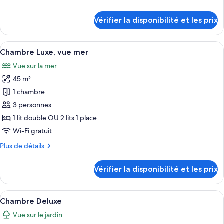
Chambre
de
Luxe
détails
Vérifier la disponibilité et les prix
sur
le
type
Afficher
Une chambre d’hôtel avec un grand lit,
5
de
Chambre Luxe, vue mer
toutes
chambre
Vue sur la mer
Chambre
les
Luxe
45 m²
photos
pour
1 chambre
ce
3 personnes
type
1 lit double OU 2 lits 1 place
de
Wi-Fi gratuit
chambre :
Plus
Plus de détails
Chambre
de
Luxe,
détails
Vérifier la disponibilité et les prix
vue
sur
le
mer
type
Afficher
Une chambre d’hôtel moderne dotée d’un
23
de
Chambre Deluxe
toutes
chambre
Vue sur le jardin
Chambre
les