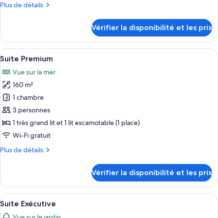
Plus
Plus de détails
Family
sur
de
la
Room
détails
mer
Vérifier la disponibilité et les prix
sur
le
type
Afficher
Un salon moderne avec un canapé viole
11
de
Suite Premium
toutes
chambre
Vue sur la mer
Family
les
Room
160 m²
photos
pour
1 chambre
ce
3 personnes
type
1 très grand lit et 1 lit escamotable (1 place)
de
Wi-Fi gratuit
chambre :
Plus
Plus de détails
Suite
de
Premium
détails
Vérifier la disponibilité et les prix
sur
le
type
Afficher
Une chambre d’hôtel moderne, dotée d’
7
de
Suite Exécutive
toutes
chambre
Vue sur le jardin