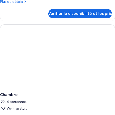
Plus
Plus de détails
de
détails
Vérifier la disponibilité et les prix
sur
le
type
de
chambre
Chambre
Chambre
4 personnes
Wi-Fi gratuit