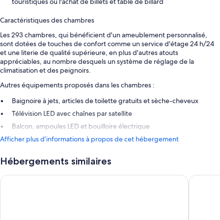
touristiques ou l'achat de billets et table de billard
Caractéristiques des chambres
Les 293 chambres, qui bénéficient d'un ameublement personnalisé,
sont dotées de touches de confort comme un service d'étage 24 h/24
et une literie de qualité supérieure, en plus d'autres atouts
appréciables, au nombre desquels un système de réglage de la
climatisation et des peignoirs.
Autres équipements proposés dans les chambres :
Baignoire à jets, articles de toilette gratuits et sèche-cheveux
Télévision LED avec chaînes par satellite
Balcon, ampoules LED et bouilloire électrique
Afficher plus d’informations à propos de cet hébergement
Hébergements similaires
Rixos Park Belek - The Land of Legends Access
The X Bel