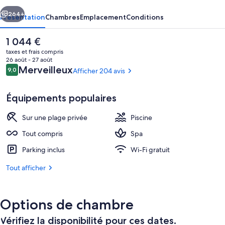
cédent
Suivant
264+
Présentation
Chambres
Emplacement
Conditions
Le
1 044 €
prix
taxes et frais compris
actuel
26 août - 27 août
est
Avis
Merveilleux
9,0
Afficher 204 avis
9,0 sur 10
de
voyageurs
1 044 €.
Équipements populaires
Sur une plage privée
Piscine
Piscine couverte, 2 piscines extérieure
Tout compris
Spa
Parking inclus
Wi-Fi gratuit
Tout afficher
Options de chambre
Vérifiez la disponibilité pour ces dates.