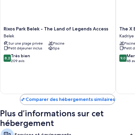
Rixos
The
Rixos Park Belek - The Land of Legends Access
The X B
Park
X
Belek
Kadriye
Belek
Belek
Sur une plage privée
Piscine
Piscin
-
-
Petit déjeuner inclus
Spa
Petit 
The
All
Land
inclusive
8.2
9.0
Très bien
Mer
8,2
9,0
of
Kadriye
sur
sur
209 avis
48 av
Legends
10,
10,
Access
Très
Merveill
Belek
bien,
48 avis
209 avis
Comparer des hébergements similaires
Plus d’informations sur cet
hébergement
Services et équipements