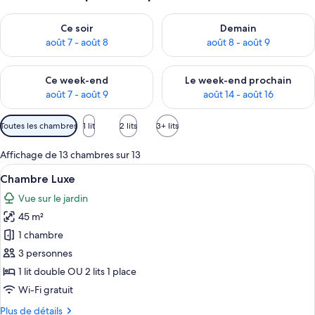
Vérifier la disponibilité pour ce soir août 7 - août 8
Vérifier la disponibilité pour 
Ce soir
Demain
août 7 - août 8
août 8 - août 9
Vérifier la disponibilité pour ce week-end août 7 - août 9
Vérifier la disponibilité pour 
Ce week-end
Le week-end prochain
août 7 - août 9
août 14 - août 16
Filtres
Toutes les chambres
1 lit
2 lits
3+ lits
disponibles
pour
Affichage de 13 chambres sur 13
les
Afficher
Une chambre d’hôtel avec un grand lit
4
Chambre Luxe
chambres
toutes
Vue sur le jardin
les
45 m²
photos
pour
1 chambre
ce
3 personnes
type
1 lit double OU 2 lits 1 place
de
Wi-Fi gratuit
chambre :
Plus
Plus de détails