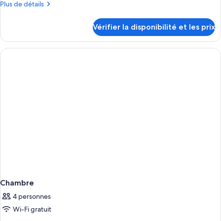
Plus
Plus de détails
Suite
de
Royale
détails
Vérifier la disponibilité et les prix
sur
le
type
de
chambre
Suite
Royale
Chambre
4 personnes
Wi-Fi gratuit