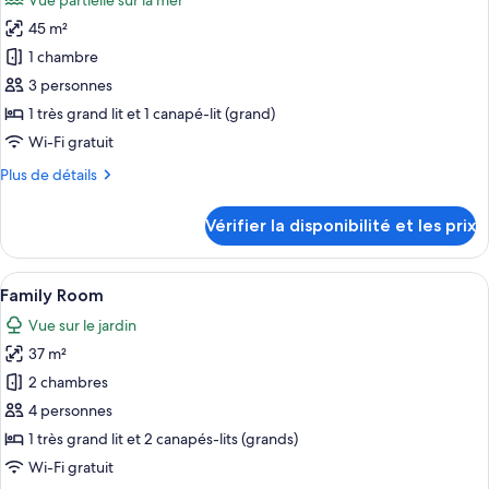
Vue partielle sur la mer
Supérieure
photos
45 m²
pour
1 chambre
ce
type
3 personnes
de
1 très grand lit et 1 canapé-lit (grand)
chambre :
Wi-Fi gratuit
Chambre
Plus
Plus de détails
Luxe
de
Double
détails
Vérifier la disponibilité et les prix
sur
ou
le
avec
type
Afficher
Une chambre d’hôtel comprenant un li
lits
14
de
Family Room
toutes
jumeaux,
chambre
Vue sur le jardin
Chambre
les
vue
Luxe
37 m²
photos
partielle
Double
pour
2 chambres
sur
ou
ce
avec
la
4 personnes
lits
type
mer
1 très grand lit et 2 canapés-lits (grands)
jumeaux,
de
Wi-Fi gratuit
vue
chambre :
partielle