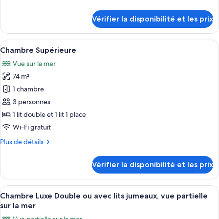
Chambre
de
Deluxe,
détails
Vérifier la disponibilité et les prix
vue
sur
le
partielle
type
Afficher
Une chambre d’hôtel moderne avec un g
sur
13
de
Chambre Supérieure
toutes
la
chambre
Vue sur la mer
Chambre
les
mer
Deluxe,
74 m²
photos
vue
pour
1 chambre
partielle
ce
sur
3 personnes
la
type
1 lit double et 1 lit 1 place
mer
de
Wi-Fi gratuit
chambre :
Plus
Plus de détails
Chambre
de
Supérieure
détails
Vérifier la disponibilité et les prix
sur
le
type
Afficher
Une chambre d’hôtel avec un grand lit
3
de
Chambre Luxe Double ou avec lits jumeaux, vue partielle
toutes
chambre
sur la mer
Chambre
les