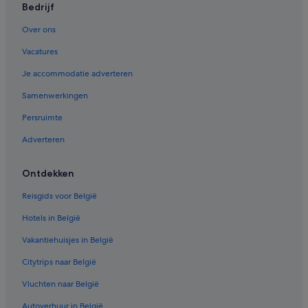
Bedrijf
Ovando
Over ons
Sheridan
Vacatures
Somers
Je accommodatie adverteren
Samenwerkingen
Persruimte
Adverteren
Ontdekken
Reisgids voor België
Hotels in België
Vakantiehuisjes in België
Citytrips naar België
Vluchten naar België
Autoverhuur in België