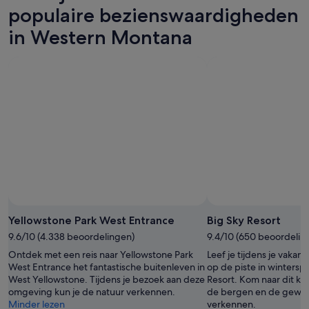
-
8
voor
populaire bezienswaardigheden
8
aug
dit
in Western Montana
aug,
-
weekend,
bekijken
9
7
aug,
aug
bekijken
-
9
aug,
bekijken
Yellowstone Park West Entrance
Big Sky Resort
9.6/10 (4.338 beoordelingen)
9.4/10 (650 beoordelin
Ontdek met een reis naar Yellowstone Park
Leef je tijdens je vakanti
West Entrance het fantastische buitenleven in
op de piste in wintersp
West Yellowstone. Tijdens je bezoek aan deze
Resort. Kom naar dit kn
omgeving kun je de natuur verkennen.
de bergen en de geweld
Minder lezen
verkennen.