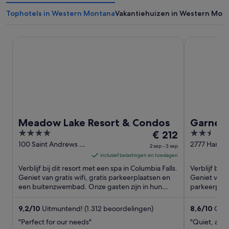
Tophotels in Western Montana
Vakantiehuizen in Western Mon
Meadow Lake Resort & Condos
Garner Hote
Meadow Lake Resort & Condos
Garner 
4
De
2.5
€ 212
out
prijs
out
100 Saint Andrews Dr
2777 Harris
2 sep - 3 sep
Columbia Falls MT
Butte MT
of
is
of
inclusief belastingen en toeslagen
5
€ 212
5
Verblijf bij dit resort met een spa in Columbia Falls.
Verblijf bij 
per
Geniet van gratis wifi, gratis parkeerplaatsen en
Geniet van gr
een buitenzwembad. Onze gasten zijn in hun
nacht
parkeerplaat
beoordelingen ...
beoordeling
van
2
9,2
/
10
Uitmuntend! (1.312 beoordelingen)
8,6
/
10
Gewe
sep
"Perfect for our needs"
"Quiet, and