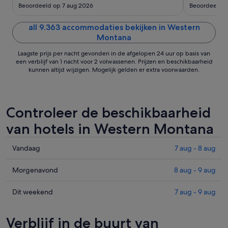
tot
Beoordeeld op 7 aug 2026
Beoordeeld o
3
sep
all 9.363 accommodaties bekijken in Western
Montana
Laagste prijs per nacht gevonden in de afgelopen 24 uur op basis van
een verblijf van 1 nacht voor 2 volwassenen. Prijzen en beschikbaarheid
kunnen altijd wijzigen. Mogelijk gelden er extra voorwaarden.
Controleer de beschikbaarheid
van hotels in Western Montana
Prijzen
Vandaag
7 aug - 8 aug
in
Western
Prijzen
Morgenavond
8 aug - 9 aug
Montana
in
voor
Western
Prijzen
Dit weekend
7 aug - 9 aug
vanavond,
Montana
in
7
voor
Western
Verblijf in de buurt van
aug
morgenavond,
Montana