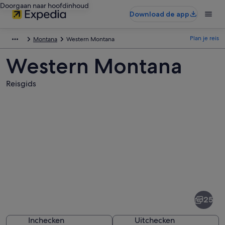
Doorgaan naar hoofdinhoud
Download de app
Plan je reis
Montana
Western Montana
Western Montana
Reisgids
Afbeeldingen
van
Western
25
Montana
Inchecken
Uitchecken