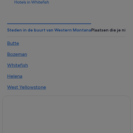
Hotels in Whitefish
Hotels in Blacktail
Hotels in de buurt van Glacier Ziplines
Hotels in Somers
Steden in de buurt van Western Montana
Plaatsen die je niet
Hotels in de buurt van Glacier National Park
Butte
Hotels in Wye
Bozeman
Hotels in Kalispell
B&B in DeSmet
Whitefish
Hotels in Agpar
Helena
Hotels in West Glacier
West Yellowstone
Gardiner
Lolo
Superior
Anaconda