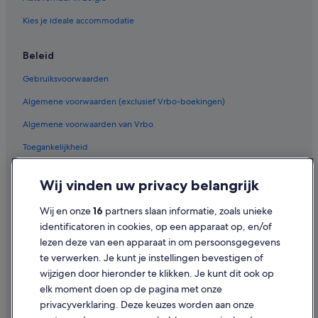
Kies je ideale accommodatie
Beleid
Gebruiksvoorwaarden
Algemene voorwaarden (exclusief Vrbo-boekingen)
Algemene voorwaarden van Vrbo
Toegankelijkheid
Privacy
Wij vinden uw privacy belangrijk
Cookies
Wij en onze
16
partners slaan informatie, zoals unieke
Juridische informatie/Contact
identificatoren in cookies, op een apparaat op, en/of
Inhoudsrichtlijnen en inhoud rapporteren
lezen deze van een apparaat in om persoonsgegevens
te verwerken. Je kunt je instellingen bevestigen of
Hulp
wijzigen door hieronder te klikken. Je kunt dit ook op
elk moment doen op de pagina met onze
Ondersteuning
privacyverklaring. Deze keuzes worden aan onze