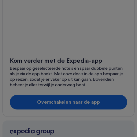
Cameron
Island Park
Lincoln
Polaris
White Sulphur Springs
Kom verder met de Expedia-app
Missoula
Bespaar op geselecteerde hotels en spaar dubbele punten
als je via de app boekt. Met onze deals in de app bespaar je
Cooke City
op reizen, zodat je er vaker op uit kan gaan. Bovendien
beheer je alles terwijl je onderweg bent.
Montana City
Belgrado
Overschakelen naar de app
Deer Lodge
East Glacier Park
Ennis