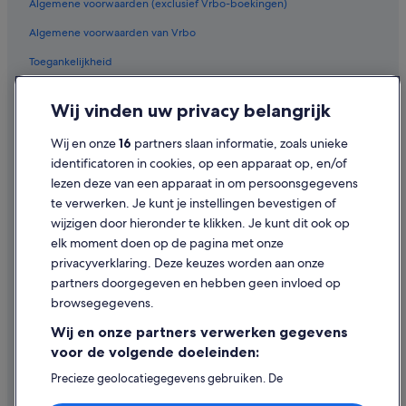
Algemene voorwaarden (exclusief Vrbo-boekingen)
Algemene voorwaarden van Vrbo
Toegankelijkheid
Privacy
Wij vinden uw privacy belangrijk
Cookies
Wij en onze
16
partners slaan informatie, zoals unieke
Juridische informatie/Contact
identificatoren in cookies, op een apparaat op, en/of
Inhoudsrichtlijnen en inhoud rapporteren
lezen deze van een apparaat in om persoonsgegevens
te verwerken. Je kunt je instellingen bevestigen of
Hulp
wijzigen door hieronder te klikken. Je kunt dit ook op
elk moment doen op de pagina met onze
Ondersteuning
privacyverklaring. Deze keuzes worden aan onze
Je boeking wijzigen of annuleren
partners doorgegeven en hebben geen invloed op
browsegegevens.
Restitutieproces en tijdsbestek
Wij en onze partners verwerken gegevens
Boek een vlucht met airlinetegoed
voor de volgende doeleinden:
Internationale reisdocumenten
Precieze geolocatiegegevens gebruiken. De
apparaatkenmerken actief scannen ter identificatie.