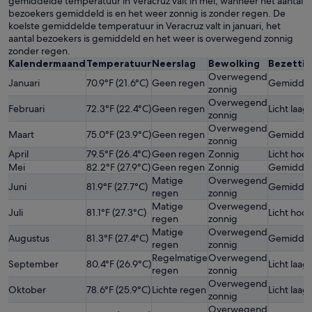
gemiddelde temperatuur in Veracruz valt in mei, wanneer het aantal
bezoekers gemiddeld is en het weer zonnig is zonder regen. De
koelste gemiddelde temperatuur in Veracruz valt in januari, het
aantal bezoekers is gemiddeld en het weer is overwegend zonnig
zonder regen.
Kalendermaand
Temperatuur
Neerslag
Bewolking
Bezetti
Overwegend
Januari
70.9°F (21.6°C)
Geen regen
Gemidde
zonnig
Overwegend
Februari
72.3°F (22.4°C)
Geen regen
Licht laag
zonnig
Overwegend
Maart
75.0°F (23.9°C)
Geen regen
Gemidde
zonnig
April
79.5°F (26.4°C)
Geen regen
Zonnig
Licht hoo
Mei
82.2°F (27.9°C)
Geen regen
Zonnig
Gemidde
Matige
Overwegend
Juni
81.9°F (27.7°C)
Gemidde
regen
zonnig
Matige
Overwegend
Juli
81.1°F (27.3°C)
Licht hoo
regen
zonnig
Matige
Overwegend
Augustus
81.3°F (27.4°C)
Gemidde
regen
zonnig
Regelmatige
Overwegend
September
80.4°F (26.9°C)
Licht laag
regen
zonnig
Overwegend
Oktober
78.6°F (25.9°C)
Lichte regen
Licht laag
zonnig
Overwegend