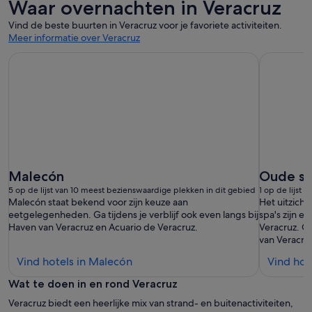
Waar overnachten in Veracruz
Vind de beste buurten in Veracruz voor je favoriete activiteiten.
Meer informatie over Veracruz
Malecón
Oude st
5 op de lijst van 10 meest bezienswaardige plekken in dit gebied
1 op de lijst
Malecón staat bekend voor zijn keuze aan
Het uitzicht
eetgelegenheden. Ga tijdens je verblijf ook even langs bij
spa's zijn 
Haven van Veracruz en Acuario de Veracruz.
Veracruz. O
van Veracruz
Vind
Vind hotels in Malecón
Vind hot
hotels
Wat te doen in en rond Veracruz
in
Veracruz biedt een heerlijke mix van strand- en buitenactiviteiten,
Malecón