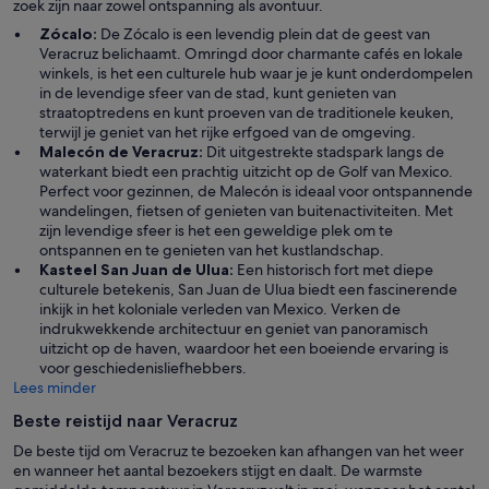
zoek zijn naar zowel ontspanning als avontuur.
Zócalo:
De Zócalo is een levendig plein dat de geest van
Veracruz belichaamt. Omringd door charmante cafés en lokale
winkels, is het een culturele hub waar je je kunt onderdompelen
in de levendige sfeer van de stad, kunt genieten van
straatoptredens en kunt proeven van de traditionele keuken,
terwijl je geniet van het rijke erfgoed van de omgeving.
Malecón de Veracruz:
Dit uitgestrekte stadspark langs de
waterkant biedt een prachtig uitzicht op de Golf van Mexico.
Perfect voor gezinnen, de Malecón is ideaal voor ontspannende
wandelingen, fietsen of genieten van buitenactiviteiten. Met
zijn levendige sfeer is het een geweldige plek om te
ontspannen en te genieten van het kustlandschap.
Kasteel San Juan de Ulua:
Een historisch fort met diepe
culturele betekenis, San Juan de Ulua biedt een fascinerende
inkijk in het koloniale verleden van Mexico. Verken de
indrukwekkende architectuur en geniet van panoramisch
uitzicht op de haven, waardoor het een boeiende ervaring is
voor geschiedenisliefhebbers.
Lees minder
Beste reistijd naar Veracruz
De beste tijd om Veracruz te bezoeken kan afhangen van het weer
en wanneer het aantal bezoekers stijgt en daalt. De warmste