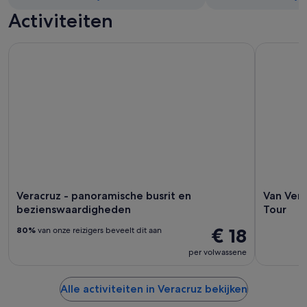
Activiteiten
Veracruz - panoramische busrit en bezienswaardigheden
Van Veracr
Veracruz - panoramische busrit en
Van Vera
bezienswaardigheden
Tour
€ 18
80%
van onze reizigers beveelt dit aan
per volwassene
Alle activiteiten in Veracruz bekijken