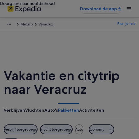
Doorgaan naar hoofdinhoud
Download de app
Plan je reis
Mexico
Veracruz
Vakantie en citytrip
naar Veracruz
Verblijven
Vluchten
Auto's
Pakketten
Activiteiten
Verblijf toegevoegd
Vlucht toegevoegd
Auto
Economy