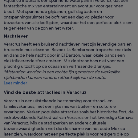
Aquatico Inbursa is een spannend waterpark in Veracruz, dat een
fantastische mix van entertainment en avontuur voor gezinnen
biedt. Met spannende glijbanen, golfslagbaden en
ontspanningsruimtes belooft het een dag vol plezier voor
bezoekers van alle leeftijden, waardoor het een perfecte plek is om
te genieten van de zon en het water.
Nachtleven
Veracruz heeft een bruisend nachtleven met zijn levendige bars en
bruisende muziekscene. Bezoek La Bamba voor tropische cocktails
en dans de hele nacht door in El Danzón, waar lokale bands een
elektrificerende sfeer creëren. Mis de strandbars niet voor een
prachtig uitzicht op de oceaan en verfrissende drankjes.
*Afstanden worden in een rechte lijn gemeten; de werkelijke
rijafstanden kunnen variëren afhankelijk van de route.
Lees minder
Vind de beste attracties in Veracruz
Veracruz is een uitstekende bestemming voor strand- en
familievakanties, met een rijke mix van buiten- en culturele
ervaringen. Verken populaire attracties zoals het historische Fort, de
indrukwekkende Kathedraal van Veracruz en het levendige Carnaval
van Veracruz. Mis de stadsparken en andere culturele
bezienswaardigheden niet die de charme van het oude Mexico
laten zien, waardoor het een perfecte plek is voor reizigers die op