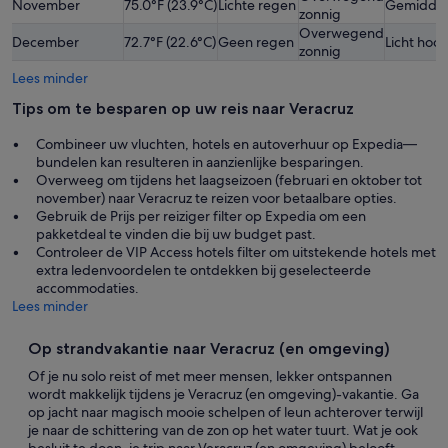
November
75.0°F (23.9°C)
Lichte regen
Gemidde
zonnig
Overwegend
December
72.7°F (22.6°C)
Geen regen
Licht hoo
zonnig
Lees minder
Tips om te besparen op uw reis naar Veracruz
Combineer uw vluchten, hotels en autoverhuur op Expedia—
bundelen kan resulteren in aanzienlijke besparingen.
Overweeg om tijdens het laagseizoen (februari en oktober tot
november) naar Veracruz te reizen voor betaalbare opties.
Gebruik de Prijs per reiziger filter op Expedia om een
pakketdeal te vinden die bij uw budget past.
Controleer de VIP Access hotels filter om uitstekende hotels met
extra ledenvoordelen te ontdekken bij geselecteerde
accommodaties.
Lees minder
Op strandvakantie naar Veracruz (en omgeving)
Of je nu solo reist of met meer mensen, lekker ontspannen
wordt makkelijk tijdens je Veracruz (en omgeving)-vakantie. Ga
op jacht naar magisch mooie schelpen of leun achterover terwijl
je naar de schittering van de zon op het water tuurt. Wat je ook