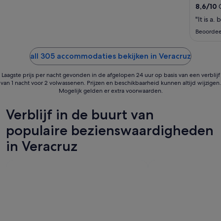
nacht
8,6
/
10
G
van
"It is a.
31
aug
Beoordee
tot
1
all 305 accommodaties bekijken in Veracruz
sep
Laagste prijs per nacht gevonden in de afgelopen 24 uur op basis van een verblijf
van 1 nacht voor 2 volwassenen. Prijzen en beschikbaarheid kunnen altijd wijzigen.
Mogelijk gelden er extra voorwaarden.
Verblijf in de buurt van
populaire bezienswaardigheden
in Veracruz