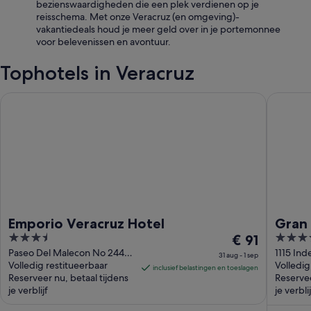
bezienswaardigheden die een plek verdienen op je
reisschema. Met onze Veracruz (en omgeving)-
vakantiedeals houd je meer geld over in je portemonnee
voor belevenissen en avontuur.
Tophotels in Veracruz
Emporio Veracruz Hotel
Gran Hot
Emporio Veracruz Hotel
Gran 
3.5
De
4
€ 91
out
prijs
out
Paseo Del Malecon No 244
1115 In
31 aug - 1 sep
Veracruz VER
Volledig restitueerbaar
Downtow
Volledig
of
is
of
inclusief belastingen en toeslagen
Reserveer nu, betaal tijdens
Reservee
5
€ 91
5
je verblijf
je verblij
per