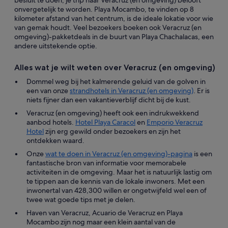
besluit te doen, je trip naar Veracruz (en omgeving) belooft
onvergetelijk te worden. Playa Mocambo, te vinden op 8
kilometer afstand van het centrum, is de ideale lokatie voor wie
van gemak houdt. Veel bezoekers boeken ook Veracruz (en
omgeving)-pakketdeals in de buurt van Playa Chachalacas, een
andere uitstekende optie.
Alles wat je wilt weten over Veracruz (en omgeving)
Dommel weg bij het kalmerende geluid van de golven in
een van onze
strandhotels in Veracruz (en omgeving)
. Er is
niets fijner dan een vakantieverblijf dicht bij de kust.
Veracruz (en omgeving) heeft ook een indrukwekkend
aanbod hotels.
Hotel Playa Caracol
en
Emporio Veracruz
Hotel
zijn erg gewild onder bezoekers en zijn het
ontdekken waard.
Onze
wat te doen in Veracruz (en omgeving)-pagina
is een
fantastische bron van informatie voor memorabele
activiteiten in de omgeving. Maar het is natuurlijk lastig om
te tippen aan de kennis van de lokale inwoners. Met een
inwonertal van 428,300 willen er ongetwijfeld wel een of
twee wat goede tips met je delen.
Haven van Veracruz, Acuario de Veracruz en Playa
Mocambo zijn nog maar een klein aantal van de