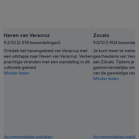
Haven van Veracruz
Zocalo
9.2/10 (2.578 beoordelingen)
9.0/10 (1.904 beoordeli
Ontdek het havengebied van Veracruz met
Je kunt meer te weten
een uitstapje naar Haven van Veracruz. Verken
geschiedenis van Verac
prachtige stranden met een wandeling in dit
aan Zócalo. Tijdens je ve
culturele gebied.
gezinsvriendelijke omg
Minder lezen
van de geweldige resta
Minder lezen
Accommodaties bekijken
Accommodaties bekijk