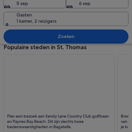
5 sep
6 sep
Gasten
1 kamer, 2 reizigers
Een dicht tropisch regenwoud met ho
Zoeken
Populaire steden in St. Thomas
Bagatelle
White 
Plan een bezoek aan Sandy Lane Country Club golfbaan
Breng
en Paynes Bay Beach. Dit zijn slechts twee
van d
bezienswaardigheden in Bagatelle.
je ku