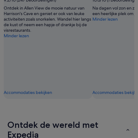
Ontdek in Allen View de mooie natuur van
Na dagen vol zon en zee
Harrison's Cave en geniet er ook van leuke
een heerlijke plek om j
activiteiten zoals snorkelen. Wandel hier langs
Minder lezen
de kust of neem een hapje of drankje bij de
visrestaurants.
Minder lezen
Accommodaties bekijken
Accommodaties bekijk
Ontdek de wereld met
Expedia