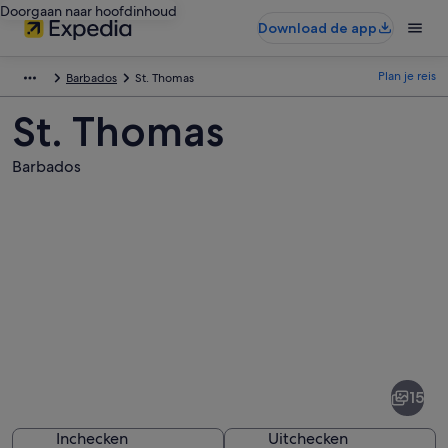
Doorgaan naar hoofdinhoud
Download de app
Plan je reis
Barbados
St. Thomas
St. Thomas
Barbados
Afbeeldingen
van
St.
15
Thomas
Inchecken
Uitchecken