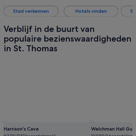
Stad verkennen
Hotels vinden
St
Verblijf in de buurt van
populaire bezienswaardigheden
in St. Thomas
Harrison's Cave
Welchman Hall Gull
9.2/10 (247 beoordelingen)
10.0/10 (1 beoordeling)