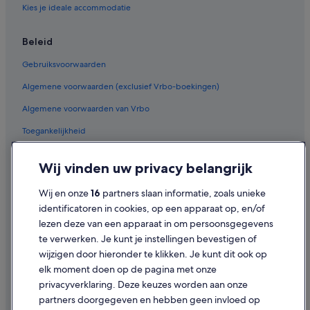
Kies je ideale accommodatie
Beleid
Gebruiksvoorwaarden
Algemene voorwaarden (exclusief Vrbo-boekingen)
Algemene voorwaarden van Vrbo
Toegankelijkheid
Privacy
Wij vinden uw privacy belangrijk
Cookies
Wij en onze
16
partners slaan informatie, zoals unieke
Juridische informatie/Contact
identificatoren in cookies, op een apparaat op, en/of
Inhoudsrichtlijnen en inhoud rapporteren
lezen deze van een apparaat in om persoonsgegevens
te verwerken. Je kunt je instellingen bevestigen of
Hulp
wijzigen door hieronder te klikken. Je kunt dit ook op
elk moment doen op de pagina met onze
Ondersteuning
privacyverklaring. Deze keuzes worden aan onze
Je boeking wijzigen of annuleren
partners doorgegeven en hebben geen invloed op