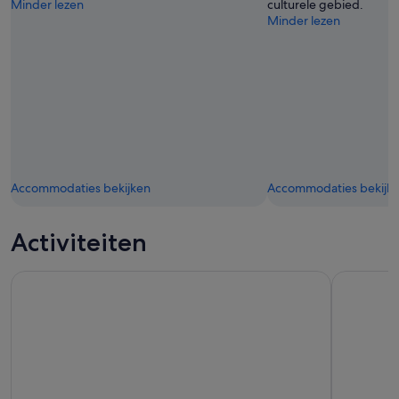
Minder lezen
culturele gebied.
Minder lezen
Accommodaties bekijken
Accommodaties bekijk
Activiteiten
Jeju: Dagtour westelijke en zuidelijke bezienswaardigheden
Jeju dagto