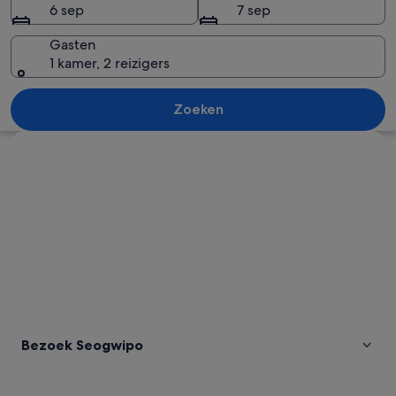
6 sep
7 sep
Gasten
1 kamer, 2 reizigers
Een winkel met een divers aanbod aa
Zoeken
Kaart verkennen
Bezoek Seogwipo