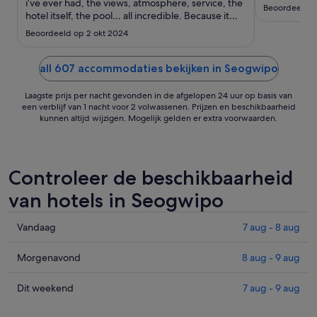
tot
i’ve ever had, the views, atmosphere, service, the
Beoordeeld o
hotel itself, the pool… all incredible. Because it
2
was our first time in Jeju they even upgraded our
sep
Beoordeeld op 2 okt 2024
room. 10/10, would recommend! Thank you so
much!😍"
all 607 accommodaties bekijken in Seogwipo
Laagste prijs per nacht gevonden in de afgelopen 24 uur op basis van
een verblijf van 1 nacht voor 2 volwassenen. Prijzen en beschikbaarheid
kunnen altijd wijzigen. Mogelijk gelden er extra voorwaarden.
Controleer de beschikbaarheid
van hotels in Seogwipo
Prijzen
Vandaag
7 aug - 8 aug
in
Seogwipo
Prijzen
Morgenavond
8 aug - 9 aug
voor
in
vanavond,
Seogwipo
Prijzen
Dit weekend
7 aug - 9 aug
7
voor
in
aug