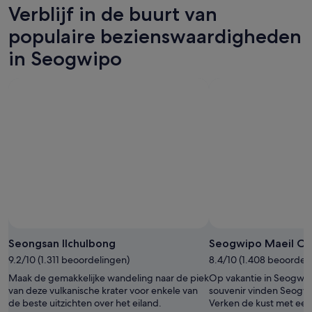
morgenavond,
Seogwipo
Verblijf in de buurt van
-
8
voor
8
aug
dit
populaire bezienswaardigheden
aug,
-
weekend,
in Seogwipo
bekijken
9
7
aug,
aug
bekijken
-
9
aug,
bekijken
Seongsan Ilchulbong
Seogwipo Maeil Ol
9.2/10 (1.311 beoordelingen)
8.4/10 (1.408 beoordel
Maak de gemakkelijke wandeling naar de piek
Op vakantie in Seogwip
van deze vulkanische krater voor enkele van
souvenir vinden Seogwi
de beste uitzichten over het eiland.
Verken de kust met een