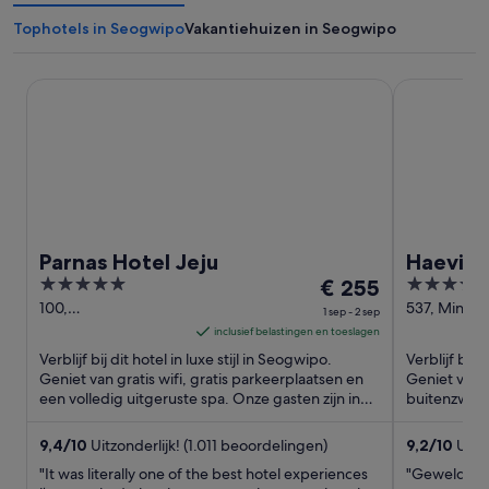
Tophotels in Seogwipo
Vakantiehuizen in Seogwipo
Parnas Hotel Jeju
Haevichi Ho
Parnas Hotel Jeju
Haevich
5
De
5
€ 255
out
prijs
out
100,
537, Minso
1 sep - 2 sep
Jungmungwangwang-
ro, Pyoseo
of
is
of
inclusief belastingen en toeslagen
ro 72beon-gil
Seogwipo Je
5
€ 255
5
Verblijf bij dit hotel in luxe stijl in Seogwipo.
Verblijf bij 
Seogwipo Jeju
per
Geniet van gratis wifi, gratis parkeerplaatsen en
Geniet van g
een volledig uitgeruste spa. Onze gasten zijn in
nacht
buitenzwemb
hun beoordelingen ...
Strand van P
van
1
9,4
/
10
Uitzonderlijk! (1.011 beoordelingen)
9,2
/
10
Uitm
sep
"It was literally one of the best hotel experiences
"Geweldig"