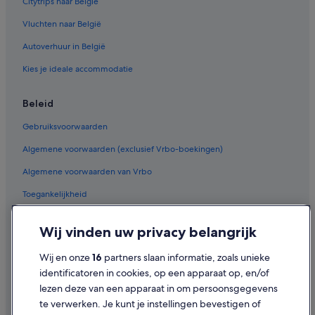
Citytrips naar België
Vluchten naar België
Autoverhuur in België
Kies je ideale accommodatie
Beleid
Gebruiksvoorwaarden
Algemene voorwaarden (exclusief Vrbo-boekingen)
Algemene voorwaarden van Vrbo
Toegankelijkheid
Privacy
Wij vinden uw privacy belangrijk
Cookies
Wij en onze
16
partners slaan informatie, zoals unieke
Juridische informatie/Contact
identificatoren in cookies, op een apparaat op, en/of
Inhoudsrichtlijnen en inhoud rapporteren
lezen deze van een apparaat in om persoonsgegevens
te verwerken. Je kunt je instellingen bevestigen of