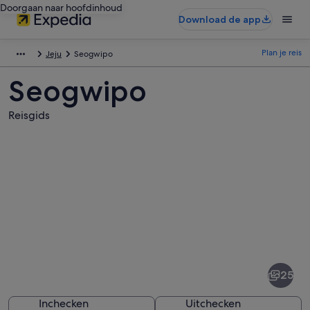
Doorgaan naar hoofdinhoud
Download de app
Plan je reis
Jeju
Seogwipo
Seogwipo
Reisgids
Afbeeldingen
van
Seogwipo
25
Inchecken
Uitchecken