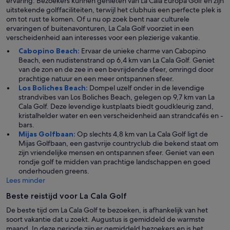
ervaring. Bezoekers kunnen genieten van La Cala Europa Golf en zijn
uitstekende golffaciliteiten, terwijl het clubhuis een perfecte plek is
om tot rust te komen. Of u nu op zoek bent naar culturele
ervaringen of buitenavonturen, La Cala Golf voorziet in een
verscheidenheid aan interesses voor een plezierige vakantie.
Cabopino Beach:
Ervaar de unieke charme van Cabopino
Beach, een nudistenstrand op 6,4 km van La Cala Golf. Geniet
van de zon en de zee in een bevrijdende sfeer, omringd door
prachtige natuur en een meer ontspannen sfeer.
Los Boliches Beach:
Dompel uzelf onder in de levendige
strandvibes van Los Boliches Beach, gelegen op 9,7 km van La
Cala Golf. Deze levendige kustplaats biedt goudkleurig zand,
kristalhelder water en een verscheidenheid aan strandcafés en -
bars.
Mijas Golfbaan:
Op slechts 4,8 km van La Cala Golf ligt de
Mijas Golfbaan, een gastvrije countryclub die bekend staat om
zijn vriendelijke mensen en ontspannen sfeer. Geniet van een
rondje golf te midden van prachtige landschappen en goed
onderhouden greens.
Lees minder
Beste reistijd voor La Cala Golf
De beste tijd om La Cala Golf te bezoeken, is afhankelijk van het
soort vakantie dat u zoekt. Augustus is gemiddeld de warmste
maand. In deze periode zijn er gemiddeld bezoekers en is het