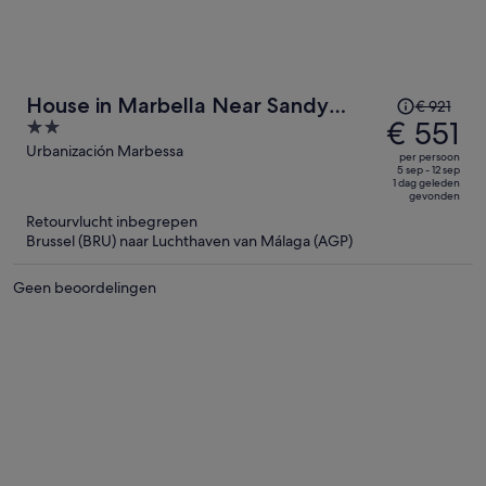
De
House in Marbella Near Sandy
€ 921
prijs
€ 551
2
Beach
was
out
Urbanización Marbessa
per persoon
€ 921,
of
5 sep - 12 sep
1 dag geleden
de
5
gevonden
prijs
Retourvlucht inbegrepen
is
Brussel (BRU) naar Luchthaven van Málaga (AGP)
nu
€ 551
Geen beoordelingen
per
persoon