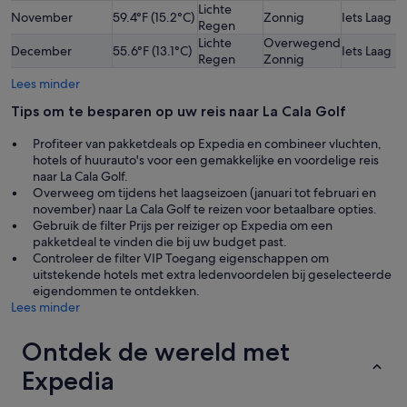
Lichte
November
59.4°F (15.2°C)
Zonnig
Iets Laag
Regen
Lichte
Overwegend
December
55.6°F (13.1°C)
Iets Laag
Regen
Zonnig
Lees minder
Tips om te besparen op uw reis naar La Cala Golf
Profiteer van pakketdeals op Expedia en combineer vluchten,
hotels of huurauto's voor een gemakkelijke en voordelige reis
naar La Cala Golf.
Overweeg om tijdens het laagseizoen (januari tot februari en
november) naar La Cala Golf te reizen voor betaalbare opties.
Gebruik de filter Prijs per reiziger op Expedia om een
pakketdeal te vinden die bij uw budget past.
Controleer de filter VIP Toegang eigenschappen om
uitstekende hotels met extra ledenvoordelen bij geselecteerde
eigendommen te ontdekken.
Lees minder
Ontdek de wereld met
Expedia