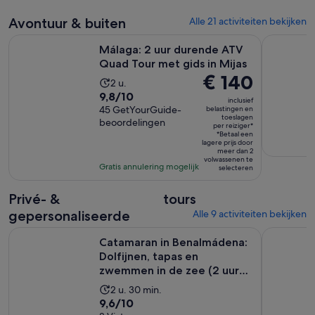
beoordelingen
volwassene
30
Avontuur & buiten
Alle 21 activiteiten bekijken
minuten
Open
Málaga: 2 uur durende ATV Quad Tour met gids in Mijas
Van Costa 
Málaga: 2 uur durende ATV
Quad Tour met gids in Mijas
De
€ 140
De
2 u.
prijs
9.8
9,8/10
activiteit
inclusief
is
van
45 GetYourGuide-
belastingen en
duurt
toeslagen
€ 140
beoordelingen
10
2
per reiziger*
per
*Betaal een
met
uur
lagere prijs door
reiziger*
meer dan 2
45
volwassenen te
Gratis annulering mogelijk
beoordelingen
selecteren
Privé- &
tours
gepersonaliseerde
Alle 9 activiteiten bekijken
Catamaran in Benalmádena: Dolfijnen, tapas en zwemmen in d
FUENGIRO
Catamaran in Benalmádena:
Dolfijnen, tapas en
zwemmen in de zee (2 uur
en 3...
De
2 u. 30 min.
9.6
9,6/10
activiteit