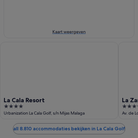
-
7
voor
Cala
7
aug
dit
Golf
aug
-
weekend,
voor
8
7
volgend
aug
aug
weekend,
Kaart weergeven
-
14
9
aug
La Cala Resort
La Zambr
aug
-
16
aug
La Cala Resort
La Za
4
5
The U
out
out
Urbanization La Cala Golf, s/n Mijas Malaga
Av. de L
of
of
5
5
all 8.810 accommodaties bekijken in La Cala Golf