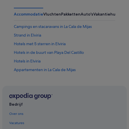
Accommodatie
Vluchten
Pakketten
Auto's
Vakantiehuizen
Ov
Campings en stacaravans in La Cala de Mijas
Strand in Elviria
Hotels met 5 sterren in Elviria
Hotels in de buurt van Playa Del Castillo
Hotels in Elviria
Appartementen in La Cala de Mijas
Hotels in Cabopino
Hotels met roomservice in Cabopino
Hotels in de buurt van Mijas Golf
Spa in Elviria
Bedrijf
Best Hotels in Elviria
Over ons
Villa's in La Cala de Mijas
Vacatures