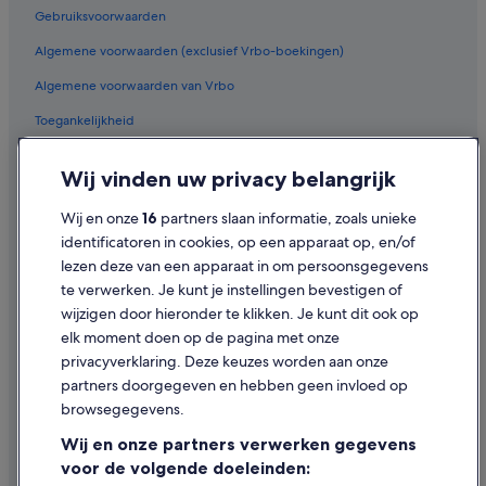
All-Inclusive in Elviria
Gebruiksvoorwaarden
Hotels in de buurt van Strand van Fuengirola
Algemene voorwaarden (exclusief Vrbo-boekingen)
Strand in Calahonda
Algemene voorwaarden van Vrbo
Villa's in Calahonda
Toegankelijkheid
Hotels in Mijas
Privacy
Hotels met uitzicht op zee in Elviria
Wij vinden uw privacy belangrijk
Cookies
B&B in Fuengirola
Wij en onze
16
partners slaan informatie, zoals unieke
Juridische informatie/Contact
Hotels met zwembad in La Cala de Mijas
identificatoren in cookies, op een apparaat op, en/of
Inhoudsrichtlijnen en inhoud rapporteren
lezen deze van een apparaat in om persoonsgegevens
Pensions in La Cala de Mijas
te verwerken. Je kunt je instellingen bevestigen of
Particuliere vakantiehuizen in Fuengirola
Hulp
wijzigen door hieronder te klikken. Je kunt dit ook op
Hotels in de buurt van La Cala Golf
elk moment doen op de pagina met onze
Ondersteuning
privacyverklaring. Deze keuzes worden aan onze
Hotels met restaurant in La Cala de Mijas
Je boeking wijzigen of annuleren
partners doorgegeven en hebben geen invloed op
Hotels in Urbanización el Rosario
browsegegevens.
Restitutieproces en tijdsbestek
All-Inclusive in La Cala de Mijas
Wij en onze partners verwerken gegevens
Boek een vlucht met airlinetegoed
Campings en stacaravans in Calahonda
voor de volgende doeleinden: