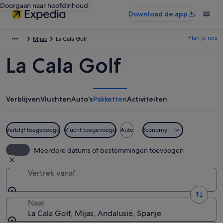
Doorgaan naar hoofdinhoud
Download de app
Plan je reis
Mijas
La Cala Golf
La Cala Golf
Verblijven
Vluchten
Auto's
Pakketten
Activiteiten
Verblijf toegevoegd
Vlucht toegevoegd
Auto
Economy
Meerdere datums of bestemmingen toevoegen
Vertrek vanaf
Naar
La Cala Golf, Mijas, Andalusië, Spanje