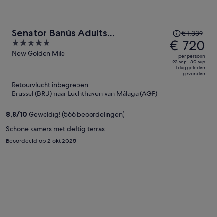
De
Senator Banús Adults
€ 1.339
prijs
€ 720
5
Recomended
was
out
New Golden Mile
per persoon
€ 1.339,
of
23 sep - 30 sep
1 dag geleden
de
5
gevonden
prijs
Retourvlucht inbegrepen
is
Brussel (BRU) naar Luchthaven van Málaga (AGP)
nu
€ 720
8,8
/
10
Geweldig! (566 beoordelingen)
per
Schone kamers met deftig terras
persoon
Beoordeeld op 2 okt 2025