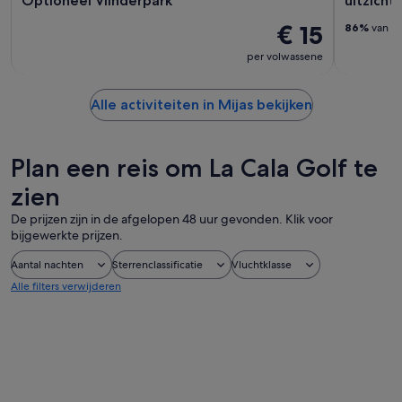
Optioneel Vlinderpark
uitzicht
€ 15
86%
van on
per volwassene
Alle activiteiten in Mijas bekijken
Plan een reis om La Cala Golf te
zien
De prijzen zijn in de afgelopen 48 uur gevonden. Klik voor
bijgewerkte prijzen.
Aantal nachten
Sterrenclassificatie
Vluchtklasse
Alle filters verwijderen