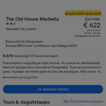
Bespaar 100% op je vlucht
De
The Old House Marbella
€ 1.038
prijs
€ 622
2.5
was
out
Marbella City Centre
per persoon
€ 1.038,
of
23 sep - 30 sep
1 dag geleden gevonden
de
5
Retourvlucht inbegrepen
prijs
Brussel (BRU) naar Luchthaven van Málaga (AGP)
is
nu
8,8
/
10
Geweldig! (31 beoordelingen)
€ 622
per
Franchement magnifique hôtel rénové. Au centre du old Marbella.
Merci à l’équipe pour l’accueil et l’hospitalité. Tout est à proximité à
persoon
pied : la plage, les restos juste en bas, les boutiques. Rien à dire, les
fenêtres couvrent bien le bruit de l’extérieur, chambre bien
Beoordeeld op 3 aug 2026
climatisé. Je reviendrais ça c’est sûr :)
Je datums kiezen
Tours & daguitstapjes
Alle 79 activiteiten bekijken