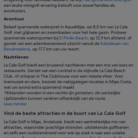
een leuke minigolf-ervaring belooft voor zowel families als
avonturiers.
Avontuur
Beleef spannende waterpret in AquaMijas, op 8,0 km van La Cala
Golf, met glijbanen en zwembaden voor het hele gezin. Probeer
spannende watersporten bij
El Pinillo Beach
, op 12,9 km afstand, of
geniet van een adembenemend uitzicht vanuit de
Kabelbaan van
Benalmadena
, op 17,7 km van uw resort.
Nachtleven
La Cala Golf biedt een bruisend nachtleven met een mix van bars en
restaurants. Geniet van een cocktail in de stijlvolle La Cala Beach
Club, of ontspan in The Clubhouse voor een relaxte sfeer. Voor
livemuziek en dans, bezoek de nabijgelegen locaties in Mijas Costa,
wat uw avond extra spannend maakt.
*Afstanden worden in een rechte lijn gemeten; de werkelijke
rijafstanden kunnen variëren afhankelijk van de route.
Lees minder
Vind de beste attracties in de buurt van La Cala Golf
La Cala Golf in Mijas, Andalusië, biedt een aantrekkelijke mix van
attracties, waaronder prachtige stranden, uitstekende golfbanen
en zelfs een nudistenstrand voor wie op zoek is naar een unieke