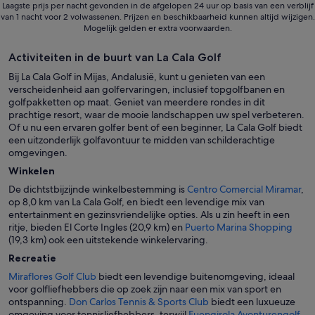
Laagste prijs per nacht gevonden in de afgelopen 24 uur op basis van een verblijf
van 1 nacht voor 2 volwassenen. Prijzen en beschikbaarheid kunnen altijd wijzigen.
Mogelijk gelden er extra voorwaarden.
Activiteiten in de buurt van La Cala Golf
Bij La Cala Golf in Mijas, Andalusië, kunt u genieten van een
verscheidenheid aan golfervaringen, inclusief topgolfbanen en
golfpakketten op maat. Geniet van meerdere rondes in dit
prachtige resort, waar de mooie landschappen uw spel verbeteren.
Of u nu een ervaren golfer bent of een beginner, La Cala Golf biedt
een uitzonderlijk golfavontuur te midden van schilderachtige
omgevingen.
Winkelen
De dichtstbijzijnde winkelbestemming is
Centro Comercial Miramar
,
op 8,0 km van La Cala Golf, en biedt een levendige mix van
entertainment en gezinsvriendelijke opties. Als u zin heeft in een
ritje, bieden El Corte Ingles (20,9 km) en
Puerto Marina Shopping
(19,3 km) ook een uitstekende winkelervaring.
Recreatie
Miraflores Golf Club
biedt een levendige buitenomgeving, ideaal
voor golfliefhebbers die op zoek zijn naar een mix van sport en
ontspanning.
Don Carlos Tennis & Sports Club
biedt een luxueuze
omgeving voor tennisliefhebbers, terwijl
Fuengirola Avonturengolf