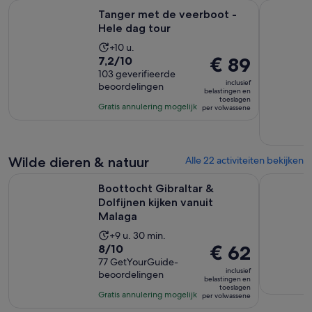
Opent een nieuwe 
Tanger met de veerboot - Hele dag tour
Ontdek Ron
Tanger met de veerboot -
Hele dag tour
De
+10 u.
7.2
De
€ 89
7,2/10
activiteit
van
103 geverifieerde
prijs
duurt
inclusief
beoordelingen
10
is
10
belastingen en
toeslagen
met
€ 89
uur
Gratis annulering mogelijk
per volwassene
103
per
beoordelingen
volwassene
Wilde dieren & natuur
Alle 22 activiteiten bekijken
Opent e
Boottocht Gibraltar & Dolfijnen kijken vanuit Malaga
Fuengirola
Boottocht Gibraltar &
Dolfijnen kijken vanuit
Malaga
De
+9 u. 30 min.
8.0
De
€ 62
8/10
activiteit
van
77 GetYourGuide-
prijs
duurt
inclusief
beoordelingen
10
is
9
belastingen en
toeslagen
met
€ 62
uur
Gratis annulering mogelijk
per volwassene
77
per
en