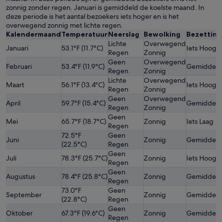
zonnig zonder regen. Januari is gemiddeld de koelste maand. In
deze periode is het aantal bezoekers iets hoger en is het
overwegend zonnig met lichte regen.
Kalendermaand
Temperatuur
Neerslag
Bewolking
Bezetting
Lichte
Overwegend
Januari
53.1°F (11.7°C)
Iets Hoog
Regen
Zonnig
Geen
Overwegend
Februari
53.4°F (11.9°C)
Gemiddeld
Regen
Zonnig
Lichte
Overwegend
Maart
56.1°F (13.4°C)
Iets Hoog
Regen
Zonnig
Geen
Overwegend
April
59.7°F (15.4°C)
Gemiddeld
Regen
Zonnig
Geen
Mei
65.7°F (18.7°C)
Zonnig
Iets Laag
Regen
72.5°F
Geen
Juni
Zonnig
Gemiddeld
(22.5°C)
Regen
Geen
Juli
78.3°F (25.7°C)
Zonnig
Iets Hoog
Regen
Geen
Augustus
78.4°F (25.8°C)
Zonnig
Gemiddeld
Regen
73.0°F
Geen
September
Zonnig
Gemiddeld
(22.8°C)
Regen
Geen
Oktober
67.3°F (19.6°C)
Zonnig
Gemiddeld
Regen