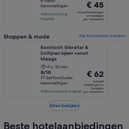
van
8 Viator-
duurt
De
€ 45
beoordelingen
10
2
prijs
met
inclusief belastingen
uur
Gratis annulering
is
en toeslagen
8
mogelijk
en
per volwassene
€ 45
beoordelingen
30
per
minuten
volwassene
Shoppen & mode
Alle 4 activiteiten bekijken
Opent e
Boottocht Gibraltar & Dolfijnen kijken vanuit Malaga
Veerboot t
Boottocht Gibraltar &
Dolfijnen kijken vanuit
Malaga
De
+9 u. 30 min.
8.0
De
€ 62
8/10
activiteit
van
77 GetYourGuide-
prijs
duurt
inclusief
beoordelingen
10
is
9
belastingen en
toeslagen
met
€ 62
uur
Gratis annulering mogelijk
per volwassene
77
per
en
beoordelingen
volwassene
30
Opent
Alles bekijken
minuten
een
nieuwe
Beste hotelaanbiedingen
tab