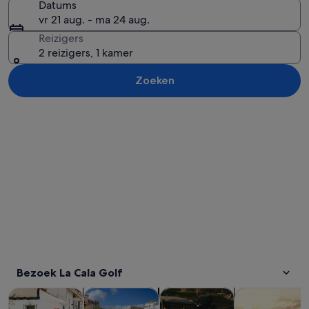
Datums
vr 21 aug. - ma 24 aug.
Reizigers
2 reizigers, 1 kamer
Zoeken
Kaart verkennen
Bezoek La Cala Golf
Opent een nieuwe tab
Opent een nieuwe ta
Opent e
Tours & daguitstapjes
Geschiedenis & cultuur
Wilde dieren & natuur
Avontuur & bu