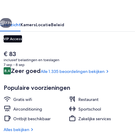
rige
Volgende
77+
Overzicht
Kamers
Locatie
Beleid
VIP Access
De
€ 83
huidige
inclusief belastingen en toeslagen
prijs
7 sep - 8 sep
is
Beoordelingen
Zeer goed
8,4
Alle 1.335 beoordelingen bekijken
8,4 op 10 –
€ 83
Populaire voorzieningen
Exterieur
Gratis wifi
Restaurant
Airconditioning
Sportschool
Ontbijt beschikbaar
Zakelijke services
Alles bekijken