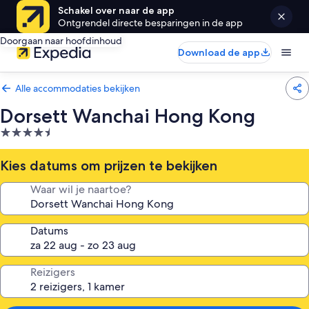
Schakel over naar de app
Ontgrendel directe besparingen in de app
Doorgaan naar hoofdinhoud
Download de app
Alle accommodaties bekijken
Dorsett Wanchai Hong Kong
4.5-
sterrenaccommodatie
Kies datums om prijzen te bekijken
Waar wil je naartoe?
Datums
Reizigers