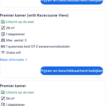
Prijzen en beschikbaarheid bekijken
Suite
(OSIM
Massage)
Alle
Een hotelkamer met een groot bed, een
13
Premier kamer (with Racecourse View)
foto's
Uitzicht op de stad
voor
28 m²
Premier
kamer
1 slaapkamer
(with
Max. aantal: 3
Racecourse
1 queensize bed OF 2 eenpersoonsbedden
View)
Gratis wifi
laden
Meer
Meer informatie
details
over
Prijzen en beschikbaarheid bekijken
Premier
kamer
(with
Alle
Een hotelkamer met een groot bed, een
9
Racecourse
Premier kamer
foto's
View)
Uitzicht op de stad
voor
56 m²
Premier
kamer
1 slaapkamer