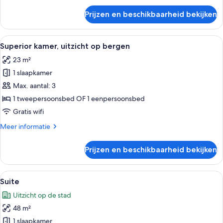
op
over
Prijzen en beschikbaarheid bekijken
Familie
de
suite,
stad
1
Alle
Een hotelkamer met twee bedden, een b
laden
7
kingsize
Superior kamer, uitzicht op bergen
foto's
bed
23 m²
met
voor
slaapbank,
1 slaapkamer
Superior
uitzicht
kamer,
Max. aantal: 3
op
uitzicht
de
1 tweepersoonsbed OF 1 eenpersoonsbed
stad
op
Gratis wifi
bergen
Meer
Meer informatie
laden
details
over
Prijzen en beschikbaarheid bekijken
Superior
kamer,
uitzicht
Alle
Een moderne woonkamer met een grote 
8
op
Suite
foto's
bergen
Uitzicht op de stad
voor
48 m²
Suite
laden
1 slaapkamer