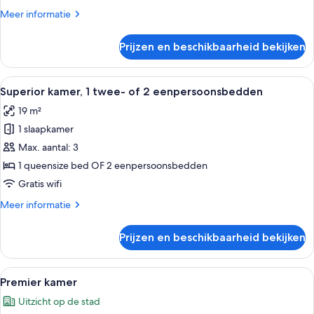
Meer
Meer informatie
details
over
Prijzen en beschikbaarheid bekijken
Superior
kamer
Alle
Een moderne hotelkamer met een groot 
6
Superior kamer, 1 twee- of 2 eenpersoonsbedden
foto's
19 m²
voor
1 slaapkamer
Superior
kamer,
Max. aantal: 3
1
1 queensize bed OF 2 eenpersoonsbedden
twee-
Gratis wifi
of
Meer
Meer informatie
2
details
eenpersoonsbedden
over
Prijzen en beschikbaarheid bekijken
Superior
laden
kamer,
1
Alle
Een hotelkamer met een groot bed, een
8
twee-
Premier kamer
foto's
of
Uitzicht op de stad
2
voor