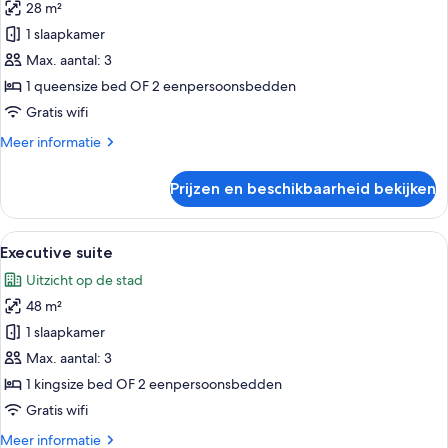
eenpersoonsbedden
28 m²
Premier
kamer
1 slaapkamer
laden
Max. aantal: 3
1 queensize bed OF 2 eenpersoonsbedden
Gratis wifi
Meer
Meer informatie
details
over
Prijzen en beschikbaarheid bekijken
Premier
kamer
Alle
Executive suite | Hypoallergeen bedd
12
Executive suite
foto's
Uitzicht op de stad
voor
48 m²
Executive
suite
1 slaapkamer
laden
Max. aantal: 3
1 kingsize bed OF 2 eenpersoonsbedden
Gratis wifi
Meer
Meer informatie