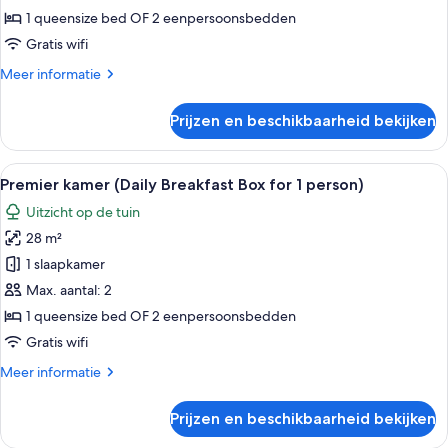
Breakfast
1 queensize bed OF 2 eenpersoonsbedden
Box
Gratis wifi
for
Meer
Meer informatie
1
details
person)
over
Prijzen en beschikbaarheid bekijken
laden
Premier
kamer
(Daily
Alle
Een hotelkamer met een groot bed, een
10
Breakfast
Premier kamer (Daily Breakfast Box for 1 person)
foto's
Box
Uitzicht op de tuin
for
voor
1
28 m²
Premier
person)
kamer
1 slaapkamer
(Daily
Max. aantal: 2
Breakfast
1 queensize bed OF 2 eenpersoonsbedden
Box
Gratis wifi
for
Meer
Meer informatie
1
details
person)
over
Prijzen en beschikbaarheid bekijken
laden
Premier
kamer