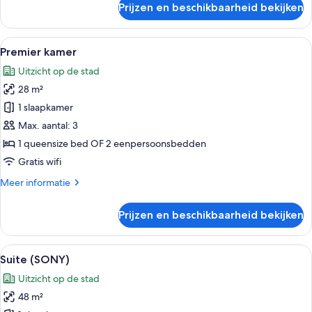
Prijzen en beschikbaarheid bekijken
Familie
vierpersoonskamer
Alle
Een hotelkamer met een groot bed, een
9
Premier kamer
foto's
Uitzicht op de stad
voor
28 m²
Premier
kamer
1 slaapkamer
laden
Max. aantal: 3
1 queensize bed OF 2 eenpersoonsbedden
Gratis wifi
Meer
Meer informatie
details
over
Prijzen en beschikbaarheid bekijken
Premier
kamer
Alle
Een hotelkamer met een grote flatscree
9
Suite (SONY)
foto's
Uitzicht op de stad
voor
48 m²
Suite