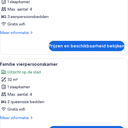
driepersoonskamer
1 slaapkamer
laden
Max. aantal: 4
3 eenpersoonsbedden
Gratis wifi
Meer
Meer informatie
details
over
Prijzen en beschikbaarheid bekijken
Deluxe
driepersoonskamer
Alle
Een hotelkamer met twee bedden, een b
11
Familie vierpersoonskamer
foto's
Uitzicht op de stad
voor
32 m²
Familie
vierpersoonskamer
1 slaapkamer
laden
Max. aantal: 4
2 queensize bedden
Gratis wifi
Meer
Meer informatie
details
over