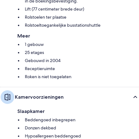
in de boekingsbevestiging.
Lift (77 centimeter brede deur)
Rolstoelen ter plaatse
Rolstoeltoegankelijke busstationshuttle
Meer
1 gebouw
25 etages
Gebouwd in 2004
Receptieruimte
Roken is niet toegelaten
Kamervoorzieningen
Slaapkamer
Beddengoed inbegrepen
Donzen dekbed
Hypoallergeen beddengoed