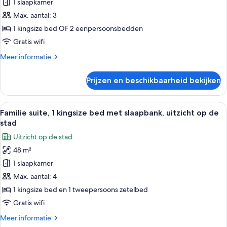
(SONY)
1 slaapkamer
laden
Max. aantal: 3
1 kingsize bed OF 2 eenpersoonsbedden
Gratis wifi
Meer
Meer informatie
details
over
Prijzen en beschikbaarheid bekijken
Suite
(SONY)
Alle
Een moderne woonkamer met een glazen s
8
Familie suite, 1 kingsize bed met slaapbank, uitzicht op de
foto's
stad
voor
Uitzicht op de stad
Familie
48 m²
suite,
1 slaapkamer
1
kingsize
Max. aantal: 4
bed
1 kingsize bed en 1 tweepersoons zetelbed
met
Gratis wifi
slaapbank,
Meer
Meer informatie
uitzicht
details