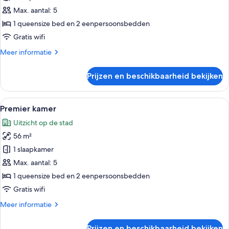
laden
Max. aantal: 5
1 queensize bed en 2 eenpersoonsbedden
Gratis wifi
Meer
Meer informatie
details
over
Prijzen en beschikbaarheid bekijken
Premier
kamer
Alle
Een hotelkamer met een groot bed, een
10
Premier kamer
foto's
Uitzicht op de stad
voor
56 m²
Premier
kamer
1 slaapkamer
laden
Max. aantal: 5
1 queensize bed en 2 eenpersoonsbedden
Gratis wifi
Meer
Meer informatie
details
over
Prijzen en beschikbaarheid bekijken