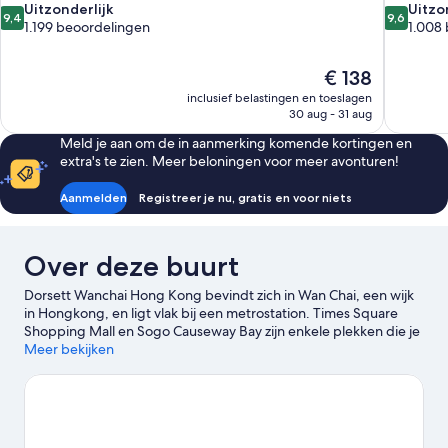
9.4
9.6
Uitzonderlijk
Uitzo
9,4
9,6
van
van
1.199 beoordelingen
1.008
10,
10,
Uitzonderlijk,
Uitzonderli
De
€ 138
1.199
1.008
prijs
beoordelingen
beoordel
inclusief belastingen en toeslagen
is
30 aug - 31 aug
€ 138
Meld je aan om de in aanmerking komende kortingen en
extra's te zien. Meer beloningen voor meer avonturen!
Aanmelden
Registreer je nu, gratis en voor niets
Over deze buurt
Dorsett Wanchai Hong Kong bevindt zich in Wan Chai, een wijk
in Hongkong, en ligt vlak bij een metrostation. Times Square
Shopping Mall en Sogo Causeway Bay zijn enkele plekken die je
als fervent shopper niet mag overslaan. Als je liever de populaire
Meer bekijken
bezienswaardigheden van de buurt wilt bezoeken, ga dan naar
Ocean Park en Hongkong Disneyland® Resort. Klaar voor een
avondje uit? Overweeg dan Central Harbourfront Event Space.
Bekijk onze reisgids voor Hongkong