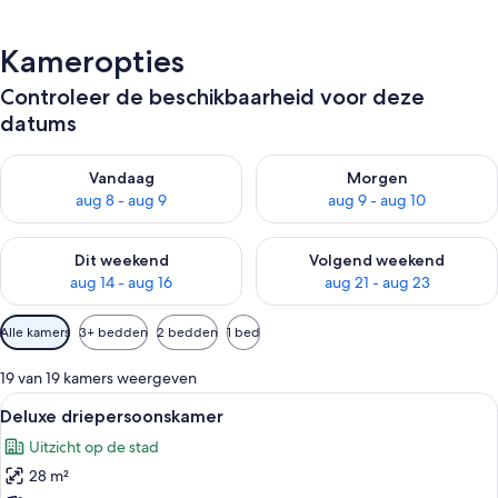
Kameropties
Controleer de beschikbaarheid voor deze
datums
De beschikbaarheid controleren voor vanavond aug 8 - aug 9
De beschikbaarheid controler
Vandaag
Morgen
aug 8 - aug 9
aug 9 - aug 10
De beschikbaarheid controleren voor dit weekend aug 14 - au
De beschikbaarheid controler
Dit weekend
Volgend weekend
aug 14 - aug 16
aug 21 - aug 23
Beschikbare
Alle kamers
3+ bedden
2 bedden
1 bed
filters
voor
19 van 19 kamers weergeven
kamers
Alle
Een hotelkamer met twee bedden, een b
10
Deluxe driepersoonskamer
foto's
Uitzicht op de stad
voor
28 m²
Deluxe