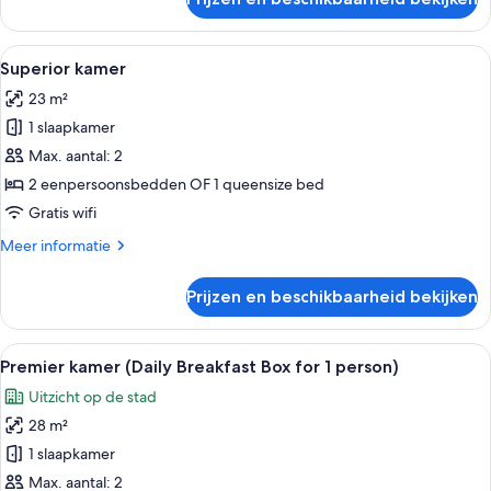
Premier
kamer
Alle
Een hotelkamer met twee bedden, een b
6
Superior kamer
foto's
23 m²
voor
1 slaapkamer
Superior
kamer
Max. aantal: 2
laden
2 eenpersoonsbedden OF 1 queensize bed
Gratis wifi
Meer
Meer informatie
details
over
Prijzen en beschikbaarheid bekijken
Superior
kamer
Alle
Een hotelkamer met een groot bed, een
8
Premier kamer (Daily Breakfast Box for 1 person)
foto's
Uitzicht op de stad
voor
28 m²
Premier
kamer
1 slaapkamer
(Daily
Max. aantal: 2