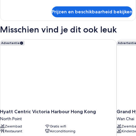
details
over
Prijzen en beschikbaarheid bekijken
Executive
suite
Misschien vind je dit ook leuk
Hyatt Centric Victoria Harbour Hong Kong
Grand H
Advertentie
Advertenti
Hyatt Centric Victoria Harbour Hong Kong
Grand H
North Point
Wan Chai
Zwembad
Gratis wifi
Zwemb
Restaurant
Airconditioning
Kinder