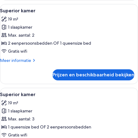
(Daily
Alle
Een moderne hotelkamer met een groot 
7
Breakfast
Superior kamer
foto's
Box
19 m²
for
voor
1
1 slaapkamer
Superior
person)
kamer
Max. aantal: 2
laden
2 eenpersoonsbedden OF 1 queensize bed
Gratis wifi
Meer
Meer informatie
details
over
Prijzen en beschikbaarheid bekijken
Superior
kamer
Alle
Een moderne hotelkamer met een groot 
7
Superior kamer
foto's
19 m²
voor
1 slaapkamer
Superior
kamer
Max. aantal: 3
laden
1 queensize bed OF 2 eenpersoonsbedden
Gratis wifi