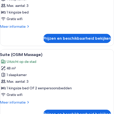
Max. aantal: 3
1 kingsize bed
Gratis wifi
Meer
Meer informatie
details
over
Prijzen en beschikbaarheid bekijken
Suite
Alle
Een massagestoel, een klein tafeltje 
11
Suite (OSIM Massage)
foto's
Uitzicht op de stad
voor
48 m²
Suite
(OSIM
1 slaapkamer
Massage)
Max. aantal: 3
laden
1 kingsize bed OF 2 eenpersoonsbedden
Gratis wifi
Meer
Meer informatie
details
over