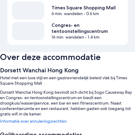
Times Square Shopping Mall
6 min. wandelen
- 0.6 km
Congres- en
tentoonstellingscentrum
16 min. wandelen
- 1.4 km
Over deze accommodatie
Dorsett Wanchai Hong Kong
Hotel met een luxe stijl en een gezinsvriendelijk beleid vlak bij Times
Square Shopping Mall
Dorsett Wanchai Hong Kong bevindt zich dicht bij Sogo Causeway Bay
en Congres- en tentoonstellingscentrum en biedt een
droogkuis/wasserijservice, een bar en een fitnesscentrum. Naast
conferentieruimte en een restaurant, hebben gasten ook toegang tot
gratis wifi in de kamer.
Informatie over annuleringsrechten
Tijdens je verblijf geniet je ook van:
Een ontbijtbuffet (toeslag), gratis lokale shuttleservice en snelle
Gelijkaardige accommodaties