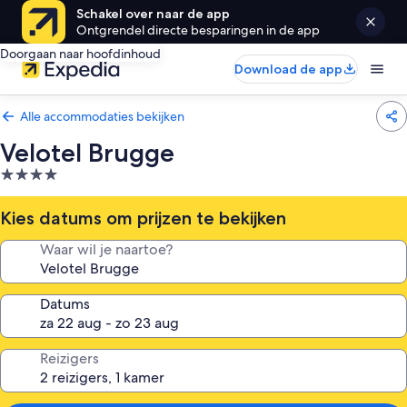
Schakel over naar de app
Ontgrendel directe besparingen in de app
Doorgaan naar hoofdinhoud
Download de app
Alle accommodaties bekijken
Velotel Brugge
4.0-
sterrenaccommodatie
Kies datums om prijzen te bekijken
Waar wil je naartoe?
Datums
Reizigers