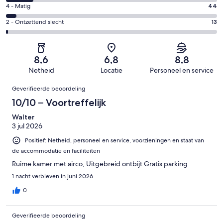
384
6
Goed.
Gastenscore:
4 - Matig
44
van
-
378
4
938
Redelijk.
Gastenscore:
2 - Ontzettend slecht
13
van
-
beoordelingen
119
2
938
Matig.
van
-
beoordelingen
44
938
Ontzettend
van
8,6
6,8
8,8
beoordelingen
slecht.
938
Netheid
Locatie
Personeel en service
13
beoordelingen
Beoordelingen
van
Geverifieerde beoordeling
938
10/10 – Voortreffelijk
beoordelingen
Walter
3 jul 2026
Positief: Netheid, personeel en service, voorzieningen en staat van
de accommodatie en faciliteiten
Ruime kamer met airco, Uitgebreid ontbijt Gratis parking
1 nacht verbleven in juni 2026
0
Geverifieerde beoordeling