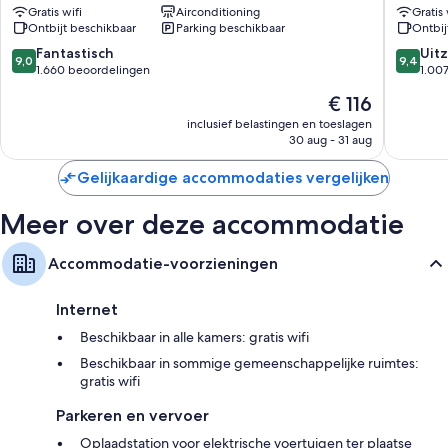
Er zijn extra gemakken voorzien in de kamers zoals:
Gratis wifi
Airconditioning
Gratis 
centrum
centrum
Ontbijt beschikbaar
Parking beschikbaar
Ontbij
van
van
Badkamers met bad/douchecombinaties en gratis toiletartikelen
Brugge
Brugge
9.0
9.4
Fantastisch
Uitz
9,0
9,4
Televisies met kabelzenders
van
van
1.660 beoordelingen
1.00
10,
10,
Dagelijkse schoonmaak, bureaus en telefoons
De
€ 116
Fantastisch,
Uitzonder
prijs
1.660
1.007
inclusief belastingen en toeslagen
is
30 aug - 31 aug
beoordelingen
beoorde
€ 116
Gelijkaardige accommodaties vergelijken
Meer over deze accommodatie
Accommodatie-voorzieningen
Internet
Beschikbaar in alle kamers: gratis wifi
Beschikbaar in sommige gemeenschappelijke ruimtes:
gratis wifi
Parkeren en vervoer
Oplaadstation voor elektrische voertuigen ter plaatse