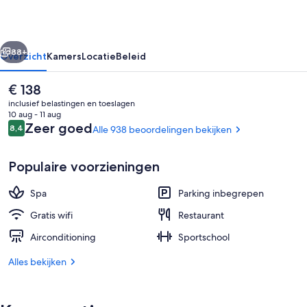
rige
Volgende
88+
Overzicht
Kamers
Locatie
Beleid
De
€ 138
huidige
inclusief belastingen en toeslagen
prijs
10 aug - 11 aug
is
Beoordelingen
Zeer goed
8,4
Alle 938 beoordelingen bekijken
8,4 op 10 –
€ 138
Populaire voorzieningen
Spa
Parking inbegrepen
Dagelijks uitgebreid ontbijt (toeslag)
Gratis wifi
Restaurant
Airconditioning
Sportschool
Alles bekijken