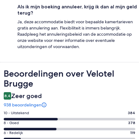
Als ik mijn boeking annuleer, krijg ik dan al mijn geld
terug?
Ja, deze accommodatie biedt voor bepaalde kamertarieven
gratis annulering aan. Flexibiliteit is immers belangrijk.
Raadpleeg het annuleringsbeleid van de accommodatie op
onze website voor meer informatie over eventuele
uitzonderingen of voorwaarden.
Beoordelingen
Beoordelingen over Velotel
Brugge
Zeer goed
8,4
938 beoordelingen
Gastenscore:
10 - Uitstekend
384
10
Gastenscore:
8 - Goed
378
-
8
Uitstekend.
Gastenscore:
6 - Redelijk
119
-