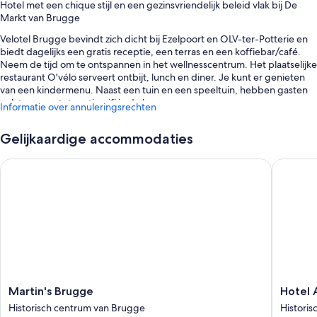
Hotel met een chique stijl en een gezinsvriendelijk beleid vlak bij De
Markt van Brugge
Velotel Brugge bevindt zich dicht bij Ezelpoort en OLV-ter-Potterie en
biedt dagelijks een gratis receptie, een terras en een koffiebar/café.
Neem de tijd om te ontspannen in het wellnesscentrum. Het plaatselijke
restaurant O'vélo serveert ontbijt, lunch en diner. Je kunt er genieten
van een kindermenu. Naast een tuin en een speeltuin, hebben gasten
ook toegang tot gratis wifi in de kamer.
Informatie over annuleringsrechten
Er zijn ook voordelen, zoals:
Gelijkaardige accommodaties
Gratis parkeerplaatsen
Martin's Brugge
Hotel A
Een uitgebreid ontbijt (toeslag), fietsverhuur en een outdoor
tennisbaan
Lokale shuttleservice, een oplaadpunt voor elektrische auto's en
snelle uitcheckservice
Beoordelingen van gasten zijn zeer positief over het behulpzame
personeel
Kamervoorzieningen
De 115 kamers zijn voorzien van voordelen zoals airconditioning,
Martin's
Hotel
Martin's Brugge
Hotel 
bovenop faciliteiten zoals gratis wifi en kluisjes.
Brugge
Aragon
Historisch centrum van Brugge
Histori
Historisch
Historis