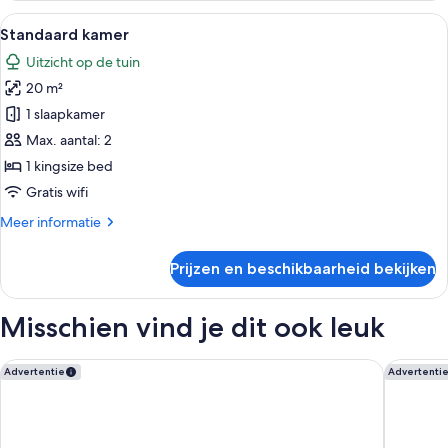
Alle
Een moderne hotelkamer met een bed,
11
Standaard kamer
foto's
Uitzicht op de tuin
voor
20 m²
Standaard
kamer
1 slaapkamer
laden
Max. aantal: 2
1 kingsize bed
Gratis wifi
Meer
Meer informatie
details
over
Prijzen en beschikbaarheid bekijken
Standaard
kamer
Misschien vind je dit ook leuk
Hotel Aragon
The Nota
Advertentie
Advertenti