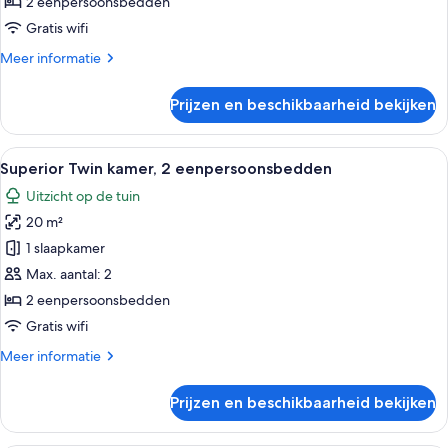
2 eenpersoonsbedden
Gratis wifi
Meer
Meer informatie
details
over
Prijzen en beschikbaarheid bekijken
Klassieke
Twin
kamer
Alle
Een moderne hotelkamer met een groo
13
Superior Twin kamer, 2 eenpersoonsbedden
foto's
Uitzicht op de tuin
voor
20 m²
Superior
Twin
1 slaapkamer
kamer,
Max. aantal: 2
2
2 eenpersoonsbedden
eenpersoonsbedden
Gratis wifi
laden
Meer
Meer informatie
details
over
Prijzen en beschikbaarheid bekijken
Superior
Twin
kamer,