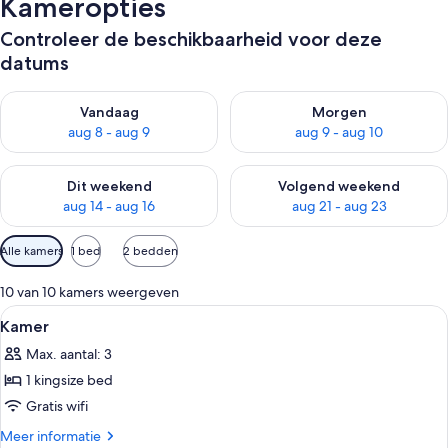
Kameropties
Controleer de beschikbaarheid voor deze
datums
De beschikbaarheid controleren voor vanavond aug 8 - aug 9
De beschikbaarheid controler
Vandaag
Morgen
aug 8 - aug 9
aug 9 - aug 10
De beschikbaarheid controleren voor dit weekend aug 14 - au
De beschikbaarheid controler
Dit weekend
Volgend weekend
aug 14 - aug 16
aug 21 - aug 23
Beschikbare
Alle kamers
1 bed
2 bedden
filters
voor
10 van 10 kamers weergeven
kamers
Alle
Een hotelkamer met een bed, bureau, 
11
Kamer
foto's
Max. aantal: 3
voor
1 kingsize bed
Kamer
laden
Gratis wifi
Meer
Meer informatie