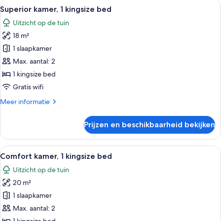
Alle
Een moderne hotelkamer met een groot
13
2
Superior kamer, 1 kingsize bed
foto's
eenpersoonsbedden
Uitzicht op de tuin
voor
18 m²
Superior
kamer,
1 slaapkamer
1
Max. aantal: 2
kingsize
1 kingsize bed
bed
Gratis wifi
laden
Meer
Meer informatie
details
over
Prijzen en beschikbaarheid bekijken
Superior
kamer,
1
Alle
Een hotelkamer met een bed, een burea
16
kingsize
Comfort kamer, 1 kingsize bed
foto's
bed
Uitzicht op de tuin
voor
20 m²
Comfort
kamer,
1 slaapkamer
1
Max. aantal: 2
kingsize