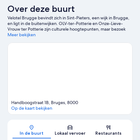
Over deze buurt
Velotel Brugge bevindt zich in Sint-Pieters, een wijk in Brugge,
en ligt in de buitenwijken. OLV-ter-Potterie en Onze-Lieve-
Vrouw ter Potterie zijn culturele hoogtepunten, maar bezoek
ook enkele opmerkelijke bezienswaardigheden van het gebied,
Meer bekijken
zoals Hof Bladelin en Standbeeld van Hans Memling. Ook
Ezelpoort en Sint-Jacobskerk zijn zeker een bezoekje
waard.Speel een potje golf op de dichtbijgelegen golfbaan of
kies voor een avontuurlijkere activiteit, zoals het afleggen van
wandel- en fietsroutes.
Bekijk onze reisgids voor Brugge
Handboogstraat 1B, Bruges, 8000
Op de kaart bekijken
Kaart
In de buurt
Lokaal vervoer
Restaurants