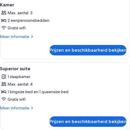
Alle
Een hotelkamer met twee bedden, een
5
Kamer
foto's
Max. aantal: 3
voor
2 eenpersoonsbedden
Kamer
laden
Gratis wifi
Meer
Meer informatie
details
over
Prijzen en beschikbaarheid bekijken
Kamer
Alle
Superior suite | Een minibar, een klui
1
Superior suite
foto's
1 slaapkamer
voor
Max. aantal: 4
Superior
suite
1 kingsize bed en 1 queensize bed
laden
Gratis wifi
Meer
Meer informatie
details
over
Prijzen en beschikbaarheid bekijken
Superior
suite