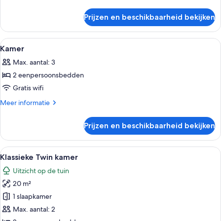
details
over
Prijzen en beschikbaarheid bekijken
Kamer
Alle
Een moderne hotelkamer met een gro
10
Kamer
foto's
Max. aantal: 3
voor
2 eenpersoonsbedden
Kamer
laden
Gratis wifi
Meer
Meer informatie
details
over
Prijzen en beschikbaarheid bekijken
Kamer
Alle
Een moderne hotelkamer met een bure
11
Klassieke Twin kamer
foto's
Uitzicht op de tuin
voor
20 m²
Klassieke
Twin
1 slaapkamer
kamer
Max. aantal: 2
laden