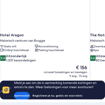
Hotel Aragon
The Not
Historisch centrum van Brugge
Historisc
Gratis wifi
Airconditioning
Zwemb
Ontbijt beschikbaar
Parking beschikbaar
Spa
9.4
9.6
Uitzonderlijk
Uitzo
9,4
9,6
van
van
1.007 beoordelingen
40 be
10,
10,
De
€ 156
Uitzonderlijk,
Uitzonderli
prijs
inclusief belastingen en toeslagen
1.007
40
is
9 aug - 10 aug
beoordelingen
beoordel
€ 156
Meld je aan om de in aanmerking komende kortingen en
extra's te zien. Meer beloningen voor meer avonturen!
Aanmelden
Registreer je nu, gratis en voor niets