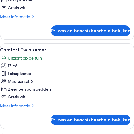
1 kingsize bed
bed
Gratis wifi
laden
Meer
Meer informatie
details
over
Prijzen en beschikbaarheid bekijken
Comfort
kamer,
1
Alle
Een hotelkamer met een groot bed, een
14
kingsize
Comfort Twin kamer
foto's
bed
Uitzicht op de tuin
voor
17 m²
Comfort
Twin
1 slaapkamer
kamer
Max. aantal: 2
laden
2 eenpersoonsbedden
Gratis wifi
Meer
Meer informatie
details
over
Prijzen en beschikbaarheid bekijken
Comfort
Twin
kamer