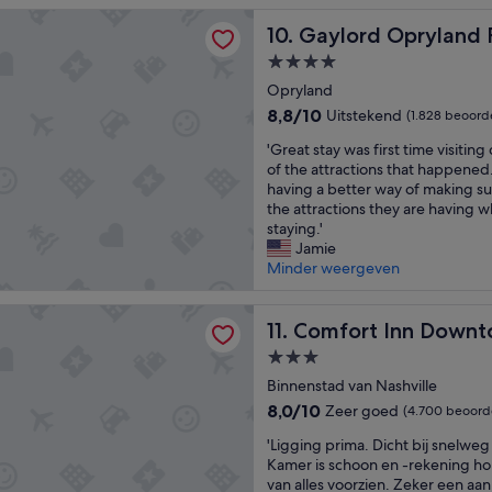
m
 Opryland Resort & Convention Center
l
s
Gaylord Opryland Resort & 
a
10. Gaylord Opryland 
t
o
e
s
r
4.0-
n
'
t
sterrenaccommodatie
Opryland
z
.
e
8.8
8,8/10
Uitstekend
(1.828 beoord
W
e
van
e
'
'Great stay was first time visiti
r
10,
W
G
of the attractions that happene
s
Uitstekend,
i
r
having a better way of making s
c
(1.828
l
e
the attractions they are having w
h
beoordelingen)
l
a
staying.'
o
d
t
Jamie
n
e
s
Minder weergeven
e
f
t
k
i
a
a
 Inn Downtown Nashville - Music City Center
n
y
Comfort Inn Downtown Nashv
11. Comfort Inn Downt
m
i
w
e
t
3.0-
a
r
e
sterrenaccommodatie
s
Binnenstad van Nashville
.
l
f
o
8.0
8,0/10
Zeer goed
(4.700 beoord
y
i
n
van
p
'
r
'Ligging prima. Dicht bij snelwe
t
10,
l
L
s
Kamer is schoon en -rekening ho
b
Zeer
a
i
t
van alles voorzien. Zeker een aan
i
goed,