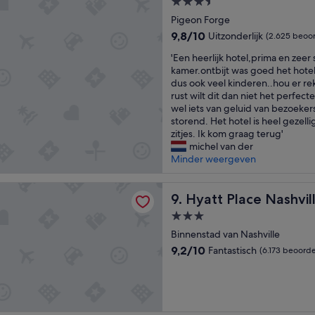
3.5-
r
l
sterrenaccommodatie
Pigeon Forge
p
y
9.8
a
9,8/10
a
Uitzonderlijk
(2.625 beoo
van
r
n
'
'Een heerlijk hotel,prima en zeer
10,
k
d
E
kamer.ontbijt was goed het hotel
Uitzonderlijk,
i
l
e
dus ook veel kinderen..hou er re
(2.625
s
o
n
rust wilt dit dan niet het perfecte h
beoordelingen)
g
t
h
wel iets van geluid van bezoekers
r
s
e
storend. Het hotel is heel gezelli
e
t
e
zitjes. Ik kom graag terug'
a
o
r
michel van der
t
d
l
Minder weergeven
f
o
i
o
w
j
r
lace Nashville Downtown
h
k
Hyatt Place Nashville Down
9. Hyatt Place Nashv
k
i
h
i
l
3.0-
o
d
e
sterrenaccommodatie
t
Binnenstad van Nashville
s
a
e
9.2
9,2/10
a
Fantastisch
t
(6.173 beoorde
l
van
n
t
,
10,
d
h
p
Fantastisch,
a
e
r
(6.173
d
r
i
beoordelingen)
u
e