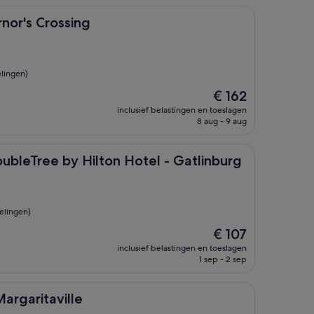
ossing
nor's Crossing
lingen)
De
€ 162
prijs
inclusief belastingen en toeslagen
is
8 aug - 9 aug
€ 162
e by Hilton Hotel - Gatlinburg
DoubleTree by Hilton Hotel - Gatlinburg
elingen)
De
€ 107
prijs
inclusief belastingen en toeslagen
is
1 sep - 2 sep
€ 107
ville
argaritaville