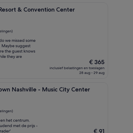
Convention Center
Resort & Convention Center
elingen)
ng do we missed some
d. Maybe suggest
ure the guest knows
hile they are
De
€ 365
prijs
inclusief belastingen en toeslagen
is
28 aug - 29 aug
€ 365
ille - Music City Center
own Nashville - Music City Center
elingen)
g en het centrum.
udend met de prijs -
De
€ 91
rader'