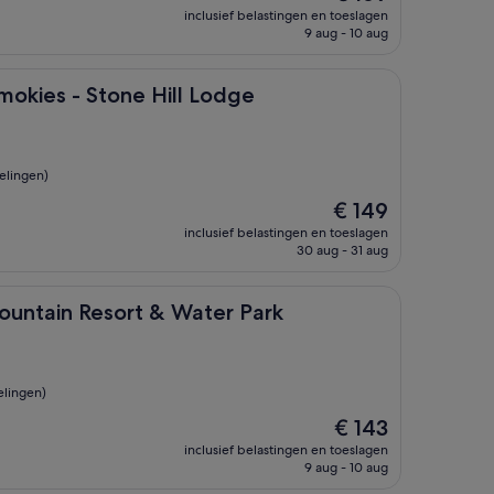
prijs
inclusief belastingen en toeslagen
is
9 aug - 10 aug
€ 169
 Stone Hill Lodge
mokies - Stone Hill Lodge
elingen)
De
€ 149
prijs
inclusief belastingen en toeslagen
is
30 aug - 31 aug
€ 149
esort & Water Park
untain Resort & Water Park
elingen)
De
€ 143
prijs
inclusief belastingen en toeslagen
is
9 aug - 10 aug
€ 143