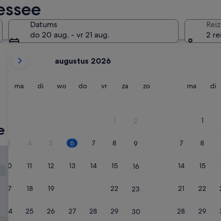
nessee
Pigeon Forge
Gatlinbur
Datums
Reiz
do 20 aug. - vr 21 aug.
2 re
De
augustus 2026
weergegeven
maanden
zijn
maandag
dinsdag
woensdag
donderdag
vrijdag
zaterdag
zondag
maanda
d
ma
di
wo
do
vr
za
zo
ma
di
August
2026
Pigeon Forge
Gatlinb
en
1
1
2
September
 beste keuzes voor hotels in Tenn
2026.
3
4
5
6
7
8
7
8
9
one Condo Resort & Spa
RiverStone Condo Resort & 
1. RiverStone Condo R
10
11
12
13
14
15
14
15
16
4.0-
sterrenaccommodatie
Pigeon Forge
17
18
19
20
21
22
21
22
23
9.6
9,6/10
Uitzonderlijk
(1.810 beoor
van
'
'Top hotel, fijne locatie en een l
10,
24
25
26
27
28
29
28
29
30
T
bezoeken. '
Uitzonderlijk,