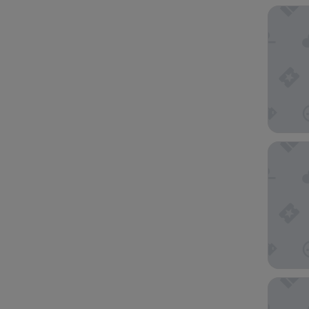
The Reso
The Park
Compass