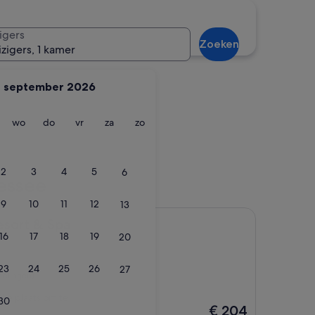
g
Memphis
igers
Zoeken
izigers, 1 kamer
september 2026
g
insdag
woensdag
donderdag
vrijdag
zaterdag
zondag
wo
do
vr
za
zo
urg
Memphis
2
3
4
5
6
essee
9
10
11
12
13
Spa
esort & Spa
16
17
18
19
20
23
24
25
26
27
delingen)
euke plaats om te
30
De
€ 204