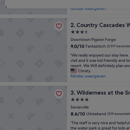
o
Andrea
(1.810
31
p
Minder weergeven
beoordelingen)
h
o
 Cascades Waterpark Resort
t
Country Cascades Waterpar
2. Country Cascades 
e
3.5-
l
sterrenaccommodatie
,
Downtown Pigeon Forge
f
9.0
9,0/10
Fantastisch
(2.917 beoorde
i
van
'
j
'We really enjoyed our stay here. 
10,
W
n
visit and it was kid friendly and lo
Fantastisch,
e
e
resort. We Will definitely plan ano
(2.917
r
l
Christy
beoordelingen)
e
o
Minder weergeven
a
c
l
a
ss at the Smokies – River Lodge Suites
l
Wilderness at the Smokies –
t
3. Wilderness at the S
y
i
4.0-
e
e
sterrenaccommodatie
n
Sevierville
e
j
n
8.6
8,6/10
Uitstekend
(519 beoordel
o
e
van
'
y
'The staff is very nice and helpfu
e
10,
T
e
the water park is great for kids a
n
Uitstekend,