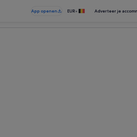
•
App openen
EUR
Adverteer je accom