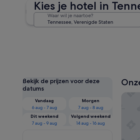
Kies je hotel in Ten
Nashville
Waar wil je naartoe?
Nashville
Onze
Bekijk de prijzen voor deze
datums
RiverSt
Vandaag
Morgen
6 aug - 7 aug
7 aug - 8 aug
Dit weekend
Volgend weekend
7 aug - 9 aug
14 aug - 16 aug