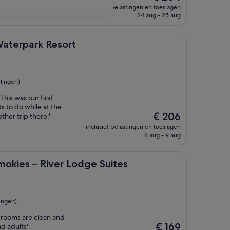
prijs
inclusief belastingen en toeslagen
is
24 aug - 25 aug
€ 204
k Resort
Waterpark Resort
lingen)
This was our first
ts to do while at the
De
€ 206
ther trip there.'
prijs
inclusief belastingen en toeslagen
is
8 aug - 9 aug
€ 206
 River Lodge Suites
mokies – River Lodge Suites
ingen)
l rooms are clean and
De
€ 169
nd adults'