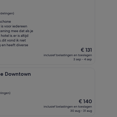
rdelingen)
 schone
 is voor iedereen
kening mee dat als je
otel is.er is altijd
.dit vond ik niet
g en heeft diverse
De
€ 131
prijs
inclusief belastingen en toeslagen
is
3 sep - 4 sep
€ 131
town
ille Downtown
lingen)
De
€ 140
prijs
inclusief belastingen en toeslagen
is
30 aug - 31 aug
€ 140