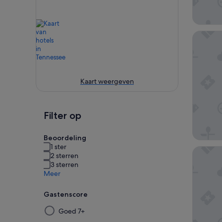
Country
Kaart weergeven
Filter op
Beoordeling
1 ster
Wilderne
2 sterren
3 sterren
Meer
Gastenscore
Door
Goed 7+
een