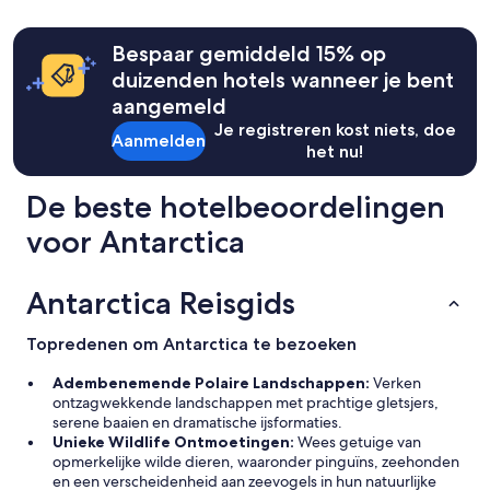
t
uur
p
s
op
p
m
basis
o
Bespaar gemiddeld 15% op
e
van
i
duizenden hotels wanneer je bent
l
een
n
l
aangemeld
verblijf
t
e
van
e
Je registreren kost niets, doe
d
Aanmelden
1
d
het nu!
b
nacht
s
a
voor
p
De beste hotelbeoordelingen
d
2
a
a
volwassenen.
c
voor Antarctica
n
Prijzen
e
d
en
.
c
beschikbaarheid
T
Antarctica Reisgids
o
kunnen
h
u
wijzigen.
e
l
Mogelijk
o
Topredenen om Antarctica te bezoeken
d
gelden
w
n
er
n
Adembenemende Polaire Landschappen:
Verken
o
extra
e
ontzagwekkende landschappen met prachtige gletsjers,
t
voorwaarden.
r
serene baaien en dramatische ijsformaties.
t
h
Unieke Wildlife Ontmoetingen:
Wees getuige van
u
a
opmerkelijke wilde dieren, waaronder pinguïns, zeehonden
r
s
en een verscheidenheid aan zeevogels in hun natuurlijke