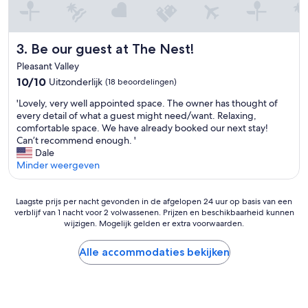
i
t
i
Be our guest at The Nest!
3. Be our guest at The Nest!
s
a
Pleasant Valley
s
10.0
10/10
Uitzonderlijk
(18 beoordelingen)
o
van
l
'
'Lovely, very well appointed space. The owner has thought of
10,
d
L
every detail of what a guest might need/want. Relaxing,
Uitzonderlijk,
a
o
comfortable space. We have already booked our next stay!
(18
s
v
Can’t recommend enough. '
beoordelingen)
t
e
Dale
h
l
Minder weergeven
e
y
p
,
r
Laagste
v
Laagste prijs per nacht gevonden in de afgelopen 24 uur op basis van een
o
verblijf van 1 nacht voor 2 volwassenen. Prijzen en beschikbaarheid kunnen
prijs
e
p
wijzigen. Mogelijk gelden er extra voorwaarden.
per
r
e
nacht
y
r
gevonden
w
Alle accommodaties bekijken
t
in
e
y
de
l
.
afgelopen
l
I
24
a