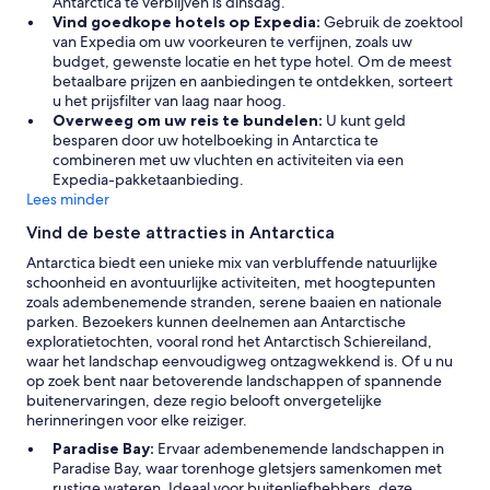
Antarctica te verblijven is dinsdag.
Vind goedkope hotels op Expedia:
Gebruik de zoektool
van Expedia om uw voorkeuren te verfijnen, zoals uw
budget, gewenste locatie en het type hotel. Om de meest
betaalbare prijzen en aanbiedingen te ontdekken, sorteert
u het prijsfilter van laag naar hoog.
Overweeg om uw reis te bundelen:
U kunt geld
besparen door uw hotelboeking in Antarctica te
combineren met uw vluchten en activiteiten via een
Expedia-pakketaanbieding.
Lees minder
Vind de beste attracties in Antarctica
Antarctica biedt een unieke mix van verbluffende natuurlijke
schoonheid en avontuurlijke activiteiten, met hoogtepunten
zoals adembenemende stranden, serene baaien en nationale
parken. Bezoekers kunnen deelnemen aan Antarctische
exploratietochten, vooral rond het Antarctisch Schiereiland,
waar het landschap eenvoudigweg ontzagwekkend is. Of u nu
op zoek bent naar betoverende landschappen of spannende
buitenervaringen, deze regio belooft onvergetelijke
herinneringen voor elke reiziger.
Paradise Bay:
Ervaar adembenemende landschappen in
Paradise Bay, waar torenhoge gletsjers samenkomen met
rustige wateren. Ideaal voor buitenliefhebbers, deze