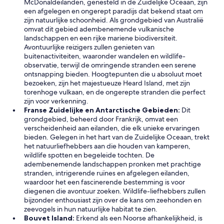
McDonaldeilanden, genesteld in de Zuidelijke Oceaan, zijn
t
h
een afgelegen en ongerept paradijs dat bekend staat om
a
a
zijn natuurlijke schoonheid. Als grondgebied van Australië
l
v
omvat dit gebied adembenemende vulkanische
l
e
landschappen en een rijke mariene biodiversiteit.
.
a
Avontuurlijke reizigers zullen genieten van
D
l
buitenactiviteiten, waaronder wandelen en wildlife-
i
r
observatie, terwijl de omringende stranden een serene
d
e
ontsnapping bieden. Hoogtepunten die u absoluut moet
n
a
bezoeken, zijn het majestueuze Heard Island, met zijn
o
d
torenhoge vulkaan, en de ongerepte stranden die perfect
t
y
zijn voor verkenning.
f
b
Franse Zuidelijke en Antarctische Gebieden:
Dit
e
o
grondgebied, beheerd door Frankrijk, omvat een
e
o
verscheidenheid aan eilanden, die elk unieke ervaringen
l
k
bieden. Gelegen in het hart van de Zuidelijke Oceaan, trekt
s
e
het natuurliefhebbers aan die houden van kamperen,
e
d
wildlife spotten en begeleide tochten. De
c
o
adembenemende landschappen pronken met prachtige
u
u
stranden, intrigerende ruïnes en afgelegen eilanden,
r
r
waardoor het een fascinerende bestemming is voor
e
n
diegenen die avontuur zoeken. Wildlife-liefhebbers zullen
w
e
bijzonder enthousiast zijn over de kans om zeehonden en
i
x
zeevogels in hun natuurlijke habitat te zien.
t
t
Bouvet Island:
Erkend als een Noorse afhankelijkheid, is
h
s