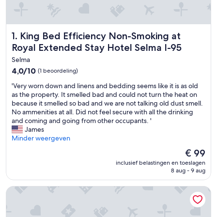
King Bed Efficiency Non-Smoking at Royal Extended Stay 
1. King Bed Efficiency Non-Smoking at
Royal Extended Stay Hotel Selma I-95
Selma
4.0
4,0/10
(1 beoordeling)
van
'
'Very worn down and linens and bedding seems like it is as old
10,
V
as the property. It smelled bad and could not turn the heat on
(1
e
because it smelled so bad and we are not talking old dust smell.
beoordeling)
r
No ammenities at all. Did not feel secure with all the drinking
y
and coming and going from other occupants. '
w
James
o
Minder weergeven
r
De
€ 99
n
prijs
inclusief belastingen en toeslagen
d
is
8 aug - 9 aug
o
€ 99
w
Welcome to Bubbles Up!
n
a
n
d