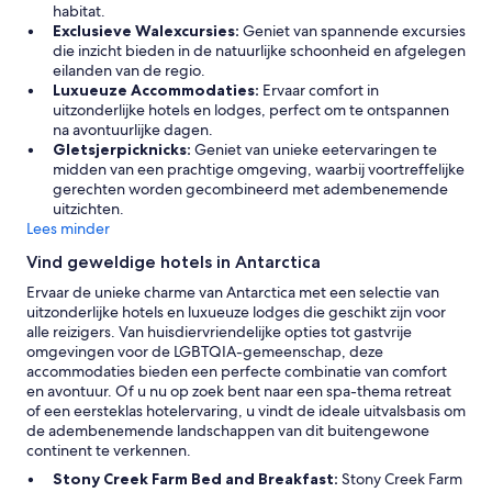
n
t
habitat.
t
h
Exclusieve Walexcursies:
Geniet van spannende excursies
h
o
die inzicht bieden in de natuurlijke schoonheid en afgelegen
e
u
eilanden van de regio.
h
g
Luxueuze Accommodaties:
Ervaar comfort in
e
h
uitzonderlijke hotels en lodges, perfect om te ontspannen
a
t
na avontuurlijke dagen.
t
o
Gletsjerpicknicks:
Geniet van unieke eetervaringen te
o
f
midden van een prachtige omgeving, waarbij voortreffelijke
n
e
gerechten worden gecombineerd met adembenemende
b
v
uitzichten.
e
e
Lees minder
c
r
a
Vind geweldige hotels in Antarctica
y
u
d
Ervaar de unieke charme van Antarctica met een selectie van
s
e
uitzonderlijke hotels en luxueuze lodges die geschikt zijn voor
e
t
alle reizigers. Van huisdiervriendelijke opties tot gastvrije
i
a
omgevingen voor de LGBTQIA-gemeenschap, deze
t
i
accommodaties bieden een perfecte combinatie van comfort
s
l
en avontuur. Of u nu op zoek bent naar een spa-thema retreat
m
o
of een eersteklas hotelervaring, u vindt de ideale uitvalsbasis om
e
f
de adembenemende landschappen van dit buitengewone
l
w
continent te verkennen.
l
h
e
Stony Creek Farm Bed and Breakfast:
Stony Creek Farm
a