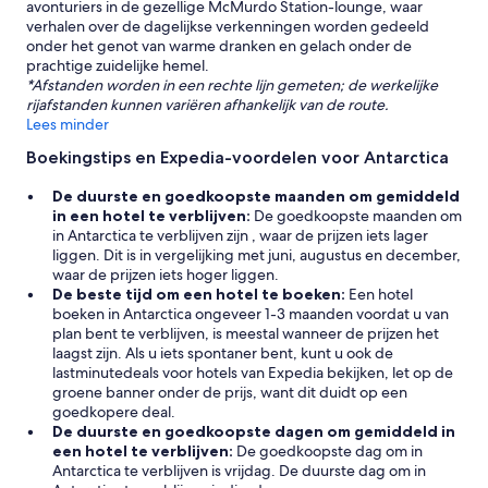
avonturiers in de gezellige McMurdo Station-lounge, waar
'
verhalen over de dagelijkse verkenningen worden gedeeld
onder het genot van warme dranken en gelach onder de
prachtige zuidelijke hemel.
*Afstanden worden in een rechte lijn gemeten; de werkelijke
rijafstanden kunnen variëren afhankelijk van de route.
Lees minder
Boekingstips en Expedia-voordelen voor Antarctica
De duurste en goedkoopste maanden om gemiddeld
in een hotel te verblijven:
De goedkoopste maanden om
in Antarctica te verblijven zijn , waar de prijzen iets lager
liggen. Dit is in vergelijking met juni, augustus en december,
waar de prijzen iets hoger liggen.
De beste tijd om een hotel te boeken:
Een hotel
boeken in Antarctica ongeveer 1-3 maanden voordat u van
plan bent te verblijven, is meestal wanneer de prijzen het
laagst zijn. Als u iets spontaner bent, kunt u ook de
lastminutedeals voor hotels van Expedia bekijken, let op de
groene banner onder de prijs, want dit duidt op een
goedkopere deal.
De duurste en goedkoopste dagen om gemiddeld in
een hotel te verblijven:
De goedkoopste dag om in
Antarctica te verblijven is vrijdag. De duurste dag om in