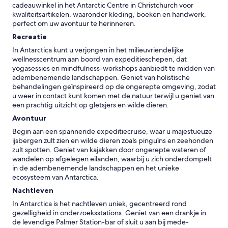
.
cadeauwinkel in het Antarctic Centre in Christchurch voor
d
'
kwaliteitsartikelen, waaronder kleding, boeken en handwerk,
g
perfect om uw avontuur te herinneren.
o
i
Recreatie
n
In Antarctica kunt u verjongen in het milieuvriendelijke
g
wellnesscentrum aan boord van expeditieschepen, dat
f
yogasessies en mindfulness-workshops aanbiedt te midden van
r
adembenemende landschappen. Geniet van holistische
o
behandelingen geïnspireerd op de ongerepte omgeving, zodat
m
u weer in contact kunt komen met de natuur terwijl u geniet van
o
een prachtig uitzicht op gletsjers en wilde dieren.
t
h
Avontuur
e
Begin aan een spannende expeditiecruise, waar u majestueuze
r
ijsbergen zult zien en wilde dieren zoals pinguïns en zeehonden
o
zult spotten. Geniet van kajakken door ongerepte wateren of
c
wandelen op afgelegen eilanden, waarbij u zich onderdompelt
c
in de adembenemende landschappen en het unieke
u
ecosysteem van Antarctica.
p
a
Nachtleven
n
In Antarctica is het nachtleven uniek, gecentreerd rond
t
gezelligheid in onderzoeksstations. Geniet van een drankje in
s
de levendige Palmer Station-bar of sluit u aan bij mede-
.