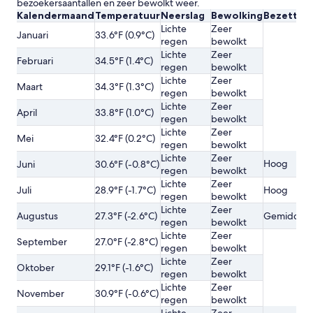
bezoekersaantallen en zeer bewolkt weer.
Kalendermaand
Temperatuur
Neerslag
Bewolking
Bezetting
Lichte
Zeer
Januari
33.6°F (0.9°C)
regen
bewolkt
Lichte
Zeer
Februari
34.5°F (1.4°C)
regen
bewolkt
Lichte
Zeer
Maart
34.3°F (1.3°C)
regen
bewolkt
Lichte
Zeer
April
33.8°F (1.0°C)
regen
bewolkt
Lichte
Zeer
Mei
32.4°F (0.2°C)
regen
bewolkt
Lichte
Zeer
Hoog
Juni
30.6°F (-0.8°C)
regen
bewolkt
Lichte
Zeer
Juli
28.9°F (-1.7°C)
Hoog
regen
bewolkt
Lichte
Zeer
Augustus
27.3°F (-2.6°C)
Gemiddel
regen
bewolkt
Lichte
Zeer
September
27.0°F (-2.8°C)
regen
bewolkt
Lichte
Zeer
Oktober
29.1°F (-1.6°C)
regen
bewolkt
Lichte
Zeer
November
30.9°F (-0.6°C)
regen
bewolkt
Lichte
Zeer