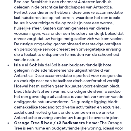
d
Bed and Breakfast is een charmant 4-sterren landhuis
t
s
gelegen in de prachtige landschappen van Antarctica.
a
o
Perfect voor dierenliefhebbers, deze unieke accommodatie
g
b
laat huisdieren toe op het terrein, waardoor het een ideale
u
a
keuze is voor reizigers die op zoek zijn naar een warme,
e
d
huiselijke sfeer. Gasten kunnen genieten van diverse
s
a
voorzieningen, waaronder een huisdiervriendelijk beleid dat
t
n
ervoor zorgt dat uw harige metgezellen zich welkom voelen.
m
d
De rustige omgeving gecombineerd met stevige ontbijten
i
w
en persoonlijke service creëert een onvergetelijke ervaring
g
e
die u toelaat te ontspannen te midden van de schoonheid
h
a
van de natuur.
t
r
Isla del Sol:
Isla del Sol is een budgetvriendelijk hotel
n
e
gelegen in de adembenemende uitgestrektheid van
e
n
Antarctica. Deze accommodatie is perfect voor reizigers die
e
o
op zoek zijn naar een betaalbaar doch comfortabel verblijf.
d
t
Hoewel het misschien geen luxueuze voorzieningen biedt,
/
t
biedt Isla del Sol een warme, uitnodigende sfeer, waardoor
w
a
het een geweldige uitvalsbasis is voor het verkennen van de
a
l
omliggende natuurwonderen. De gunstige ligging biedt
n
k
gemakkelijke toegang tot diverse activiteiten en excursies,
t
i
zodat u zich volledig kunt onderdompelen in de unieke
.
n
Antarctische ervaring zonder uw budget te overschrijden.
R
g
Orange Tree 5 bed / +3 Badkamers Home:
The Orange
e
o
Tree is een ruime en budgetvriendelijke woning, ideaal voor
l