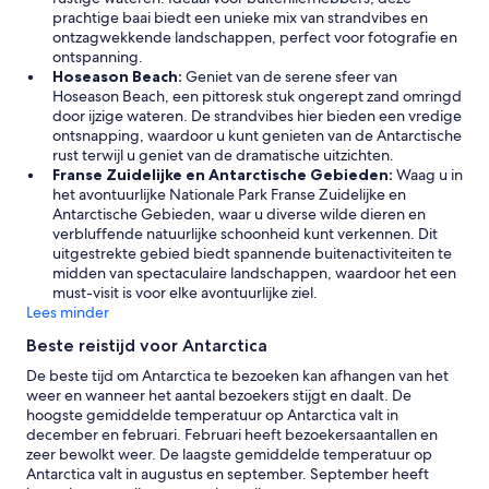
prachtige baai biedt een unieke mix van strandvibes en
ontzagwekkende landschappen, perfect voor fotografie en
ontspanning.
Hoseason Beach:
Geniet van de serene sfeer van
Hoseason Beach, een pittoresk stuk ongerept zand omringd
door ijzige wateren. De strandvibes hier bieden een vredige
ontsnapping, waardoor u kunt genieten van de Antarctische
rust terwijl u geniet van de dramatische uitzichten.
Franse Zuidelijke en Antarctische Gebieden:
Waag u in
het avontuurlijke Nationale Park Franse Zuidelijke en
Antarctische Gebieden, waar u diverse wilde dieren en
verbluffende natuurlijke schoonheid kunt verkennen. Dit
uitgestrekte gebied biedt spannende buitenactiviteiten te
midden van spectaculaire landschappen, waardoor het een
must-visit is voor elke avontuurlijke ziel.
Lees minder
Beste reistijd voor Antarctica
De beste tijd om Antarctica te bezoeken kan afhangen van het
weer en wanneer het aantal bezoekers stijgt en daalt. De
hoogste gemiddelde temperatuur op Antarctica valt in
december en februari. Februari heeft bezoekersaantallen en
zeer bewolkt weer. De laagste gemiddelde temperatuur op
Antarctica valt in augustus en september. September heeft