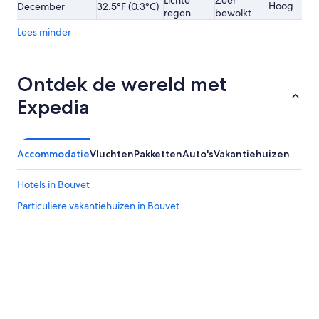
Hoog
December
32.5°F (0.3°C)
regen
bewolkt
Lees minder
Ontdek de wereld met
Expedia
Accommodatie
Vluchten
Pakketten
Auto's
Vakantiehuizen
Hotels in Bouvet
Particuliere vakantiehuizen in Bouvet