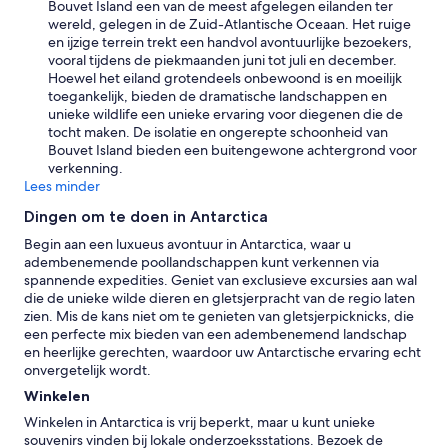
Bouvet Island een van de meest afgelegen eilanden ter
a
t
wereld, gelegen in de Zuid-Atlantische Oceaan. Het ruige
l
a
en ijzige terrein trekt een handvol avontuurlijke bezoekers,
l
y
vooral tijdens de piekmaanden juni tot juli en december.
t
!
Hoewel het eiland grotendeels onbewoond is en moeilijk
h
C
toegankelijk, bieden de dramatische landschappen en
e
a
unieke wildlife een unieke ervaring voor diegenen die de
d
n
tocht maken. De isolatie en ongerepte schoonheid van
r
’
Bouvet Island bieden een buitengewone achtergrond voor
i
t
verkenning.
n
r
Lees minder
k
e
i
c
Dingen om te doen in Antarctica
n
o
Begin aan een luxueus avontuur in Antarctica, waar u
g
m
adembenemende poollandschappen kunt verkennen via
a
m
spannende expedities. Geniet van exclusieve excursies aan wal
n
e
die de unieke wilde dieren en gletsjerpracht van de regio laten
d
n
zien. Mis de kans niet om te genieten van gletsjerpicknicks, die
c
d
een perfecte mix bieden van een adembenemend landschap
o
e
en heerlijke gerechten, waardoor uw Antarctische ervaring echt
m
n
onvergetelijk wordt.
i
o
n
u
Winkelen
g
g
Winkelen in Antarctica is vrij beperkt, maar u kunt unieke
a
h
souvenirs vinden bij lokale onderzoeksstations. Bezoek de
n