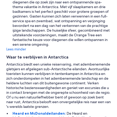
l
diegenen die op zoek zijn naar een ontspannende spa-
a
d
thema vakantie in Antarctica. Met vijf slaapkamers en drie
x
d
badkamers is het perfect geschikt voor grotere groepen of
i
u
gezinnen. Gasten kunnen zich laten verwennen in een full-
n
s
service spa en zwembad, wat ontspanning en verjonging
g
t
bevordert na een dag van het verkennen van de prachtige
,
s
ijzige landschappen. De huiselijke sfeer, gecombineerd met
c
m
uitstekende voorzieningen, maakt de Orange Tree een
o
e
fantastische keuze voor diegenen die willen ontspannen in
m
l
een serene omgeving.
f
l
Lees minder
o
.
r
Waar te verblijven in Antarctica
N
t
o
Antarctica biedt een unieke reiservaring, met adembenemende
a
a
gletsjers en afgelegen sub-Antarctische eilanden. Avontuurlijke
b
m
toeristen kunnen verblijven in tentenkampen in Antarctica en
l
m
zich onderdompelen in het adembenemende landschap en de
e
e
heldere luchten van dit buitengewone continent. Verken
s
n
historische bezienswaardigheden en geniet van excursies die u
p
i
in contact brengen met de ongerepte schoonheid van de regio.
a
t
Of u nu een natuurliefhebber bent of gewoon op zoek bent
c
i
naar rust, Antarctica belooft een onvergetelijke reis naar een van
e
e
's werelds laatste grenzen.
.
s
W
Heard en McDonaldeilanden:
De Heard en
a
e