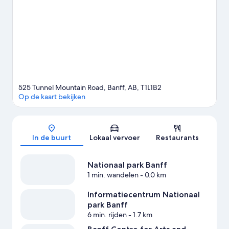
Ook Banff Centre for Arts and Creativity en Upper Hot Springs
zijn zeker een bezoekje waard.Er zijn mogelijkheden te over in
deze regio, zoals langlaufen en skiën. Vergeet ook niet om te
gaan sneeuwscooteren of snowtuben.
Bekijk onze reisgids voor
Banff
Meer flats in Banff
525 Tunnel Mountain Road, Banff, AB, T1L1B2
Op de kaart bekijken
Kaart
In de buurt
Lokaal vervoer
Restaurants
Nationaal park Banff
1 min. wandelen
- 0.0 km
Informatiecentrum Nationaal
park Banff
6 min. rijden
- 1.7 km