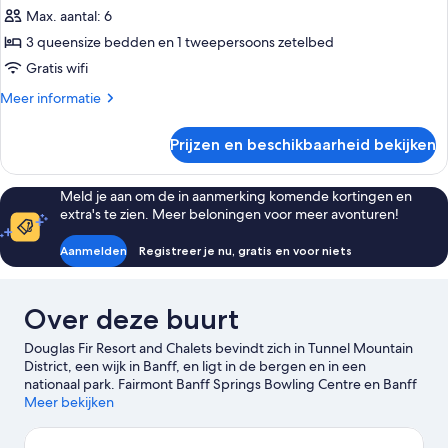
Max. aantal: 6
Loft,
1
3 queensize bedden en 1 tweepersoons zetelbed
slaapkamer
Gratis wifi
laden
Meer
Meer informatie
details
over
Prijzen en beschikbaarheid bekijken
Loft,
1
slaapkamer
Meld je aan om de in aanmerking komende kortingen en
extra's te zien. Meer beloningen voor meer avonturen!
Aanmelden
Registreer je nu, gratis en voor niets
Over deze buurt
Douglas Fir Resort and Chalets bevindt zich in Tunnel Mountain
District, een wijk in Banff, en ligt in de bergen en in een
nationaal park. Fairmont Banff Springs Bowling Centre en Banff
Springs Golf Club zijn enkele plekken die je niet mag overslaan
Meer bekijken
als je iets actiefs wilt doen. Als je liever de natuur intrekt, kan dat
bij Tunnel Mountain en Cave and Basin National Historic Site.