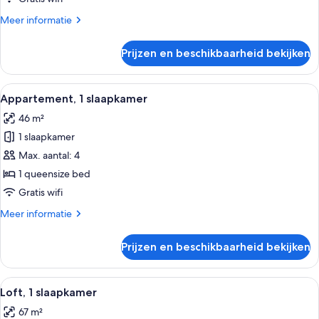
Meer
Meer informatie
details
over
Prijzen en beschikbaarheid bekijken
Loft
Alle
Een compacte keuken met houten kastje
6
Appartement, 1 slaapkamer
foto's
46 m²
voor
1 slaapkamer
Appartement,
1
Max. aantal: 4
slaapkamer
1 queensize bed
laden
Gratis wifi
Meer
Meer informatie
details
over
Prijzen en beschikbaarheid bekijken
Appartement,
1
slaapkamer
Alle
Een hotelkamer met twee bedden, een 
5
Loft, 1 slaapkamer
foto's
67 m²
voor