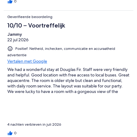
0
Geverifieerde beoordeling
10/10 – Voortreffelijk
Jammy
22 jul 2026
Positief: Netheid, inchecken, communicatie en accuraatheid
advertentie
Vertalen met Google
We had a wonderful stay at Douglas Fir. Staff were very friendly
and helpful. Good location with free access to local buses. Great
aquacentre. The room is older style but clean and functional,
with daily room service. The layout was suitable for our party.
We were lucky to have a room with a gorgeous view of the
mountain. The bed was comfortable and we all had good sleep
during our 4 night stay. It is a good deal in Banff area. We will
book it again and highly recommend to others.
4 nachten verbleven in juli 2026
0