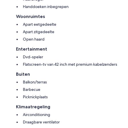
Handdoeken inbegrepen
Woonruimtes
Apart eetgedeelte
Apart zitgedeelte
Open haard
Entertainment
Dvd-speler
Flatscreen-tv van 42 inch met premium kabelzenders
Buiten
Balkon/terras
Barbecue
Picknickplaats
Klimaatregeling
Airconditioning
Draagbare ventilator