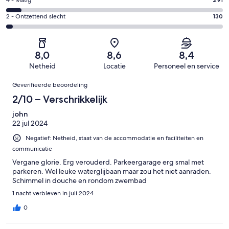
Goed.
Gastenscore:
4 - Matig
van
-
1571
4
4254
Redelijk.
Gastenscore:
2 - Ontzettend slecht
130
van
-
beoordelingen
654
2
4254
Matig.
van
-
beoordelingen
291
4254
Ontzettend
van
8,0
8,6
8,4
beoordelingen
slecht.
4254
Netheid
Locatie
Personeel en service
130
beoordelingen
Beoordelingen
van
Geverifieerde beoordeling
4254
2/10 – Verschrikkelijk
beoordelingen
john
22 jul 2024
Negatief: Netheid, staat van de accommodatie en faciliteiten en
communicatie
Vergane glorie. Erg verouderd. Parkeergarage erg smal met
parkeren. Wel leuke waterglijbaan maar zou het niet aanraden.
Schimmel in douche en rondom zwembad
1 nacht verbleven in juli 2024
0