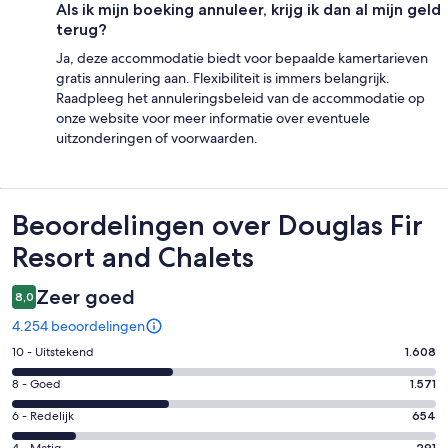
Als ik mijn boeking annuleer, krijg ik dan al mijn geld
terug?
Ja, deze accommodatie biedt voor bepaalde kamertarieven
gratis annulering aan. Flexibiliteit is immers belangrijk.
Raadpleeg het annuleringsbeleid van de accommodatie op
onze website voor meer informatie over eventuele
uitzonderingen of voorwaarden.
Beoordelingen
Beoordelingen over Douglas Fir
Resort and Chalets
Zeer goed
8,0
4.254 beoordelingen
Gastenscore:
10 - Uitstekend
1.608
10
Gastenscore:
8 - Goed
1.571
-
8
Uitstekend.
Gastenscore:
6 - Redelijk
654
-
1608
6
291