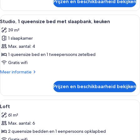
Prijzen en beschikbaarheid bekijken
Kamer
Alle
Een hotelkamer met een stenen openha
5
Studio, 1 queensize bed met slaapbank, keuken
foto's
39 m²
voor
1 slaapkamer
Studio,
1
Max. aantal: 4
queensize
1 queensize bed en 1 tweepersoons zetelbed
bed
Gratis wifi
met
Meer
Meer informatie
slaapbank,
details
keuken
over
Prijzen en beschikbaarheid bekijken
Studio,
laden
1
queensize
Alle
Loft | Woonkamer | Een 42-inch flatscr
6
bed
Loft
foto's
met
61 m²
slaapbank,
voor
keuken
Max. aantal: 6
Loft
laden
2 queensize bedden en 1 eenpersoons opklapbed
Gratis wifi