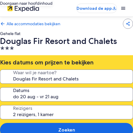
Doorgaan naar hoofdinhoud
Download de app
Alle accommodaties bekijken
Gehele flat
Douglas Fir Resort and Chalets
3.0-
sterrenaccommodatie
Kies datums om prijzen te bekijken
Waar wil je naartoe?
Datums
Reizigers
Zoeken