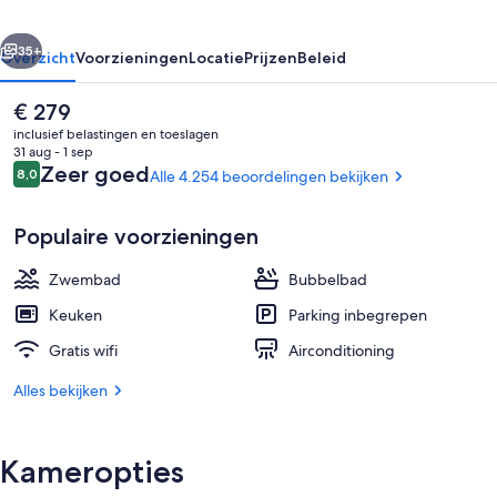
rige
Volgende
35+
Overzicht
Voorzieningen
Locatie
Prijzen
Beleid
De
€ 279
huidige
inclusief belastingen en toeslagen
prijs
31 aug - 1 sep
is
Beoordelingen
Zeer goed
8,0
Alle 4.254 beoordelingen bekijken
8,0 op 10 –
€ 279
Populaire voorzieningen
Zwembad
Bubbelbad
Exterieur
Keuken
Parking inbegrepen
Gratis wifi
Airconditioning
Alles bekijken
Kameropties