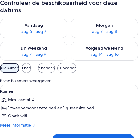
Controleer de beschikbaarheid voor deze
datums
De beschikbaarheid controleren voor vanavond aug 6 - aug 7
De beschikbaarheid controler
Vandaag
Morgen
aug 6 - aug 7
aug 7 - aug 8
De beschikbaarheid controleren voor dit weekend aug 7 - aug
De beschikbaarheid controler
Dit weekend
Volgend weekend
aug 7 - aug 9
aug 14 - aug 16
Beschikbare
Alle kamers
1 bed
2 bedden
3+ bedden
filters
voor
5 van 5 kamers weergeven
kamers
Alle
Hotelkamer met een bed, bureau, lamp
7
Kamer
foto's
Max. aantal: 4
voor
1 tweepersoons zetelbed en 1 queensize bed
Kamer
laden
Gratis wifi
Meer
Meer informatie
details
over