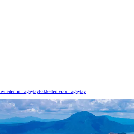
iviteiten in Tagaytay
Pakketten voor Tagaytay