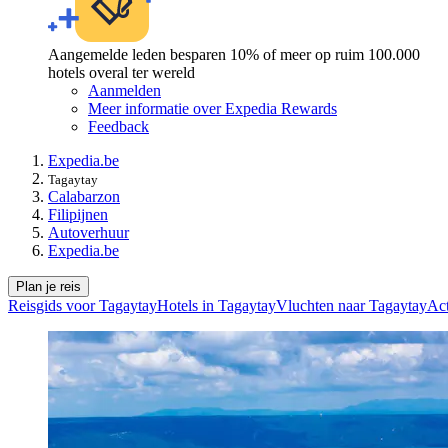
Aangemelde leden besparen 10% of meer op ruim 100.000
hotels overal ter wereld
Aanmelden
Meer informatie over Expedia Rewards
Feedback
Expedia.be
Tagaytay
Calabarzon
Filipijnen
Autoverhuur
Expedia.be
Plan je reis
Reisgids voor Tagaytay
Hotels in Tagaytay
Vluchten naar Tagaytay
Act