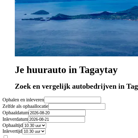
Je huurauto in Tagaytay
Zoek en vergelijk autobedrijven in Ta
Ophalen en inleveren
Zelfde als ophaallocatie
Ophaaldatum
Inleverdatum
Ophaaltijd
Inlevertijd