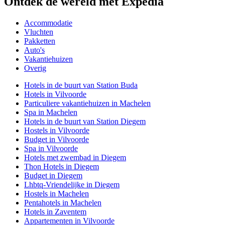
Ontdek de wereld met Expedia
Accommodatie
Vluchten
Pakketten
Auto's
Vakantiehuizen
Overig
Hotels in de buurt van Station Buda
Hotels in Vilvoorde
Particuliere vakantiehuizen in Machelen
Spa in Machelen
Hotels in de buurt van Station Diegem
Hostels in Vilvoorde
Budget in Vilvoorde
Spa in Vilvoorde
Hotels met zwembad in Diegem
Thon Hotels in Diegem
Budget in Diegem
Lhbtq-Vriendelijke in Diegem
Hostels in Machelen
Pentahotels in Machelen
Hotels in Zaventem
Appartementen in Vilvoorde