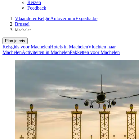
Reizen
Feedback
Vlaanderen
België
Autoverhuur
Expedia.be
Brussel
Machelen
Plan je reis
Reisgids voor Machelen
Hotels in Machelen
Vluchten naar
Machelen
Activiteiten in Machelen
Pakketten voor Machelen