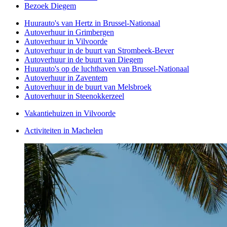
Bezoek Diegem
Huurauto's van Hertz in Brussel-Nationaal
Autoverhuur in Grimbergen
Autoverhuur in Vilvoorde
Autoverhuur in de buurt van Strombeek-Bever
Autoverhuur in de buurt van Diegem
Huurauto's op de luchthaven van Brussel-Nationaal
Autoverhuur in Zaventem
Autoverhuur in de buurt van Melsbroek
Autoverhuur in Steenokkerzeel
Vakantiehuizen in Vilvoorde
Activiteiten in Machelen