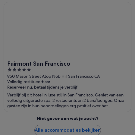
Opent in een nieuw venster
Fairmont San Francisco
Fairmont San Francisco
5
out
950 Mason Street Atop Nob Hill San Francisco CA
Volledig restitueerbaar
of
Reserveer nu, betaal tijdens je verblijf
5
Verblijf bij dit hotel in luxe stijl in San Francisco. Geniet van een
volledig uitgeruste spa, 2 restaurants en 2 bars/lounges. Onze
gasten zijn in hun beoordelingen erg positief over het
behulpzame personeel. De populaire attracties Lombard Street
en Pier 39 bevinden zich vlakbij.
Niet gevonden wat je zocht?
Alle accommodaties bekijken