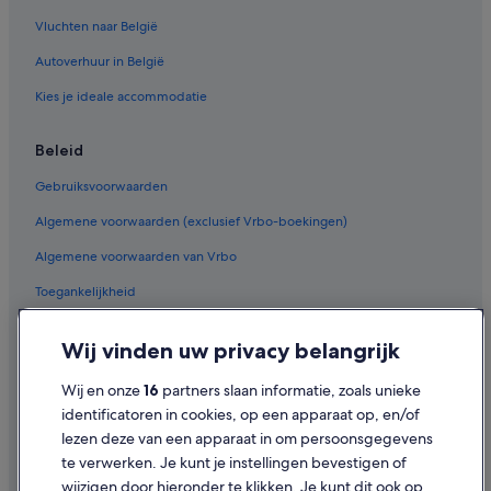
Vluchten naar België
Autoverhuur in België
Kies je ideale accommodatie
Beleid
Gebruiksvoorwaarden
Algemene voorwaarden (exclusief Vrbo-boekingen)
Algemene voorwaarden van Vrbo
Toegankelijkheid
Privacy
Wij vinden uw privacy belangrijk
Cookies
Wij en onze
16
partners slaan informatie, zoals unieke
Juridische informatie/Contact
identificatoren in cookies, op een apparaat op, en/of
Inhoudsrichtlijnen en inhoud rapporteren
lezen deze van een apparaat in om persoonsgegevens
te verwerken. Je kunt je instellingen bevestigen of
Hulp
wijzigen door hieronder te klikken. Je kunt dit ook op