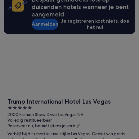
duizenden hotels wanneer je bent
aangemeld
Je registreren kost niets, doe
Aanmelden
het nu!
Opent in een nieuw venster
Trump International Hotel Las Vegas
Trump International Hotel Las Vegas
5
out
2000 Fashion Show Drive Las Vegas NV
Volledig restitueerbaar
of
Reserveer nu, betaal tijdens je verblijf
5
Verblijf bij dit resort in luxe stijl in Las Vegas. Geniet van gratis