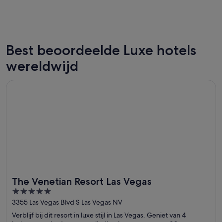
Best beoordeelde Luxe hotels
Las Vegas
New Yor
wereldwijd
189 luxehotels
502 luxe
Opent in een nieuw venster
The Venetian Resort Las Vegas
The Venetian Resort Las Vegas
5
out
3355 Las Vegas Blvd S Las Vegas NV
of
Verblijf bij dit resort in luxe stijl in Las Vegas. Geniet van 4