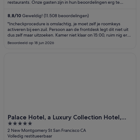
restaurants. Onze gasten zijn in hun beoordelingen erg te
spreken over het zwembad en het behulpzame personeel. De
populaire attracties Casino bij Aria en The Cosmopolitan Casino
8,8
/
10
Geweldig! (11.508 beoordelingen)
bevinden zich vlakbij.
"Incheckprocedure is omslachtig, je moet zelf je roomkeys
activeren bij een zuil. Persoon aan de frontdesk legt dit niet uit
dus zelf maar uitzoeken. Kamer niet klaar on 15:00, ruim nig ern
half uur wachten"
Beoordeeld op 18 jun 2026
Opent in een nieuw venster
Palace Hotel, a Luxury Collection Hotel, San Francisco
Palace Hotel, a Luxury Collection Hotel,
5
San Francisco
out
2 New Montgomery St San Francisco CA
Volledig restitueerbaar
of