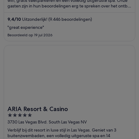
wifi, gratis valetparkeren en een volledig uitgeruste spa. Onze
gasten zijn in hun beoordelingen erg te spreken over het ontbijt
en het zwembad. De populaire attracties The Venetian Casino
en The Linq bevinden zich vlakbij.
9,4
/
10
Uitzonderlijk! (9.446 beoordelingen)
"great experience"
Beoordeeld op 19 jul 2026
Opent in een nieuw venster
ARIA Resort & Casino
ARIA Resort & Casino
5
out
3730 Las Vegas Blvd. South Las Vegas NV
of
Verblijf bij dit resort in luxe stijl in Las Vegas. Geniet van 3
5
buitenzwembaden, een volledig uitgeruste spa en 14