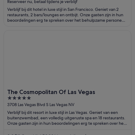
Reserveer nu, betaal tijdens je verblijf
5
Verblijf bij dit hotel in luxe stijl in San Francisco. Geniet van 2
restaurants, 2 bars/lounges en ontbijt. Onze gasten zijn in hun
beoordelingen erg te spreken over het behulpzame personeel
en de comfortabele kamers. De populaire attracties Oracle Park
en Lombard Street bevinden zich vlakbij.
Opent in een nieuw venster
The Cosmopolitan Of Las Vegas
The Cosmopolitan Of Las Vegas
5
out
3708 Las Vegas Blvd S Las Vegas NV
of
Verblijf bij dit resort in luxe stijl in Las Vegas. Geniet van een
5
buitenzwembad, een volledig uitgeruste spa en 18 restaurants.
Onze gasten zijn in hun beoordelingen erg te spreken over het
zwembad en het restaurant. De populaire attracties The
Cosmopolitan Casino en Bellagio Casino bevinden zich vlakbij.