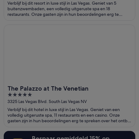
of
Verblijf bij dit resort in luxe stijl in Las Vegas. Geniet van 5
5
buitenzwembaden, een volledig uitgeruste spa en 18
restaurants. Onze gasten zijn in hun beoordelingen erg te
spreken over het zwembad en het restaurant. De populaire
attracties Bellagio Casino en Fonteinen van Bellagio bevinden
Opent in een nieuw venster
The Palazzo at The Venetian
zich vlakbij.
The Palazzo at The Venetian
5
out
3325 Las Vegas Blvd. South Las Vegas NV
of
Verblijf bij dit hotel in luxe stijl in Las Vegas. Geniet van een
5
volledig uitgeruste spa, 11 restaurants en een casino. Onze
gasten zijn in hun beoordelingen erg te spreken over het ontbijt
en het zwembad. De populaire attracties The Venetian Casino
en The Linq bevinden zich vlakbij.
Bespaar gemiddeld 15% op