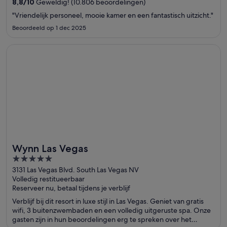
8,8
/
10
Geweldig! (10.806 beoordelingen)
"Vriendelijk personeel, mooie kamer en een fantastisch uitzicht."
Beoordeeld op 1 dec 2025
Opent in een nieuw venster
Wynn Las Vegas
Wynn Las Vegas
5
out
3131 Las Vegas Blvd. South Las Vegas NV
Volledig restitueerbaar
of
Reserveer nu, betaal tijdens je verblijf
5
Verblijf bij dit resort in luxe stijl in Las Vegas. Geniet van gratis
wifi, 3 buitenzwembaden en een volledig uitgeruste spa. Onze
gasten zijn in hun beoordelingen erg te spreken over het