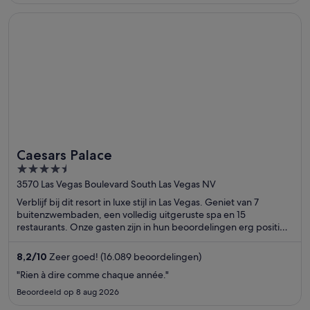
zwembad en het behulpzame personeel. De populaire
attracties The Venetian Casino en Sphere bevinden zich vlakbij.
Opent in een nieuw venster
Caesars Palace
Caesars Palace
4.5
out
3570 Las Vegas Boulevard South Las Vegas NV
of
Verblijf bij dit resort in luxe stijl in Las Vegas. Geniet van 7
5
buitenzwembaden, een volledig uitgeruste spa en 15
restaurants. Onze gasten zijn in hun beoordelingen erg positief
over de propere kamers. De populaire attracties The Linq en
Colosseum at Caesars Palace bevinden zich vlakbij.
8,2
/
10
Zeer goed! (16.089 beoordelingen)
"Rien à dire comme chaque année."
Beoordeeld op 8 aug 2026