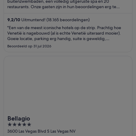
5
buitenzwembaden, een volledig uitgeruste spa en 20
restaurants. Onze gasten zijn in hun beoordelingen erg te
spreken over het ontbijt en het zwembad. De populaire
attracties The Venetian Casino en The Linq bevinden zich vlakbij.
9,2
/
10
Uitmuntend! (18.165 beoordelingen)
"Een van de meest iconische hotels op de strip. Prachtig hoe
Venetië is nagebouwd (al is echte Venetië uiteraard mooier).
Goeie locatie, parking erg handig, suite is geweldig,
zwembaden heel mooi en verrassend verfrissend. Enige dat we
Beoordeeld op 31 jul 2026
misten was complimentary water en koffie op de kamer.
Eigenlijk ..."
Opent in een nieuw venster
Bellagio
Bellagio
5
out
3600 Las Vegas Blvd S Las Vegas NV