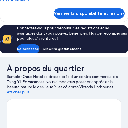
Plus de détails
de
détails
Vérifier la disponibilité et les prix
sur
le
type
Connectez-vous pour découvrir les réductions et les
de
avantages dont vous pouvez bénéficier. Plus de récompenses
chambre
pour plus d’aventures !
Chambre
Se connecter
S’inscrire gratuitement
À propos du quartier
Rambler Oasis Hotel se dresse près d'un centre commercial de
Tsing Yi. En vacances, vous aimez vous poser et apprécier la
beauté naturelle des lieux ? Les célèbres Victoria Harbour et
Kowloon Bay vous attendent. Vous n'êtes pas contre un peu
Afficher plus
d'action ? Alors, partez à la conquête des non moins
emblématiques Parc de loisirs Hong Kong Disneyland® Resort
et Ocean Park. Les agréables Observatoire d'Hong Kong et
Musée de l'espace de Hong Kong méritent aussi une visite.
Consultez notre guide de voyage sur Tsing Yi