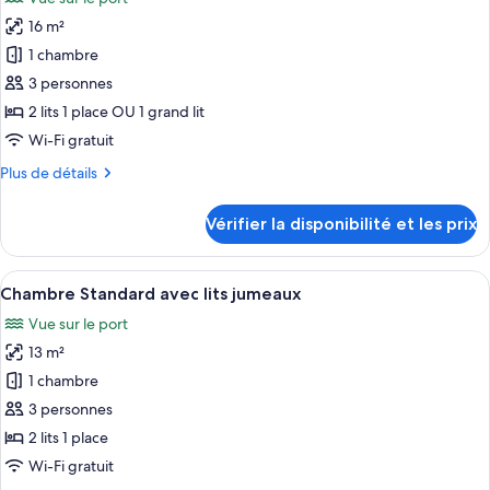
Chambre
les
lits
Deluxe
16 m²
photos
jumeaux
Double
pour
1 chambre
ou
ce
avec
3 personnes
lits
type
2 lits 1 place OU 1 grand lit
jumeaux
de
Wi-Fi gratuit
chambre :
Plus
Plus de détails
Chambre
de
Affaires
détails
Vérifier la disponibilité et les prix
Double
sur
le
ou
type
Afficher
Une chambre d’hôtel avec deux lits, un
avec
3
de
Chambre Standard avec lits jumeaux
toutes
lits
chambre
Vue sur le port
Chambre
les
jumeaux
Affaires
13 m²
photos
Double
pour
1 chambre
ou
ce
avec
3 personnes
lits
type
2 lits 1 place
jumeaux
de
Wi-Fi gratuit
chambre :