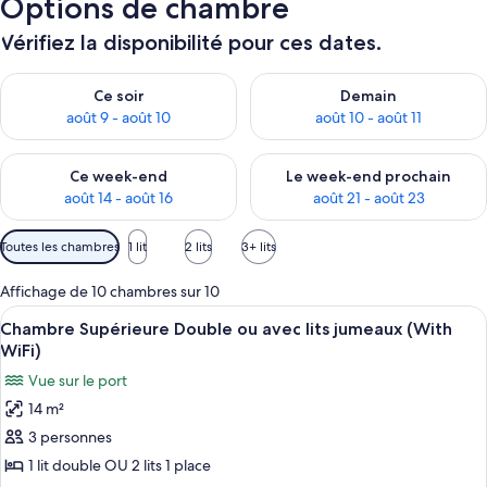
Options de chambre
Vérifiez la disponibilité pour ces dates.
Vérifier la disponibilité pour ce soir août 9 - août 10
Vérifier la disponibilité pour 
Ce soir
Demain
août 9 - août 10
août 10 - août 11
Vérifier la disponibilité pour ce week-end août 14 - août 16
Vérifier la disponibilité pour
Ce week-end
Le week-end prochain
août 14 - août 16
août 21 - août 23
Filtres
Toutes les chambres
1 lit
2 lits
3+ lits
disponibles
pour
Affichage de 10 chambres sur 10
les
Afficher
Une chambre d’hôtel avec deux lits, un
3
Chambre Supérieure Double ou avec lits jumeaux (With
chambres
toutes
WiFi)
les
Vue sur le port
photos
14 m²
pour
3 personnes
ce
type
1 lit double OU 2 lits 1 place