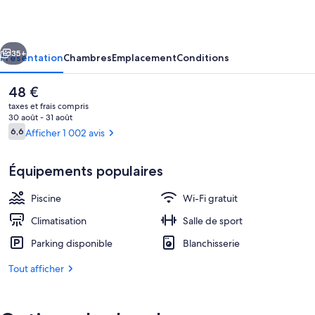
Hotel
cédent
Suivant
35+
Présentation
Chambres
Emplacement
Conditions
Le
48 €
prix
taxes et frais compris
actuel
30 août - 31 août
est
Avis
6,6
Afficher 1 002 avis
6,6 sur 10
de
voyageurs
48 €.
Équipements populaires
Piscine
Wi-Fi gratuit
Piscine extérieure (ouverte en saison)
Climatisation
Salle de sport
Parking disponible
Blanchisserie
Tout afficher