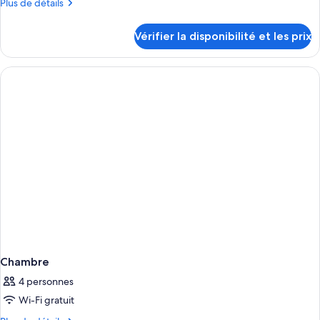
Plus
Plus de détails
de
détails
Vérifier la disponibilité et les prix
sur
le
type
de
chambre
Chambre
Chambre
4 personnes
Wi-Fi gratuit