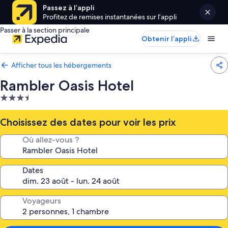
Passez à l’appli
Profitez de remises instantanées sur l’appli
Passer à la section principale
Obtenir l’appli
Afficher tous les hébergements
Rambler Oasis Hotel
Hébergement
3.5 étoiles
Choisissez des dates pour voir les prix
Où allez-vous ?
Dates
Voyageurs