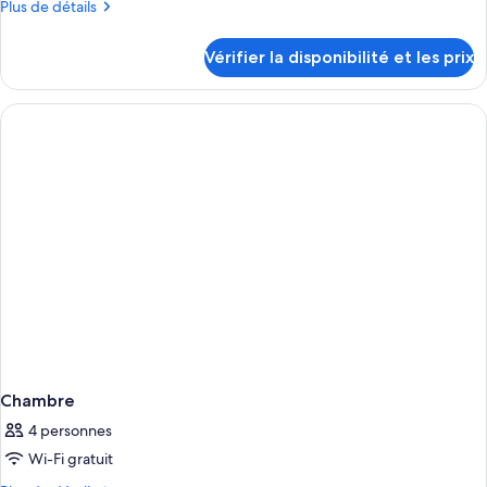
Plus
Plus de détails
Chambre
de
détails
Vérifier la disponibilité et les prix
sur
le
type
de
chambre
Chambre
Chambre
4 personnes
Wi-Fi gratuit