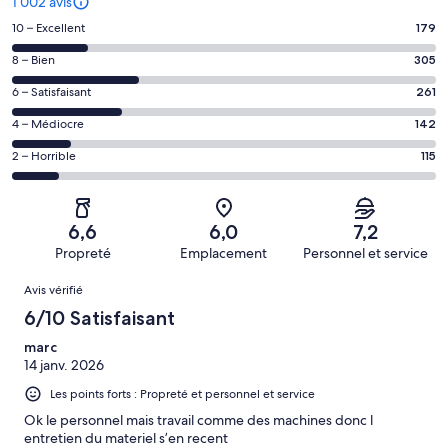
1 002 avis
Note
10 – Excellent
179
des
Note
8 – Bien
305
voyageurs
des
de 10
Note
6 – Satisfaisant
261
voyageurs
(Excellent),
des
de 8
Note
4 – Médiocre
142
d’après 179 avis
voyageurs
(Bien),
des
sur 1002.
de 6
Note
2 – Horrible
115
d’après 305 avis
voyageurs
(Satisfaisant),
des
sur 1002.
de 4
d’après 261 avis
voyageurs
(Médiocre),
sur 1002.
de 2
d’après 142 avis
6,6
6,0
7,2
(Horrible),
sur 1002.
Propreté
Emplacement
Personnel et service
d’après 115 avis
Avis
sur 1002.
Avis vérifié
6/10 Satisfaisant
marc
14 janv. 2026
Les points forts : Propreté et personnel et service
Ok le personnel mais travail comme des machines donc l
entretien du materiel s’en recent