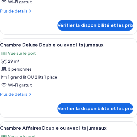
de
Wi-Fi gratuit
chambre :
Plus
Plus de détails
Chambre
de
Supérieure
détails
Vérifier la disponibilité et les prix
sur
Double
le
ou
type
Afficher
Une chambre d’hôtel avec un grand lit,
avec
4
de
Chambre Deluxe Double ou avec lits jumeaux
toutes
chambre
lits
Vue sur le port
Chambre
les
jumeaux
Supérieure
29 m²
photos
(With
Double
pour
3 personnes
WiFi)
ou
ce
avec
1 grand lit OU 2 lits 1 place
lits
type
Wi-Fi gratuit
jumeaux
de
(With
Plus
Plus de détails
chambre :
WiFi)
de
Chambre
détails
Vérifier la disponibilité et les prix
sur
Deluxe
le
Double
type
Afficher
Une chambre d’hôtel avec un grand lit
ou
3
de
Chambre Affaires Double ou avec lits jumeaux
toutes
avec
chambre
Vue sur le port