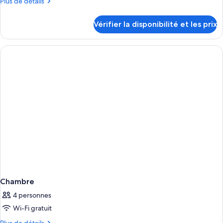
Plus
Plus de détails
de
détails
Vérifier la disponibilité et les prix
sur
le
type
de
chambre
Chambre
Chambre
4 personnes
Wi-Fi gratuit
Plus