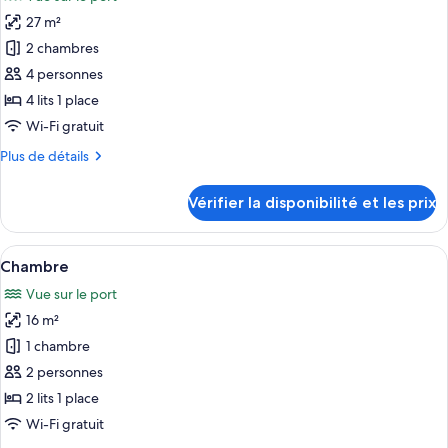
Chambre
les
Triple
27 m²
photos
pour
2 chambres
ce
4 personnes
type
4 lits 1 place
de
Wi-Fi gratuit
chambre :
Plus
Plus de détails
Chambre
de
Familiale
détails
Vérifier la disponibilité et les prix
sur
le
type
Afficher
Une chambre d’hôtel avec un grand lit
3
de
Chambre
toutes
chambre
Vue sur le port
Chambre
les
Familiale
16 m²
photos
pour
1 chambre
ce
2 personnes
type
2 lits 1 place
de
Wi-Fi gratuit
chambre :