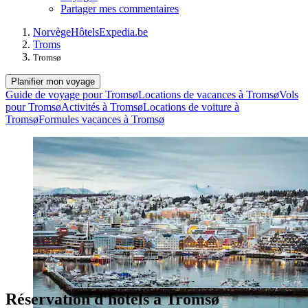
Partager mes commentaires
Norvège
Hôtels
Expedia.be
Troms
Tromsø
Planifier mon voyage
Guide de voyage pour Tromsø
Locations de vacances à Tromsø
Vols
pour Tromsø
Activités à Tromsø
Locations de voiture à
Tromsø
Formules vacances à Tromsø
Réservation d'hôtels à Tromsø