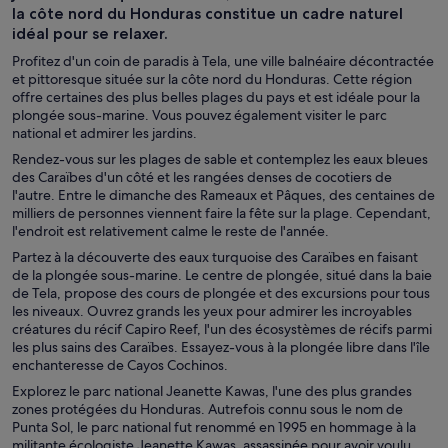
la côte nord du Honduras constitue un cadre naturel
idéal pour se relaxer.
Profitez d'un coin de paradis à Tela, une ville balnéaire décontractée
et pittoresque située sur la côte nord du Honduras. Cette région
offre certaines des plus belles plages du pays et est idéale pour la
plongée sous-marine. Vous pouvez également visiter le parc
national et admirer les jardins.
Rendez-vous sur les plages de sable et contemplez les eaux bleues
des Caraïbes d'un côté et les rangées denses de cocotiers de
l'autre. Entre le dimanche des Rameaux et Pâques, des centaines de
milliers de personnes viennent faire la fête sur la plage. Cependant,
l'endroit est relativement calme le reste de l'année.
Partez à la découverte des eaux turquoise des Caraïbes en faisant
de la plongée sous-marine. Le centre de plongée, situé dans la baie
de Tela, propose des cours de plongée et des excursions pour tous
les niveaux. Ouvrez grands les yeux pour admirer les incroyables
créatures du récif Capiro Reef, l'un des écosystèmes de récifs parmi
les plus sains des Caraïbes. Essayez-vous à la plongée libre dans l'île
enchanteresse de Cayos Cochinos.
Explorez le parc national Jeanette Kawas, l'une des plus grandes
zones protégées du Honduras. Autrefois connu sous le nom de
Punta Sol, le parc national fut renommé en 1995 en hommage à la
militante écologiste Jeanette Kawas, assassinée pour avoir voulu