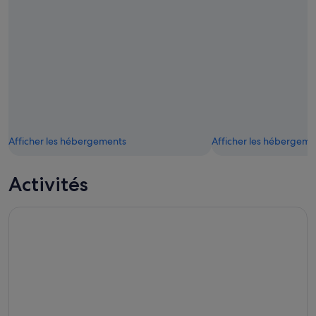
Afficher les hébergements
Afficher les hébergeme
Activités
Jardin botanique de Lancetilla de San Pedro Sula