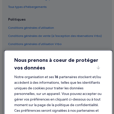
Tous types d'hébergements
Politiques
Conditions générales d’utilisation
Conditions générales de vente (à l’exception des réservations Vrbo)
Conditions générales d’utilisation Vrbo
Accessibilité
Nous prenons à coeur de protéger
Protection des données
vos données
Cookies
Mentions légales / Nous contacter
Notre organisation et ses
16
partenaires stockent et/ou
accèdent à des informations, telles que les identifiants
Directives de contenu et signalement de contenus
uniques de cookies pour traiter les données
personnelles, sur un appareil. Vous pouvez accepter ou
Aide
gérer vos préférences en cliquant ci-dessous ou à tout
moment sur la page de la politique de confidentialité.
Assistance
Ces préférences seront signalées à nos partenaires et
Modifier ou annuler votre réservation