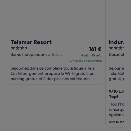
Telamar Resort
Indura 
3.5
Le
4.5
161 €
Curio Co
out
prix
out
Barrio Independencia Tela
Desarrollo T
9 août - 10 août
Atlantida
Tela Tela At
of
est
of
taxes et frais compris
5
de 161 €
5
Séjournez dans ce complexe touristique à Tela.
Séjournez d
par
Cet hébergement propose le Wi-Fi gratuit, un
Tela. Cet h
parking gratuit et 2 des piscines extérieures.
nuit
gratuit, un 
D'après les avis reçus, ...
un emplacem
du 9
août
9
/
10
Extraor
Top!
au 10
août.
"Top l’hôtel
remarque : l
également."
Avis laissé le