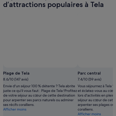
-
7
ce
Tela
d’attractions populaires à Tela
7
août
week-
pour
août
-
end,
le
8
7
week-
août
août
end
-
prochain,
9
14
août
août
-
16
août
Plage de Tela
Parc central
8.6/10 (147 avis)
7.4/10 (59 avis)
Envie d'un séjour 100 % détente ? Tela abrite
Vous séjournez à Tela ?
juste ce qu'il vous faut : Plage de Tela !Profitez
et éclatez-vous au cœur
de votre séjour au cœur de cette destination
lors d'activités en plein 
pour arpenter ses parcs naturels ou admirer
séjour au cœur de cette
ses récifs coralliens.
arpenter ses plages ou 
Afficher moins
coralliens.
Afficher moins