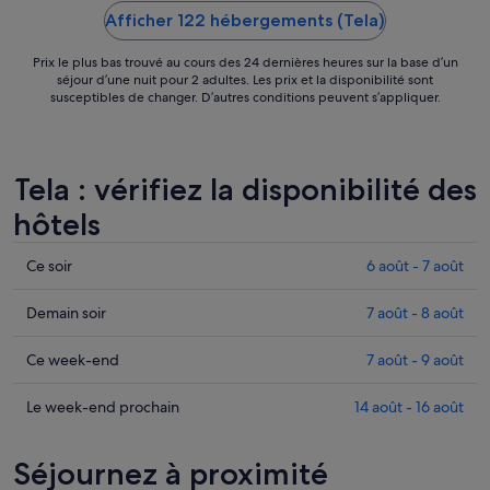
Afficher 122 hébergements (Tela)
Prix le plus bas trouvé au cours des 24 dernières heures sur la base d’un
séjour d’une nuit pour 2 adultes. Les prix et la disponibilité sont
susceptibles de changer. D’autres conditions peuvent s’appliquer.
Tela : vérifiez la disponibilité des
hôtels
Consulter
Ce soir
6 août - 7 août
les
prix
Consulter
Demain soir
7 août - 8 août
à
les
Tela
prix
Consulter
Ce week-end
7 août - 9 août
pour
à
les
cette
Tela
prix
Consulter
Le week-end prochain
14 août - 16 août
nuit,
pour
à
les
6
demain
Tela
prix
Séjournez à proximité
août
soir,
pour
à