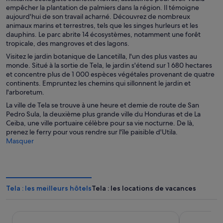
empêcher la plantation de palmiers dans la région. Il témoigne
aujourd'hui de son travail acharné. Découvrez de nombreux
animaux marins et terrestres, tels que les singes hurleurs et les
dauphins. Le parc abrite 14 écosystèmes, notamment une forêt
tropicale, des mangroves et des lagons.
Visitez le jardin botanique de Lancetilla, l'un des plus vastes au
monde. Situé à la sortie de Tela, le jardin s'étend sur 1 680 hectares
et concentre plus de 1 000 espèces végétales provenant de quatre
continents. Empruntez les chemins qui sillonnent le jardin et
l'arboretum.
La ville de Tela se trouve à une heure et demie de route de San
Pedro Sula, la deuxième plus grande ville du Honduras et de La
Ceiba, une ville portuaire célèbre pour sa vie nocturne. De là,
prenez le ferry pour vous rendre sur l'île paisible d'Utila.
Masquer
Tela : les meilleurs hôtels
Tela : les locations de vacances
Telamar Resort
Indura Beach