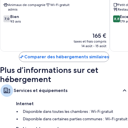
Hotel
Stromne
Animaux de compagnie
Wi-Fi gratuit
Petit 
Stromness
Stromne
admis
Restau
7.0
8.8
Bien
Exce
7,0
8,8
sur
sur
93 avis
179 a
10,
10,
Bien,
Excellen
Le
165 €
93 avis
179 avis
nouveau
taxes et frais compris
prix
14 août - 15 août
est
de
Comparer des hébergements similaires
165 €
Plus d’informations sur cet
hébergement
Services et équipements
Internet
Disponible dans toutes les chambres : Wi-Fi gratuit
Disponible dans certaines parties communes : Wi-Fi gratuit