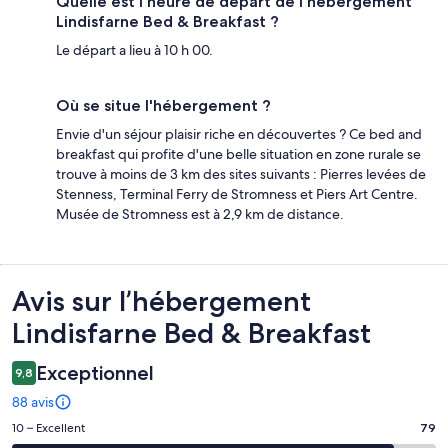
Quelle est l'heure de départ de l'hébergement
Lindisfarne Bed & Breakfast ?
Le départ a lieu à 10 h 00.
Où se situe l'hébergement ?
Envie d'un séjour plaisir riche en découvertes ? Ce bed and
breakfast qui profite d'une belle situation en zone rurale se
trouve à moins de 3 km des sites suivants : Pierres levées de
Stenness, Terminal Ferry de Stromness et Piers Art Centre.
Musée de Stromness est à 2,9 km de distance.
Avis
Avis sur l’hébergement
Lindisfarne Bed & Breakfast
Exceptionnel
9,8
88 avis
Note
10 – Excellent
79