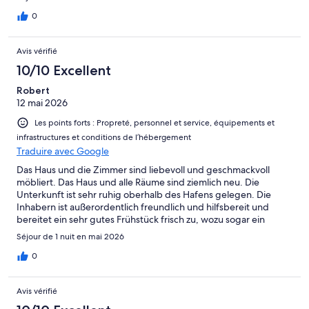
0
Avis vérifié
10/10 Excellent
Robert
12 mai 2026
Les points forts : Propreté, personnel et service, équipements et
infrastructures et conditions de l’hébergement
Traduire avec Google
Das Haus und die Zimmer sind liebevoll und geschmackvoll
möbliert. Das Haus und alle Räume sind ziemlich neu. Die
Unterkunft ist sehr ruhig oberhalb des Hafens gelegen. Die
Inhabern ist außerordentlich freundlich und hilfsbereit und
bereitet ein sehr gutes Frühstück frisch zu, wozu sogar ein
aufwendig geschnittener frischer Fruchtsalat zählt.. Insgesamt
Séjour de 1 nuit en mai 2026
habe ich es bedauert, wegen meiner Reisepläne nur eine Nacht
dort verbringen zu können und kann die Unterkunft nur zu 100
0
% weiterempfehlen.
Avis vérifié