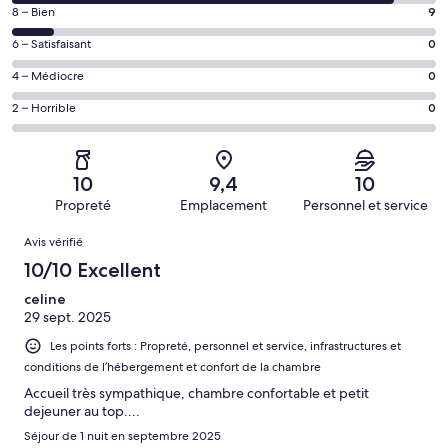
des
Note
8 – Bien
9
voyageurs
des
de 10
Note
6 – Satisfaisant
0
voyageurs
(Excellent),
des
de 8
Note
4 – Médiocre
0
d’après 79 avis
voyageurs
(Bien),
des
sur 88.
de 6
Note
2 – Horrible
0
d’après 9 avis
voyageurs
(Satisfaisant),
des
sur 88.
de 4
d’après 0 avis
voyageurs
(Médiocre),
sur 88.
de 2
d’après 0 avis
10
9,4
10
(Horrible),
sur 88.
Propreté
Emplacement
Personnel et service
d’après 0 avis
Avis
sur 88.
Avis vérifié
10/10 Excellent
celine
29 sept. 2025
Les points forts : Propreté, personnel et service, infrastructures et
conditions de l’hébergement et confort de la chambre
Accueil très sympathique, chambre confortable et petit
dejeuner au top....
Séjour de 1 nuit en septembre 2025