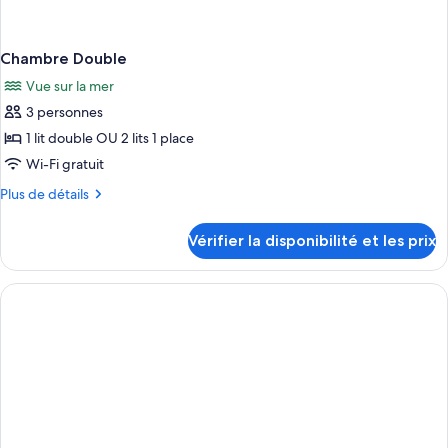
Chambre Double
Vue sur la mer
3 personnes
1 lit double OU 2 lits 1 place
Wi-Fi gratuit
Plus
Plus de détails
de
détails
Vérifier la disponibilité et les prix
sur
le
type
de
chambre
Chambre
Double