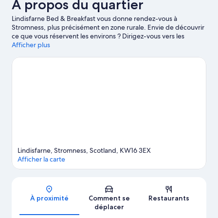
À propos du quartier
Lindisfarne Bed & Breakfast vous donne rendez-vous à
Stromness, plus précisément en zone rurale. Envie de découvrir
ce que vous réservent les environs ? Dirigez-vous vers les
célèbres Pierres levées de Stenness et Site préhistorique Maes
Afficher plus
Howe, ou laissez-vous surprendre par la beauté de la nature
locale auprès des magnifiques Réserve naturelle RSPB Marwick
Head et Baie Bay of Skaill. Les agréables Musée de Stromness et
The Pickaquoy Centre méritent aussi une visite.
Consultez notre
guide de voyage sur Stromness
Afficher plus de Bed & Breakfasts à Stromness
Lindisfarne, Stromness, Scotland, KW16 3EX
Afficher la carte
Carte
À proximité
Comment se
Restaurants
déplacer