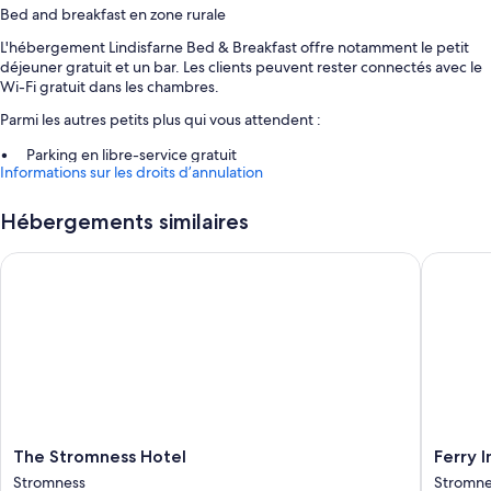
Bed and breakfast en zone rurale
L'hébergement Lindisfarne Bed & Breakfast offre notamment le petit
déjeuner gratuit et un bar. Les clients peuvent rester connectés avec le
Wi-Fi gratuit dans les chambres.
Parmi les autres petits plus qui vous attendent :
Parking en libre-service gratuit
Informations sur les droits d’annulation
Hébergement non-fumeurs, une consigne à bagages et télévision
dans le hall
Hébergements similaires
Caractéristiques des chambres
The Stromness Hotel
Ferry In
Toutes les chambres de l'hébergement Lindisfarne Bed & Breakfast
sont agrémentées de touches de confort comme un système de
réglage de la climatisation, ainsi que de services et équipements
comme l'accès Wi-Fi à Internet gratuit.
Autres équipements présents dans les chambres :
Articles de toilette gratuits et sèche-cheveux
Télévision à écran plat avec chaînes numériques
The
Ferry
The Stromness Hotel
Ferry 
Batterie de cuisine, vaisselle et ustensiles, lits
Stromness
Inn
pliants/supplémentaires et bouilloire électrique
Stromness
Stromne