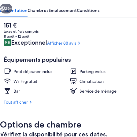
Breakfast
cédent
Suivant
26+
Présentation
Chambres
Emplacement
Conditions
Le
151 €
prix
taxes et frais compris
actuel
11 août - 12 août
est
Avis
Exceptionnel
9,8
Afficher 88 avis
9,8 sur 10
de
voyageurs
151 €.
Équipements populaires
Petit déjeuner inclus
Parking inclus
Façade de l’hébergement
Wi-Fi gratuit
Climatisation
Bar
Service de ménage
Tout afficher
Options de chambre
Vérifiez la disponibilité pour ces dates.