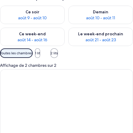
Vérifier la disponibilité pour ce soir août 9 - août 10
Vérifier la disponibilité pour 
Ce soir
Demain
août 9 - août 10
août 10 - août 11
Vérifier la disponibilité pour ce week-end août 14 - août 16
Vérifier la disponibilité pour
Ce week-end
Le week-end prochain
août 14 - août 16
août 21 - août 23
Filtres
Toutes les chambres
1 lit
2 lits
disponibles
pour
Affichage de 2 chambres sur 2
les
chambres