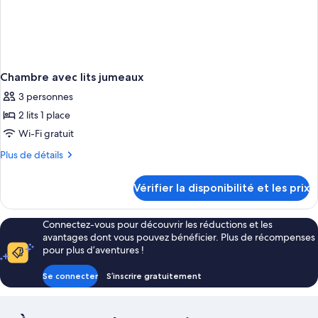
Chambre avec lits jumeaux
3 personnes
2 lits 1 place
Wi-Fi gratuit
Plus
Plus de détails
de
détails
Vérifier la disponibilité et les prix
sur
le
type
Connectez-vous pour découvrir les réductions et les
de
avantages dont vous pouvez bénéficier. Plus de récompenses
chambre
pour plus d’aventures !
Chambre
avec
Se connecter
S’inscrire gratuitement
lits
jumeaux