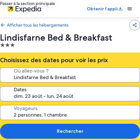
Passer à la section principale
Obtenir l’appli
Afficher tous les hébergements
Lindisfarne Bed & Breakfast
Hébergement
3.0 étoiles
Choisissez des dates pour voir les prix
Où allez-vous ?
Dates
Voyageurs
Rechercher