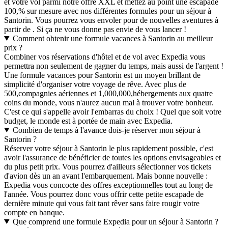
et votre vol parmi notre offre XXL et mettez au point une escapade
100,% sur mesure avec nos différentes formules pour un séjour à
Santorin. Vous pourrez vous envoler pour de nouvelles aventures à
partir de . Si ça ne vous donne pas envie de vous lancer !
Comment obtenir une formule vacances à Santorin au meilleur
prix ?
Combiner vos réservations d'hôtel et de vol avec Expedia vous
permettra non seulement de gagner du temps, mais aussi de l'argent !
Une formule vacances pour Santorin est un moyen brillant de
simplicité d'organiser votre voyage de rêve. Avec plus de
500,compagnies aériennes et 1,000,000,hébergements aux quatre
coins du monde, vous n'aurez aucun mal à trouver votre bonheur.
C'est ce qui s'appelle avoir l'embarras du choix ! Quel que soit votre
budget, le monde est à portée de main avec Expedia.
Combien de temps à l'avance dois-je réserver mon séjour à
Santorin ?
Réserver votre séjour à Santorin le plus rapidement possible, c'est
avoir l'assurance de bénéficier de toutes les options envisageables et
du plus petit prix. Vous pourrez d'ailleurs sélectionner vos tickets
d'avion dès un an avant l'embarquement. Mais bonne nouvelle :
Expedia vous concocte des offres exceptionnelles tout au long de
l'année. Vous pourrez donc vous offrir cette petite escapade de
dernière minute qui vous fait tant rêver sans faire rougir votre
compte en banque.
Que comprend une formule Expedia pour un séjour à Santorin ?