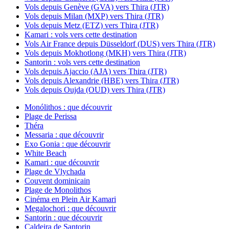
Vols depuis Genève (GVA) vers Thira (JTR)
Vols depuis Milan (MXP) vers Thira (JTR)
Vols depuis Metz (ETZ) vers Thira (JTR)
Kamari : vols vers cette destination
Vols Air France depuis Düsseldorf (DUS) vers Thira (JTR)
Vols depuis Mokhotlong (MKH) vers Thira (JTR)
Santorin : vols vers cette destination
Vols depuis Ajaccio (AJA) vers Thira (JTR)
Vols depuis Alexandrie (HBE) vers Thira (JTR)
Vols depuis Oujda (OUD) vers Thira (JTR)
Monólithos : que découvrir
Plage de Perissa
Théra
Messaria : que découvrir
Exo Gonia : que découvrir
White Beach
Kamari : que découvrir
Plage de Vlychada
Couvent dominicain
Plage de Monolithos
Cinéma en Plein Air Kamari
Megalochori : que découvrir
Santorin : que découvrir
Caldeira de Santorin