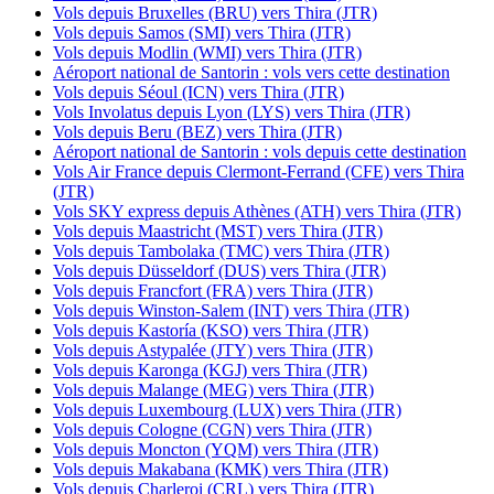
Vols depuis Bruxelles (BRU) vers Thira (JTR)
Vols depuis Samos (SMI) vers Thira (JTR)
Vols depuis Modlin (WMI) vers Thira (JTR)
Aéroport national de Santorin : vols vers cette destination
Vols depuis Séoul (ICN) vers Thira (JTR)
Vols Involatus depuis Lyon (LYS) vers Thira (JTR)
Vols depuis Beru (BEZ) vers Thira (JTR)
Aéroport national de Santorin : vols depuis cette destination
Vols Air France depuis Clermont-Ferrand (CFE) vers Thira
(JTR)
Vols SKY express depuis Athènes (ATH) vers Thira (JTR)
Vols depuis Maastricht (MST) vers Thira (JTR)
Vols depuis Tambolaka (TMC) vers Thira (JTR)
Vols depuis Düsseldorf (DUS) vers Thira (JTR)
Vols depuis Francfort (FRA) vers Thira (JTR)
Vols depuis Winston-Salem (INT) vers Thira (JTR)
Vols depuis Kastoría (KSO) vers Thira (JTR)
Vols depuis Astypalée (JTY) vers Thira (JTR)
Vols depuis Karonga (KGJ) vers Thira (JTR)
Vols depuis Malange (MEG) vers Thira (JTR)
Vols depuis Luxembourg (LUX) vers Thira (JTR)
Vols depuis Cologne (CGN) vers Thira (JTR)
Vols depuis Moncton (YQM) vers Thira (JTR)
Vols depuis Makabana (KMK) vers Thira (JTR)
Vols depuis Charleroi (CRL) vers Thira (JTR)