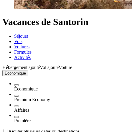
Vacances de Santorin
Séjours
Vols
Voitures
Formules
Activités
Hébergement ajouté
Vol ajouté
Voiture
Économique
Économique
Premium Economy
Affaires
Première
Ajouter plusieurs dates ou destinations