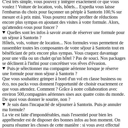
C'est très simple, vous pouvez y intégrer exactement ce que vous
voulez ! Voiture de location, vols, hôtels... Expedia vous laisse
l'embarras du choix pour façonner un périple à Santorin 100,% sur
mesure et à prix mini. Vous pourrez même profiter de réductions
encore plus sympas en ajoutant des visites à votre formule. Alors,
qu'attendez-vous pour foncer ?
Quelles sont les infos à savoir avant de réserver une formule pour
un séjour à Santorin ?
Hôtels, vols, voiture de location... Nos formules vous permettent de
rassembler toutes les composantes de votre séjour à Santorin tout en
bénéficiant de prix encore plus sympas. Vous craquez davantage
pour une villa ou un chalet qu'un hôtel ? Pas de souci. Nos packages
se déclinent à l'infini pour concrétiser vos rêves d'évasion.
Puis-je sélectionner ma compagnie aérienne lorsque je réserve
une formule pour mon séjour à Santorin ?
Que vous souhaitiez grimper à bord d'un vol en classe business ou
éco, nos packs vous donnent l'opportunité de choisir exactement ce
que vous attendez. Comment ? Grâce à notre collaboration avec
environ 500,compagnies aériennes sises aux quatre coins du monde.
De quoi vous donner le sourire, non ?
Je suis dans l'incapacité de séjourner à Santorin. Puis-je annuler
ma formule?
La vie est faite d'impondérables, mais l'essentiel pour bien les
appréhender est de disposer des bonnes infos au bon moment. On
pourra résumer les choses de cette manière : si vous avez effectué