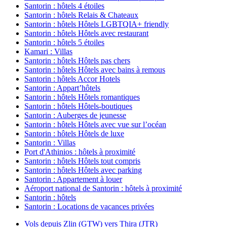
Santorin : hôtels 4 étoiles
Santorin : hôtels Relais & Chateaux
Santorin : hôtels Hôtels LGBTQIA+ friendly
Santorin : hôtels Hôtels avec restaurant
Santorin : hôtels 5 étoiles
Kamari : Villas
Santorin : hôtels Hôtels pas chers
Santorin : hôtels Hôtels avec bains à remous
Santorin : hôtels Accor Hotels
Santorin : Appart’hôtels
Santorin : hôtels Hôtels romantiques
Santorin : hôtels Hôtels-boutiques
Santorin : Auberges de jeunesse
Santorin : hôtels Hôtels avec vue sur l’océan
Santorin : hôtels Hôtels de luxe
Santorin : Villas
Port d'Athinios : hôtels à proximité
Santorin : hôtels Hôtels tout compris
Santorin : hôtels Hôtels avec parking
Santorin : Appartement à louer
Aéroport national de Santorin : hôtels à proximité
Santorin : hôtels
Santorin : Locations de vacances privées
Vols depuis Zlin (GTW) vers Thira (JTR)