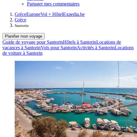
Partager mes commentaires
Grèce
Europe
Vol + Hôtel
Expedia.be
Grèce
Santorin
Planifier mon voyage
Guide de voyage pour Santorin
Hôtels à Santorin
Locations de
vacances à Santorin
Vols pour Santorin
Activités à Santorin
Locations
de voiture à Santorin