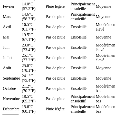
14.0°C
Principalement
Février
Pluie légère
Moyenne
(57.2°F)
ensoleillé
14.6°C
Principalement
Mars
Pas de pluie
Moyenne
(58.3°F)
ensoleillé
16.5°C
Modérémen
Avril
Pas de pluie
Ensoleillé
(61.7°F)
élevé
19.5°C
Mai
Pas de pluie
Ensoleillé
Moyenne
(67.1°F)
23.0°C
Modérémen
Juin
Pas de pluie
Ensoleillé
(73.4°F)
élevé
25.1°C
Modérémen
Juillet
Pas de pluie
Ensoleillé
(77.2°F)
élevé
25.6°C
Août
Pas de pluie
Ensoleillé
Moyenne
(78.1°F)
24.1°C
Septembre
Pas de pluie
Ensoleillé
Moyenne
(75.4°F)
21.2°C
Modérémen
Octobre
Pas de pluie
Ensoleillé
(70.2°F)
bas
18.5°C
Principalement
Modérémen
Novembre
Pas de pluie
(65.3°F)
ensoleillé
bas
15.6°C
Principalement
Modérémen
Décembre
Pluie légère
(60.1°F)
ensoleillé
bas