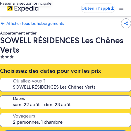
Passer à la section principale
Obtenir l’appli
Afficher tous les hébergements
Appartement entier
SOWELL RÉSIDENCES Les Chênes
Verts
Hébergement
3.0 étoiles
Choisissez des dates pour voir les prix
Où allez-vous ?
Dates
Voyageurs