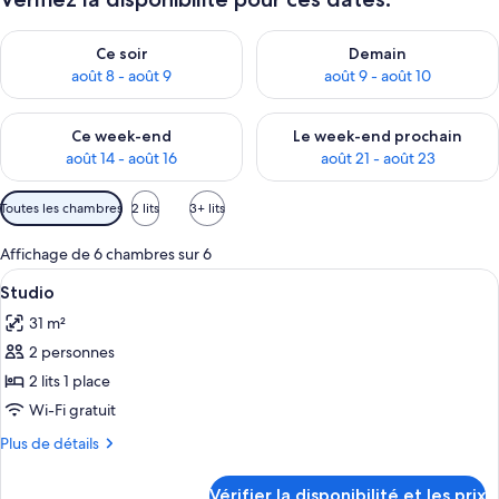
Vérifier la disponibilité pour ce soir août 8 - août 9
Vérifier la disponibilité pour 
Ce soir
Demain
août 8 - août 9
août 9 - août 10
Vérifier la disponibilité pour ce week-end août 14 - août 16
Vérifier la disponibilité pour
Ce week-end
Le week-end prochain
août 14 - août 16
août 21 - août 23
Filtres
Toutes les chambres
2 lits
3+ lits
disponibles
pour
Affichage de 6 chambres sur 6
les
Afficher
Une cuisine moderne équipée d’un four 
7
Studio
chambres
toutes
31 m²
les
2 personnes
photos
pour
2 lits 1 place
ce
Wi-Fi gratuit
type
Plus
Plus de détails
de
de
chambre :
détails
Vérifier la disponibilité et les prix