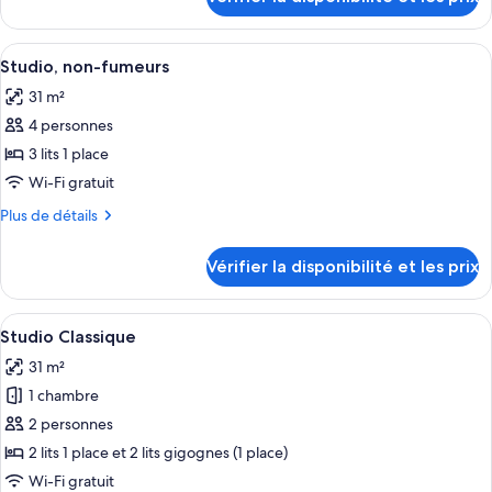
sur
Studio
le
type
Afficher
Une cuisine moderne équipée d’un four 
7
de
Studio, non-fumeurs
toutes
chambre
31 m²
Studio
les
4 personnes
photos
pour
3 lits 1 place
ce
Wi-Fi gratuit
type
Plus
Plus de détails
de
de
chambre :
détails
Vérifier la disponibilité et les prix
sur
Studio,
le
non-
type
Afficher
Une pièce comprenant un lit, une tabl
fumeurs
7
de
Studio Classique
toutes
chambre
31 m²
Studio,
les
non-
1 chambre
photos
fumeurs
pour
2 personnes
ce
2 lits 1 place et 2 lits gigognes (1 place)
type
Wi-Fi gratuit