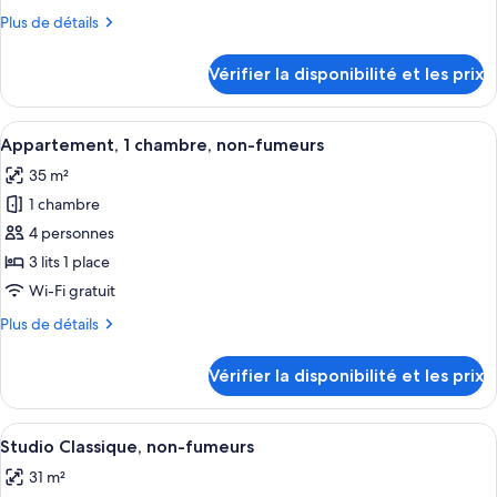
de
Plus
Plus de détails
chambre :
de
Studio
détails
Vérifier la disponibilité et les prix
sur
Classique
le
type
Afficher
Une chambre d’hôtel avec un lit, deux 
12
de
Appartement, 1 chambre, non-fumeurs
toutes
chambre
35 m²
Studio
les
Classique
1 chambre
photos
pour
4 personnes
ce
3 lits 1 place
type
Wi-Fi gratuit
de
Plus
Plus de détails
chambre :
de
Appartement,
détails
Vérifier la disponibilité et les prix
sur
1
le
chambre,
type
Afficher
Une cuisine moderne équipée d’un four 
non-
7
de
Studio Classique, non-fumeurs
toutes
fumeurs
chambre
31 m²
Appartement,
les