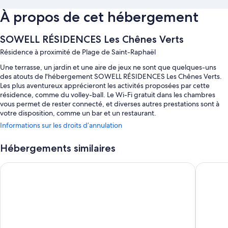
À propos de cet hébergement
SOWELL RÉSIDENCES Les Chênes Verts
Résidence à proximité de Plage de Saint-Raphaël
Une terrasse, un jardin et une aire de jeux ne sont que quelques-uns
des atouts de l'hébergement SOWELL RÉSIDENCES Les Chênes Verts.
Les plus aventureux apprécieront les activités proposées par cette
résidence, comme du volley-ball. Le Wi-Fi gratuit dans les chambres
vous permet de rester connecté, et diverses autres prestations sont à
votre disposition, comme un bar et un restaurant.
Informations sur les droits d’annulation
Parmi les autres petits plus qui vous attendent :
Piscine en plein air avec chaises longues
Hébergements similaires
Petit déjeuner buffet (en supplément), parking en libre-service (en
SOWELL HÔTELS La Plage
Hôtel de 
supplément) et service d'assistance pour les visites touristiques ou
l'achat de billets
Réception ouverte 24 h/24, journaux gratuits et personnel
polyglotte
Caractéristiques des chambres