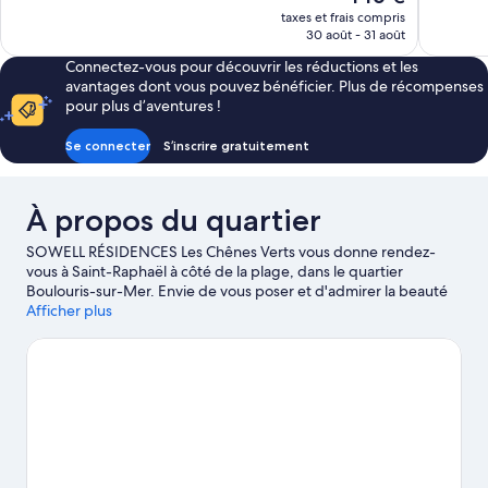
Bien,
Exception
nouveau
taxes et frais compris
740 avis
8 avis
prix
30 août - 31 août
est
Connectez-vous pour découvrir les réductions et les
de
avantages dont vous pouvez bénéficier. Plus de récompenses
146 €
pour plus d’aventures !
Se connecter
S’inscrire gratuitement
À propos du quartier
SOWELL RÉSIDENCES Les Chênes Verts vous donne rendez-
vous à Saint-Raphaël à côté de la plage, dans le quartier
Boulouris-sur-Mer. Envie de vous poser et d'admirer la beauté
naturelle des lieux ? Les incontournables Plage de Fréjus et
Afficher plus
Plage de Saint-Raphaël vous attendent ! Les agréables Luna Park
de Fréjus et Aqualand méritent aussi une visite. Amateur de
sport nautique ? La région a de quoi vous donner le sourire, que
vous aimiez le ski nautique, la planche à voile ou la voile.
Consultez notre guide de voyage sur Saint-Raphaël
Afficher plus de résidences à Saint-Raphaël