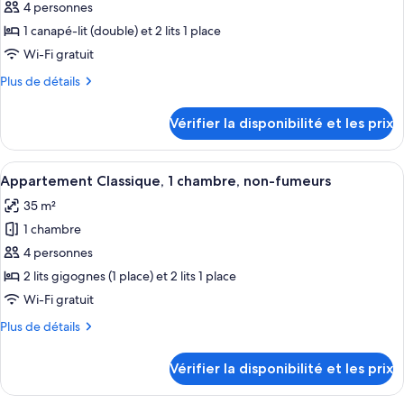
1
4 personnes
photos
chambre,
pour
1 canapé-lit (double) et 2 lits 1 place
non-
ce
fumeurs
Wi-Fi gratuit
type
Plus
Plus de détails
de
de
chambre :
détails
Vérifier la disponibilité et les prix
sur
Studio
le
Classique,
type
Afficher
Une chambre d’hôtel avec un lit, deux 
non-
12
de
Appartement Classique, 1 chambre, non-fumeurs
toutes
chambre
fumeurs
35 m²
Studio
les
Classique,
1 chambre
photos
non-
pour
4 personnes
fumeurs
ce
2 lits gigognes (1 place) et 2 lits 1 place
type
Wi-Fi gratuit
de
Plus
Plus de détails
chambre :
de
Appartement
détails
Vérifier la disponibilité et les prix
sur
Classique,
le
1