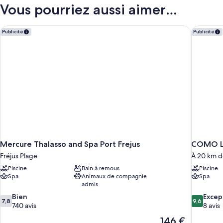
type
Vous pourriez aussi aimer…
chambre,
de
non-
chambre
Appartement
Mercure Thalasso and Spa Port Frejus
COMO Le
fumeurs
Publicité
Publicité
Classique,
1
chambre,
non-
fumeurs
Mercure Thalasso and Spa Port Frejus
COMO Le
Fréjus Plage
À 20 km d
Piscine
Bain à remous
Piscine
Spa
Animaux de compagnie
Spa
admis
7.8
9.6
Bien
Excep
7,8
9,6
sur
sur
740 avis
8 avis
10,
10,
Le
146 €