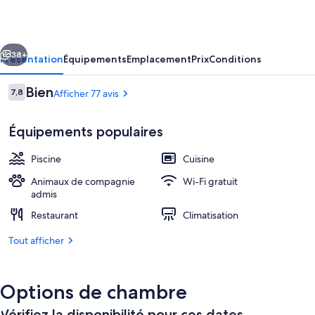
Les
Chênes
cédent
Suivant
Verts
38+
Présentation
Équipements
Emplacement
Prix
Conditions
Avis
Bien
7,8
Afficher 77 avis
7,8 sur 10
voyageurs
Équipements populaires
Piscine
Cuisine
Animaux de compagnie
Wi-Fi gratuit
admis
Bar (sur place)
Restaurant
Climatisation
Tout afficher
Options de chambre
Vérifiez la disponibilité pour ces dates.