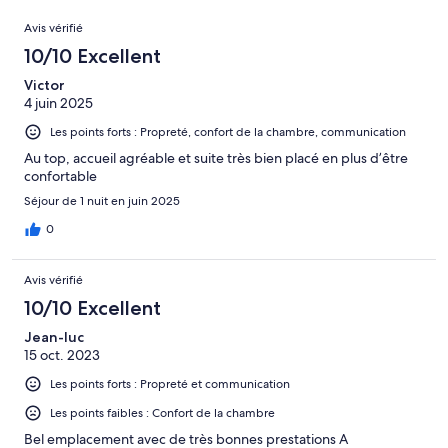
d’après 3 avis
Avis
sur 77.
Avis vérifié
10/10 Excellent
Victor
4 juin 2025
Les points forts : Propreté, confort de la chambre, communication
Au top, accueil agréable et suite très bien placé en plus d’être
confortable
Séjour de 1 nuit en juin 2025
0
Avis vérifié
10/10 Excellent
Jean-luc
15 oct. 2023
Les points forts : Propreté et communication
Les points faibles : Confort de la chambre
Bel emplacement avec de très bonnes prestations A