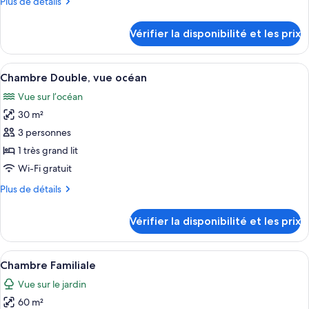
Plus
Plus de détails
chambre :
de
Chambre
détails
Vérifier la disponibilité et les prix
sur
Familiale,
le
vue
type
Afficher
Minibar, coffres-forts dans les chambr
mer
6
de
Chambre Double, vue océan
toutes
chambre
Vue sur l’océan
Chambre
les
Familiale,
30 m²
photos
vue
pour
3 personnes
mer
ce
1 très grand lit
type
Wi-Fi gratuit
de
Plus
Plus de détails
chambre :
de
Chambre
détails
Vérifier la disponibilité et les prix
sur
Double,
le
vue
type
Afficher
Une chambre d’hôtel avec deux lits, un
océan
4
de
Chambre Familiale
toutes
chambre
Vue sur le jardin
Chambre
les
Double,
60 m²
photos