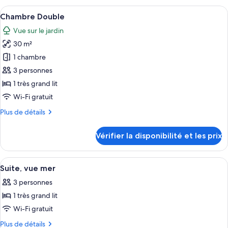
vue
type
Afficher
Une chambre d’hôtel avec un grand lit,
mer
3
de
Chambre Double
toutes
chambre
Vue sur le jardin
Chambre
les
Familiale,
30 m²
photos
vue
pour
1 chambre
mer
ce
3 personnes
type
1 très grand lit
de
Wi-Fi gratuit
chambre :
Plus
Plus de détails
Chambre
de
Double
détails
Vérifier la disponibilité et les prix
sur
le
type
Afficher
Une chambre d’hôtel comprenant un lit,
5
de
Suite, vue mer
toutes
chambre
3 personnes
Chambre
les
Double
1 très grand lit
photos
pour
Wi-Fi gratuit
ce
Plus
Plus de détails