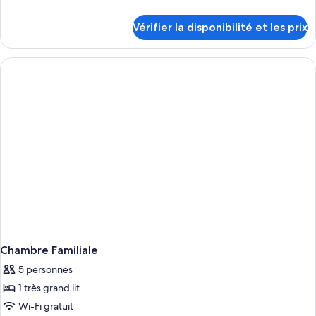
type
de
détails
de
Vérifier la disponibilité et les prix
sur
chambre :
le
Suite,
type
vue
de
chambre
mer
Suite,
vue
mer
Chambre Familiale
5 personnes
1 très grand lit
Wi-Fi gratuit