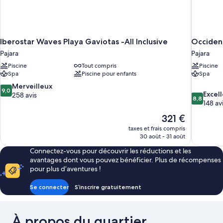
Iberostar Waves Playa Gaviotas -All Inclusive
Occident
Pajara
Pajara
Piscine
Tout compris
Piscine
Spa
Piscine pour enfants
Spa
9.0
Merveilleux
9,0
8.8
Excel
sur
258 avis
8,8
sur
148 av
10,
10,
Merveilleux,
Le
321 €
Excellent,
258 avis
nouveau
taxes et frais compris
148 avis
prix
30 août - 31 août
est
Connectez-vous pour découvrir les réductions et les
de
avantages dont vous pouvez bénéficier. Plus de récompenses
321 €
pour plus d’aventures !
Se connecter
S’inscrire gratuitement
À propos du quartier