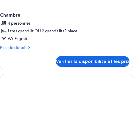
Chambre
4 personnes
1 très grand lit OU 2 grands lits 1 place
Wi-Fi gratuit
Plus
Plus de détails
de
détails
Vérifier la disponibilité et les prix
sur
le
type
de
chambre
Chambre