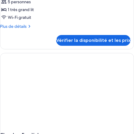
5 personnes
1 très grand lit
Wi-Fi gratuit
Plus
Plus de détails
de
détails
Vérifier la disponibilité et les prix
sur
le
type
de
chambre
Chambre
Familiale,
vue
mer