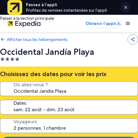
Passez à l’appli
Profitez de remises instantanées sur l’appli
Passer à la section principale
Obtenir l’appli
Afficher tous les hébergements
Occidental Jandía Playa
Hébergement
4.0 étoiles
Choisissez des dates pour voir les prix
Où allez-vous ?
Dates
Voyageurs