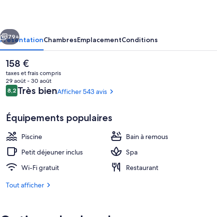
Playa
cédent
Suivant
79+
Présentation
Chambres
Emplacement
Conditions
Le
158 €
prix
taxes et frais compris
actuel
29 août - 30 août
est
Avis
Très bien
8,2
Afficher 543 avis
8,2 sur 10
de
voyageurs
158 €.
Équipements populaires
Piscine
Bain à remous
2 piscines extérieures
Petit déjeuner inclus
Spa
Wi-Fi gratuit
Restaurant
Tout afficher