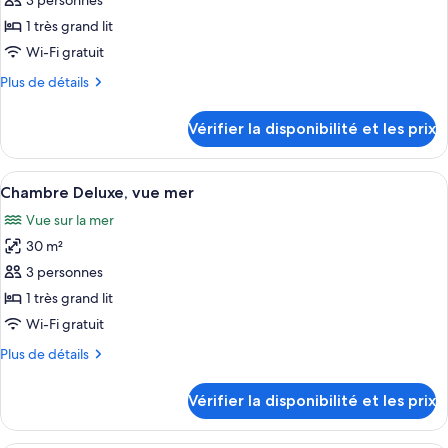
3 personnes
type
1 très grand lit
de
Wi-Fi gratuit
chambre :
Plus
Plus de détails
Chambre
de
Double,
détails
Vérifier la disponibilité et les prix
vue
sur
le
océan
type
Afficher
Une chambre d’hôtel avec un lit, une t
4
de
Chambre Deluxe, vue mer
toutes
chambre
Vue sur la mer
Chambre
les
Double,
30 m²
photos
vue
pour
3 personnes
océan
ce
1 très grand lit
type
Wi-Fi gratuit
de
Plus
Plus de détails
chambre :
de
Chambre
détails
Vérifier la disponibilité et les prix
sur
Deluxe,
le
vue
type