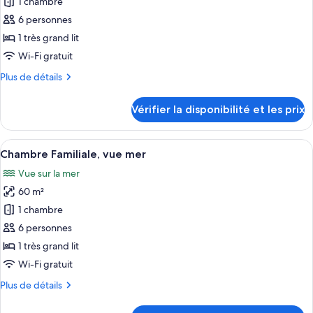
pour
1 chambre
1
ce
personne,
6 personnes
vue
type
1 très grand lit
mer
de
Wi-Fi gratuit
chambre :
Plus
Plus de détails
Chambre
de
Familiale
détails
Vérifier la disponibilité et les prix
sur
le
type
Afficher
Une chambre d’hôtel avec deux lits, un 
6
de
Chambre Familiale, vue mer
toutes
chambre
Vue sur la mer
Chambre
les
Familiale
60 m²
photos
pour
1 chambre
ce
6 personnes
type
1 très grand lit
de
Wi-Fi gratuit
chambre :
Plus
Plus de détails
Chambre
de
Familiale,
détails