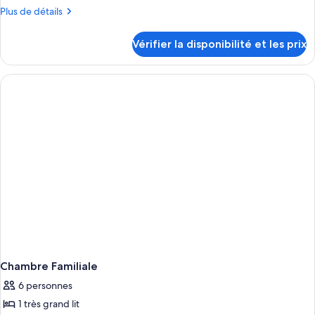
Plus
Plus de détails
de
détails
Vérifier la disponibilité et les prix
sur
le
type
de
chambre
Chambre
Familiale
Chambre Familiale
6 personnes
1 très grand lit