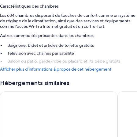
Caractéristiques des chambres
Les 634 chambres disposent de touches de confort comme un système
de réglage de la climatisation, ainsi que des services et équipements
comme l'accès Wi-Fi à Internet gratuit et un coffre-fort.
Autres commodités présentes dans les chambres :
Baignoire, bidet et articles de toilette gratuits
Télévision avec chaînes par satellite
Balcon ou patio, garde-robe ou placard et lits bébé gratuits
Afficher plus d’informations à propos de cet hébergement
Hébergements similaires
Royal Palm Resort & Spa - Adults Only
Occidenta