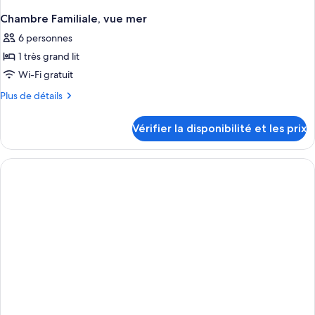
Chambre Familiale, vue mer
6 personnes
1 très grand lit
Wi-Fi gratuit
Plus
Plus de détails
de
détails
Vérifier la disponibilité et les prix
sur
le
type
de
chambre
Chambre
Familiale,
vue
mer