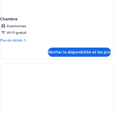
Chambre
4 personnes
Wi-Fi gratuit
Plus
Plus de détails
de
détails
Vérifier la disponibilité et les prix
sur
le
type
de
chambre
Chambre