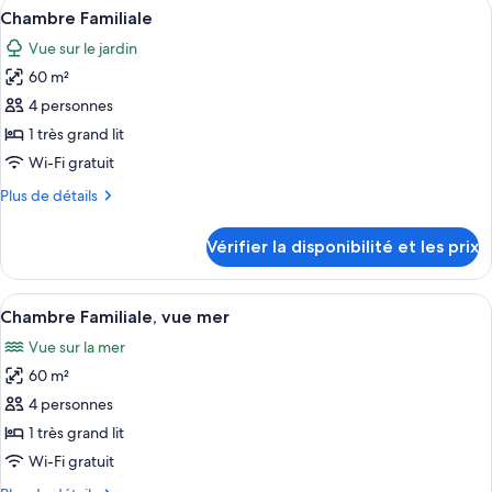
Afficher
Une chambre d’hôtel avec deux lits, un
mer
4
de
Chambre Familiale
toutes
chambre
Vue sur le jardin
Chambre
les
Deluxe,
60 m²
photos
vue
pour
4 personnes
mer
ce
1 très grand lit
type
Wi-Fi gratuit
de
Plus
Plus de détails
chambre :
de
Chambre
détails
Vérifier la disponibilité et les prix
sur
Familiale
le
type
Afficher
Une chambre d’hôtel avec deux lits, un 
5
de
Chambre Familiale, vue mer
toutes
chambre
Vue sur la mer
Chambre
les
Familiale
60 m²
photos
pour
4 personnes
ce
1 très grand lit
type
Wi-Fi gratuit
de