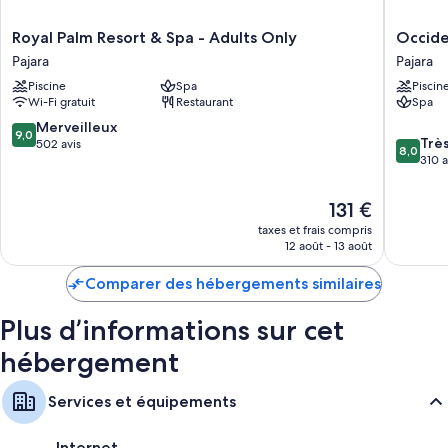
Royal
Occiden
Royal Palm Resort & Spa - Adults Only
Occiden
Palm
Jandía
Pajara
Pajara
Resort
Mar
Piscine
Spa
Piscin
&
-
Wi-Fi gratuit
Restaurant
Spa
Spa
All
-
Inclusiv
9.0
Merveilleux
9,0
8.0
Adults
Pajara
Trè
sur
502 avis
8,0
sur
Only
310 a
10,
10,
Pajara
Merveilleux,
Très
502 avis
Le
131 €
bien,
nouveau
taxes et frais compris
310 avis
prix
12 août - 13 août
est
de
Comparer des hébergements similaires
131 €
Plus d’informations sur cet
hébergement
Services et équipements
Internet