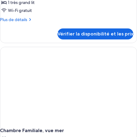
1 très grand lit
Wi-Fi gratuit
Plus
Plus de détails
de
détails
Vérifier la disponibilité et les prix
sur
le
type
de
chambre
Chambre
Familiale
Chambre Familiale, vue mer