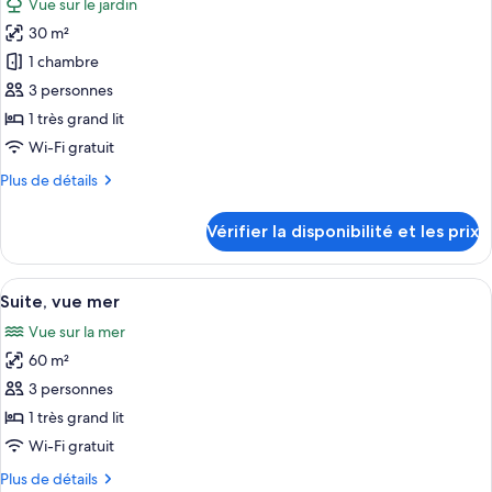
Vue sur le jardin
Chambre
les
personne,
Double
30 m²
photos
vue
Deluxe
pour
1 chambre
mer
pour
ce
1
3 personnes
personne,
type
1 très grand lit
vue
de
Wi-Fi gratuit
mer
chambre :
Plus
Plus de détails
Chambre
de
Double
détails
Vérifier la disponibilité et les prix
sur
le
type
Afficher
Une chambre d’hôtel comprenant un lit,
6
de
Suite, vue mer
toutes
chambre
Vue sur la mer
Chambre
les
Double
60 m²
photos
pour
3 personnes
ce
1 très grand lit
type
Wi-Fi gratuit
de
Plus
Plus de détails
chambre :