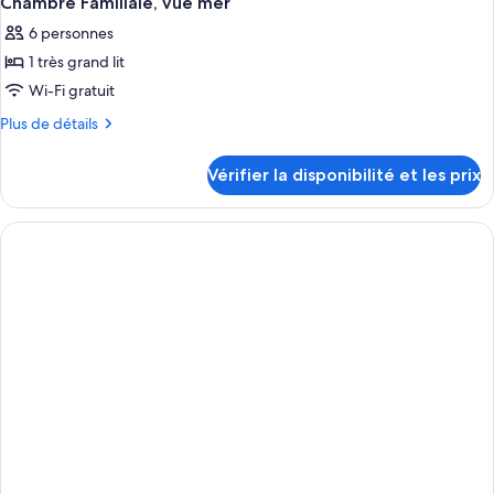
Chambre Familiale, vue mer
6 personnes
1 très grand lit
Wi-Fi gratuit
Plus
Plus de détails
de
détails
Vérifier la disponibilité et les prix
sur
le
type
de
chambre
Chambre
Familiale,
vue
mer