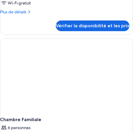
Wi-Fi gratuit
Plus
Plus de détails
de
détails
Vérifier la disponibilité et les prix
sur
le
type
de
chambre
Chambre
Familiale
Chambre Familiale
6 personnes