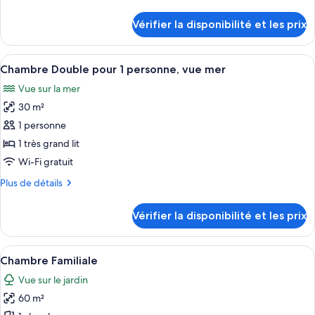
de
Suite,
détails
Vérifier la disponibilité et les prix
sur
vue
le
mer
type
Afficher
Minibar, coffres-forts dans les chambr
5
de
Chambre Double pour 1 personne, vue mer
toutes
chambre
Vue sur la mer
Suite,
les
vue
30 m²
photos
mer
pour
1 personne
ce
1 très grand lit
type
Wi-Fi gratuit
de
Plus
Plus de détails
chambre :
de
Chambre
détails
Vérifier la disponibilité et les prix
sur
Double
le
pour
type
Afficher
Une chambre d’hôtel avec deux lits, un
1
4
de
Chambre Familiale
toutes
personne,
chambre
Vue sur le jardin
Chambre
les
vue
Double
60 m²
photos
mer
pour