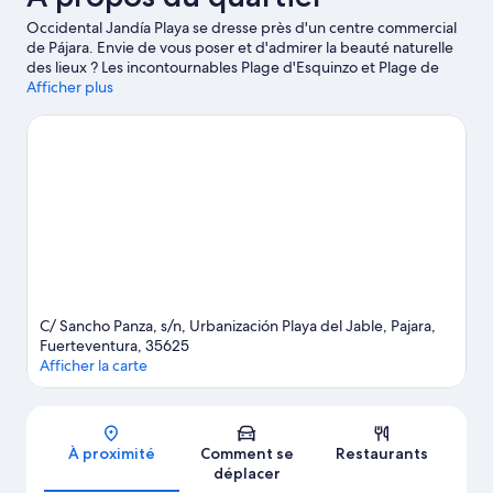
Occidental Jandía Playa se dresse près d'un centre commercial
de Pájara. Envie de vous poser et d'admirer la beauté naturelle
des lieux ? Les incontournables Plage d'Esquinzo et Plage de
Sotavento de Jandia vous attendent ! Découvrez le jet-ski et la
Afficher plus
plongée sous-marine sur les points d'eau des environs ou faites
le plein d'aventures en plein air en vous adonnant à différentes
activités telles que la randonnée à pied ou à vélo et les
promenades à cheval.
Consultez notre guide de voyage sur
Pájara
C/ Sancho Panza, s/n, Urbanización Playa del Jable, Pajara,
Fuerteventura, 35625
Afficher la carte
Carte
À proximité
Comment se
Restaurants
déplacer