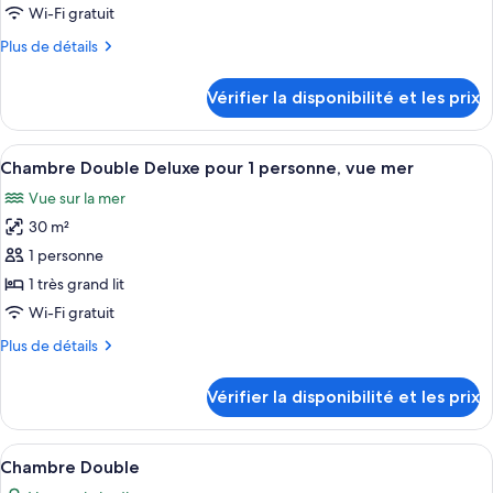
de
Wi-Fi gratuit
chambre :
Plus
Plus de détails
Chambre
de
Deluxe,
détails
Vérifier la disponibilité et les prix
vue
sur
le
mer
type
Afficher
Une chambre d’hôtel avec un lit, une t
4
de
Chambre Double Deluxe pour 1 personne, vue mer
toutes
chambre
Vue sur la mer
Chambre
les
Deluxe,
30 m²
photos
vue
pour
1 personne
mer
ce
1 très grand lit
type
Wi-Fi gratuit
de
Plus
Plus de détails
chambre :
de
Chambre
détails
Vérifier la disponibilité et les prix
sur
Double
le
Deluxe
type
Afficher
Une chambre d’hôtel avec un grand lit,
pour
3
de
Chambre Double
toutes
1
chambre