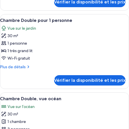
Vérifier la disponibilité et les prix
vue
sur
le
mer
type
Afficher
Une chambre d’hôtel avec un grand lit,
3
de
Chambre Double pour 1 personne
toutes
chambre
Vue sur le jardin
Chambre
les
Familiale,
30 m²
photos
vue
pour
1 personne
mer
ce
1 très grand lit
type
Wi-Fi gratuit
de
Plus
Plus de détails
chambre :
de
Chambre
détails
Vérifier la disponibilité et les prix
sur
Double
le
pour
type
Afficher
Minibar, coffres-forts dans les chambr
1
6
de
Chambre Double, vue océan
toutes
personne
chambre
Vue sur l’océan
Chambre
les
Double
30 m²
photos
pour
pour
1 chambre
1
ce
personne