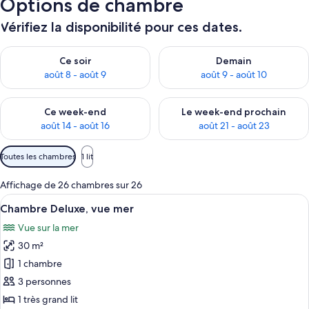
Options de chambre
Vérifiez la disponibilité pour ces dates.
Vérifier la disponibilité pour ce soir août 8 - août 9
Vérifier la disponibilité pour 
Ce soir
Demain
août 8 - août 9
août 9 - août 10
Vérifier la disponibilité pour ce week-end août 14 - août 16
Vérifier la disponibilité pour
Ce week-end
Le week-end prochain
août 14 - août 16
août 21 - août 23
Filtres
Toutes les chambres
1 lit
disponibles
pour
Affichage de 26 chambres sur 26
les
Afficher
Une chambre d’hôtel avec un lit, une t
4
Chambre Deluxe, vue mer
chambres
toutes
Vue sur la mer
les
30 m²
photos
pour
1 chambre
ce
3 personnes
type
1 très grand lit