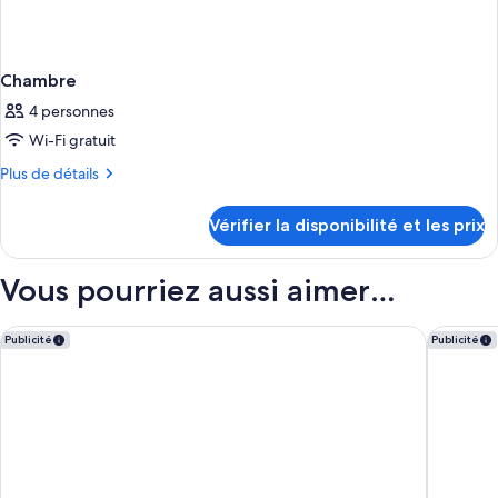
Chambre
4 personnes
Wi-Fi gratuit
Plus
Plus de détails
de
détails
Vérifier la disponibilité et les prix
sur
le
type
Vous pourriez aussi aimer…
de
chambre
Chambre
Iberostar Waves Playa Gaviotas -All Inclusive
Occident
Publicité
Publicité