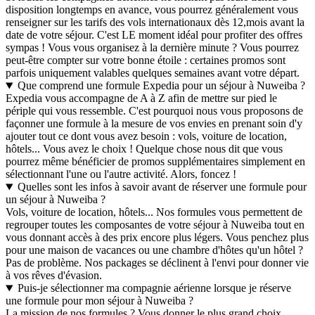
disposition longtemps en avance, vous pourrez généralement vous
renseigner sur les tarifs des vols internationaux dès 12,mois avant la
date de votre séjour. C'est LE moment idéal pour profiter des offres
sympas ! Vous vous organisez à la dernière minute ? Vous pourrez
peut-être compter sur votre bonne étoile : certaines promos sont
parfois uniquement valables quelques semaines avant votre départ.
Que comprend une formule Expedia pour un séjour à Nuweiba ?
Expedia vous accompagne de A à Z afin de mettre sur pied le
périple qui vous ressemble. C'est pourquoi nous vous proposons de
façonner une formule à la mesure de vos envies en prenant soin d'y
ajouter tout ce dont vous avez besoin : vols, voiture de location,
hôtels... Vous avez le choix ! Quelque chose nous dit que vous
pourrez même bénéficier de promos supplémentaires simplement en
sélectionnant l'une ou l'autre activité. Alors, foncez !
Quelles sont les infos à savoir avant de réserver une formule pour
un séjour à Nuweiba ?
Vols, voiture de location, hôtels... Nos formules vous permettent de
regrouper toutes les composantes de votre séjour à Nuweiba tout en
vous donnant accès à des prix encore plus légers. Vous penchez plus
pour une maison de vacances ou une chambre d'hôtes qu'un hôtel ?
Pas de problème. Nos packages se déclinent à l'envi pour donner vie
à vos rêves d'évasion.
Puis-je sélectionner ma compagnie aérienne lorsque je réserve
une formule pour mon séjour à Nuweiba ?
La mission de nos formules ? Vous donner le plus grand choix