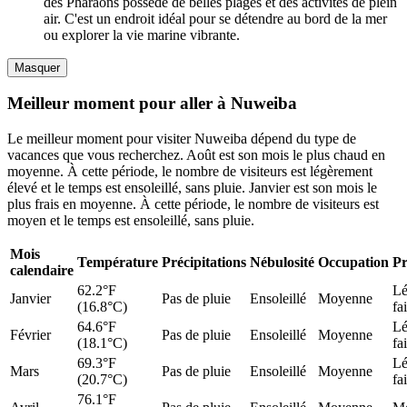
des Pharaons possède de belles plages et des activités de plein
air. C'est un endroit idéal pour se détendre au bord de la mer
ou explorer la vie marine vibrante.
Masquer
Meilleur moment pour aller à Nuweiba
Le meilleur moment pour visiter Nuweiba dépend du type de
vacances que vous recherchez. Août est son mois le plus chaud en
moyenne. À cette période, le nombre de visiteurs est légèrement
élevé et le temps est ensoleillé, sans pluie. Janvier est son mois le
plus frais en moyenne. À cette période, le nombre de visiteurs est
moyen et le temps est ensoleillé, sans pluie.
Mois
Température
Précipitations
Nébulosité
Occupation
Pr
calendaire
62.2°F
Lé
Janvier
Pas de pluie
Ensoleillé
Moyenne
(16.8°C)
fa
64.6°F
Lé
Février
Pas de pluie
Ensoleillé
Moyenne
(18.1°C)
fa
69.3°F
Lé
Mars
Pas de pluie
Ensoleillé
Moyenne
(20.7°C)
fa
76.1°F