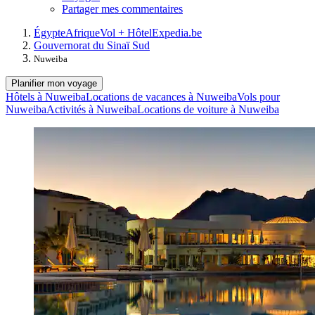
Partager mes commentaires
Égypte
Afrique
Vol + Hôtel
Expedia.be
Gouvernorat du Sinaï Sud
Nuweiba
Planifier mon voyage
Hôtels à Nuweiba
Locations de vacances à Nuweiba
Vols pour
Nuweiba
Activités à Nuweiba
Locations de voiture à Nuweiba