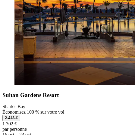
Sultan Gardens Resort
Shark's Bay
Économisez 100 % sur votre vol
2 413 €
1 302 €
par personne
16 oct. - 23 oct.