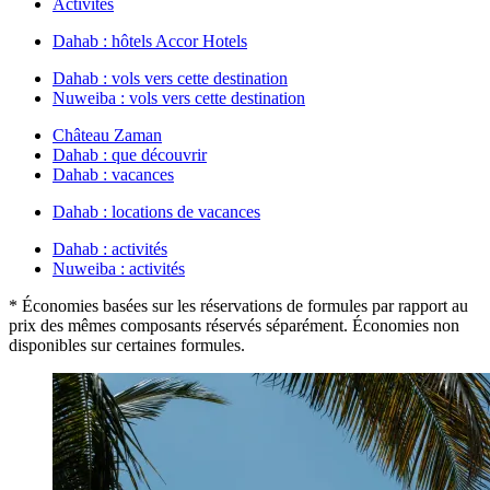
Activités
Dahab : hôtels Accor Hotels
Dahab : vols vers cette destination
Nuweiba : vols vers cette destination
Château Zaman
Dahab : que découvrir
Dahab : vacances
Dahab : locations de vacances
Dahab : activités
Nuweiba : activités
* Économies basées sur les réservations de formules par rapport au
prix des mêmes composants réservés séparément. Économies non
disponibles sur certaines formules.