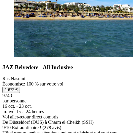
JAZ Belvedere - All Inclusive
Ras Nasrani
Économisez 100 % sur votre vol
1 672 €
974 €
par personne
16 oct. - 23 oct.
trouvé il y a 24 heures
Vol aller-retour direct compris
De Düsseldorf (DUS) à Charm el-Cheikh (SSH)
9
/
10
Extraordinaire ! (278 avis)
Hôtel propre, petites attentions qui vont plaisir et qui sont très