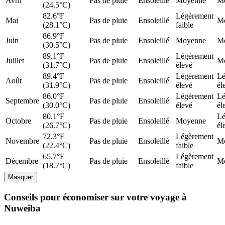
Avril
Pas de pluie
Ensoleillé
Moyenne
M
(24.5°C)
82.6°F
Légèrement
Mai
Pas de pluie
Ensoleillé
M
(28.1°C)
faible
86.9°F
Juin
Pas de pluie
Ensoleillé
Moyenne
M
(30.5°C)
89.1°F
Légèrement
Juillet
Pas de pluie
Ensoleillé
M
(31.7°C)
élevé
89.4°F
Légèrement
Lé
Août
Pas de pluie
Ensoleillé
(31.9°C)
élevé
él
86.0°F
Légèrement
Lé
Septembre
Pas de pluie
Ensoleillé
(30.0°C)
élevé
él
80.1°F
Lé
Octobre
Pas de pluie
Ensoleillé
Moyenne
(26.7°C)
él
72.3°F
Légèrement
Novembre
Pas de pluie
Ensoleillé
M
(22.4°C)
faible
65.7°F
Légèrement
Décembre
Pas de pluie
Ensoleillé
M
(18.7°C)
faible
Masquer
Conseils pour économiser sur votre voyage à
Nuweiba