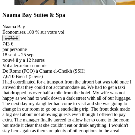
Naama Bay Suites & Spa
Naama Bay
Économisez 100 % sur votre vol
1 272 €
743 €
par personne
18 sept. - 25 sept.
trouvé il y a 12 heures
Vol aller-retour compris
De Rome (FCO) à Charm el-Cheikh (SSH)
7,6
/
10
Bien ! (5 avis)
I had coordinated for a transport from the airport but was told once I
arrived that they could not accommodate us. We had to get a taxi
that dropped us over half a mile from the hotel. My wife was not
happy as we had to walk down a dark street with all of our luggage.
The next day my daughter had come to visit and she was going to
change in our room to go on a snorkeling trip. The front desk made
a big deal about not allowing guests even though I offered to pay
extra. The manager finally agreed to allow her to come to the room
but made it clear that she couldn't eat or drink anything. I wouldn't
stay here again as there are plenty of other options in the areal.