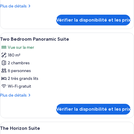
chambre :
Plus
Plus de détails
Two
de
Bedroom
détails
Vérifier la disponibilité et les prix
Sea
sur
le
View
type
Afficher
Un salon moderne avec une grande fen
Suite
5
de
Two Bedroom Panoramic Suite
toutes
chambre
Vue sur la mer
Two
les
Bedroom
180 m²
photos
Sea
pour
2 chambres
View
ce
Suite
6 personnes
type
2 très grands lits
de
Wi-Fi gratuit
chambre :
Plus
Plus de détails
Two
de
Bedroom
détails
Vérifier la disponibilité et les prix
Panoramic
sur
le
Suite
type
Afficher
Un salon moderne avec une grande fen
9
de
The Horizon Suite
toutes
chambre