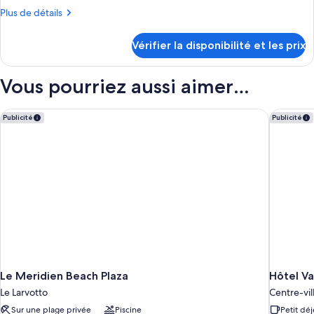
chambre :
Plus
Plus de détails
Surrenne
de
Suite
détails
Vérifier la disponibilité et les prix
sur
le
type
Vous pourriez aussi aimer…
de
chambre
Surrenne
Le Meridien Beach Plaza
Hôtel Va
Publicité
Publicité
Suite
Le Meridien Beach Plaza
Hôtel Va
Le Larvotto
Centre-vi
Sur une plage privée
Piscine
Petit déj