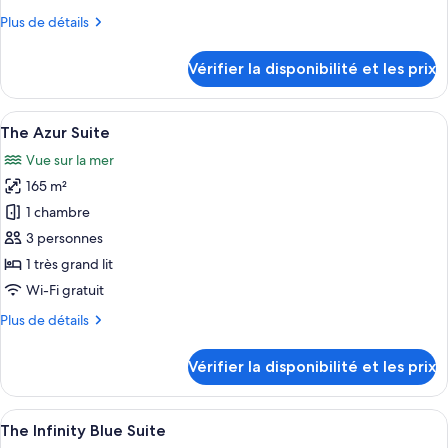
chambre :
Plus
Plus de détails
Panoramic
de
Suite
détails
Vérifier la disponibilité et les prix
sur
le
type
Afficher
Une chambre dotée d’un grand lit, d’u
5
de
The Azur Suite
toutes
chambre
Vue sur la mer
Panoramic
les
Suite
165 m²
photos
pour
1 chambre
ce
3 personnes
type
1 très grand lit
de
Wi-Fi gratuit
chambre :
Plus
Plus de détails
The
de
Azur
détails
Vérifier la disponibilité et les prix
Suite
sur
le
type
Afficher
Une chambre à coucher moderne avec un
6
de
The Infinity Blue Suite
toutes
chambre