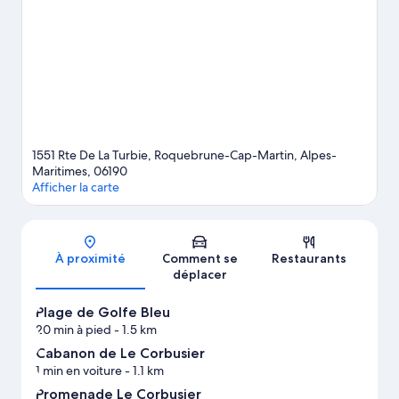
de Ventimille attendent votre visite ! En voyage avec toute la
tribu ? Envisagez de passer par les fantastiques Jardins de
Saint-Martin et Jardin Exotique d’Èze. La région fera résolument
le bonheur des amateurs de sport nautique, qui pourront s'en
donner à cœur joie grâce à de nombreuses activités telles que la
plongée sous-marine, le snorkeling ou encore le ski nautique.
Consultez notre guide de voyage sur Roquebrune-Cap-Martin
1551 Rte De La Turbie, Roquebrune-Cap-Martin, Alpes-
Maritimes, 06190
Afficher la carte
Carte
À proximité
Comment se
Restaurants
déplacer
Plage de Golfe Bleu
20 min à pied
- 1.5 km
Cabanon de Le Corbusier
1 min en voiture
- 1.1 km
Promenade Le Corbusier