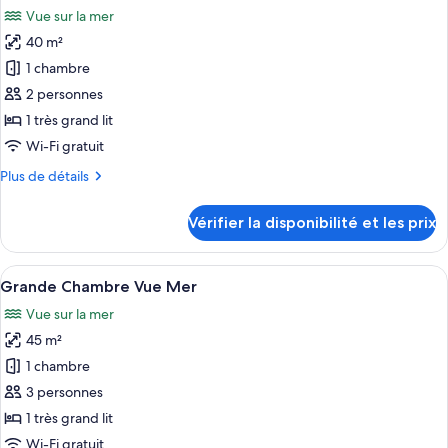
toutes
chambre
Vue sur la mer
Chambre
les
40 m²
photos
pour
1 chambre
ce
2 personnes
type
1 très grand lit
de
Wi-Fi gratuit
chambre :
Plus
Plus de détails
Chambre
de
Vue
détails
Vérifier la disponibilité et les prix
Mer
sur
le
type
Afficher
Une chambre d’hôtel avec un grand lit, 
5
de
Grande Chambre Vue Mer
toutes
chambre
Vue sur la mer
Chambre
les
Vue
45 m²
photos
Mer
pour
1 chambre
ce
3 personnes
type
1 très grand lit
de
Wi-Fi gratuit