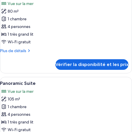
Vue sur la mer
Sea
les
View
80 m²
photos
Suite
pour
1 chambre
ce
4 personnes
type
1 très grand lit
de
Wi-Fi gratuit
chambre :
Plus
Plus de détails
Suite
de
Duplex
détails
Vérifier la disponibilité et les prix
Piscine
sur
le
type
Afficher
Un salon moderne avec une grande fen
5
de
Panoramic Suite
toutes
chambre
Vue sur la mer
Suite
les
Duplex
105 m²
photos
Piscine
pour
1 chambre
ce
4 personnes
type
1 très grand lit
de
Wi-Fi gratuit