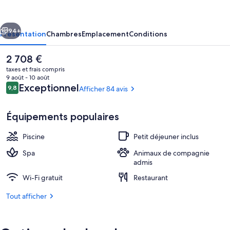
Riviera,
Maybourne
cédent
Suivant
94+
Présentation
Chambres
Emplacement
Conditions
Le
2 708 €
prix
taxes et frais compris
actuel
9 août - 10 août
est
Avis
Exceptionnel
9,8
Afficher 84 avis
9,8 sur 10
de
voyageurs
2 708 €.
Équipements populaires
Piscine
Petit déjeuner inclus
Extérieur
Spa
Animaux de compagnie
admis
Wi-Fi gratuit
Restaurant
Tout afficher