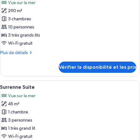
Vue sur la mer
Two
les
Bedroom
290 m²
photos
Panoramic
pour
3 chambres
Suite
ce
10 personnes
type
3 très grands lits
de
Wi-Fi gratuit
chambre :
Plus
Plus de détails
The
de
Horizon
détails
Vérifier la disponibilité et les prix
Suite
sur
le
type
Afficher
Une chambre d’hôtel avec un grand lit,
6
de
Surrenne Suite
toutes
chambre
Vue sur la mer
The
les
Horizon
45 m²
photos
Suite
pour
1 chambre
ce
3 personnes
type
1 très grand lit
de
Wi-Fi gratuit