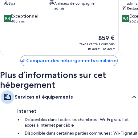
Spa
Animaux de compagnie
admis
d’Or
Martin
admis
Restau
Vieille
9.4
9.4
ville
Exceptionnel
Exc
9,4
9,4
sur
sur
d’Èze
485 avis
262 a
10,
10,
Exceptionnel,
Exceptio
Le
859 €
485 avis
262 avis
nouveau
taxes et frais compris
prix
15 août - 16 août
est
de
Comparer des hébergements similaires
859 €
Plus d’informations sur cet
hébergement
Services et équipements
Internet
Disponibles dans toutes les chambres : Wi-Fi gratuit et
accès à Internet par câble
Disponible dans certaines parties communes : Wi-Fi gratuit