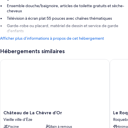
Ensemble douche/baignoire, articles de toilette gratuits et sèche-
cheveux
Télévision à écran plat 55 pouces avec chaînes thématiques
Garde-robe ou placard, matériel de dessin et service de garde
d'enfants
Afficher plus d’informations à propos de cet hébergement
Hébergements similaires
Château de La Chèvre d’Or
Le Roqu
Château
Le
Château de La Chèvre d’Or
Le Ro
de
Roqueb
Vieille ville d’Èze
Roqueb
La
Roqueb
Piscine
Bain à remous
Anima
Chèvre
Cap-