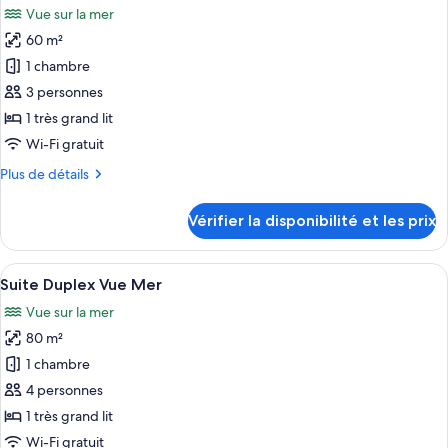
chambre
Vue sur la mer
Chambre
les
Panoramique
60 m²
photos
Vue
pour
1 chambre
Mer
ce
3 personnes
type
1 très grand lit
de
Wi-Fi gratuit
chambre :
Plus
Plus de détails
Suite
de
Junior
détails
Vérifier la disponibilité et les prix
Vue
sur
le
Mer
type
Afficher
Une chambre à coucher moderne avec un
5
de
Suite Duplex Vue Mer
toutes
chambre
Vue sur la mer
Suite
les
Junior
80 m²
photos
Vue
pour
1 chambre
Mer
ce
4 personnes
type
1 très grand lit
de
Wi-Fi gratuit