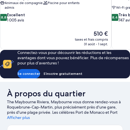
Animaux de compagnie
Piscine pour enfants
admis
Wi-Fi gra
8.8
8.4
Excellent
Très 
8,8
8,4
sur
sur
1 005 avis
747 av
10,
10,
Excellent,
Très
Le
510 €
1 005 avis
bien,
nouveau
taxes et frais compris
747 avis
prix
31 août - 1 sept.
est
Connectez-vous pour découvrir les réductions et les
de
avantages dont vous pouvez bénéficier. Plus de récompenses
510 €
pour plus d’aventures !
Se connecter
S’inscrire gratuitement
À propos du quartier
The Maybourne Riviera, Maybourne vous donne rendez-vous à
Roquebrune-Cap-Martin, plus précisément près d'une gare,
près d'une plage privée. Les célèbres Port de Monaco et Port
de plaisance de Nice valent le détour si un minimum d'action est
Afficher plus
à l'ordre du jour. Vous préférez partir en mission shopping ? Les
non moins emblématiques Promenade des Anglais et Marché