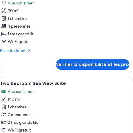
Vue sur la mer
The
les
Azur
90 m²
photos
Suite
pour
1 chambre
ce
4 personnes
type
1 très grand lit
de
Wi-Fi gratuit
chambre :
Plus
Plus de détails
The
de
Infinity
détails
Vérifier la disponibilité et les prix
Blue
sur
le
Suite
type
Afficher
Un salon moderne doté d’un grand cana
6
de
Two Bedroom Sea View Suite
toutes
chambre
Vue sur la mer
The
les
Infinity
140 m²
photos
Blue
pour
1 chambre
Suite
ce
7 personnes
type
2 très grands lits
de
Wi-Fi gratuit