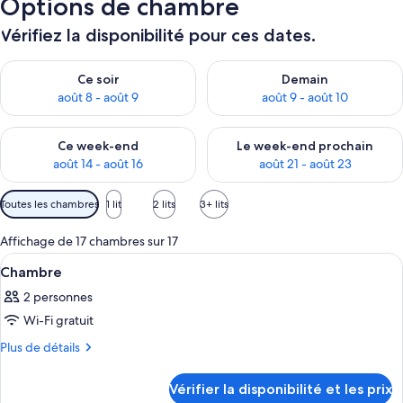
Options de chambre
Vérifiez la disponibilité pour ces dates.
Vérifier la disponibilité pour ce soir août 8 - août 9
Vérifier la disponibilité pour 
Ce soir
Demain
août 8 - août 9
août 9 - août 10
Vérifier la disponibilité pour ce week-end août 14 - août 16
Vérifier la disponibilité pour
Ce week-end
Le week-end prochain
août 14 - août 16
août 21 - août 23
Filtres
Toutes les chambres
1 lit
2 lits
3+ lits
disponibles
pour
Affichage de 17 chambres sur 17
les
Afficher
Une chambre avec un grand lit, un pet
4
Chambre
chambres
toutes
2 personnes
les
Wi-Fi gratuit
photos
pour
Plus
Plus de détails
de
ce
détails
type
Vérifier la disponibilité et les prix
sur