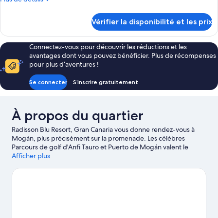
de
détails
Vérifier la disponibilité et les prix
sur
le
type
Connectez-vous pour découvrir les réductions et les
de
avantages dont vous pouvez bénéficier. Plus de récompenses
chambre
pour plus d’aventures !
Chambre
Familiale
Se connecter
S’inscrire gratuitement
(2
Connected
Rooms)
À propos du quartier
Radisson Blu Resort, Gran Canaria vous donne rendez-vous à
Mogán, plus précisément sur la promenade. Les célèbres
Parcours de golf d'Anfi Tauro et Puerto de Mogán valent le
détour si un minimum d'action est à l'ordre du jour. L'aventure,
Afficher plus
très peu pour vous ? Vous préférez vous poser et apprécier la
beauté naturelle des lieux ? Partez à la découverte des non
moins emblématiques Plage d’Anfi et Plage de Puerto Rico. En
voyage avec toute la tribu ? Envisagez de passer par les
fantastiques Parc aquatique Lago Taurito et Parc à thème Angry
Birds Activity Park. Découvrez le kayak et la plongée sous-
marine sur les points d'eau des environs ou faites le plein