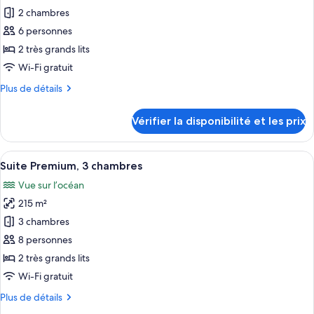
pour
2 chambres
ce
6 personnes
type
2 très grands lits
de
Wi-Fi gratuit
chambre :
Plus
Plus de détails
Suite
de
Premium,
détails
Vérifier la disponibilité et les prix
2
sur
le
chambres
type
Afficher
Un balcon agrémenté de meubles en os
34
de
Suite Premium, 3 chambres
toutes
chambre
Vue sur l’océan
Suite
les
Premium,
215 m²
photos
2
pour
3 chambres
chambres
ce
8 personnes
type
2 très grands lits
de
Wi-Fi gratuit
chambre :
Plus
Plus de détails
Suite
de