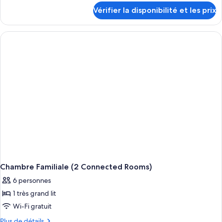
Supérieure,
détails
Vérifier la disponibilité et les prix
1
sur
le
chambre
type
de
chambre
Suite
Supérieure,
1
chambre
Chambre Familiale (2 Connected Rooms)
6 personnes
1 très grand lit
Wi-Fi gratuit
Plus
Plus de détails