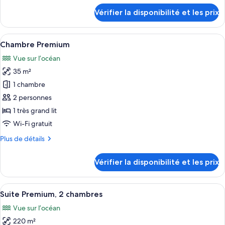
Junior,
détails
Vérifier la disponibilité et les prix
vue
sur
le
jardin
type
Afficher
Un balcon avec vue sur la mer, un jacuz
7
de
Chambre Premium
toutes
chambre
Vue sur l’océan
Suite
les
Junior,
35 m²
photos
vue
pour
1 chambre
jardin
ce
2 personnes
type
1 très grand lit
de
Wi-Fi gratuit
chambre :
Plus
Plus de détails
Chambre
de
Premium
détails
Vérifier la disponibilité et les prix
sur
le
type
Afficher
Balcon
21
de
Suite Premium, 2 chambres
toutes
chambre
Vue sur l’océan
Chambre
les
Premium
220 m²
photos