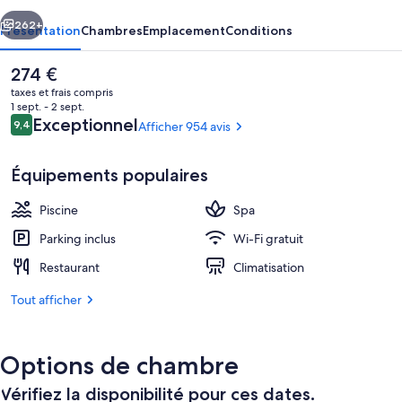
Gran
cédent
Suivant
Canaria
262+
Présentation
Chambres
Emplacement
Conditions
Le
274 €
prix
taxes et frais compris
actuel
1 sept. - 2 sept.
est
Avis
Exceptionnel
9,4
Afficher 954 avis
9,4 sur 10
de
voyageurs
274 €.
Équipements populaires
Piscine
Spa
2 piscines extérieures, parasols de pla
Parking inclus
Wi-Fi gratuit
Restaurant
Climatisation
Tout afficher
Options de chambre
Vérifiez la disponibilité pour ces dates.