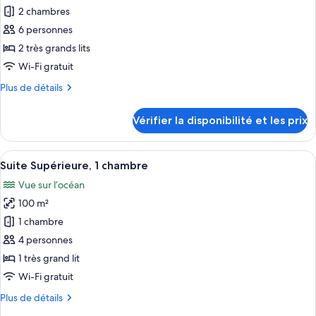
chambre
pour
2 chambres
ce
6 personnes
type
2 très grands lits
de
Wi-Fi gratuit
chambre :
Plus
Plus de détails
Suite,
de
2
détails
Vérifier la disponibilité et les prix
chambres
sur
le
type
Afficher
Un espace repas avec une table et des 
14
de
Suite Supérieure, 1 chambre
toutes
chambre
Vue sur l’océan
Suite,
les
2
100 m²
photos
chambres
pour
1 chambre
ce
4 personnes
type
1 très grand lit
de
Wi-Fi gratuit
chambre :
Plus
Plus de détails
Suite
de