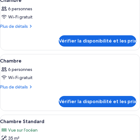
Chambre
Chambre
toutes
chambre
6 personnes
Chambre
les
Wi-Fi gratuit
photos
pour
Plus
Plus de détails
de
ce
détails
type
Vérifier la disponibilité et les prix
sur
de
le
chambre :
type
Afficher
Une chambre à coucher moderne avec un
4
de
Chambre
Chambre
toutes
chambre
6 personnes
Chambre
les
Wi-Fi gratuit
photos
pour
Plus
Plus de détails
de
ce
détails
type
Vérifier la disponibilité et les prix
sur
de
le
chambre :
type
Afficher
Une chambre d’hôtel moderne dotée d’un
7
de
Chambre
Chambre Standard
toutes
chambre
Vue sur l’océan
Chambre
les
35 m²
photos