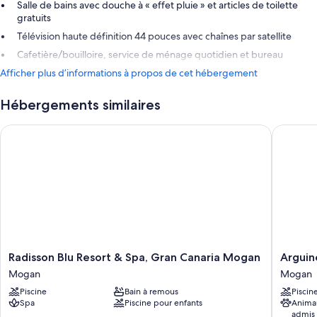
Salle de bains avec douche à « effet pluie » et articles de toilette
gratuits
Télévision haute définition 44 pouces avec chaînes par satellite
Cafetière/bouilloire, service de ménage quotidien et bureau
Afficher plus d’informations à propos de cet hébergement
Hébergements similaires
Radisson Blu Resort & Spa, Gran Canaria Mogan
Arguineg
Radisson
Arguine
Radisson Blu Resort & Spa, Gran Canaria Mogan
Arguin
Blu
Park
Mogan
Mogan
Resort
By
Piscine
Bain à remous
Piscin
&
Servatur
Spa
Piscine pour enfants
Anima
Spa,
VV
admis