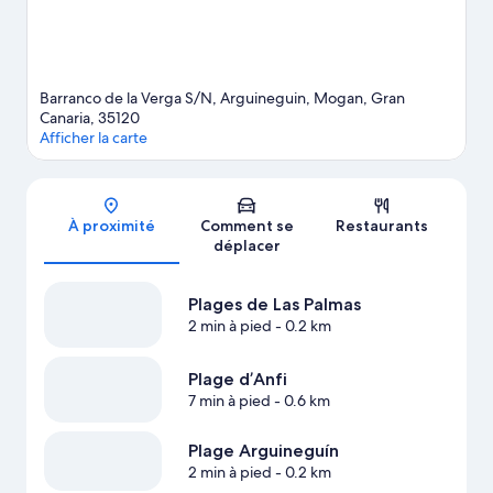
d'aventures en plein air en vous adonnant à différentes activités
telles que les excursions écologiques et la randonnée à pied ou
à vélo.
Consultez notre guide de voyage sur Arguineguín
Barranco de la Verga S/N, Arguineguin, Mogan, Gran
Canaria, 35120
Afficher la carte
Carte
À proximité
Comment se
Restaurants
déplacer
Plages de Las Palmas
2 min à pied
- 0.2 km
Plage d’Anfi
7 min à pied
- 0.6 km
Plage Arguineguín
2 min à pied
- 0.2 km