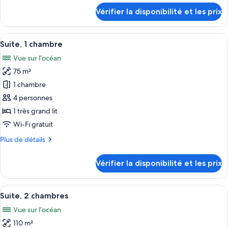
Premium,
détails
Vérifier la disponibilité et les prix
3
sur
le
chambres
type
Afficher
Un balcon agrémenté de meubles en osie
17
de
Suite, 1 chambre
toutes
chambre
Vue sur l’océan
Suite
les
Premium,
75 m²
photos
3
pour
1 chambre
chambres
ce
4 personnes
type
1 très grand lit
de
Wi-Fi gratuit
chambre :
Plus
Plus de détails
Suite,
de
1
détails
Vérifier la disponibilité et les prix
chambre
sur
le
type
Afficher
Un balcon agrémenté de meubles en osie
11
de
Suite, 2 chambres
toutes
chambre
Vue sur l’océan
Suite,
les
1
110 m²
photos