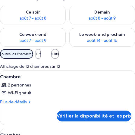
Vérifier la disponibilité pour ce soir août 7 - août 8
Vérifier la disponibilité pour 
Ce soir
Demain
août 7 - août 8
août 8 - août 9
Vérifier la disponibilité pour ce week-end août 7 - août 9
Vérifier la disponibilité pour 
Ce week-end
Le week-end prochain
août 7 - août 9
août 14 - août 16
Filtres
Toutes les chambres
1 lit
2 lits
disponibles
pour
Affichage de 12 chambres sur 12
les
Afficher
Une chambre d’hôtel avec un grand lit,
5
Chambre
chambres
toutes
2 personnes
les
Wi-Fi gratuit
photos
pour
Plus
Plus de détails
de
ce
détails
type
Vérifier la disponibilité et les prix
sur
de
le
chambre :
type
Afficher
Une chambre d’hôtel avec un lit, une c
12
de