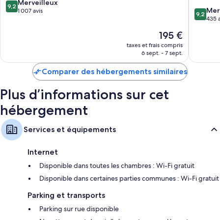
Gran
Mogan
9.2
Merveilleux
9,2
9.2
Canaria
Mer
sur
1 007 avis
9,2
sur
Mogan
435 a
10,
10,
Mogan
Merveilleux,
Le
195 €
Merveill
1 007 avis
nouveau
435 avis
taxes et frais compris
prix
6 sept. - 7 sept.
est
de
Comparer des hébergements similaires
195 €
Plus d’informations sur cet
hébergement
Services et équipements
Internet
Disponible dans toutes les chambres : Wi-Fi gratuit
Disponible dans certaines parties communes : Wi-Fi gratuit
Parking et transports
Parking sur rue disponible