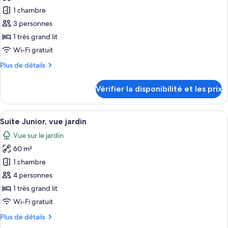
pour
1 chambre
ce
3 personnes
type
1 très grand lit
de
Wi-Fi gratuit
chambre :
Plus
Plus de détails
Chambre
de
Standard
détails
Vérifier la disponibilité et les prix
sur
le
type
Afficher
Une chambre d’hôtel moderne dotée d’u
12
de
Suite Junior, vue jardin
toutes
chambre
Vue sur le jardin
Chambre
les
Standard
60 m²
photos
pour
1 chambre
ce
4 personnes
type
1 très grand lit
de
Wi-Fi gratuit
chambre :
Plus
Plus de détails
Suite
de