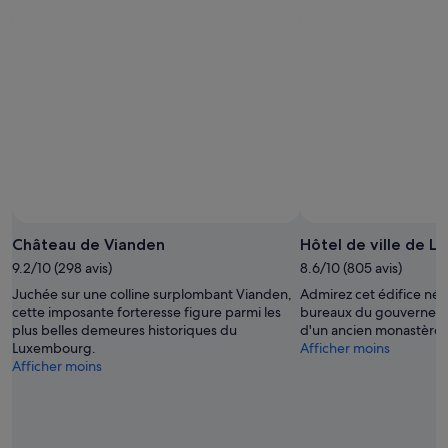
Château de Vianden
Hôtel de ville de 
9.2/10 (298 avis)
8.6/10 (805 avis)
Juchée sur une colline surplombant Vianden,
Admirez cet édifice néoc
cette imposante forteresse figure parmi les
bureaux du gouvernement
plus belles demeures historiques du
d'un ancien monastère f
Luxembourg.
Afficher moins
Afficher moins