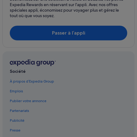
Expedia Rewards en réservant sur l’appli. Avec nos offres
Esch-Sur-Alzette : hôtels
spéciales appli, économisez pour voyager plus et gérez le
tout où que vous soyez.
Echternach : hôtels
Echternach : Chambres d’hôtes
Passer à l’appli
Remich : hôtels
Vianden : Appartement à louer
Luxembourg-Ville : hôtels Hôtels avec piscine
Kleinbettingen : Appartement à louer
Société
Esch-Sur-Alzette : hôtels Hôtels avec spa
Junglinster : Locations de vacances privées
À propos d’Expedia Group
Esch-Sur-Sûre : Gîtes
Emplois
Mondorf-Les-Bains : hôtels Hôtels avec spa
Publier votre annonce
Partenariats
Publicité
Presse