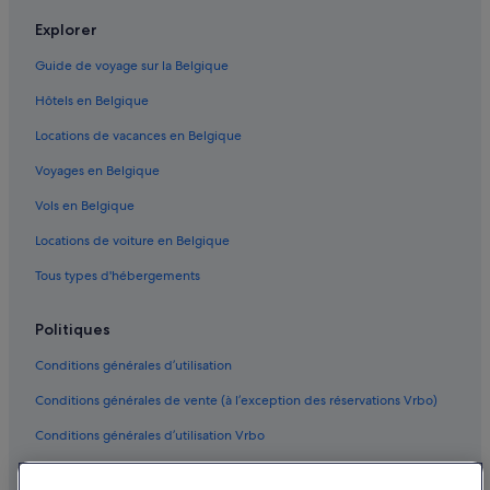
Explorer
Guide de voyage sur la Belgique
Hôtels en Belgique
Locations de vacances en Belgique
Voyages en Belgique
Vols en Belgique
Locations de voiture en Belgique
Tous types d'hébergements
Politiques
Conditions générales d’utilisation
Conditions générales de vente (à l’exception des réservations Vrbo)
Conditions générales d’utilisation Vrbo
Accessibilité