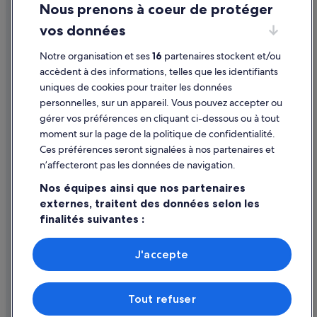
Nous prenons à coeur de protéger
Protection des données
vos données
Cookies
Mentions légales / Nous contacter
Notre organisation et ses
16
partenaires stockent et/ou
accèdent à des informations, telles que les identifiants
Directives de contenu et signalement de contenus
uniques de cookies pour traiter les données
personnelles, sur un appareil. Vous pouvez accepter ou
Aide
gérer vos préférences en cliquant ci-dessous ou à tout
moment sur la page de la politique de confidentialité.
Assistance
Ces préférences seront signalées à nos partenaires et
Modifier ou annuler votre réservation
n’affecteront pas les données de navigation.
Processus et délais de remboursement
Nos équipes ainsi que nos partenaires
externes, traitent des données selon les
Réserver un vol en utilisant un crédit de la compagnie aérienne
finalités suivantes :
Documents de voyage internationaux
Utiliser des données de géolocalisation précises. Analyser
activement les caractéristiques de l’appareil pour
J'accepte
l’identification. Stocker et/ou accéder à des informations
sur un appareil. Publicités et contenu personnalisés,
mesure de performance des publicités et du contenu,
Expedia Inc. n'est pas responsable du contenu des sites Web externes.
Tout refuser
études d’audience et développement de services.
© 2026 Expedia, Inc., une entreprise d’Expedia Group. Tous droits
réservés. Expedia et le logo Expedia sont des marques déposées ou des
Liste de nos partenaires (fournisseurs)