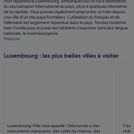
Pour rejoindre le Luxembourg, embarquez sur un vol à destination
du seul aéroport international du pays, situé à quelques kilomètres
de la capitale. Vous pouvez également emprunter un train depuis
une ville d'un des pays frontaliers. L’utilisation du français et de
l’allemand est largement répandue dans le pays. Tendez toutefois
bien l'oreille pour écouter les habitants s'exprimer dans leur langue
nationale, le luxembourgeois.
Masquer
Luxembourg : les plus belles villes à visiter
Luxembourg-Ville
Viand
Luxembourg-Ville vous appelle ! Découvrez-y des
C'est
Historique, Affaires et Shopping
Histor
monuments marquants, des cafés de charme, des
châtea