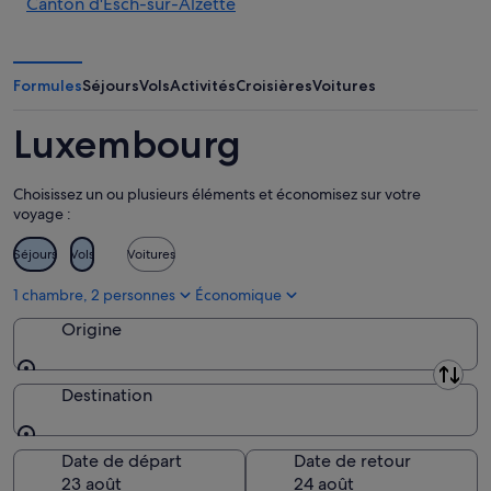
Canton d'Esch-sur-Alzette
Canton de Grevenmacher
Canton de Luxembourg
Formules
Séjours
Vols
Activités
Croisières
Voitures
Canton de Mersch
Luxembourg
Canton de Redange
Choisissez un ou plusieurs éléments et économisez sur votre
Canton de Remich
voyage :
Canton de Vianden
Séjours
Vols
Voitures
Canton de Wiltz
1 chambre, 2 personnes
Économique
Origine
Origine
Destination
Destination
Date de départ
Date de retour
23 août
24 août