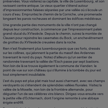
préservées. Vous visiterez sa capitale, la ville de Luxembourg, et son
ravissant centre antique. Le vieux quartier s'étend autour
d'impressionnantes falaises séparées par une vallée où s’écoule un
cours d’eau. Empruntez le chemin de la Corniche, une promenade
longeant les parois rocheuses et dominant les édifices médiévaux.
Une grande partie des monuments de la ville n'ont pas changé
depuis leur construction, à commencer par l'impressionnant palais
grand-ducal du XVIesiècle. Depuis le chemin, suivez la montée de
Clausen pour rejoindre les casemates du Bock, un enchevêtrement
de grottes du XVIIesiècle creusées dans la roche.
Rien n'est finalement plus luxembourgeois que ces forts, dressés
sur les collines, qui jalonnent la partie du massif des Ardennes
traversant le nord du pays. Notez d'ailleurs qu'un sentier de
randonnée traversant la vallée de l'Eisch passe par sept bastions.
Non loin de là se trouve également la commune de Vianden: le
point de vue sur son château qui s'illumine à la tombée du jour est
tout simplement inoubliable.
L'est du pays est plus plat mais tout aussi charmant, avec ses champs
verdoyants où s'étendent de splendides vallées fluviales. Visitez la
vallée de la Moselle, non loin de la frontière allemande, pour
déguster l'un de ses célèbres vins blancs. Dirigez-vous ensuite vers
la petite ville d’Echternach, dont l’origine remonte à une abbaye
érigée en698.