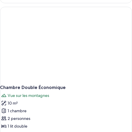
le
vue
type
jardin
de
chambre
Chambre
Quadruple
Classique,
vue
jardin
Chambre Double Économique
Vue sur les montagnes
10 m²
1 chambre
2 personnes
1 lit double