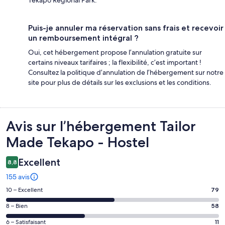
Tekapō Regional Park.
Puis-je annuler ma réservation sans frais et recevoir
un remboursement intégral ?
Oui, cet hébergement propose l’annulation gratuite sur
certains niveaux tarifaires ; la flexibilité, c’est important !
Consultez la politique d’annulation de l’hébergement sur notre
site pour plus de détails sur les exclusions et les conditions.
Avis
Avis sur l’hébergement Tailor
Made Tekapo - Hostel
Excellent
8,8
155 avis
Note
10 – Excellent
79
des
Note
8 – Bien
58
voyageurs
des
de 10
Note
6 – Satisfaisant
11