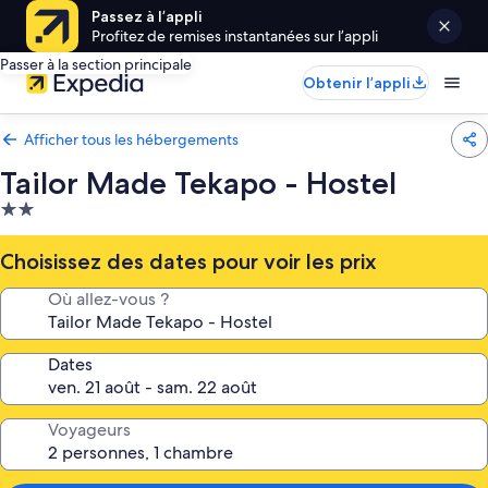
Passez à l’appli
Profitez de remises instantanées sur l’appli
Passer à la section principale
Obtenir l’appli
Afficher tous les hébergements
Tailor Made Tekapo - Hostel
Hébergement
2.0 étoiles
Choisissez des dates pour voir les prix
Où allez-vous ?
Dates
Voyageurs