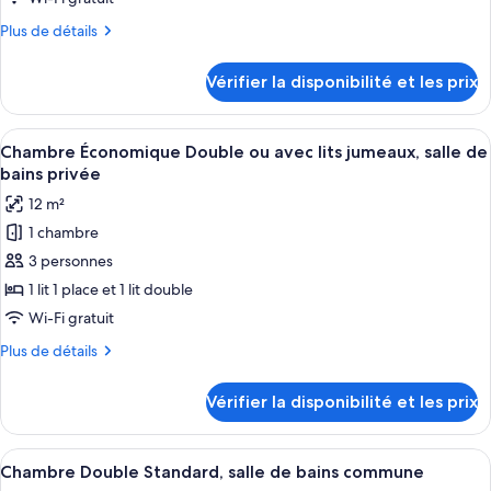
Mixed
de
Dorm)
Plus
Plus de détails
chambre :
de
Chambre
détails
Vérifier la disponibilité et les prix
sur
Double,
le
salle
type
Afficher
Une chambre d’hôtel avec deux lits, un
de
1
de
Chambre Économique Double ou avec lits jumeaux, salle de
toutes
bains
chambre
bains privée
Chambre
les
privée
12 m²
Double,
photos
salle
1 chambre
pour
de
3 personnes
ce
bains
privée
type
1 lit 1 place et 1 lit double
de
Wi-Fi gratuit
chambre :
Plus
Plus de détails
Chambre
de
Économique
détails
Vérifier la disponibilité et les prix
sur
Double
le
ou
type
Afficher
Une chambre à coucher avec un lit, une
avec
2
de
Chambre Double Standard, salle de bains commune
toutes
chambre