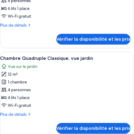
ce
bains
6 personnes
commune
type
6 lits 1 place
de
Wi-Fi gratuit
chambre :
Plus
Plus de détails
Chambre
de
Familiale
détails
Vérifier la disponibilité et les prix
sur
le
type
Afficher
Fer et planche à repasser, Wi-Fi gratui
1
de
Chambre Quadruple Classique, vue jardin
toutes
chambre
Vue sur le jardin
Chambre
les
Familiale
12 m²
photos
pour
1 chambre
ce
4 personnes
type
4 lits 1 place
de
Wi-Fi gratuit
chambre :
Plus
Plus de détails
Chambre
de
Quadruple
détails
Vérifier la disponibilité et les prix
Classique,
sur