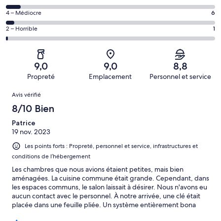
voyageurs
(Excellent),
des
de 8
Note
4 – Médiocre
6
d’après 79 avis
voyageurs
(Bien),
des
sur 155.
de 6
Note
2 – Horrible
1
d’après 58 avis
voyageurs
(Satisfaisant),
des
sur 155.
de 4
d’après 11 avis
voyageurs
(Médiocre),
sur 155.
de 2
d’après 6 avis
9,0
9,0
8,8
(Horrible),
sur 155.
Propreté
Emplacement
Personnel et service
d’après 1 avis
Avis
sur 155.
Avis vérifié
8/10 Bien
Patrice
19 nov. 2023
Les points forts : Propreté, personnel et service, infrastructures et
conditions de l’hébergement
Les chambres que nous avions étaient petites, mais bien
aménagées. La cuisine commune était grande. Cependant, dans
les espaces communs, le salon laissait à désirer. Nous n'avons eu
aucun contact avec le personnel. À notre arrivée, une clé était
placée dans une feuille pliée. Un système entièrement bona
fide. Beau quartier, cependant, il faut compter sur le