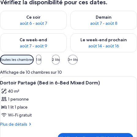
Vérifiez la disponibilité pour ces dates.
Vérifier la disponibilité pour ce soir août 6 - août 7
Vérifier la disponibilité pour 
Ce soir
Demain
août 6 - août 7
août 7 - août 8
Vérifier la disponibilité pour ce week-end août 7 - août 9
Vérifier la disponibilité pour 
Ce week-end
Le week-end prochain
août 7 - août 9
août 14 - août 16
Filtres
Toutes les chambres
1 lit
2 lits
3+ lits
disponibles
pour
Affichage de 10 chambres sur 10
les
Afficher
Fer et planche à repasser, Wi-Fi gratui
1
Dortoir Partagé (Bed in 6-Bed Mixed Dorm)
chambres
toutes
40 m²
les
1 personne
photos
pour
1 lit 1 place
ce
Wi-Fi gratuit
type
Plus
Plus de détails
de
de
chambre :
détails