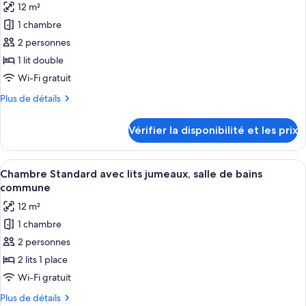
lits
12 m²
Chambre
les
jumeaux,
Économique
1 chambre
photos
salle
Double
pour
2 personnes
de
ou
ce
avec
1 lit double
bains
lits
type
privée
Wi-Fi gratuit
jumeaux,
de
salle
Plus
Plus de détails
chambre :
de
de
Chambre
bains
détails
Vérifier la disponibilité et les prix
privée
sur
Double
le
Standard,
type
Afficher
Une chambre avec deux lits, une chais
salle
1
de
Chambre Standard avec lits jumeaux, salle de bains
toutes
de
chambre
commune
Chambre
les
bains
12 m²
Double
photos
commune
Standard,
1 chambre
pour
salle
2 personnes
ce
de
bains
type
2 lits 1 place
commune
de
Wi-Fi gratuit
chambre :
Plus
Plus de détails