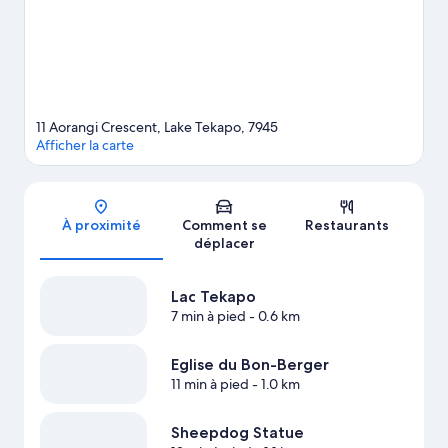
des pistes environnantes et testez le ski de fond ou le ski alpin.
Ces quelques jours sont également l'occasion rêvée de vous
essayer à la luge et au snow tube.
Consultez notre guide de
voyage sur Lake Tekapo
Afficher plus d’auberges de jeunesse à Lake Tekapo
11 Aorangi Crescent, Lake Tekapo, 7945
Afficher la carte
Carte
À proximité
Comment se
Restaurants
déplacer
Lac Tekapo
7 min à pied
- 0.6 km
Eglise du Bon-Berger
11 min à pied
- 1.0 km
Sheepdog Statue