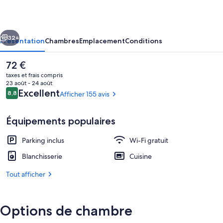
Tekapo
-
cédent
Suivant
Hostel
32+
Présentation
Chambres
Emplacement
Conditions
Le
72 €
prix
taxes et frais compris
actuel
23 août - 24 août
est
Avis
Excellent
8,8
Afficher 155 avis
8,8 sur 10
de
voyageurs
72 €.
Équipements populaires
Parking inclus
Wi-Fi gratuit
Extérieur
Blanchisserie
Cuisine
Tout afficher
Options de chambre