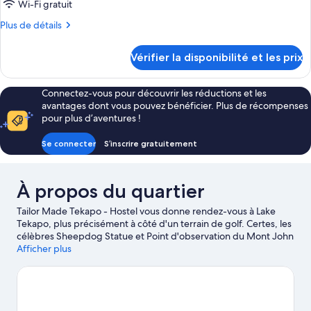
Wi-Fi gratuit
Plus
Plus de détails
de
détails
Vérifier la disponibilité et les prix
sur
le
type
Connectez-vous pour découvrir les réductions et les
de
avantages dont vous pouvez bénéficier. Plus de récompenses
chambre
pour plus d’aventures !
Chambre
Double
Se connecter
S’inscrire gratuitement
Économique
À propos du quartier
Tailor Made Tekapo - Hostel vous donne rendez-vous à Lake
Tekapo, plus précisément à côté d'un terrain de golf. Certes, les
célèbres Sheepdog Statue et Point d'observation du Mont John
figurent parmi les immanquables, mais ne partez pas sans avoir
Afficher plus
testé les activités offertes au détour des tout aussi
sympathiques The Cairns Golf Course - Lake Tekapo et Tekapo
Springs. Lors de votre séjour, ne manquez pas l'illustre Mount
John Observatory. Durant votre séjour, partez à la découverte