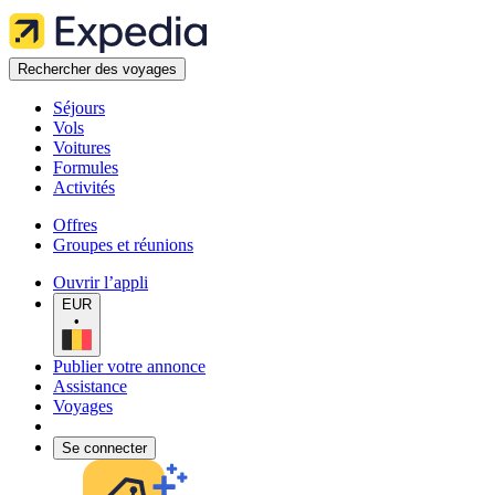
Rechercher des voyages
Séjours
Vols
Voitures
Formules
Activités
Offres
Groupes et réunions
Ouvrir l’appli
EUR
•
Publier votre annonce
Assistance
Voyages
Se connecter