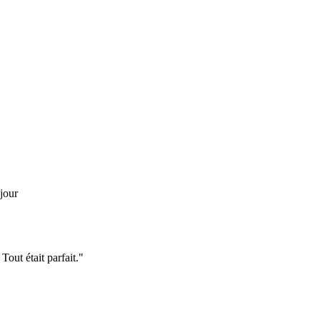
jour
Tout était parfait."