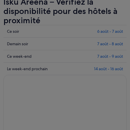
Isku Areena – Vérifiez la
disponibilité pour des hôtels à
proximité
Consulter
Ce soir
6 août - 7 août
les
prix
Consulter
Demain soir
7 août - 8 août
près
les
de
prix
Consulter
Ce week-end
7 août - 9 août
Isku
près
les
Areena
de
prix
Consulter
Le week-end prochain
14 août - 16 août
pour
Isku
près
les
cette
Areena
de
prix
nuit,
pour
Isku
près
6
demain
Areena
de
août
soir,
pour
Isku
-
7
ce
Areena
7
août
week-
pour
août
-
end,
le
8
7
prochain
août
août
week-