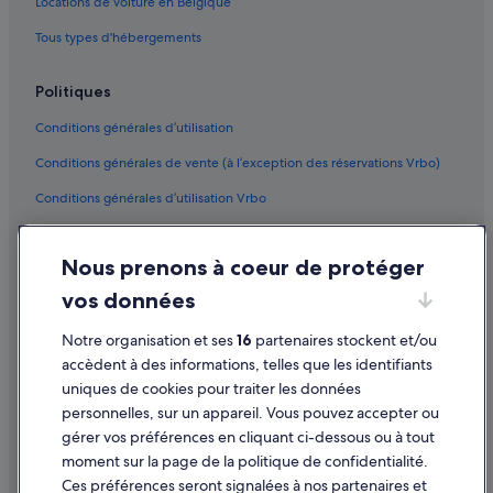
Locations de voiture en Belgique
Tous types d'hébergements
Politiques
Conditions générales d’utilisation
Conditions générales de vente (à l’exception des réservations Vrbo)
Conditions générales d’utilisation Vrbo
Accessibilité
Nous prenons à coeur de protéger
Protection des données
vos données
Cookies
Mentions légales / Nous contacter
Notre organisation et ses
16
partenaires stockent et/ou
accèdent à des informations, telles que les identifiants
Directives de contenu et signalement de contenus
uniques de cookies pour traiter les données
personnelles, sur un appareil. Vous pouvez accepter ou
Aide
gérer vos préférences en cliquant ci-dessous ou à tout
moment sur la page de la politique de confidentialité.
Assistance
Ces préférences seront signalées à nos partenaires et