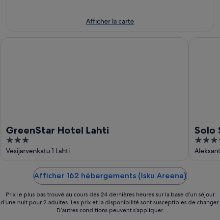
-
end,
9
14
Afficher la carte
août
août
-
GreenStar Hotel Lahti
Solo Sok
16
août
GreenStar Hotel Lahti
Solo
3
4
out
out
Vesijarvenkatu 1 Lahti
Aleksant
of
of
5
5
Afficher 162 hébergements (Isku Areena)
Prix le plus bas trouvé au cours des 24 dernières heures sur la base d’un séjour
d’une nuit pour 2 adultes. Les prix et la disponibilité sont susceptibles de changer.
D’autres conditions peuvent s’appliquer.