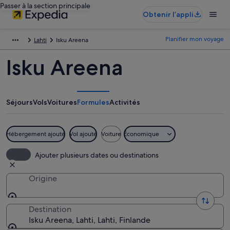
Passer à la section principale
Obtenir l’appli
Planifier mon voyage
Lahti
Isku Areena
Isku Areena
Séjours
Vols
Voitures
Formules
Activités
Hébergement ajouté
Vol ajouté
Voiture
Économique
Ajouter plusieurs dates ou destinations
Origine
Destination
Isku Areena, Lahti, Lahti, Finlande