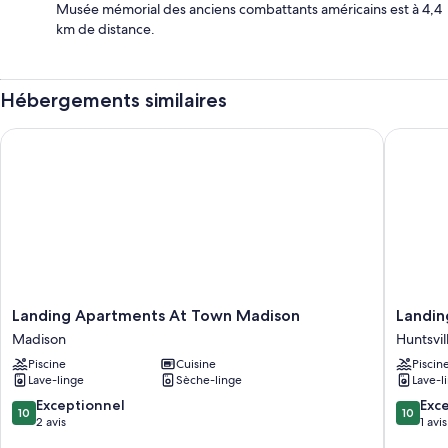
Musée mémorial des anciens combattants américains est à 4,4
km de distance.
Hébergements similaires
Landing Apartments At Town Madison
Landing 
Landing
Landing
Landing Apartments At Town Madison
Landin
Apartments
Furnish
Madison
Huntsvil
At
Apartme
Piscine
Cuisine
Piscin
Town
West
Lave-linge
Sèche-linge
Lave-l
Madison
Huntsvil
Madison
Huntsvil
10.0
10.0
Exceptionnel
Exc
10
10
sur
sur
2 avis
1 avis
10,
10,