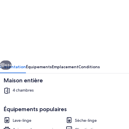
photos
de
l’hébergement
Oak
Glen
Huntsville
Rambler
cédent
Suivant
Retreat
43+
Présentation
Équipements
Emplacement
Conditions
Maison entière
4 chambres
Équipements populaires
Lave-linge
Sèche-linge
Intérieur