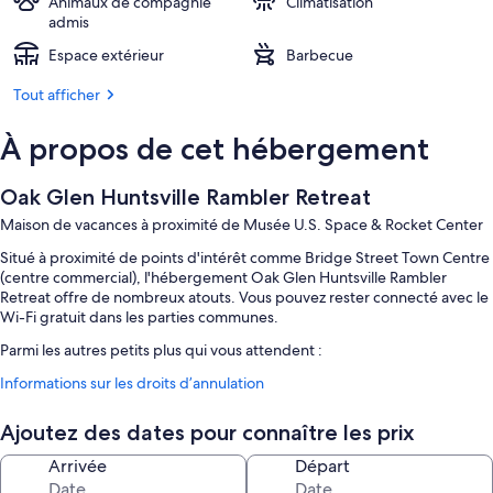
Animaux de compagnie
Climatisation
admis
Espace extérieur
Barbecue
Tout afficher
À propos de cet hébergement
Oak Glen Huntsville Rambler Retreat
Maison de vacances à proximité de Musée U.S. Space & Rocket Center
Situé à proximité de points d'intérêt comme Bridge Street Town Centre
(centre commercial), l'hébergement Oak Glen Huntsville Rambler
Retreat offre de nombreux atouts. Vous pouvez rester connecté avec le
Wi-Fi gratuit dans les parties communes.
Parmi les autres petits plus qui vous attendent :
Barbecues et hébergement non-fumeurs
Informations sur les droits d’annulation
Caractéristiques des chambres
Ajoutez des dates pour connaître les prix
Toutes les chambres bénéficient d'un ameublement personnalisé et
Arrivée
Départ
sont agrémentées de touches de confort comme un système de
réglage de la climatisation.