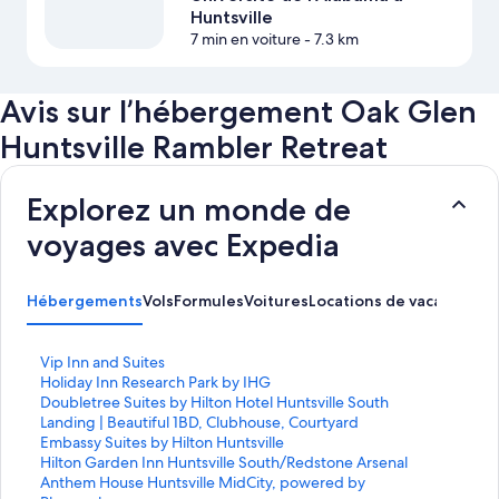
Huntsville
7 min en voiture
- 7.3 km
Avis sur l’hébergement Oak Glen
Huntsville Rambler Retreat
Explorez un monde de
voyages avec Expedia
Hébergements
Vols
Formules
Voitures
Locations de vacances
Ac
L
Vip Inn and Suites
i
L
Holiday Inn Research Park by IHG
e
i
L
Doubletree Suites by Hilton Hotel Huntsville South
n
e
i
L
Landing | Beautiful 1BD, Clubhouse, Courtyard
o
n
e
i
L
Embassy Suites by Hilton Huntsville
u
o
n
e
i
L
Hilton Garden Inn Huntsville South/Redstone Arsenal
v
u
o
n
e
i
L
Anthem House Huntsville MidCity, powered by