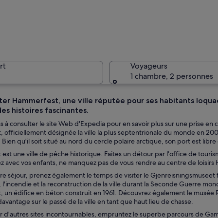
Une ville
rt
Voyageurs
1 chambre, 2 personnes
iter Hammerfest, une ville réputée pour ses habitants loqua
es histoires fascinantes.
Une ville
s à consulter le site Web d'Expedia pour en savoir plus sur une prise en
officiellement désignée la ville la plus septentrionale du monde en 2009. N
 Bien qu'il soit situé au nord du cercle polaire arctique, son port est libr
st une ville de pêche historique. Faites un détour par l'office de tourism
ux maisons aux couleurs vives et dont le rivage est rocheux.
z avec vos enfants, ne manquez pas de vous rendre au centre de loisirs
re séjour, prenez également le temps de visiter le Gjenreisningsmusee
, l'incendie et la reconstruction de la ville durant la Seconde Guerre mondi
 un édifice en béton construit en 1961. Découvrez également le musée R
vantage sur le passé de la ville en tant que haut lieu de chasse.
r d'autres sites incontournables, empruntez le superbe parcours de Ga