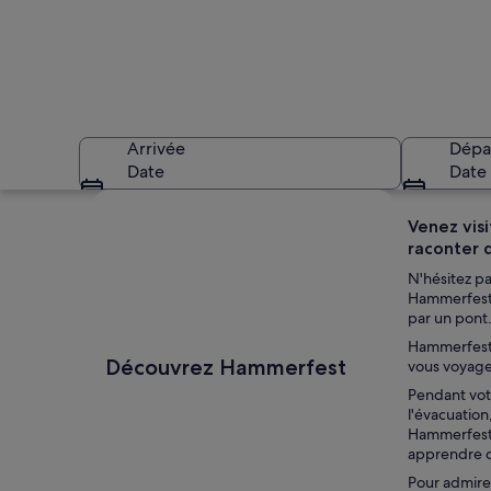
Arrivée
Dépa
Date
Date
Explorer la carte
Venez vis
raconter d
N'hésitez pa
Hammerfest, 
par un pont.
Hammerfest e
Une ville côtière a
Découvrez Hammerfest
vous voyage
Pendant vot
l'évacuation
Hammerfest,
apprendre da
Pour admire