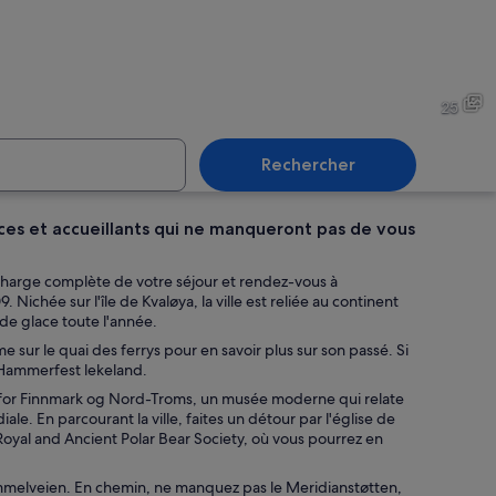
 côtière enneigée au coucher du soleil, avec un port tranquille et des montag
Un port avec des bateaux, de
25
Rechercher
ces et accueillants qui ne manqueront pas de vous
 côtière aux maisons aux couleurs vives, avec une église et des éoliennes en ar
Une colline verdoyante, avec 
 charge complète de votre séjour et rendez-vous à
ichée sur l'île de Kvaløya, la ville est reliée au continent
e de glace toute l'année.
e sur le quai des ferrys pour en savoir plus sur son passé. Si
 Hammerfest lekeland.
t for Finnmark og Nord-Troms, un musée moderne qui relate
ale. En parcourant la ville, faites un détour par l'église de
oyal and Ancient Polar Bear Society, où vous pourrez en
mmelveien. En chemin, ne manquez pas le Meridianstøtten,