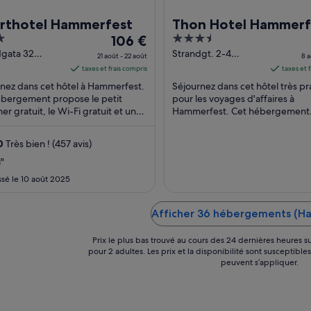
rthotel Hammerfest
Thon Hotel Hammerf
Le
3.5
106 €
prix
out
dgata 32
Strandgt. 2-4
21 août - 22 août
8 a
rfest
Hammerfest
est
of
taxes et frais compris
taxes et 
de 106 €
5
nez dans cet hôtel à Hammerfest.
Séjournez dans cet hôtel très pr
par
ébergement propose le petit
pour les voyages d'affaires à
er gratuit, le Wi-Fi gratuit et une
nuit
Hammerfest. Cet hébergement
ion ouverte 24 h/24. Des
propose le petit déjeuner gratui
du 21
ions ...
Fi gratuit et une réception ...
août
0
Très bien ! (457 avis)
au 22
"
août.
issé le 10 août 2025
Afficher 36 hébergements (H
Prix le plus bas trouvé au cours des 24 dernières heures su
pour 2 adultes. Les prix et la disponibilité sont susceptible
peuvent s’appliquer.