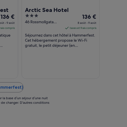
est
Arctic Sea Hotel
Le
3
Le
136 €
136 €
prix
out
prix
46 Rossmollgata
oût - 9 août
8 août - 9 août
Hammerfest Troms
est
of
est
frais compris
taxes et frais compris
og Finnmark
de 136 €
5
de 136 €
atique
Séjournez dans cet hôtel à Hammerfest.
par
par
Cet hébergement propose le Wi-Fi
nuit
gratuit, le petit déjeuner (en
nuit
t, le Wi-
supplément) et un service de ménage
du 8
du 8
quotidien. Des attractions ...
août
août
au 9
au 9
août.
août.
ammerfest)
r la base d’un séjour d’une nuit
s de changer. D’autres conditions