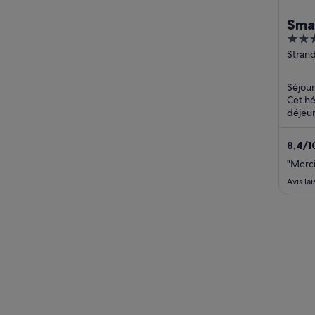
Sma
3
out
Stran
Hamme
of
5
Séjour
Cet h
déjeun
récept
attract
8,4
/
1
"Merci
Avis la