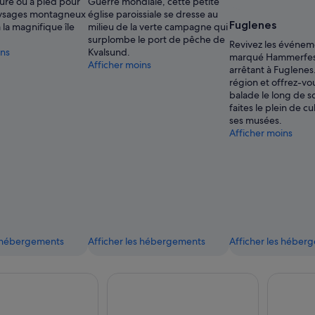
ture ou à pied pour
Guerre mondiale, cette petite
aysages montagneux
église paroissiale se dresse au
Fuglenes
 la magnifique île
milieu de la verte campagne qui
surplombe le port de pêche de
Revivez les événem
ins
Kvalsund.
marqué Hammerfes
Afficher moins
arrêtant à Fuglenes.
région et offrez-vo
balade le long de s
faites le plein de c
ses musées.
Afficher moins
s hébergements
Afficher les hébergements
Afficher les héber