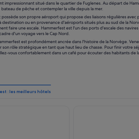
 impressionnant situé dans le quartier de Fuglenes. Au départ de Hamme
bateau de pêche et contempler la ville depuis la mer.
ossède son propre aéroport qui propose des liaisons régulières avec pl
 à destination ou en provenance d'aéroports situés plus au sud de la No
ent faire une escale. Hammerfest est l'un des ports d'escale des navires 
e cadre d'un voyage vers le Cap Nord.
Hammerfest est profondément ancrée dans l'histoire de la Norvège. Venez l
r son rôle stratégique en tant que haut lieu de chasse. Pour finir votre 
llez-vous confortablement dans un café pour écouter des habitants de la
t : les meilleurs hôtels
otel Hammerfest
Thon Hotel Hammerfest