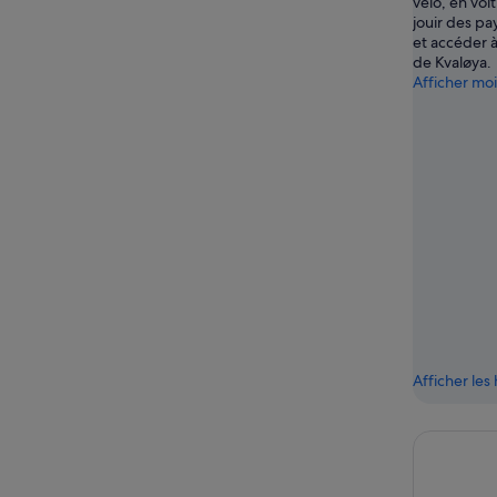
vélo, en voi
jouir des p
et accéder à
de Kvaløya.
Afficher mo
Afficher le