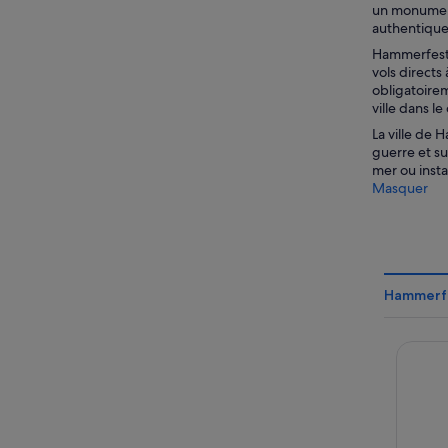
un monument
authentique 
Hammerfest p
vols directs
obligatoirem
ville dans l
La ville de 
guerre et su
mer ou insta
Masquer
Hammerfes
Smarth