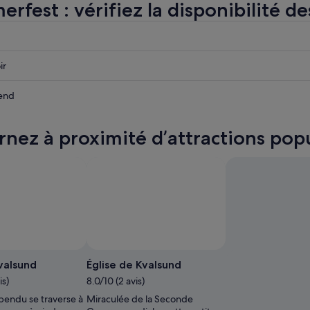
fest : vérifiez la disponibilité de
r
r
ir
est
r
end
est
rnez à proximité d’attractions po
est
valsund
Église de Kvalsund
is)
8.0/10 (2 avis)
pendu se traverse à
Miraculée de la Seconde