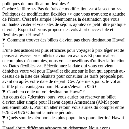
politiques de modification flexibles ?
Cochez le filtre << Pas de frais de modification >> à la section <<
Politiques de modification flexibles >> que vous trouverez à gauche
de l'écran. C'est très simple ! Mentionnez la destination que vous
souhaitez visiter et vos dates de séjour, ajoutez ce petit filtre pratique
et voilà, Expedia.fr vous propose des vols à prix accessible et
flexibles pour Hawaï !
Comment trouver des billets d'avion pas chers destination Hawaï
?
L'une des astuces les plus efficaces pour voyager à prix léger est de
penser à réserver vos billets d'avion en avance. Et pour réaliser
encore plus d'économies, nous vous conseillons d'utiliser la fonction
<< Dates flexibles >>. Sélectionnez la date qui vous convient,
dénichez votre vol pour Hawaï et cliquez sur le lien qui apparaît au-
dessus de la liste des résultats pour consulter les tarifs proposés peu
avant ou après votre date de départ. Ces 7,derniers jours, le vol au
tarif le plus avantageux pour Hawaï s'élevait à 926 €.
Combien coûte un vol destination Hawaï ?
Au cours des 7,derniers jours, vous auriez pu réserver un billet
d'avion aller simple pour Hawaï depuis Amsterdam (AMS) pour
seulement 600 €. Pour un aller-retour, vous auriez dû compter entre
926 € et 976 € durant la même période.
Quels sont les aéroports les plus populaires pour atterrir à Hawaï
?
Hawaï abrite différents aéroports où débarquer. Nous avons