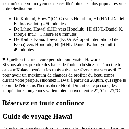
les durées de vol moyennes de ces itinéraires les plus populaires vers
votre destination :
De Kahului, Hawaï (OGG) vers Honolulu, HI (HNL-Daniel
K. Inouye Intl.) - 50,minutes
De Lihue, Hawaï (LIH) vers Honolulu, HI (HNL-Daniel K.
Inouye Intl.) - 1,heure et 8,minutes
De Kailua-Kona, Hawaï (KOA-Aéroport international de
Kona) vers Honolulu, HI (HNL-Daniel K. Inouye Intl.) -
49,minutes
Quelle est la meilleure période pour visiter Hawaï ?
Si vous aimez prendre des bains de foule, n'hésitez pas à mettre le
cap sur Kalaoa pendant les mois suivants : février, mars et avril. Et
pour avoir un maximum de chances de profiter du beau temps
durant votre périple, sillonnez Hawaï à partir du 20,juin, qui signe le
début de l'été dans l'hémisphère Nord. Durant cette période, les
températures moyennes varient bien souvent entre 25,ºC et 25,ºC.
Réservez en toute confiance
Guide de voyage Hawaï
Expedia propose des vols pour Hawaï afin de répondre aux besoins