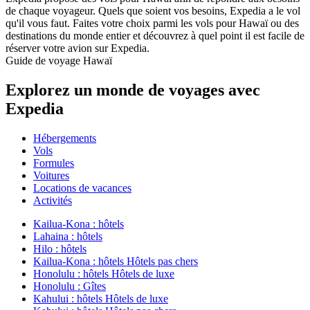
de chaque voyageur. Quels que soient vos besoins, Expedia a le vol
qu'il vous faut. Faites votre choix parmi les vols pour Hawaï ou des
destinations du monde entier et découvrez à quel point il est facile de
réserver votre avion sur Expedia.
Guide de voyage Hawaï
Explorez un monde de voyages avec
Expedia
Hébergements
Vols
Formules
Voitures
Locations de vacances
Activités
Kailua-Kona : hôtels
Lahaina : hôtels
Hilo : hôtels
Kailua-Kona : hôtels Hôtels pas chers
Honolulu : hôtels Hôtels de luxe
Honolulu : Gîtes
Kahului : hôtels Hôtels de luxe