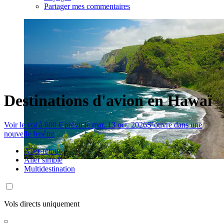
Partager mes commentaires
Destinations d'avion en Hawaï
Voir le vol à 600 € prévu le mar. 13 oct. 2026
S’ouvre dans une
nouvelle fenêtre
Aller-retour
Aller simple
Multidestination
Vols directs uniquement