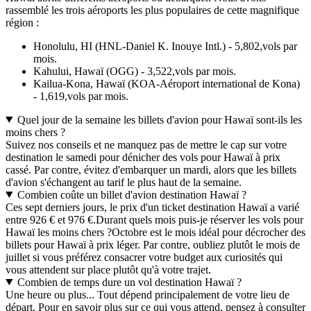
rassemblé les trois aéroports les plus populaires de cette magnifique
région :
Honolulu, HI (HNL-Daniel K. Inouye Intl.) - 5,802,vols par
mois.
Kahului, Hawaï (OGG) - 3,522,vols par mois.
Kailua-Kona, Hawaï (KOA-Aéroport international de Kona)
- 1,619,vols par mois.
Quel jour de la semaine les billets d'avion pour Hawaï sont-ils les
moins chers ?
Suivez nos conseils et ne manquez pas de mettre le cap sur votre
destination le samedi pour dénicher des vols pour Hawaï à prix
cassé. Par contre, évitez d'embarquer un mardi, alors que les billets
d'avion s'échangent au tarif le plus haut de la semaine.
Combien coûte un billet d'avion destination Hawaï ?
Ces sept derniers jours, le prix d'un ticket destination Hawaï a varié
entre 926 € et 976 €.
Durant quels mois puis-je réserver les vols pour
Hawaï les moins chers ?
Octobre est le mois idéal pour décrocher des
billets pour Hawaï à prix léger. Par contre, oubliez plutôt le mois de
juillet si vous préférez consacrer votre budget aux curiosités qui
vous attendent sur place plutôt qu'à votre trajet.
Combien de temps dure un vol destination Hawaï ?
Une heure ou plus... Tout dépend principalement de votre lieu de
départ. Pour en savoir plus sur ce qui vous attend, pensez à consulter