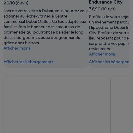
14
week-
Endurance City
9.0/10 (6 avis)
août
août
end
7.8/10 (10 avis)
Lors de votre visite à Dubaï, vous pourrez vous
-
prochain,
adonner au lèche-vitrines à Centre
Profitez de votre séjour
16
21
commercial Dubai Outlet. Ce lieu adapté aux
un événement particulie
août
août
familles fera le bonheur des amoureux de
Hippodrome Dubai Inte
-
promenade qui pourront se balader le long
City. Profitez de votre 
de ses berges, mais aussi des gourmands
23
lieu reposant pour déco
grâce à ses bistrots.
surprendre vos papilles
août
Afficher moins
restaurants.
Afficher moins
Afficher les hébergements
Afficher les hébergeme