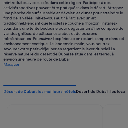
réintroduites avec succès dans cette région. Participez à des
activités sportives pouvant être pratiquées dans le désert. Attrapez
une planche de surf sur sable et dévalez les dunes pour atteindre le
fond de la vallée. Initiez-vous au tir à l'arc avec un arc
traditionnel.Pendant que le soleil se couche à l'horizon, installez-
vous dans une tente bédouine pour déguster un dîner composé de
viandes grillées, de pâtisseries arabes et de boissons
rafraîchissantes. Poursuivez l'expérience en restant camper dans cet
environnement exotique. Le lendemain matin, vous pourrez
savourer votre petit-déjeuner en regardant le lever du soleil.La
réserve naturelle du désert de Dubaï se situe dans les terres, à
environ une heure de route de Dubaï.
Masquer
Désert de Dubaï : les meilleurs hôtels
Désert de Dubaï : les loca
Atlantis, The Palm
Millennium 