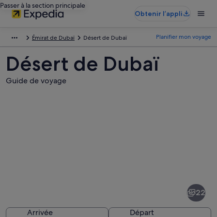
Passer à la section principale
Obtenir l’appli
Planifier mon voyage
Émirat de Dubaï
Désert de Dubaï
Désert de Dubaï
Guide de voyage
Photos
de
Désert
22
de
Dubaï
Arrivée
Départ