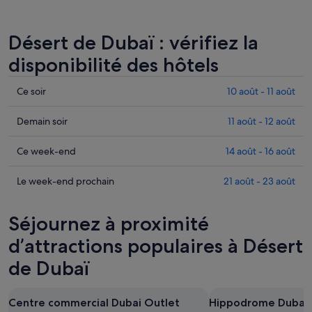
Désert de Dubaï : vérifiez la
disponibilité des hôtels
Consulter
Ce soir
10 août - 11 août
les
prix
Consulter
Demain soir
11 août - 12 août
à
les
Désert
prix
Consulter
Ce week-end
14 août - 16 août
de
à
les
Dubaï
Désert
prix
Consulter
Le week-end prochain
21 août - 23 août
pour
de
à
les
cette
Dubaï
Désert
prix
Séjournez à proximité
nuit,
pour
de
à
10
demain
Dubaï
Désert
d’attractions populaires à Désert
août
soir,
pour
de
de Dubaï
-
11
ce
Dubaï
11
août
week-
pour
août
-
end,
le
Centre commercial Dubai Outlet
Hippodrome Dubai I
12