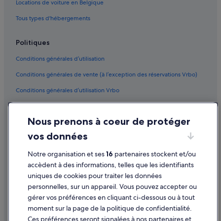
Locations de voiture en Belgique
Tous types d'hébergements
Politiques
Conditions générales d’utilisation
Conditions générales de vente (à l’exception des réservations Vrbo)
Conditions générales d’utilisation Vrbo
Accessibilité
Nous prenons à coeur de protéger
Protection des données
vos données
Cookies
Notre organisation et ses
16
partenaires stockent et/ou
Mentions légales / Nous contacter
accèdent à des informations, telles que les identifiants
Directives de contenu et signalement de contenus
uniques de cookies pour traiter les données
personnelles, sur un appareil. Vous pouvez accepter ou
Aide
gérer vos préférences en cliquant ci-dessous ou à tout
moment sur la page de la politique de confidentialité.
Assistance
Ces préférences seront signalées à nos partenaires et