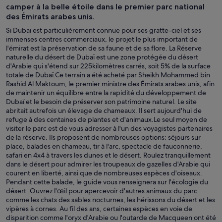
camper à la belle étoile dans le premier parc national
des Émirats arabes unis.
Si Dubaï est particulièrement connue pour ses gratte-ciel et ses
immenses centres commerciaux, le projet le plus important de
l'émirat est la préservation de sa faune et de sa flore. La Réserve
naturelle du désert de Dubaï est une zone protégée du désert
d'Arabie qui s'étend sur 225kilomètres carrés, soit 5% de la surface
totale de Dubaï.Ce terrain a été acheté par Sheikh Mohammed bin
Rashid Al Maktoum, le premier ministre des Émirats arabes unis, afin
de maintenir un équilibre entre la rapidité du développement de
Dubaï et le besoin de préserver son patrimoine naturel. Le site
abritait autrefois un élevage de chameaux. Il sert aujourd'hui de
refuge à des centaines de plantes et d'animaux.Le seul moyen de
visiter le parc est de vous adresser à l'un des voyagistes partenaires
de la réserve. Ils proposent de nombreuses options: séjours sur
place, balades en chameau, tir à l'arc, spectacle de fauconnerie,
safari en 4x4 à travers les dunes et le désert. Roulez tranquillement
dans le désert pour admirer les troupeaux de gazelles d'Arabie qui
courent en liberté, ainsi que de nombreuses espèces d'oiseaux.
Pendant cette balade, le guide vous renseignera sur l'écologie du
désert. Ouvrez l'œil pour apercevoir d'autres animaux du parc
comme les chats des sables nocturnes, les hérissons du désert et les
vipères à cornes. Au fil des ans, certaines espèces en voie de
disparition comme l'oryx d'Arabie ou l'outarde de Macqueen ont été