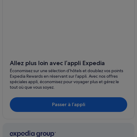
Centre commercial Ibn Battuta Mall
Parc aquatique Aquaventure
Parc aquatique Wild Wadi Water Park
Exposition universelle de 2020
Ski Dubai
Centre commercial Dubai Festival City Mall
City Walk
Allez plus loin avec l’appli Expedia
Plage de Jumeirah
Économisez sur une sélection d’hôtels et doublez vos points
Expedia Rewards en réservant sur l’appli. Avec nos offres
spéciales appli, économisez pour voyager plus et gérez le
tout où que vous soyez.
Passer à l’appli