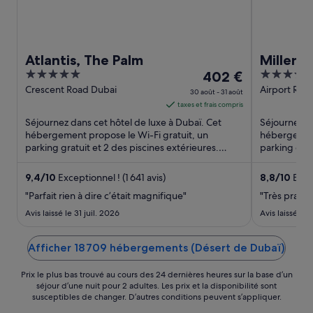
Atlantis, The Palm
Millenn
5
Le
4
402 €
out
prix
out
Crescent Road Dubai
Airport Roa
30 août - 31 août
Street Duba
of
est
of
taxes et frais compris
5
de 402 €
5
Séjournez dans cet hôtel de luxe à Dubaï. Cet
Séjournez da
par
hébergement propose le Wi-Fi gratuit, un
hébergement
parking gratuit et 2 des piscines extérieures.
nuit
parking grat
D'après les avis reçus, ...
complets. D'a
du 30
août
9,4
/
10
Exceptionnel ! (1 641 avis)
8,8
/
10
Excel
au 31
"Parfait rien à dire c’était magnifique"
"Très prati
août.
Avis laissé le 31 juil. 2026
Avis laissé le 
Afficher 18 709 hébergements (Désert de Dubaï)
Prix le plus bas trouvé au cours des 24 dernières heures sur la base d’un
séjour d’une nuit pour 2 adultes. Les prix et la disponibilité sont
susceptibles de changer. D’autres conditions peuvent s’appliquer.