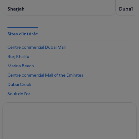
Sharjah
Dubaï
Sites d’intérêt
Centre commercial Dubai Mall
Burj Khalifa
Marina Beach
Centre commercial Mall of the Emirates
Dubai Creek
Souk de l'or
Centre commercial City Centre Deira
The Walk
Centre commercial Dubai Marina Mall
Souk Madinat Jumeirah