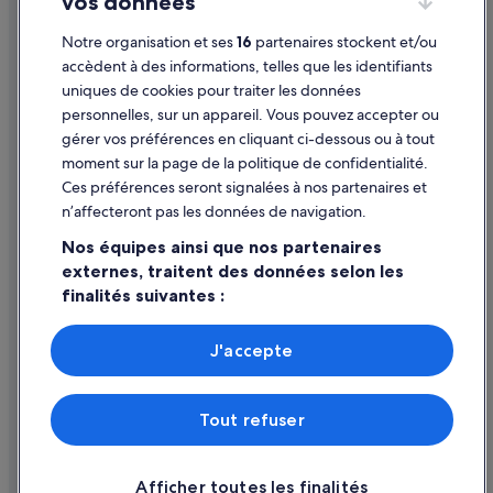
vos données
Cookies
Notre organisation et ses
16
partenaires stockent et/ou
Mentions légales / Nous contacter
accèdent à des informations, telles que les identifiants
Directives de contenu et signalement de contenus
uniques de cookies pour traiter les données
personnelles, sur un appareil. Vous pouvez accepter ou
Aide
gérer vos préférences en cliquant ci-dessous ou à tout
moment sur la page de la politique de confidentialité.
Assistance
Ces préférences seront signalées à nos partenaires et
Modifier ou annuler votre réservation
n’affecteront pas les données de navigation.
Processus et délais de remboursement
Nos équipes ainsi que nos partenaires
externes, traitent des données selon les
Réserver un vol en utilisant un crédit de la compagnie aérienne
finalités suivantes :
Documents de voyage internationaux
Utiliser des données de géolocalisation précises. Analyser
activement les caractéristiques de l’appareil pour
J'accepte
l’identification. Stocker et/ou accéder à des informations
sur un appareil. Publicités et contenu personnalisés,
mesure de performance des publicités et du contenu,
Expedia Inc. n'est pas responsable du contenu des sites Web externes.
Tout refuser
études d’audience et développement de services.
© 2026 Expedia, Inc., une entreprise d’Expedia Group. Tous droits
Liste de nos partenaires (fournisseurs)
réservés. Expedia et le logo Expedia sont des marques déposées ou des
marques commerciales d’Expedia, Inc.
Afficher toutes les finalités