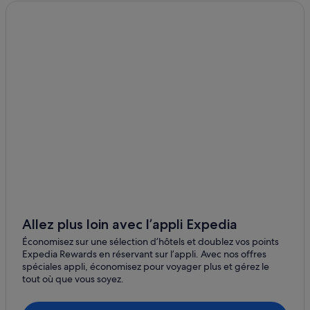
District de Tutong : hôtels
Bandar Seri Begawan : hôtels Hôtels pas chers
Bandar Seri Begawan : Motels
Bandar Seri Begawan : hôtels Hôtels de plage
Bandar Seri Begawan : Auberges de jeunesse
Seria : hôtels Hôtels avec restaurant
Bangar : hôtels
Belait : hôtels
Bandar Seri Begawan : Cabanes
Bandar Seri Begawan : hôtels Hôtels avec vue sur l’océan
Bandar Seri Begawan : Resort
Allez plus loin avec l’appli Expedia
Économisez sur une sélection d’hôtels et doublez vos points
Expedia Rewards en réservant sur l’appli. Avec nos offres
spéciales appli, économisez pour voyager plus et gérez le
tout où que vous soyez.