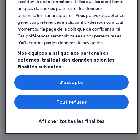
accèdent à des informations, telles que les identifiants
Directives de contenu et signalement de contenus
uniques de cookies pour traiter les données
personnelles, sur un appareil. Vous pouvez accepter ou
Aide
gérer vos préférences en cliquant ci-dessous ou à tout
moment sur la page de la politique de confidentialité.
Assistance
Ces préférences seront signalées à nos partenaires et
Modifier ou annuler votre réservation
n’affecteront pas les données de navigation.
Processus et délais de remboursement
Nos équipes ainsi que nos partenaires
externes, traitent des données selon les
Réserver un vol en utilisant un crédit de la compagnie aérienne
finalités suivantes :
Documents de voyage internationaux
Utiliser des données de géolocalisation précises. Analyser
activement les caractéristiques de l’appareil pour
J'accepte
l’identification. Stocker et/ou accéder à des informations
sur un appareil. Publicités et contenu personnalisés,
mesure de performance des publicités et du contenu,
Expedia Inc. n'est pas responsable du contenu des sites Web externes.
Tout refuser
études d’audience et développement de services.
© 2026 Expedia, Inc., une entreprise d’Expedia Group. Tous droits
réservés. Expedia et le logo Expedia sont des marques déposées ou des
Liste de nos partenaires (fournisseurs)
marques commerciales d’Expedia, Inc.
Afficher toutes les finalités