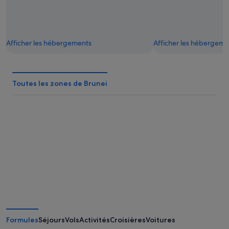
Afficher les hébergements
Afficher les hébergeme
Toutes les zones de Brunei
Formules
Séjours
Vols
Activités
Croisières
Voitures