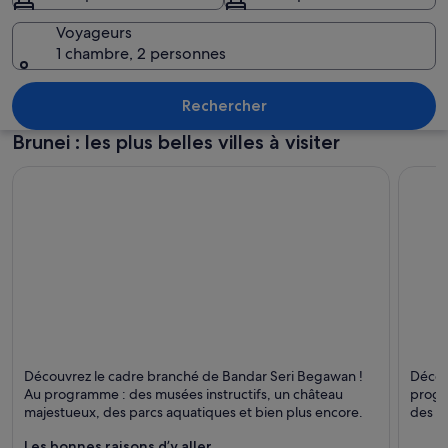
Voyageurs
1 chambre, 2 personnes
Une magnifique mosquée surmontée d’u
Rechercher
Brunei : les plus belles villes à visiter
Bandar Seri Begawan
Jerud
Découvrez le cadre branché de Bandar Seri Begawan !
Décou
Marche, Excursions et Musées
Relaxa
Au programme : des musées instructifs, un château
progr
majestueux, des parcs aquatiques et bien plus encore.
des sp
Les bonnes raisons d’y aller