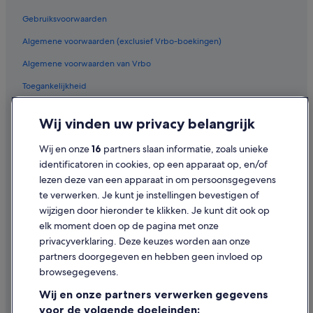
Gebruiksvoorwaarden
Algemene voorwaarden (exclusief Vrbo-boekingen)
Algemene voorwaarden van Vrbo
Toegankelijkheid
Privacy
Wij vinden uw privacy belangrijk
Cookies
Wij en onze
16
partners slaan informatie, zoals unieke
Juridische informatie/Contact
identificatoren in cookies, op een apparaat op, en/of
Inhoudsrichtlijnen en inhoud rapporteren
lezen deze van een apparaat in om persoonsgegevens
te verwerken. Je kunt je instellingen bevestigen of
Hulp
wijzigen door hieronder te klikken. Je kunt dit ook op
elk moment doen op de pagina met onze
Ondersteuning
privacyverklaring. Deze keuzes worden aan onze
Je boeking wijzigen of annuleren
partners doorgegeven en hebben geen invloed op
browsegegevens.
Restitutieproces en tijdsbestek
Wij en onze partners verwerken gegevens
Boek een vlucht met airlinetegoed
voor de volgende doeleinden: