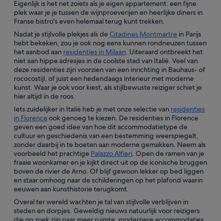
Eigenlijk is het net zoiets als je eigen appartement: een fijne
plek waar je je tussen de wijnproeverijen en heerlijke diners in
Franse bistro's even helemaal terug kunt trekken.
Nadat je stijlvolle plekjes als de
Citadines Montmartre
in Parijs
hebt bekeken, zou je ook nog eens kunnen rondneuzen tussen
het aanbod aan
residenties in Milaan
. Uiteraard ontbreekt het
niet aan hippe adresjes in de coolste stad van Italië. Veel van
deze residenties zijn voorzien van een inrichting in Bauhaus- of
rococostijl, of juist een hedendaags interieur met moderne
kunst. Waar je ook voor kiest, als stijlbewuste reiziger schiet je
hier altijd in de roos.
Iets zuidelijker in Italië heb je met onze selectie van
residenties
in Florence
ook genoeg te kiezen. De residenties in Florence
geven een goed idee van hoe dit accommodatietype de
cultuur en geschiedenis van een bestemming weerspiegelt,
zonder daarbij in te boeten aan moderne gemakken. Neem als
voorbeeld het prachtige
Palazzo Alfieri
. Open de ramen van je
fraaie woonkamer en je kijkt direct uit op de iconische bruggen
boven de rivier de Arno. Of blijf gewoon lekker op bed liggen
en staar omhoog naar de schilderingen op het plafond waarin
eeuwen aan kunsthistorie terugkomt.
Overal ter wereld wachten je tal van stijlvolle verblijven in
steden en dorpjes. Geweldig nieuws natuurlijk voor reizigers
die op zoek zijn naar meer ruimte, modernere accommodaties