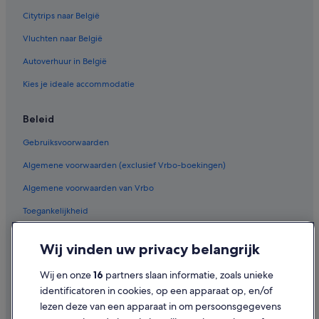
Citytrips naar België
Vluchten naar België
Autoverhuur in België
Kies je ideale accommodatie
Beleid
Gebruiksvoorwaarden
Algemene voorwaarden (exclusief Vrbo-boekingen)
Algemene voorwaarden van Vrbo
Toegankelijkheid
Privacy
Wij vinden uw privacy belangrijk
Cookies
Wij en onze
16
partners slaan informatie, zoals unieke
Juridische informatie/Contact
identificatoren in cookies, op een apparaat op, en/of
Inhoudsrichtlijnen en inhoud rapporteren
lezen deze van een apparaat in om persoonsgegevens