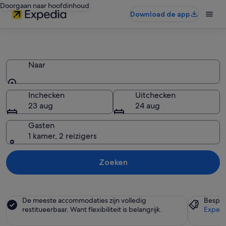
Doorgaan naar hoofdinhoud
Download de app
Residenties
Naar
Naar
Inchecken
Uitchecken
23 aug
24 aug
Gasten
1 kamer, 2 reizigers
Zoeken
De meeste accommodaties zijn volledig
Bespaa
restitueerbaar. Want flexibiliteit is belangrijk.
Expedi