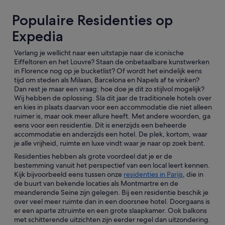
Populaire Residenties op
Expedia
Verlang je wellicht naar een uitstapje naar de iconische
Eiffeltoren en het Louvre? Staan de onbetaalbare kunstwerken
in Florence nog op je bucketlist? Of wordt het eindelijk eens
tijd om steden als Milaan, Barcelona en Napels af te vinken?
Dan rest je maar een vraag: hoe doe je dit zo stijlvol mogelijk?
Wij hebben de oplossing. Sla dit jaar de traditionele hotels over
en kies in plaats daarvan voor een accommodatie die niet alleen
ruimer is, maar ook meer allure heeft. Met andere woorden, ga
eens voor een residentie. Dit is enerzijds een beheerde
accommodatie en anderzijds een hotel. De plek, kortom, waar
je alle vrijheid, ruimte en luxe vindt waar je naar op zoek bent.
Residenties hebben als grote voordeel dat je er de
bestemming vanuit het perspectief van een local leert kennen.
Kijk bijvoorbeeld eens tussen onze
residenties in Parijs
, die in
de buurt van bekende locaties als Montmartre en de
meanderende Seine zijn gelegen. Bij een residentie beschik je
over veel meer ruimte dan in een doorsnee hotel. Doorgaans is
er een aparte zitruimte en een grote slaapkamer. Ook balkons
met schitterende uitzichten zijn eerder regel dan uitzondering.