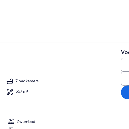
Video van a
Vo
Interieur
ligt op het strand, ligstoelen
7 badkamers
557 m²
Zwembad