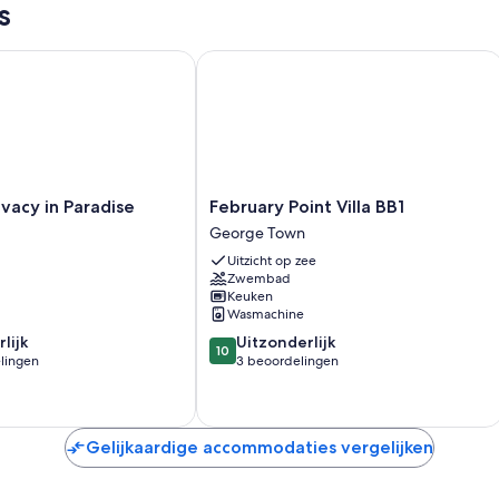
s
front, Pool/Hot Tub, Concierge
cy in Paradise
February Point Villa BB1
February
ivacy in Paradise
February Point Villa BB1
Point
George Town
Villa
Uitzicht op zee
BB1
Zwembad
George
Keuken
Town
Wasmachine
10.0
lijk
Uitzonderlijk
10
van
lingen
3 beoordelingen
10,
Uitzonderlijk,
3
n
beoordelingen
Gelijkaardige accommodaties vergelijken