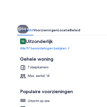
this
in
Exuma!
Brand
54+
New
Overzicht
Voorzieningen
Locatie
Beleid
on
Beoordelingen
Uitzonderlijk
10
protected
10 op 10 –
Alle 57 beoordelingen bekijken
sand
bar
Gehele woning
Accommodatie 
7 slaapkamers
Max. aantal: 14
Populaire voorzieningen
Uitzicht op zee