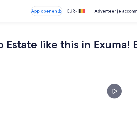
•
App openen
EUR
Adverteer je accom
 Estate like this in Exuma