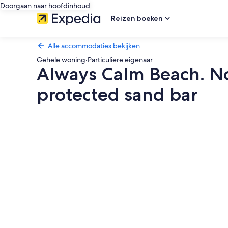
Doorgaan naar hoofdinhoud
Reizen boeken
Alle accommodaties bekijken
Gehele woning
·
Particuliere eigenaar
Always Calm Beach. No
protected sand bar
Fotogalerie
voor
Always
Calm
Beach.
No
Estate
like