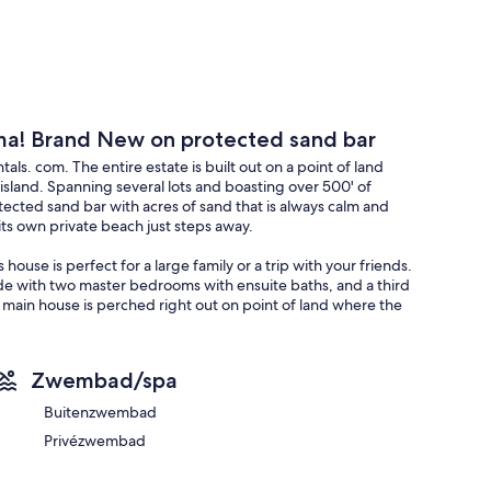
uma! Brand New on protected sand bar
als. com. The entire estate is built out on a point of land
 island. Spanning several lots and boasting over 500' of
tected sand bar with acres of sand that is always calm and
its own private beach just steps away.
house is perfect for a large family or a trip with your friends.
ide with two master bedrooms with ensuite baths, and a third
 main house is perched right out on point of land where the
 is breathtaking. The sunrise cottage, has two bedrooms,
s perched right on the edge of sand bar with an amazing
 Island. The Sunset Cottage has the same two bedroom, two
Zwembad/spa
 of the ocean facing west towards Sugar Beach. A few palm
goon cove. The three buildings and the oceanfront pool are
Buitenzwembad
ivacy. The entire property is comprised of 7 bedrooms, 7
Privézwembad
 on the nicest lot in Exuma. The protected cove makes a
 is always calm. Great internet, RO water throughout the
...we got your perfect vacation experience covered!