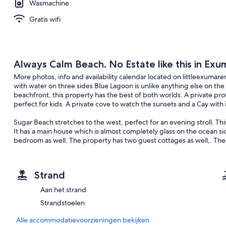
Wasmachine
Gratis wifi
Always Calm Beach. No Estate like this in Ex
More photos, info and availability calendar located on littleexumarent
with water on three sides Blue Lagoon is unlike anything else on the
beachfront, this property has the best of both worlds. A private pro
perfect for kids. A private cove to watch the sunsets and a Cay with 
Sugar Beach stretches to the west, perfect for an evening stroll. This 
It has a main house which is almost completely glass on the ocean s
bedroom as well. The property has two guest cottages as well,. The
ocean meets the lagoon and the lapping water and the magical view
two full baths, a living area and kitchenette. The Sunrise Cottage i
private deck and a few yards from the most beautiful beach on the
Strand
bath, living and kitchenette layout as well. It is right on the edge
trees are the only thing between this cottage and the protected La
Aan het strand
all connected by paths which are close together yet unparalleled pr
Strandstoelen
bathrooms, a three sided glass great room, state of the art kitchen
perfect spot for anchoring a boat as even in strong winds, that area
Alle accommodatievoorzieningen bekijken
property and a diesel back up generator should power every go out