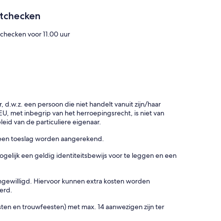
itchecken
tchecken voor 11.00 uur
d.w.z. een persoon die niet handelt vanuit zijn/haar
, met inbegrip van het herroepingsrecht, is niet van
eid van de particuliere eigenaar.
 een toeslag worden aangerekend.
ogelijk een geldig identiteitsbewijs voor te leggen en een
ingewilligd. Hiervoor kunnen extra kosten worden
erd.
sten en trouwfeesten) met max. 14 aanwezigen zijn ter