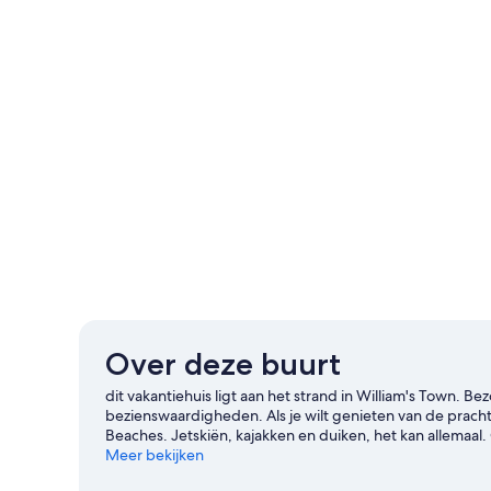
Over deze buurt
dit vakantiehuis ligt aan het strand in William's Town.
bezienswaardigheden. Als je wilt genieten van de pracht
Beaches. Jetskiën, kajakken en duiken, het kan allemaal
onze reisgids voor William's Town
Meer bekijken