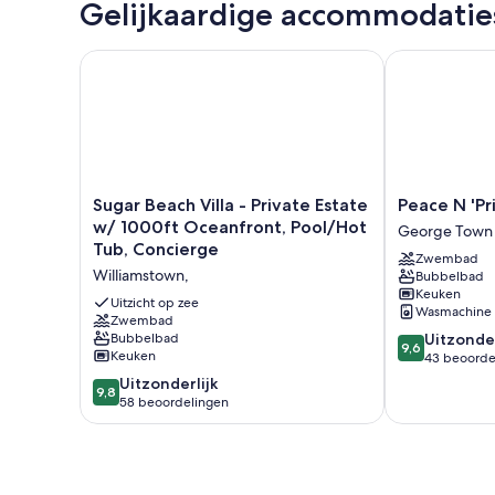
Gelijkaardige accommodatie
Sugar Beach Villa - Private Estate w/ 1000ft Ocean
Peace N 'Priva
Sugar
Peace
Sugar Beach Villa - Private Estate
Peace N 'Pr
Beach
N
w/ 1000ft Oceanfront, Pool/Hot
George Town
Villa
'Privacy
Tub, Concierge
Zwembad
-
in
Williamstown,
Bubbelbad
Private
Paradise
Keuken
Estate
George
Uitzicht op zee
Wasmachine
w/
Zwembad
Town
9.6
Bubbelbad
Uitzonder
1000ft
9,6
Keuken
van
43 beoorde
Oceanfront,
10,
Pool/Hot
9.8
Uitzonderlijk
9,8
Uitzonderlijk,
Tub,
van
58 beoordelingen
43
Concierge
10,
beoordelinge
Williamstown,
Uitzonderlijk,
58
beoordelingen