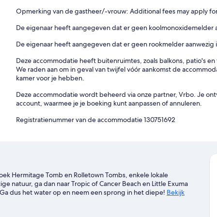
Opmerking van de gastheer/-vrouw: Additional fees may apply for
De eigenaar heeft aangegeven dat er geen koolmonoxidemelder aa
De eigenaar heeft aangegeven dat er geen rookmelder aanwezig i
Deze accommodatie heeft buitenruimtes, zoals balkons, patio's en te
We raden aan om in geval van twijfel vóór aankomst de accommodat
kamer voor je hebben.
Deze accommodatie wordt beheerd via onze partner, Vrbo. Je ontv
account, waarmee je je boeking kunt aanpassen of annuleren.
Registratienummer van de accommodatie 130751692
 Bezoek Hermitage Tomb en Rolletown Tombs, enkele lokale
ige natuur, ga dan naar Tropic of Cancer Beach en Little Exuma
. Ga dus het water op en neem een sprong in het diepe!
Bekijk