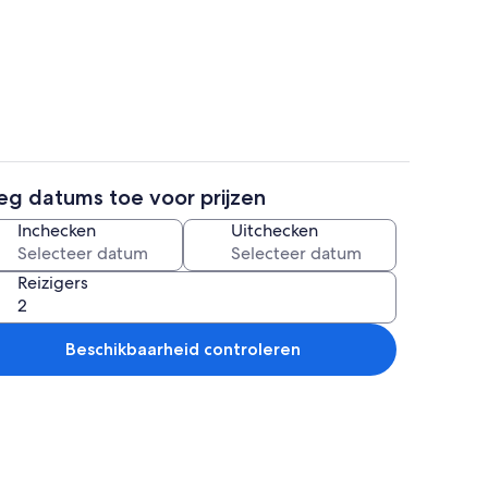
Terrein van de accommodatie
ccommodatie
eg datums toe voor prijzen
Een buitenzwembad
Inchecken
Uitchecken
Reizigers
Beschikbaarheid controleren