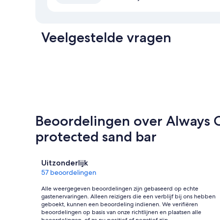
Veelgestelde vragen
Beoordelingen over Always C
protected sand bar
Beoordelingen
Uitzonderlijk
57 beoordelingen
Alle weergegeven beoordelingen zijn gebaseerd op echte
gastenervaringen. Alleen reizigers die een verblijf bij ons hebben
geboekt, kunnen een beoordeling indienen. We verifiëren
beoordelingen op basis van onze richtlijnen en plaatsen alle
beoordelingen, of ze nu positief of negatief zijn.