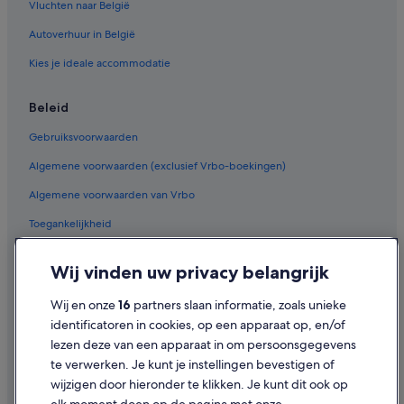
Vluchten naar België
Autoverhuur in België
Kies je ideale accommodatie
Beleid
Gebruiksvoorwaarden
Algemene voorwaarden (exclusief Vrbo-boekingen)
Algemene voorwaarden van Vrbo
Toegankelijkheid
Privacy
Wij vinden uw privacy belangrijk
Cookies
Wij en onze
16
partners slaan informatie, zoals unieke
Juridische informatie/Contact
identificatoren in cookies, op een apparaat op, en/of
Inhoudsrichtlijnen en inhoud rapporteren
lezen deze van een apparaat in om persoonsgegevens
te verwerken. Je kunt je instellingen bevestigen of
Hulp
wijzigen door hieronder te klikken. Je kunt dit ook op