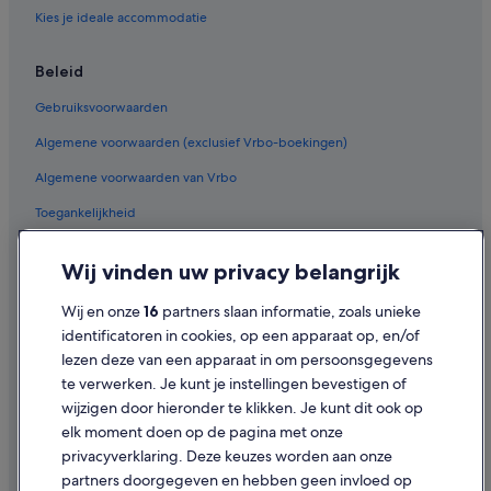
Kies je ideale accommodatie
Beleid
Gebruiksvoorwaarden
Algemene voorwaarden (exclusief Vrbo-boekingen)
Algemene voorwaarden van Vrbo
Toegankelijkheid
Privacy
Wij vinden uw privacy belangrijk
Cookies
Wij en onze
16
partners slaan informatie, zoals unieke
Juridische informatie/Contact
identificatoren in cookies, op een apparaat op, en/of
Inhoudsrichtlijnen en inhoud rapporteren
lezen deze van een apparaat in om persoonsgegevens
te verwerken. Je kunt je instellingen bevestigen of
Hulp
wijzigen door hieronder te klikken. Je kunt dit ook op
elk moment doen op de pagina met onze
Ondersteuning
privacyverklaring. Deze keuzes worden aan onze
Je boeking wijzigen of annuleren
partners doorgegeven en hebben geen invloed op