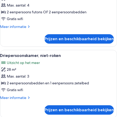
(Japanese
Twin
Max. aantal: 4
Style)
kamer,
2 eenpersoons futons OF 2 eenpersoonsbedden
niet-
Gratis wifi
roken
Meer
Meer informatie
laden
details
over
Prijzen en beschikbaarheid bekijken
Traditionele
Twin
kamer,
Alle
Een binnenzwembad met ligbedden, p
3
niet-
Driepersoonskamer, niet-roken
foto's
roken
Uitzicht op het meer
voor
28 m²
Driepersoonskamer,
niet-
Max. aantal: 3
roken
2 eenpersoonsbedden en 1 eenpersoons zetelbed
laden
Gratis wifi
Meer
Meer informatie
details
over
Prijzen en beschikbaarheid bekijken
Driepersoonskamer,
niet-