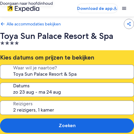
Doorgaan naar hoofdinhoud
Download de app
Alle accommodaties bekijken
Toya Sun Palace Resort & Spa
4.0-
sterrenaccommodatie
Kies datums om prijzen te bekijken
Waar wil je naartoe?
Datums
Reizigers
Zoeken