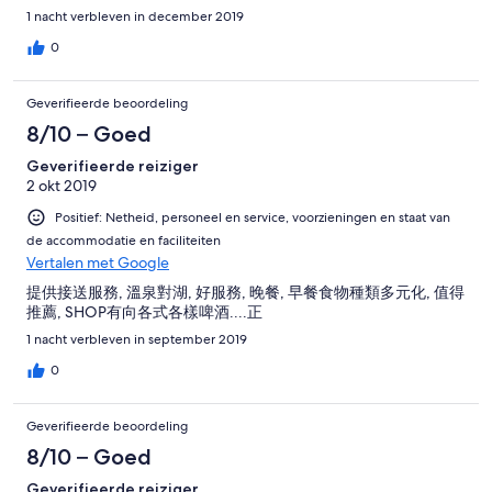
1 nacht verbleven in december 2019
0
Geverifieerde beoordeling
8/10 – Goed
Geverifieerde reiziger
2 okt 2019
Positief: Netheid, personeel en service, voorzieningen en staat van
de accommodatie en faciliteiten
Vertalen met Google
提供接送服務, 溫泉對湖, 好服務, 晚餐, 早餐食物種類多元化, 值得
推薦, SHOP有向各式各樣啤酒....正
1 nacht verbleven in september 2019
0
Geverifieerde beoordeling
8/10 – Goed
Geverifieerde reiziger