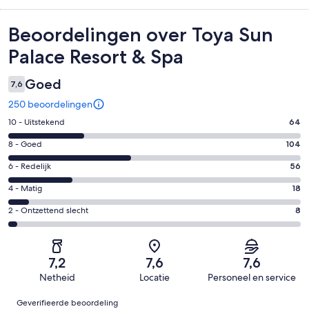
Beoordelingen
Beoordelingen over Toya Sun
Palace Resort & Spa
Goed
7,6
250 beoordelingen
Gastenscore:
10 - Uitstekend
64
10
Gastenscore:
8 - Goed
104
-
8
Uitstekend.
Gastenscore:
6 - Redelijk
56
-
64
6
Goed.
Gastenscore:
4 - Matig
18
van
-
104
4
250
Redelijk.
Gastenscore:
2 - Ontzettend slecht
8
van
-
beoordelingen
56
2
250
Matig.
van
-
beoordelingen
18
250
Ontzettend
van
7,2
7,6
7,6
beoordelingen
slecht.
250
Netheid
Locatie
Personeel en service
8
beoordelingen
Beoordelingen
van
Geverifieerde beoordeling