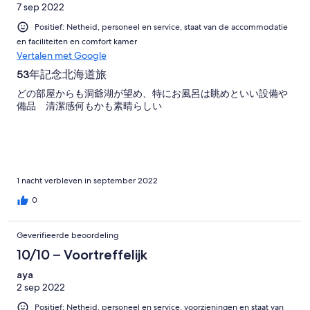
7 sep 2022
Positief: Netheid, personeel en service, staat van de accommodatie
en faciliteiten en comfort kamer
Vertalen met Google
53年記念北海道旅
どの部屋からも洞爺湖が望め、特にお風呂は眺めといい設備や
備品 清潔感何もかも素晴らしい
1 nacht verbleven in september 2022
0
Geverifieerde beoordeling
10/10 – Voortreffelijk
aya
2 sep 2022
Positief: Netheid, personeel en service, voorzieningen en staat van