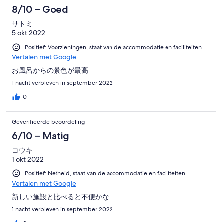
250
8/10 – Goed
beoordelingen
サトミ
5 okt 2022
Positief: Voorzieningen, staat van de accommodatie en faciliteiten
Vertalen met Google
お風呂からの景色が最高
1 nacht verbleven in september 2022
0
Geverifieerde beoordeling
6/10 – Matig
コウキ
1 okt 2022
Positief: Netheid, staat van de accommodatie en faciliteiten
Vertalen met Google
新しい施設と比べると不便かな
1 nacht verbleven in september 2022