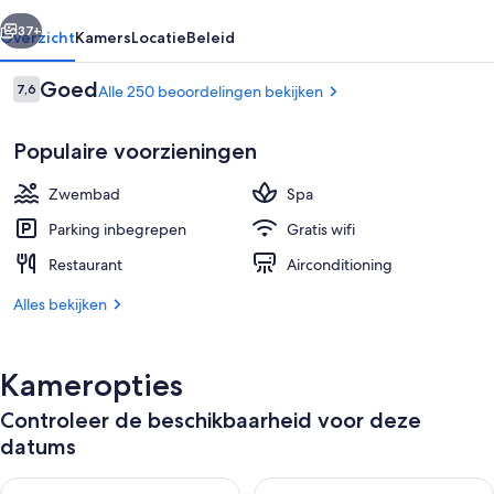
Spa
rige
Volgende
37+
Overzicht
Kamers
Locatie
Beleid
Beoordelingen
Goed
7,6
Alle 250 beoordelingen bekijken
7,6 op 10 –
Populaire voorzieningen
Zwembad
Spa
Parking inbegrepen
Gratis wifi
Restaurant
Airconditioning
Lobby
Alles bekijken
Kameropties
Controleer de beschikbaarheid voor deze
datums
De beschikbaarheid controleren voor vanavond aug 9 - aug 1
De beschikbaarheid controler