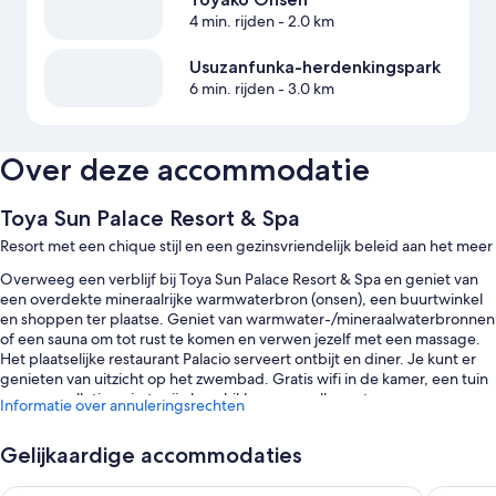
4 min. rijden
- 2.0 km
Usuzanfunka-herdenkingspark
6 min. rijden
- 3.0 km
Over deze accommodatie
Toya Sun Palace Resort & Spa
Resort met een chique stijl en een gezinsvriendelijk beleid aan het meer
Overweeg een verblijf bij Toya Sun Palace Resort & Spa en geniet van
een overdekte mineraalrijke warmwaterbron (onsen), een buurtwinkel
en shoppen ter plaatse. Geniet van warmwater-/mineraalwaterbronnen
of een sauna om tot rust te komen en verwen jezelf met een massage.
Het plaatselijke restaurant Palacio serveert ontbijt en diner. Je kunt er
genieten van uitzicht op het zwembad. Gratis wifi in de kamer, een tuin
en een spelletjesruimte zijn beschikbaar voor alle gasten.
Informatie over annuleringsrechten
Er zijn ook voordelen, zoals:
Gelijkaardige accommodaties
Een binnenzwembad en een kinderzwembad met een
waterglijbaan