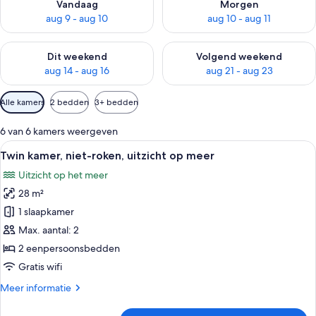
Vandaag
Morgen
aug 9 - aug 10
aug 10 - aug 11
De beschikbaarheid controleren voor dit weekend aug 14 - au
De beschikbaarheid controler
Dit weekend
Volgend weekend
aug 14 - aug 16
aug 21 - aug 23
Beschikbare
Alle kamers
2 bedden
3+ bedden
filters
voor
6 van 6 kamers weergeven
kamers
Alle
Een hotelkamer met twee bedden, een b
5
Twin kamer, niet-roken, uitzicht op meer
foto's
Uitzicht op het meer
voor
28 m²
Twin
kamer,
1 slaapkamer
niet-
Max. aantal: 2
roken,
2 eenpersoonsbedden
uitzicht
Gratis wifi
op
Meer
Meer informatie
meer
details
laden
over