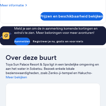
Meer
Meer informatie
details
over
Prijzen en beschikbaarheid bekijken
Kamer
Meld je aan om de in aanmerking komende kortingen en
extra's te zien. Meer beloningen voor meer avonturen!
Aanmelden
Registreer je nu, gratis en voor niets
Over deze buurt
Toya Sun Palace Resort & Spa ligt in een landelijke omgeving en
aan het water in Sobetsu. Bezoek enkele lokale
bezienswaardigheden, zoals Zenko-ji-tempel en Hakucho-
brug. Daarnaast kun je ook de plaatselijke attracties, zoals
Meer bekijken
Rusutsu Resort en Sobetsujohokanai een bezoekje brengen.
Reis je met kinderen? Overweeg dan Bosmuseum van Toyako
en Koganeyu.
Bekijk onze reisgids voor Sobetsu
Meer resorts in Sobetsu