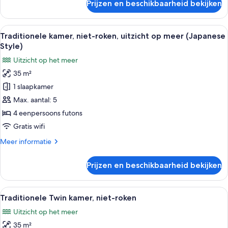
Prijzen en beschikbaarheid bekijken
Twin
kamer,
niet-
Alle
Een traditionele Japanse kamer met tat
6
roken,
Traditionele kamer, niet-roken, uitzicht op meer (Japanese
foto's
uitzicht
Style)
op
voor
Uitzicht op het meer
meer
Traditionele
35 m²
kamer,
1 slaapkamer
niet-
roken,
Max. aantal: 5
uitzicht
4 eenpersoons futons
op
Gratis wifi
meer
Meer
Meer informatie
(Japanese
details
Style)
over
Prijzen en beschikbaarheid bekijken
Traditionele
laden
kamer,
niet-
Alle
Een hotelkamer met twee bedden, een b
5
roken,
Traditionele Twin kamer, niet-roken
foto's
uitzicht
Uitzicht op het meer
op
voor
meer
35 m²
Traditionele