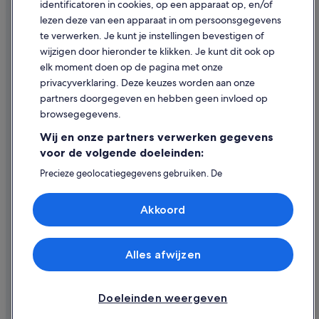
identificatoren in cookies, op een apparaat op, en/of
Inhoudsrichtlijnen en inhoud rapporteren
lezen deze van een apparaat in om persoonsgegevens
te verwerken. Je kunt je instellingen bevestigen of
Hulp
wijzigen door hieronder te klikken. Je kunt dit ook op
elk moment doen op de pagina met onze
Ondersteuning
privacyverklaring. Deze keuzes worden aan onze
Je boeking wijzigen of annuleren
partners doorgegeven en hebben geen invloed op
browsegegevens.
Restitutieproces en tijdsbestek
Wij en onze partners verwerken gegevens
Boek een vlucht met airlinetegoed
voor de volgende doeleinden:
Internationale reisdocumenten
Precieze geolocatiegegevens gebruiken. De
apparaatkenmerken actief scannen ter identificatie.
Informatie op een apparaat opslaan en/of openen.
Akkoord
Gepersonaliseerde advertenties en content, advertentie-
en contentmetingen, doelgroepenonderzoek en
ontwikkeling van diensten.
Expedia, Inc. is niet verantwoordelijk voor de inhoud op externe
websites.
Partnerlijst (derden)
Alles afwijzen
© 2026 Expedia, Inc. - een bedrijf van Expedia Group. Alle rechten
voorbehouden. Expedia en het Expedia-logo zijn handelsmerken of
geregistreerde handelsmerken van Expedia, Inc.
Doeleinden weergeven