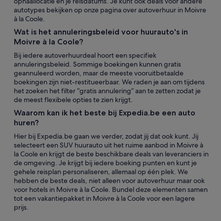
ophaallocatie en je reisdatums. Je kunt ook deals voor andere
autotypes bekijken op onze pagina over autoverhuur in Moivre
à la Coole.
Wat is het annuleringsbeleid voor huurauto's in
Moivre à la Coole?
Bij iedere autoverhuurdeal hoort een specifiek
annuleringsbeleid. Sommige boekingen kunnen gratis
geannuleerd worden, maar de meeste vooruitbetaalde
boekingen zijn niet-restitueerbaar. We raden je aan om tijdens
het zoeken het filter “gratis annulering” aan te zetten zodat je
de meest flexibele opties te zien krijgt.
Waarom kan ik het beste bij Expedia.be een auto
huren?
Hier bij Expedia.be gaan we verder, zodat jij dat ook kunt. Jij
selecteert een SUV huurauto uit het ruime aanbod in Moivre à
la Coole en krijgt de beste beschikbare deals van leveranciers in
de omgeving. Je krijgt bij iedere boeking punten en kunt je
gehele reisplan personaliseren, allemaal op één plek. We
hebben de beste deals, niet alleen voor autoverhuur maar ook
voor hotels in Moivre à la Coole. Bundel deze elementen samen
tot een vakantiepakket in Moivre à la Coole voor een lagere
prijs.