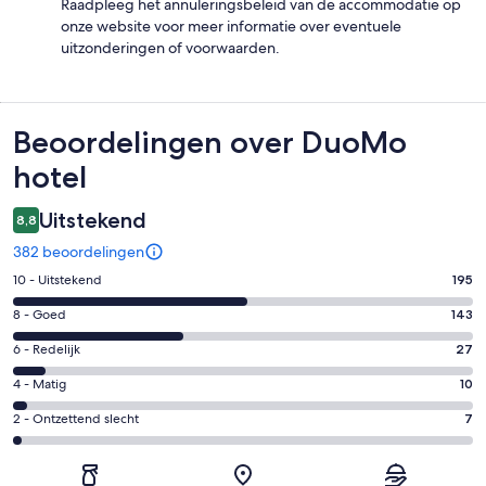
Raadpleeg het annuleringsbeleid van de accommodatie op
onze website voor meer informatie over eventuele
uitzonderingen of voorwaarden.
Beoordelingen
Beoordelingen over DuoMo
hotel
Uitstekend
8,8
382 beoordelingen
Gastenscore:
10 - Uitstekend
195
10
Gastenscore:
8 - Goed
143
-
8
Uitstekend.
Gastenscore:
6 - Redelijk
27
-
195
6
Goed.
Gastenscore:
4 - Matig
10
van
-
143
4
382
Redelijk.
Gastenscore:
2 - Ontzettend slecht
7
van
-
beoordelingen
27
2
382
Matig.
van
-
beoordelingen
10