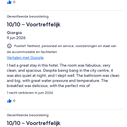
0
Geverifieerde beoordeling
10/10 – Voortreffelijk
Giorgio
9 jun 2026
Positief: Netheid, personeel en service, voorzieningen en staat van
de accommodatie en faciliteiten
Vertalen met Google
I had a great stay in this hotel. The room was fabulous, very
clean, and spacious. Despite being bang in the city centre, it
was also quiet at night, and I slept well. The bathroom was clean
and big, with great water pressure and temperature. The
breakfast was delicious, with the perfect mix of
Mediterranean/Italian and Continental options! All products
1 nacht verbleven in juni 2026
were fresh and made on the spot (including cappuccino and
coffee). The staff were kind and very professional. I recommend
0
this place, and I will come back next time I am in Rimini!
Geverifieerde beoordeling
10/10 – Voortreffelijk