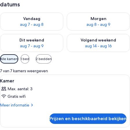
datums
De beschikbaarheid controleren voor vanavond aug 7 - aug 8
De beschikbaarheid controler
Vandaag
Morgen
aug 7 - aug 8
aug 8 - aug 9
De beschikbaarheid controleren voor dit weekend aug 7 - aug
De beschikbaarheid controler
Dit weekend
Volgend weekend
aug 7 - aug 9
aug 14 - aug 16
Beschikbare
Alle kamers
1 bed
2 bedden
filters
voor
7 van 7 kamers weergeven
kamers
Alle
Een moderne hotelkamer met een bed, 
6
Kamer
foto's
Max. aantal: 3
voor
Gratis wifi
Kamer
laden
Meer
Meer informatie
details
over
Prijzen en beschikbaarheid bekijken
Kamer