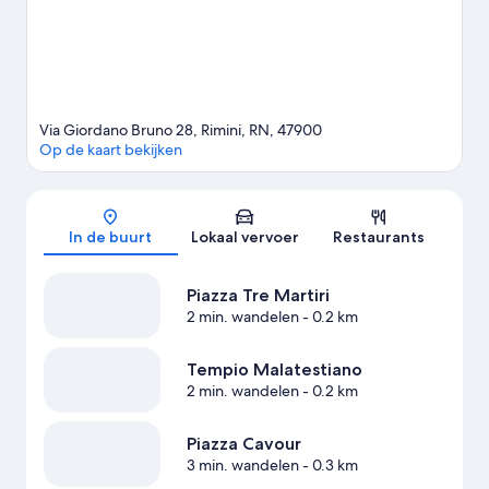
op het droge? Ook geen probleem. De regio biedt voldoende
outdoormogelijkheden, zoals een ecotour volgen en
mountainbiken.
Bekijk onze reisgids voor Rimini
Via Giordano Bruno 28, Rimini, RN, 47900
Op de kaart bekijken
Kaart
In de buurt
Lokaal vervoer
Restaurants
Piazza Tre Martiri
2 min. wandelen
- 0.2 km
Tempio Malatestiano
2 min. wandelen
- 0.2 km
Piazza Cavour
3 min. wandelen
- 0.3 km