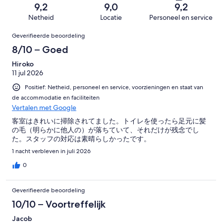
382
Ontzettend
van
9,2
9,0
9,2
beoordelingen
slecht.
382
Netheid
Locatie
Personeel en service
7
beoordelingen
Beoordelingen
van
Geverifieerde beoordeling
382
8/10 – Goed
beoordelingen
Hiroko
11 jul 2026
Positief: Netheid, personeel en service, voorzieningen en staat van
de accommodatie en faciliteiten
Vertalen met Google
客室はきれいに掃除されてました。トイレを使ったら足元に髪
の毛（明らかに他人の）が落ちていて、それだけが残念でし
た。スタッフの対応は素晴らしかったです。
1 nacht verbleven in juli 2026
0
Geverifieerde beoordeling
10/10 – Voortreffelijk
Jacob