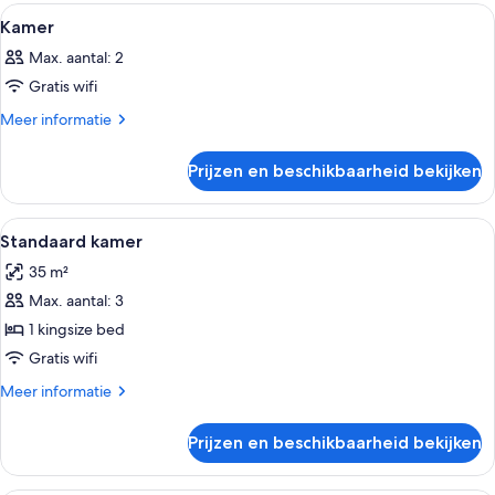
Alle
Een moderne slaapkamer met een bed, 
9
Kamer
foto's
Max. aantal: 2
voor
Gratis wifi
Kamer
laden
Meer
Meer informatie
details
over
Prijzen en beschikbaarheid bekijken
Kamer
Alle
Een moderne hotelkamer met een groo
6
Standaard kamer
foto's
35 m²
voor
Max. aantal: 3
Standaard
kamer
1 kingsize bed
laden
Gratis wifi
Meer
Meer informatie
details
over
Prijzen en beschikbaarheid bekijken
Standaard
kamer