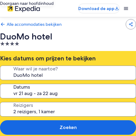
Doorgaan naar hoofdinhoud
Download de app
Alle accommodaties bekijken
DuoMo hotel
4.0-
sterrenaccommodatie
Kies datums om prijzen te bekijken
Waar wil je naartoe?
Datums
Reizigers
Zoeken