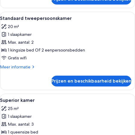
Kamer
Alle
Een hotelkamer met twee bedden, een 
2
Standaard tweepersoonskamer
foto's
20 m²
voor
1 slaapkamer
Standaard
tweepersoonskamer
Max. aantal: 2
laden
1 kingsize bed OF 2 eenpersoonsbedden
Gratis wifi
Meer
Meer informatie
details
over
Prijzen en beschikbaarheid bekijken
Standaard
tweepersoonskamer
Alle
Een moderne hotelkamer met een groo
6
Superior kamer
foto's
25 m²
voor
1 slaapkamer
Superior
kamer
Max. aantal: 3
laden
1 queensize bed