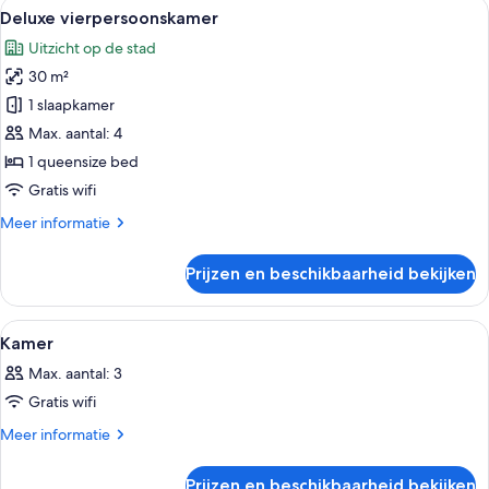
Alle
Hotelkamer met een groot bed, een ro
4
Deluxe vierpersoonskamer
foto's
Uitzicht op de stad
voor
30 m²
Deluxe
vierpersoonskamer
1 slaapkamer
laden
Max. aantal: 4
1 queensize bed
Gratis wifi
Meer
Meer informatie
details
over
Prijzen en beschikbaarheid bekijken
Deluxe
vierpersoonskamer
Alle
Een moderne hotelkamer met een groot
16
Kamer
foto's
Max. aantal: 3
voor
Gratis wifi
Kamer
laden
Meer
Meer informatie
details
over
Prijzen en beschikbaarheid bekijken