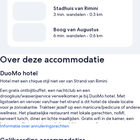
Stadhuis van Rimini
3 min. wandelen
- 0.3 km
Boog van Augustus
6 min. wandelen
- 0.6 km
Over deze accommodatie
DuoMo hotel
Hotel met een chique stijl niet ver van Strand van Rimini
Een gratis ontbijtbuffet, een nachtclub en een
droogkuis/wasserijservice verwelkomen je bij DuoMo hotel. Met
ligstoelen en vervoer van/naar het strand is dit hotel de ideale locatie
voor je zonvakantie. Trakteer jezelf op een manicure/pedicure of andere
wellness. Het plaatselijke restaurant met lokale gerechten, noMI,
serveert lunch, diner en lichte maaltijden. Gratis wifi in de kamer, een
bar en een fitnesscentrum zijn beschikbaar voor alle gasten.
Informatie over annuleringsrechten
Andere voordelen zijn: