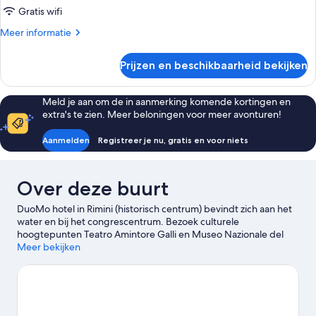
Gratis wifi
Meer
Meer informatie
details
over
Prijzen en beschikbaarheid bekijken
Superior
kamer
Meld je aan om de in aanmerking komende kortingen en
extra's te zien. Meer beloningen voor meer avonturen!
Aanmelden
Registreer je nu, gratis en voor niets
Over deze buurt
DuoMo hotel in Rimini (historisch centrum) bevindt zich aan het
water en bij het congrescentrum. Bezoek culturele
hoogtepunten Teatro Amintore Galli en Museo Nazionale del
Motociclo. Daarnaast kun je ook een bezoekje brengen aan
Meer bekijken
enkele van de lokale attracties, zoals Italia in Miniatura en
Reuzenrad van Rimini. Wil je graag een evenement of wedstrijd
bijwonen tijdens je verblijf? Kijk dan even wat er op de planning
staat bij Misano World Circuit Marco Simoncelli of Rimini Stadion.
Ga voor waterpret zoals snorkelen en windsurfen. Blijf jij liever