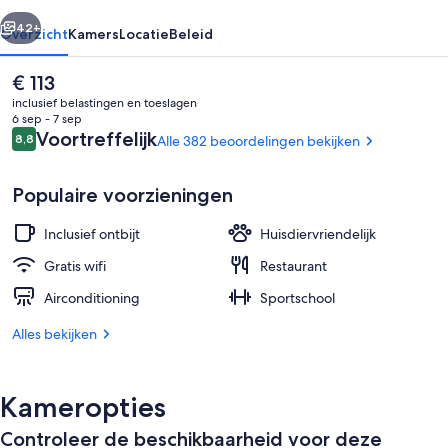
rige
Volgende
42+
Overzicht
Kamers
Locatie
Beleid
De
€ 113
huidige
inclusief belastingen en toeslagen
prijs
6 sep - 7 sep
is
Beoordelingen
Voortreffelijk
8,8
Alle 382 beoordelingen bekijken
8,8 op 10 –
€ 113
Populaire voorzieningen
Inclusief ontbijt
Huisdiervriendelijk
Buffet
Gratis wifi
Restaurant
Airconditioning
Sportschool
Alles bekijken
Kameropties
Controleer de beschikbaarheid voor deze