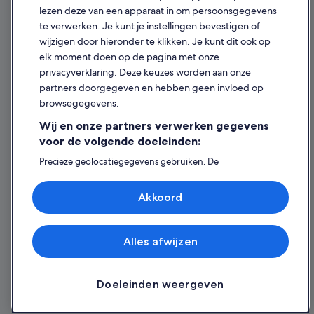
lezen deze van een apparaat in om persoonsgegevens
Inhoudsrichtlijnen en inhoud rapporteren
te verwerken. Je kunt je instellingen bevestigen of
wijzigen door hieronder te klikken. Je kunt dit ook op
Hulp
elk moment doen op de pagina met onze
privacyverklaring. Deze keuzes worden aan onze
Ondersteuning
partners doorgegeven en hebben geen invloed op
Je boeking wijzigen of annuleren
browsegegevens.
Restitutieproces en tijdsbestek
Wij en onze partners verwerken gegevens
voor de volgende doeleinden:
Boek een vlucht met airlinetegoed
Precieze geolocatiegegevens gebruiken. De
Internationale reisdocumenten
apparaatkenmerken actief scannen ter identificatie.
Informatie op een apparaat opslaan en/of openen.
Akkoord
Gepersonaliseerde advertenties en content, advertentie-
en contentmetingen, doelgroepenonderzoek en
ontwikkeling van diensten.
Expedia, Inc. is niet verantwoordelijk voor de inhoud op externe websites.
Partnerlijst (derden)
Alles afwijzen
© 2026 Expedia, Inc. - een bedrijf van Expedia Group. Alle rechten
voorbehouden. Expedia en het Expedia-logo zijn handelsmerken of
geregistreerde handelsmerken van Expedia, Inc.
Doeleinden weergeven