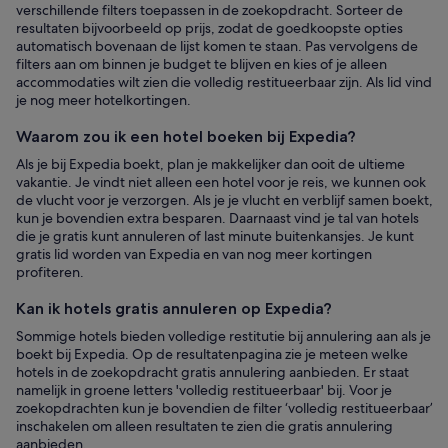
verschillende filters toepassen in de zoekopdracht. Sorteer de
resultaten bijvoorbeeld op prijs, zodat de goedkoopste opties
automatisch bovenaan de lijst komen te staan. Pas vervolgens de
filters aan om binnen je budget te blijven en kies of je alleen
accommodaties wilt zien die volledig restitueerbaar zijn. Als lid vind
je nog meer hotelkortingen.
Waarom zou ik een hotel boeken bij Expedia?
Als je bij Expedia boekt, plan je makkelijker dan ooit de ultieme
vakantie. Je vindt niet alleen een hotel voor je reis, we kunnen ook
de vlucht voor je verzorgen. Als je je vlucht en verblijf samen boekt,
kun je bovendien extra besparen. Daarnaast vind je tal van hotels
die je gratis kunt annuleren of last minute buitenkansjes. Je kunt
gratis lid worden van Expedia en van nog meer kortingen
profiteren.
Kan ik hotels gratis annuleren op Expedia?
Sommige hotels bieden volledige restitutie bij annulering aan als je
boekt bij Expedia. Op de resultatenpagina zie je meteen welke
hotels in de zoekopdracht gratis annulering aanbieden. Er staat
namelijk in groene letters 'volledig restitueerbaar' bij. Voor je
zoekopdrachten kun je bovendien de filter ‘volledig restitueerbaar’
inschakelen om alleen resultaten te zien die gratis annulering
aanbieden.