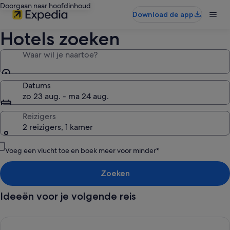
Doorgaan naar hoofdinhoud
Download de app
Hotels zoeken
Waar wil je naartoe?
Datums
zo 23 aug. - ma 24 aug.
Reizigers
2 reizigers, 1 kamer
Voeg een vlucht toe en boek meer voor minder*
Zoeken
Ideeën voor je volgende reis
Gratis annulering bij de meeste hotels, Omdat flexibiliteit ert