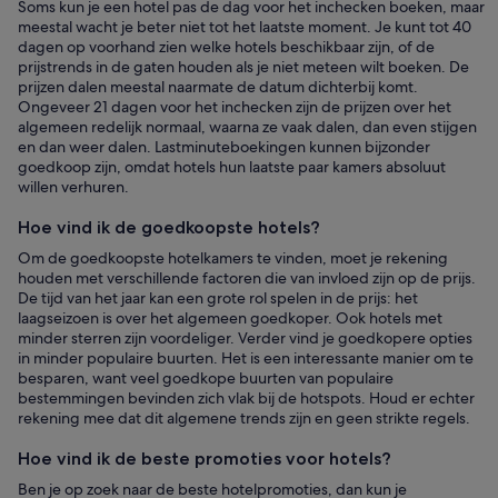
Soms kun je een hotel pas de dag voor het inchecken boeken, maar
meestal wacht je beter niet tot het laatste moment. Je kunt tot 40
dagen op voorhand zien welke hotels beschikbaar zijn, of de
prijstrends in de gaten houden als je niet meteen wilt boeken. De
prijzen dalen meestal naarmate de datum dichterbij komt.
Ongeveer 21 dagen voor het inchecken zijn de prijzen over het
algemeen redelijk normaal, waarna ze vaak dalen, dan even stijgen
en dan weer dalen. Lastminuteboekingen kunnen bijzonder
goedkoop zijn, omdat hotels hun laatste paar kamers absoluut
willen verhuren.
Hoe vind ik de goedkoopste hotels?
Om de goedkoopste hotelkamers te vinden, moet je rekening
houden met verschillende factoren die van invloed zijn op de prijs.
De tijd van het jaar kan een grote rol spelen in de prijs: het
laagseizoen is over het algemeen goedkoper. Ook hotels met
minder sterren zijn voordeliger. Verder vind je goedkopere opties
in minder populaire buurten. Het is een interessante manier om te
besparen, want veel goedkope buurten van populaire
bestemmingen bevinden zich vlak bij de hotspots. Houd er echter
rekening mee dat dit algemene trends zijn en geen strikte regels.
Hoe vind ik de beste promoties voor hotels?
Ben je op zoek naar de beste hotelpromoties, dan kun je