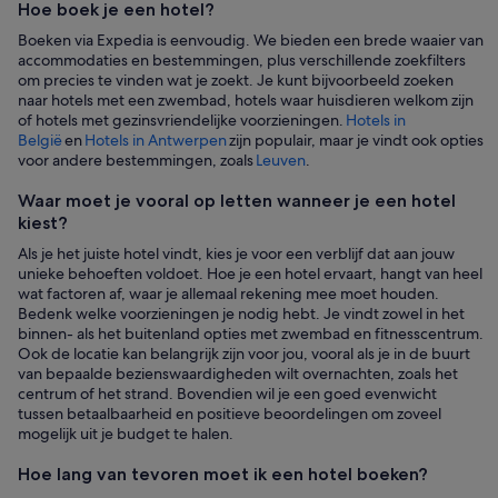
Hoe boek je een hotel?
boeken
Boeken via Expedia is eenvoudig. We bieden een brede waaier van
accommodaties en bestemmingen, plus verschillende zoekfilters
om precies te vinden wat je zoekt. Je kunt bijvoorbeeld zoeken
naar hotels met een zwembad, hotels waar huisdieren welkom zijn
of hotels met gezinsvriendelijke voorzieningen.
Hotels in
België
en
Hotels in Antwerpen
zijn populair, maar je vindt ook opties
voor andere bestemmingen, zoals
Leuven
.
Waar moet je vooral op letten wanneer je een hotel
kiest?
Als je het juiste hotel vindt, kies je voor een verblijf dat aan jouw
unieke behoeften voldoet. Hoe je een hotel ervaart, hangt van heel
wat factoren af, waar je allemaal rekening mee moet houden.
Bedenk welke voorzieningen je nodig hebt. Je vindt zowel in het
binnen- als het buitenland opties met zwembad en fitnesscentrum.
Ook de locatie kan belangrijk zijn voor jou, vooral als je in de buurt
van bepaalde bezienswaardigheden wilt overnachten, zoals het
centrum of het strand. Bovendien wil je een goed evenwicht
tussen betaalbaarheid en positieve beoordelingen om zoveel
mogelijk uit je budget te halen.
Hoe lang van tevoren moet ik een hotel boeken?