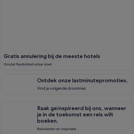
Gratis annulering bij de meeste hotels
Omdat flexibiliteit ertoe doet.
Ontdek onze lastminutepromoties., <span style="font-size: 1
Ontdek onze lastminutepromoties.
Vind je volgende droomreis
Raak ge&iuml;nspireerd bij ons, wanneer je in de toekomst een
Raak geïnspireerd bij ons, wanneer
je in de toekomst een reis wilt
boeken.
Reisideeën en inspiratie