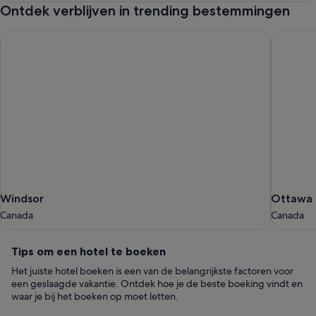
Ontdek verblijven in trending bestemmingen
Windsor
Ottawa
Windsor
Ottawa
Windsor
Ottawa
Canada
Canada
Canada
Canada
Tips
Tips om een hotel te boeken
om
Het juiste hotel boeken is een van de belangrijkste factoren voor
een
een geslaagde vakantie. Ontdek hoe je de beste boeking vindt en
hotel
waar je bij het boeken op moet letten.
te