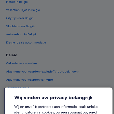
Hotels in België
Vakantiehuisjes in België
Citytrips naar België
Vluchten naar België
Autoverhuur in België
Kies je ideale accommodatie
Beleid
Gebruiksvoorwaarden
Algemene voorwaarden (exclusief Vrbo-boekingen)
Algemene voorwaarden van Vrbo
Toegankelijkheid
Privacy
Wij vinden uw privacy belangrijk
Cookies
Wij en onze
16
partners slaan informatie, zoals unieke
identificatoren in cookies, op een apparaat op, en/of
Juridische informatie/Contact