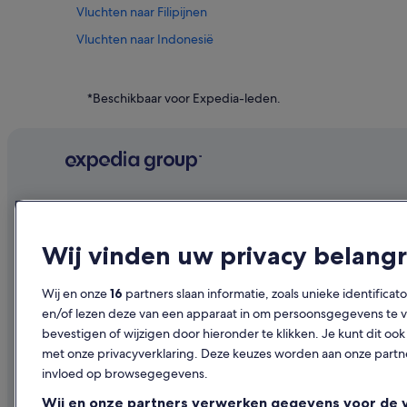
Vluchten naar Filipijnen
Vluchten naar Indonesië
Vluchten naar Japan
Vluchten naar Noorwegen
*Beschikbaar voor Expedia-leden.
Vluchten naar Spanje
Vluchten naar Türkiye
Vluchten naar Zweden
Blueair
Bedrijf
Ontdekk
Darwin Airline SA Lugano
Over ons
Reisgids voo
Wij vinden uw privacy belangr
Vluchten naar Bergen
Vacatures
Hotels in Be
Vluchten naar Brugge
Wij en onze
16
partners slaan informatie, zoals unieke identificat
Je accommodatie adverteren
Vakantiehuis
Vluchten naar De Haan
en/of lezen deze van een apparaat in om persoonsgegevens te ve
Samenwerkingen
Citytrips na
bevestigen of wijzigen door hieronder te klikken. Je kunt dit 
Vluchten naar Dinant
met onze privacyverklaring. Deze keuzes worden aan onze par
Persruimte
Vluchten na
Vluchten naar Ieper
invloed op browsegegevens.
Adverteren
Autoverhuur
Vluchten naar Koksijde
Wij en onze partners verwerken gegevens voor de 