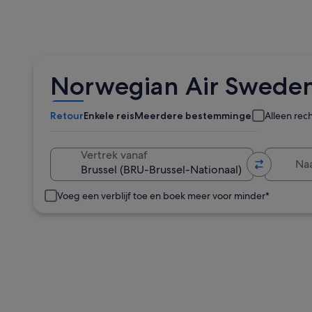
Norwegian Air Sweden 
Retour
Enkele reis
Meerdere bestemmingen
Alleen rec
Naa
Vertrek vanaf
Voeg een verblijf toe en boek meer voor minder*