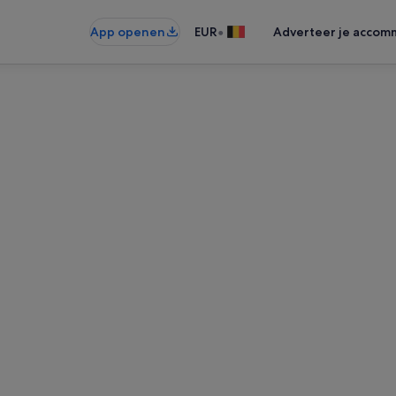
•
App openen
EUR
Adverteer je accom