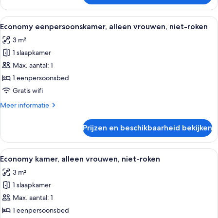
huisje,
alleen
Alle
Een enkel bed met een beigekleurige 
3
vrouwen,
Economy eenpersoonskamer, alleen vrouwen, niet-roken
foto's
niet-
3 m²
roken
voor
1 slaapkamer
Economy
eenpersoonskamer,
Max. aantal: 1
alleen
1 eenpersoonsbed
vrouwen,
Gratis wifi
niet-
Meer
Meer informatie
roken
details
laden
over
Prijzen en beschikbaarheid bekijken
Economy
eenpersoonskamer,
alleen
Alle
Een slaapkamer met een stapelbed, ee
4
vrouwen,
Economy kamer, alleen vrouwen, niet-roken
foto's
niet-
3 m²
roken
voor
1 slaapkamer
Economy
kamer,
Max. aantal: 1
alleen
1 eenpersoonsbed