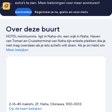
extra's te zien. Meer beloningen voor meer avonturen!
Aanmelden
Registreer je nu, gratis en voor niets
Over deze buurt
HOTEL minimumms. ligt in Naha-shi, een wijk in Naha. Haven
van Tomari en Cruiseterminal van Naha zijn enkele plekken die je
niet mag overslaan als je iets actiefs wilt doen. Als je zin hebt om
te shoppen, ga dan naar Kokusai Dori en DFS Galleria Okinawa.
Meer bekijken
Wil je graag een evenement of wedstrijd bijwonen tijdens je
verblijf? Kijk dan even wat er te beleven valt bij Okinawa Arena.
Bekijk onze reisgids voor Naha
2-16-45 makishi, 2F, Naha, Okinawa, 900-0013
Op de kaart bekijken