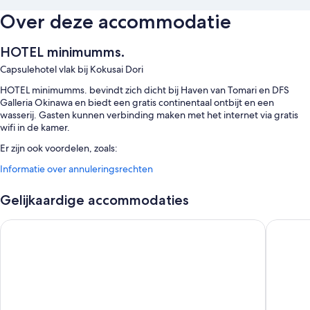
Over deze accommodatie
HOTEL minimumms.
Capsulehotel vlak bij Kokusai Dori
HOTEL minimumms. bevindt zich dicht bij Haven van Tomari en DFS
Galleria Okinawa en biedt een gratis continentaal ontbijt en een
wasserij. Gasten kunnen verbinding maken met het internet via gratis
wifi in de kamer.
Er zijn ook voordelen, zoals:
Een waterkoeler
Informatie over annuleringsrechten
Kamervoorzieningen
Gelijkaardige accommodaties
De 64 kamers hebben faciliteiten zoals gratis wifi.
Mr.KINJO in HAIBISU NISHIMACHI
Victoria
Er zijn ook andere gemakken voorzien in de kamers zoals:
Donsdekens en gratis extra futonmatrassen
Hydromassagedouches, designer toiletartikelen en toiletten met
elektronische bidets