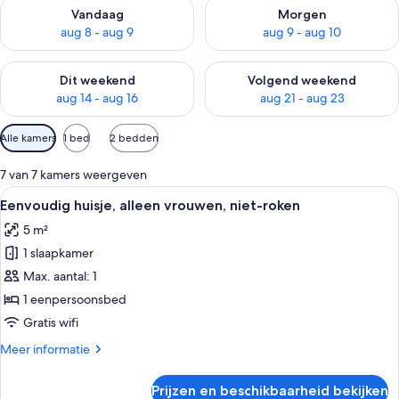
De beschikbaarheid controleren voor vanavond aug 8 - aug 9
De beschikbaarheid controler
Vandaag
Morgen
aug 8 - aug 9
aug 9 - aug 10
De beschikbaarheid controleren voor dit weekend aug 14 - au
De beschikbaarheid controler
Dit weekend
Volgend weekend
aug 14 - aug 16
aug 21 - aug 23
Beschikbare
Alle kamers
1 bed
2 bedden
filters
voor
7 van 7 kamers weergeven
kamers
Alle
Een kleine eenpersoonskamer met een e
6
Eenvoudig huisje, alleen vrouwen, niet-roken
foto's
5 m²
voor
1 slaapkamer
Eenvoudig
huisje,
Max. aantal: 1
alleen
1 eenpersoonsbed
vrouwen,
Gratis wifi
niet-
Meer
Meer informatie
roken
details
laden
over
Prijzen en beschikbaarheid bekijken
Eenvoudig