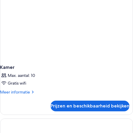
roken
Kamer
Max. aantal: 10
Gratis wifi
Meer
Meer informatie
details
over
Prijzen en beschikbaarheid bekijken
Kamer