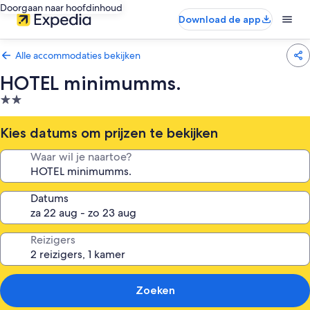
Doorgaan naar hoofdinhoud
Download de app
Alle accommodaties bekijken
HOTEL minimumms.
2.0-
sterrenaccommodatie
Kies datums om prijzen te bekijken
Waar wil je naartoe?
Datums
Reizigers
Zoeken