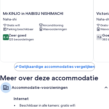
Mr.KINJO
Victoria
Mr.KINJO in HAIBISU NISHIMACHI
Victor
in
Hotel
Naha-shi
Naha-sh
HAIBISU
Naha
Gratis wifi
Airconditioning
Gratis 
NISHIMACHI
Naha-
Parking beschikbaar
Wasvoorzieningen
Wasvo
Naha-
shi
shi
8.4
7.6
Zeer goed
Go
8,4
7,6
van
van
125 beoordelingen
383 
10,
10,
Zeer
Goed,
goed,
383
125
beoorde
beoordelingen
Gelijkaardige accommodaties vergelijken
Meer over deze accommodatie
Accommodatie-voorzieningen
Internet
Beschikbaar in alle kamers: gratis wifi