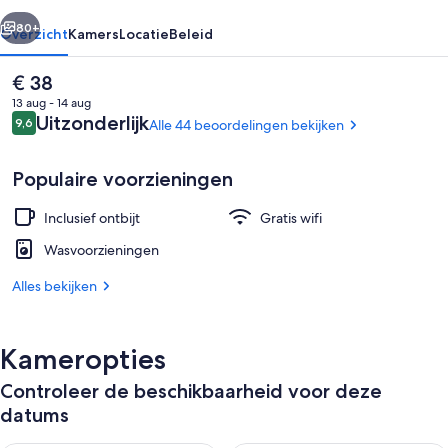
rige
Volgende
80+
Overzicht
Kamers
Locatie
Beleid
De
€ 38
huidige
13 aug - 14 aug
prijs
Beoordelingen
Uitzonderlijk
9,6
Alle 44 beoordelingen bekijken
9,6 op 10 –
is
€ 38
Populaire voorzieningen
Inclusief ontbijt
Gratis wifi
Receptie
Wasvoorzieningen
Alles bekijken
Kameropties
Controleer de beschikbaarheid voor deze
datums