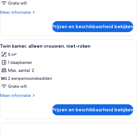
vrouwen,
Gratis wifi
niet-
Meer
Meer informatie
roken
details
laden
over
Prijzen en beschikbaarheid bekijken
Economy
kamer,
alleen
Alle
Een kamer met een bed, een kledingkas
14
vrouwen,
Twin kamer, alleen vrouwen, niet-roken
foto's
niet-
5 m²
roken
voor
1 slaapkamer
Twin
kamer,
Max. aantal: 2
alleen
2 eenpersoonsbedden
vrouwen,
Gratis wifi
niet-
Meer
Meer informatie
roken
details
laden
over
Prijzen en beschikbaarheid bekijken
Twin
kamer,
alleen
vrouwen,
niet-