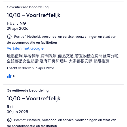
Geverifieerde beoordeling
10/10 – Voortreffelijk
HUEI LING
29 apr 2026
Positief: Netheid, personeel en service, voorzieningen en staat van
de accommodatie en faciliteiten
Vertalen met Google
地點便利,早餐簡單,房間乾淨,備品充足,若置物櫃在房間就滿分啦
全館都是女生超讚,沒有汗臭和煙味,大家都很安靜,超級推薦
1 nacht verbleven in april 2026
0
Geverifieerde beoordeling
10/10 – Voortreffelijk
Rai
30 jun 2025
Positief: Netheid, personeel en service, voorzieningen en staat van
de accommodatie en faciliteiten