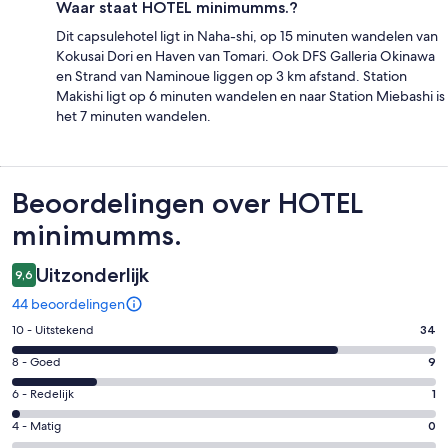
Waar staat HOTEL minimumms.?
Dit capsulehotel ligt in Naha-shi, op 15 minuten wandelen van
Kokusai Dori en Haven van Tomari. Ook DFS Galleria Okinawa
en Strand van Naminoue liggen op 3 km afstand. Station
Makishi ligt op 6 minuten wandelen en naar Station Miebashi is
het 7 minuten wandelen.
Beoordelingen
Beoordelingen over HOTEL
minimumms.
Uitzonderlijk
9,6
44 beoordelingen
Gastenscore:
10 - Uitstekend
34
10
Gastenscore:
8 - Goed
9
-
8
Uitstekend.
Gastenscore:
6 - Redelijk
1
-
34
6
Goed.
Gastenscore:
4 - Matig
0
van
-
9