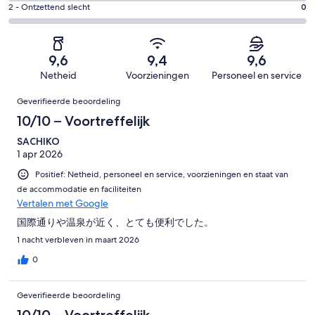
4
44
Redelijk.
Gastenscore:
2 - Ontzettend slecht
0
van
-
beoordelingen
1
2
44
Matig.
van
-
beoordelingen
0
44
Ontzettend
van
9,6
9,4
9,6
beoordelingen
slecht.
44
Netheid
Voorzieningen
Personeel en service
0
beoordelingen
Beoordelingen
van
Geverifieerde beoordeling
44
10/10 – Voortreffelijk
beoordelingen
SACHIKO
1 apr 2026
Positief: Netheid, personeel en service, voorzieningen en staat van
de accommodatie en faciliteiten
Vertalen met Google
国際通りや温泉が近く、とても便利でした。
1 nacht verbleven in maart 2026
0
Geverifieerde beoordeling