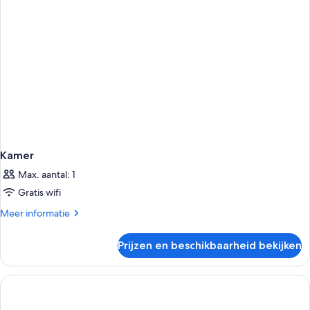
Kamer
Max. aantal: 1
Gratis wifi
Meer
Meer informatie
details
over
Prijzen en beschikbaarheid bekijken
Kamer