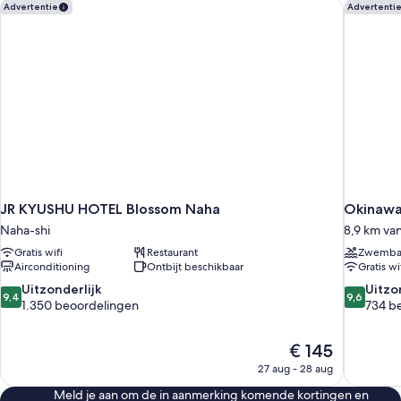
JR KYUSHU HOTEL Blossom Naha
Okinawa
Advertentie
Advertenti
JR KYUSHU HOTEL Blossom Naha
Okinawa
Naha-shi
8,9 km va
Gratis wifi
Restaurant
Zwemb
Airconditioning
Ontbijt beschikbaar
Gratis wi
9.4
9.6
Uitzonderlijk
Uitzo
9,4
9,6
van
van
1.350 beoordelingen
734 b
10,
10,
Uitzonderlijk,
Uitzonderli
De
€ 145
1.350
734
prijs
beoordelingen
beoordel
27 aug - 28 aug
is
Meld je aan om de in aanmerking komende kortingen en
€ 145