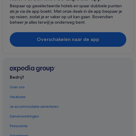
Campings en stacaravans in Montefano
Bespaar op geselecteerde hotels en spaar dubbele punten
als je via de app boekt. Met onze deals in de app bespaar je
Strand in Ancona
op reizen, zodat je er vaker op uit kan gaan. Bovendien
beheer je alles terwijl je onderweg bent.
Hotels met waterpark in Ancona
Overschakelen naar de app
Bedrijf
Over ons
Vacatures
Je accommodatie adverteren
Samenwerkingen
Persruimte
Adverteren