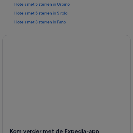
Hotels met 5 sterren in Urbino
Hotels met 5 sterren in Sirolo
Hotels met 3 sterren in Fano
Hotels met 5 sterren in Numana
Charme & Relax-hotels in Fano
Hotels in Fano
Particuliere vakantiehuizen in Cagli
B&B in Senigallia
Appartementen in Senigallia
Hotels in Ancona
Hotels in Pesaro
Hotels in Senigallia
All-Inclusive in Ancona
Appartementen in San Benedetto del Tronto
Hotels met restaurant in Pesaro
Kom verder met de Expedia-app