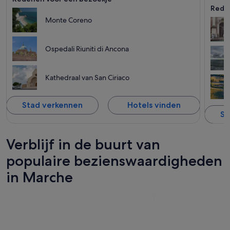
Rede
Monte Coreno
Ospedali Riuniti di Ancona
Kathedraal van San Ciriaco
Stad verkennen
Hotels vinden
St
Verblijf in de buurt van
populaire bezienswaardigheden
in Marche