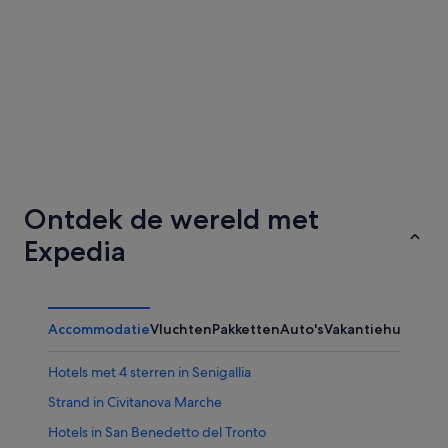
Ontdek de wereld met
Expedia
Accommodatie
Vluchten
Pakketten
Auto's
Vakantiehuizen
Ov
Hotels met 4 sterren in Senigallia
Strand in Civitanova Marche
Hotels in San Benedetto del Tronto