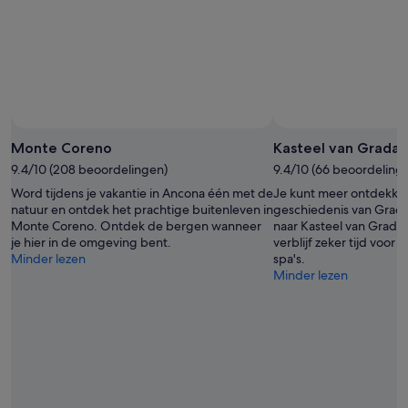
Foto van Massimiliano Bozzolasco 🇮🇹
Openbare
foto
Monte Coreno
Kasteel van Gradar
van
9.4/10 (208 beoordelingen)
9.4/10 (66 beoordeling
Massimiliano
Word tijdens je vakantie in Ancona één met de
Je kunt meer ontdekke
Bozzolasco
natuur en ontdek het prachtige buitenleven in
geschiedenis van Grada
🇮🇹
Monte Coreno. Ontdek de bergen wanneer
naar Kasteel van Gradar
je hier in de omgeving bent.
verblijf zeker tijd voor
Minder lezen
spa's.
Minder lezen