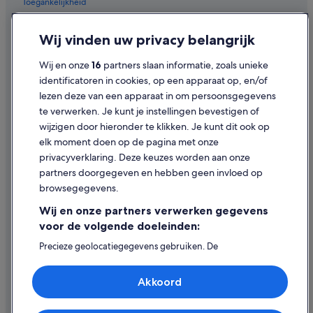
Toegankelijkheid
Privacy
Wij vinden uw privacy belangrijk
Cookies
Wij en onze
16
partners slaan informatie, zoals unieke
Juridische informatie/Contact
identificatoren in cookies, op een apparaat op, en/of
Inhoudsrichtlijnen en inhoud rapporteren
lezen deze van een apparaat in om persoonsgegevens
te verwerken. Je kunt je instellingen bevestigen of
Hulp
wijzigen door hieronder te klikken. Je kunt dit ook op
elk moment doen op de pagina met onze
Ondersteuning
privacyverklaring. Deze keuzes worden aan onze
Je boeking wijzigen of annuleren
partners doorgegeven en hebben geen invloed op
browsegegevens.
Restitutieproces en tijdsbestek
Wij en onze partners verwerken gegevens
Boek een vlucht met airlinetegoed
voor de volgende doeleinden:
Internationale reisdocumenten
Precieze geolocatiegegevens gebruiken. De
apparaatkenmerken actief scannen ter identificatie.
Informatie op een apparaat opslaan en/of openen.
Akkoord
Gepersonaliseerde advertenties en content, advertentie-
en contentmetingen, doelgroepenonderzoek en
ontwikkeling van diensten.
Expedia, Inc. is niet verantwoordelijk voor de inhoud op externe