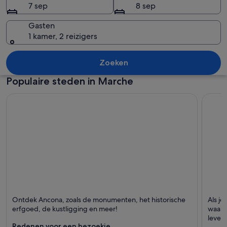
7 sep
8 sep
Gasten
1 kamer, 2 reizigers
Een kuststadsgezicht in de schemerin
Zoeken
Populaire steden in Marche
Ancona
Pesaro
Ontdek Ancona, zoals de monumenten, het historische
Als je
Staat bekend om Havens, Historisch en
Staat 
erfgoed, de kustligging en meer!
waar 
Monumenten
levens
Redenen voor een bezoekje