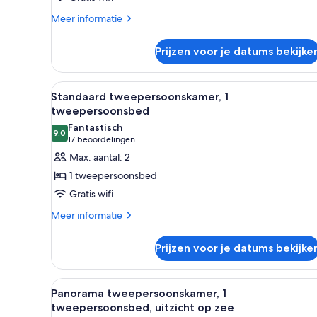
Meer
Meer informatie
details
over
Prijzen voor je datums bekijke
Kamer
Alle
Een hotelkamer met een bed, n
4
Standaard tweepersoonskamer, 1
foto's
tweepersoonsbed
voor
Fantastisch
9,0
Standaard
9,0 van 10
(17
17 beoordelingen
tweepersoonskamer,
beoordelingen)
Max. aantal: 2
1
1 tweepersoonsbed
tweepersoonsbed
Gratis wifi
laden
Meer
Meer informatie
details
over
Prijzen voor je datums bekijke
Standaard
tweepersoonskamer,
1
Alle
Een hotelkamer met een bed, n
3
tweepersoonsbed
Panorama tweepersoonskamer, 1
foto's
tweepersoonsbed, uitzicht op zee