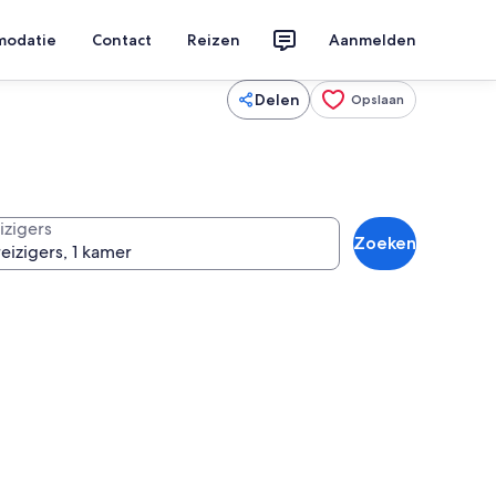
modatie
Contact
Reizen
Aanmelden
Delen
Opslaan
izigers
Zoeken