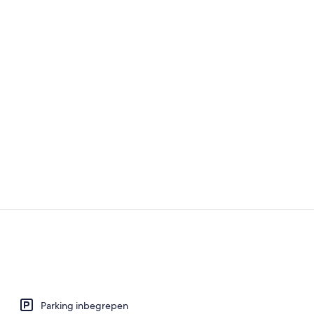
Appartement,
Spelletjeska
Parking inbegrepen