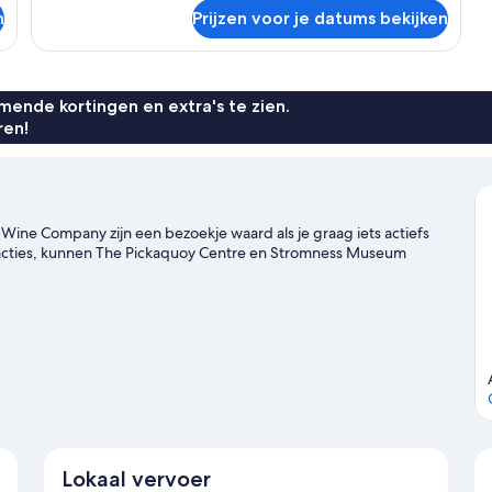
over
n
Prijzen voor je datums bekijken
Appartement,
2
slaapkamers
ende kortingen en extra's te zien.
ren!
ey Wine Company zijn een bezoekje waard als je graag iets actiefs
attracties, kunnen The Pickaquoy Centre en Stromness Museum
Lokaal vervoer