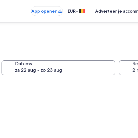
•
App openen
EUR
Adverteer je accom
Datums
Re