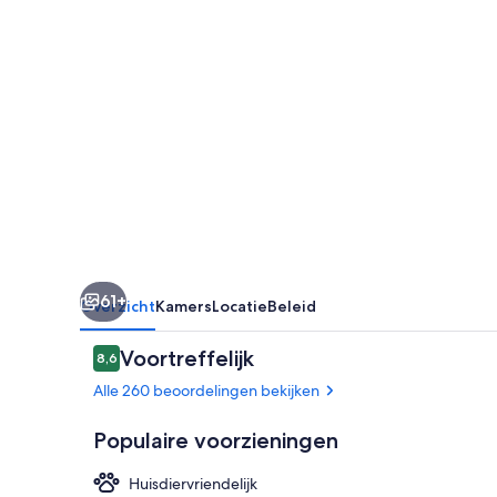
61+
Overzicht
Kamers
Locatie
Beleid
Beoordelingen
Voortreffelijk
8,6
8,6 op 10 –
Alle 260 beoordelingen bekijken
Populaire voorzieningen
Huisdiervriendelijk