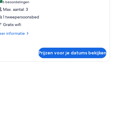
oor
9,4 van 10
(6
6 beoordelingen
ppartement,
beoordelingen)
Max. aantal: 3
1 tweepersoonsbed
weepersoonsbed
Gratis wifi
aden
er
er informatie
tails
er
partement,
Prijzen voor je datums bekijken
eepersoonsbed
chenette, een eethoek en een slaapbank.