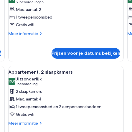
voor
v
8,6 van 10
(12
12 beoordelingen
eenpersoonsbedden,
Tweepersoonskamer,
A
beoordelingen)
Max. aantal: 2
uitzicht
1
1
op
1 tweepersoonsbed
tweepersoonsbed
t
zee
Gratis wifi
laden
l
Meer
Me
Meer informatie
Me
details
de
over
ov
Tweepersoonskamer,
Ap
n
Prijzen voor je datums bekijken
1
1
tweepersoonsbed
tw
, een televisie, een spiegel en een deur.
Alle
Een compacte woonruimte met een kit
1
Appartement, 2 slaapkamers
foto's
Uitzonderlijk
voor
10,0
10,0 van 10
(1
1 beoordeling
Appartement,
beoordeling)
2 slaapkamers
2
Max. aantal: 4
slaapkamers
1 tweepersoonsbed en 2 eenpersoonsbedden
laden
Gratis wifi
Meer
Meer informatie
details