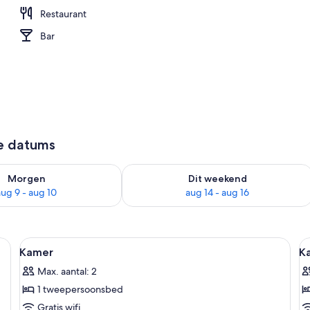
Restaurant
Bar
ze datums
8 - aug 9
rheid controleren voor morgen aug 9 - aug 10
De beschikbaarheid controleren voor 
Morgen
Dit weekend
aug 9 - aug 10
aug 14 - aug 16
fi, beddengoed
Alle
Een hotelkamer met een bed, nachtka
Al
3
Kamer
K
foto's
f
Max. aantal: 2
voor
v
1 tweepersoonsbed
Kamer
K
laden
l
Gratis wifi