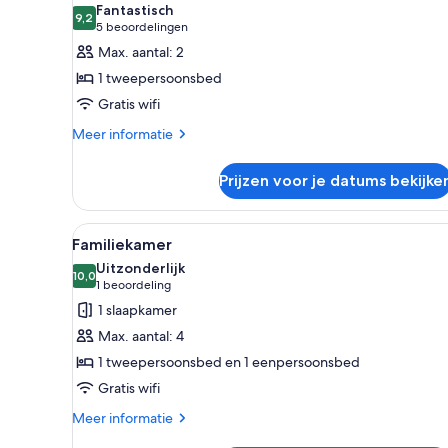
voor
Fantastisch
9,2
Panorama
9,2 van 10
(5
5 beoordelingen
tweepersoonskamer,
beoordelingen)
Max. aantal: 2
1
1 tweepersoonsbed
tweepersoonsbed,
Gratis wifi
uitzicht
Meer
Meer informatie
op
details
zee
over
Prijzen voor je datums bekijke
laden
Panorama
tweepersoonskamer,
1
Alle
Een hotelkamer met twee bedden
1
tweepersoonsbed,
Familiekamer
foto's
uitzicht
Uitzonderlijk
op
voor
10,0
10,0 van 10
(1
1 beoordeling
zee
Familiekamer
beoordeling)
1 slaapkamer
laden
Max. aantal: 4
1 tweepersoonsbed en 1 eenpersoonsbed
Gratis wifi
Meer
Meer informatie
details