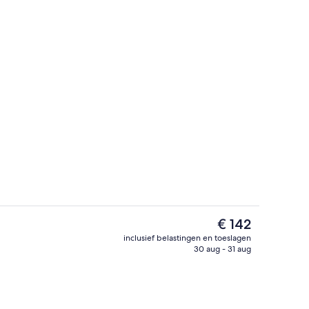
 1 tweepersoonsbed | Geluiddichte muren, gratis wifi, beddengoed
Bar (ter plaatse)
De
€ 142
huidige
inclusief belastingen en toeslagen
prijs
30 aug - 31 aug
mer
Appartement, 2 slaapkamers | Woonrui
is
€ 142