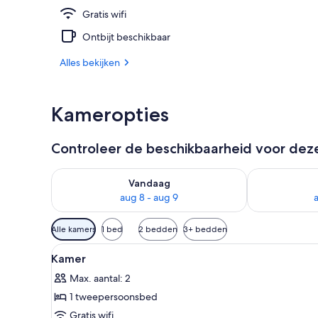
Gratis wifi
Exterieur
Ontbijt beschikbaar
Alles bekijken
Kameropties
Controleer de beschikbaarheid voor de
De beschikbaarheid controleren voor vanavond aug 
De beschikbaa
Vandaag
aug 8 - aug 9
Beschikbare
Alle kamers
1 bed
2 bedden
3+ bedden
filters
Alle
Geluiddichte muren, gratis wi
voor
1
Kamer
foto's
kamers
Max. aantal: 2
voor
1 tweepersoonsbed
Kamer
laden
Gratis wifi