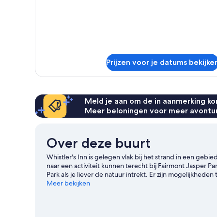
over
Standaard
kamer,
2
queensize
bedden
Prijzen voor je datums bekijke
Meld je aan om de in aanmerking kom
Meer beloningen voor meer avontu
Over deze buurt
Whistler's Inn is gelegen vlak bij het strand in een gebied
naar een activiteit kunnen terecht bij Fairmont Jasper P
Park als je liever de natuur intrekt. Er zijn mogelijkheden
om te gaan schaatsen of sneeuwschoenwandelen.
Meer bekijken
Bekij