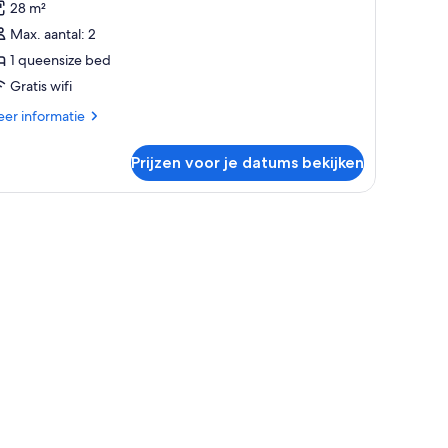
28 m²
Max. aantal: 2
ueensize
1 queensize bed
ed
Gratis wifi
aden
er
er informatie
tails
er
Prijzen voor je datums bekijken
andaard
mer,
eensize
ed