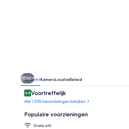
30+
Overzicht
Kamers
Locatie
Beleid
Beoordelingen
Voortreffelijk
8,8
8,8 op 10 –
Alle 1.005 beoordelingen bekijken
Populaire voorzieningen
Gratis wifi