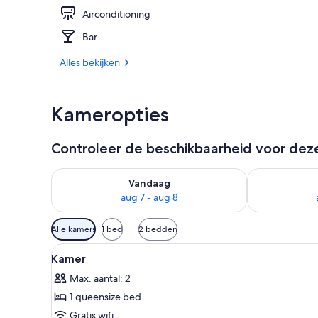
Airconditioning
Zwembad
Bar
Alles bekijken
Kameropties
Controleer de beschikbaarheid voor de
De beschikbaarheid controleren voor vanavond aug 
De beschikbaa
Vandaag
aug 7 - aug 8
Beschikbare
Alle kamers
1 bed
2 bedden
filters
Alle
Een hotelkamer met een groot 
voor
4
Kamer
foto's
kamers
Max. aantal: 2
voor
1 queensize bed
Kamer
laden
Gratis wifi