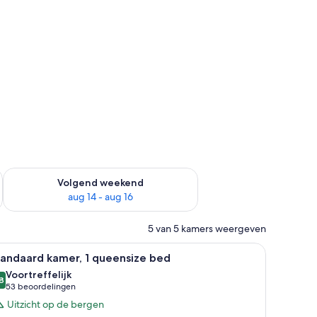
 dit weekend aug 7 - aug 9
De beschikbaarheid controleren voor volgend weekend aug 14
Volgend weekend
aug 14 - aug 16
5 van 5 kamers weergeven
ureau, een stoel, een televisie en een raam met gordijnen.
le
Een hotelkamer met een groot bed, twee nach
4
tandaard kamer, 1 queensize bed
oto's
Voortreffelijk
oor
8
8,8 van 10
(53
53 beoordelingen
tandaard
beoordelingen)
Uitzicht op de bergen
amer,