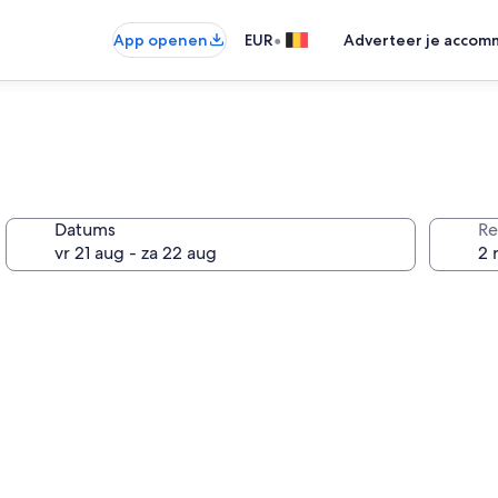
•
App openen
EUR
Adverteer je accom
Datums
Re