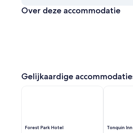
Over deze accommodatie
Gelijkaardige accommodatie
Forest Park Hotel
Tonquin Inn
Forest
Tonquin
Forest Park Hotel
Tonquin Inn
Park
Inn