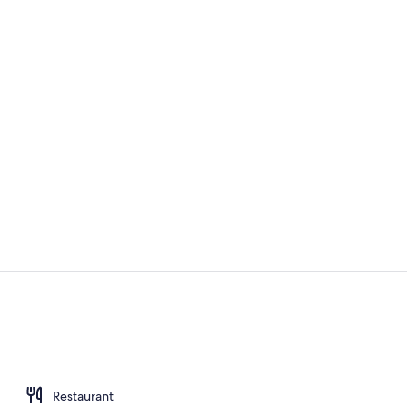
Café
Standaard k
Restaurant