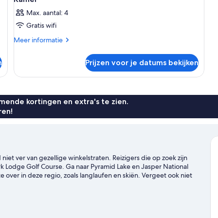
Max. aantal: 4
Gratis wifi
Meer
Meer informatie
details
over
n
Prijzen voor je datums bekijken
Kamer
ende kortingen en extra's te zien.
ren!
 niet ver van gezellige winkelstraten. Reizigers die op zoek zijn
ark Lodge Golf Course. Ga naar Pyramid Lake en Jasper National
 te over in deze regio, zoals langlaufen en skiën. Vergeet ook niet
k onze reisgids voor Jasper