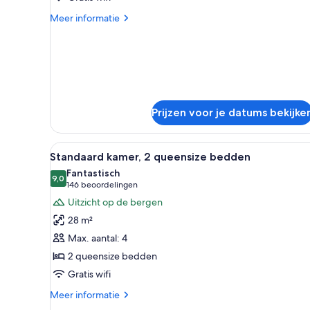
Meer
Meer informatie
details
over
Kamer
Prijzen voor je datums bekijke
Alle
Een hotelkamer met twee bedde
6
Standaard kamer, 2 queensize bedden
foto's
Fantastisch
voor
9,0
9,0 van 10
(146
146 beoordelingen
Standaard
beoordelingen)
Uitzicht op de bergen
kamer,
28 m²
2
Max. aantal: 4
queensize
2 queensize bedden
bedden
Gratis wifi
laden
Meer
Meer informatie
details