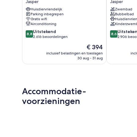
Jasper
Jasper
Hotel
Jasper
Huisdiervriendelijk
Zwembad
Jasper
Parking inbegrepen
Bubbelbad
Gratis wifi
Huisdiervrien
Airconditioning
Kinderzwem
8.8
8.6
Uitstekend
Uitsteke
8,8
8,6
van
van
2.616 beoordelingen
2.906 beoo
10,
10,
De
€ 394
Uitstekend,
Uitstekend,
prijs
2.616
2.906
inclusief belastingen en toeslagen
inc
is
30 aug - 31 aug
beoordelingen
beoordelinge
€ 394
Accommodatie-
voorzieningen