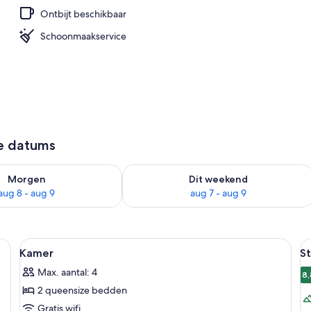
Ontbijt beschikbaar
Schoonmaakservice
ze datums
7 - aug 8
rheid controleren voor morgen aug 8 - aug 9
De beschikbaarheid controleren voor
Morgen
Dit weekend
aug 8 - aug 9
aug 7 - aug 9
bed, twee nachtkastjes met lampen, een stoel en een raam met gordijnen.
Alle
Een hotelkamer met twee bedden, een b
Al
4
Kamer
S
foto's
f
Max. aantal: 4
voor
v
8,
2 queensize bedden
Kamer
S
laden
k
Gratis wifi