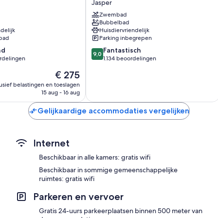
Jasper
Plasmatelevisies met premium tv-zenders
Jasper
Zwembad
(kleer)kasten, koffiezetapparaten/waterkokers en dagelijkse 
Bubbelbad
delijk
Huisdiervriendelijk
bad
Parking inbegrepen
9.0
nd
Fantastisch
9,0
van
rdelingen
1.134 beoordelingen
10,
De
€ 275
Fantastisch,
prijs
1.134
lusief belastingen en toeslagen
is
15 aug - 16 aug
n
beoordelingen
€ 275
Gelijkaardige accommodaties vergelijken
Internet
Beschikbaar in alle kamers: gratis wifi
Beschikbaar in sommige gemeenschappelijke
ruimtes: gratis wifi
Parkeren en vervoer
Gratis 24-uurs parkeerplaatsen binnen 500 meter van