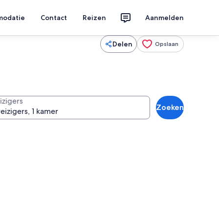
modatie
Contact
Reizen
Aanmelden
Delen
Opslaan
izigers
Zoeken