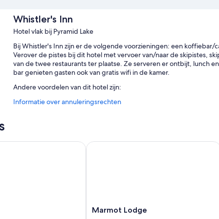
Whistler's Inn
Hotel vlak bij Pyramid Lake
Bij Whistler's Inn zijn er de volgende voorzieningen: een koffiebar/
Verover de pistes bij dit hotel met vervoer van/naar de skipistes, sk
van de twee restaurants ter plaatse. Ze serveren er ontbijt, lunch en
bar genieten gasten ook van gratis wifi in de kamer.
Andere voordelen van dit hotel zijn:
Informatie over annuleringsrechten
Een uitgebreid ontbijt (toeslag), een shuttleservice van/naar de 
Een bagageopslagruimte, een pool- of biljarttafel en een auto
s
Rookvrije accommodatie, hulp bij uitstappen/tickets en een kluis
Beoordelingen van gasten zijn zeer positief over het behulpza
Marmot Lodge
Kamervoorzieningen
De 64 kamers zijn voorzien van leuke voordelen zoals airconditioning,
muren. Beoordelingen van gasten zijn zeer positief over de nethei
Er zijn extra voorzieningen zoals:
Marmot
Marmot Lodge
Badkamers met bad/douchecombinaties en gratis toiletartikele
Lodge