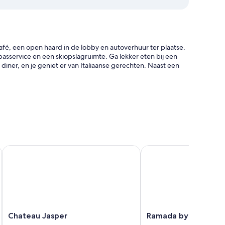
café, een open haard in de lobby en autoverhuur ter plaatse.
ipasservice en een skiopslagruimte. Ga lekker eten bij een
 diner, en je geniet er van Italiaanse gerechten. Naast een
luchthaven en een lift
maat
 bij de receptie
me personeel
Chateau Jasper
Ramada by Wyndham H
 bovenop faciliteiten zoals gratis wifi en geluiddichte
d van de kamers in deze accommodatie.
Chateau
Ramada
Chateau Jasper
Ramada by Wyndham
n
Jasper
by